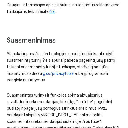
Daugiau informacijos apie slapukus, naudojamus reklamavimo
funkcijoms teikti, rasite
čia
.
Suasmeninimas
Slapukai ir panašios technologijos naudojami siekiant rodyti
suasmenintą turinį. Šie slapukai padeda pagerinti jūsų patirtį
teikiant suasmenintą turinį ir funkcijas, atsižvelgiant į jūsų
nustatymus adresu
g.co/privacytools
arba į programos ir
įrenginio nustatymus.
Suasmenintas turinys ir funkcijos apima aktualesnius
rezultatus ir rekomendacijas, tinkintą „YouTube“ pagrindinį
puslapį ir pagal jūsų pomėgius atrinktus skelbimus. Pvz.,
naudojant slapuką VISITOR_INFO1_LIVE galima teikti
suasmenintas rekomendacijas sistemoje „YouTube“,