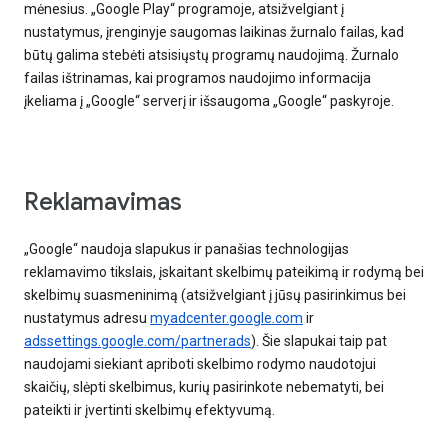
mėnesius. „Google Play“ programoje, atsižvelgiant į
nustatymus, įrenginyje saugomas laikinas žurnalo failas, kad
būtų galima stebėti atsisiųstų programų naudojimą. Žurnalo
failas ištrinamas, kai programos naudojimo informacija
įkeliama į „Google“ serverį ir išsaugoma „Google“ paskyroje.
Reklamavimas
„Google“ naudoja slapukus ir panašias technologijas
reklamavimo tikslais, įskaitant skelbimų pateikimą ir rodymą bei
skelbimų suasmeninimą (atsižvelgiant į jūsų pasirinkimus bei
nustatymus adresu
myadcenter.google.com
ir
adssettings.google.com/partnerads
). Šie slapukai taip pat
naudojami siekiant apriboti skelbimo rodymo naudotojui
skaičių, slėpti skelbimus, kurių pasirinkote nebematyti, bei
pateikti ir įvertinti skelbimų efektyvumą.