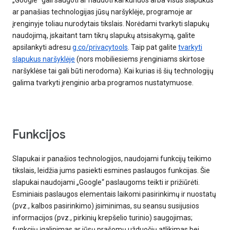
„Google“ gali saugoti ar naudoti kai kuriuos arba visus slapukus
ar panašias technologijas jūsų naršyklėje, programoje ar
įrenginyje toliau nurodytais tikslais. Norėdami tvarkyti slapukų
naudojimą, įskaitant tam tikrų slapukų atsisakymą, galite
apsilankyti adresu
g.co/privacytools
. Taip pat galite
tvarkyti
slapukus naršyklėje
(nors mobiliesiems įrenginiams skirtose
naršyklėse tai gali būti nerodoma). Kai kurias iš šių technologijų
galima tvarkyti įrenginio arba programos nustatymuose.
Funkcijos
Slapukai ir panašios technologijos, naudojami funkcijų teikimo
tikslais, leidžia jums pasiekti esmines paslaugos funkcijas. Šie
slapukai naudojami „Google“ paslaugoms teikti ir prižiūrėti.
Esminiais paslaugos elementais laikomi pasirinkimų ir nuostatų
(pvz., kalbos pasirinkimo) įsiminimas, su seansu susijusios
informacijos (pvz., pirkinių krepšelio turinio) saugojimas;
funkcijų įgalinimas ar jūsų prašomų užduočių atlikimas bei