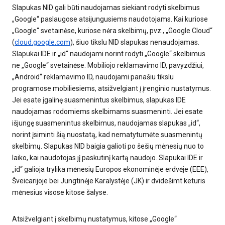
Slapukas NID gali būti naudojamas siekiant rodyti skelbimus
„Google“ paslaugose atsijungusiems naudotojams. Kai kuriose
„Google“ svetainėse, kuriose nėra skelbimų, pvz., „Google Cloud“
(
cloud.google.com
), šiuo tikslu NID slapukas nenaudojamas.
Slapukai IDE ir „id“ naudojami norint rodyti „Google“ skelbimus
ne „Google“ svetainėse. Mobiliojo reklamavimo ID, pavyzdžiui,
„Android“ reklamavimo ID, naudojami panašiu tikslu
programose mobiliesiems, atsižvelgiant į įrenginio nustatymus.
Jei esate įgalinę suasmenintus skelbimus, slapukas IDE
naudojamas rodomiems skelbimams suasmeninti. Jei esate
išjungę suasmenintus skelbimus, naudojamas slapukas „id“,
norint įsiminti šią nuostatą, kad nematytumėte suasmenintų
skelbimų. Slapukas NID baigia galioti po šešių mėnesių nuo to
laiko, kai naudotojas jį paskutinį kartą naudojo. Slapukai IDE ir
„id“ galioja trylika mėnesių Europos ekonominėje erdvėje (EEE),
Šveicarijoje bei Jungtinėje Karalystėje (JK) ir dvidešimt keturis
mėnesius visose kitose šalyse.
Atsižvelgiant į skelbimų nustatymus, kitose „Google“