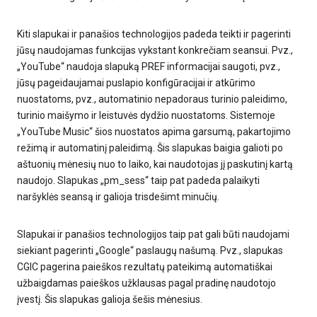
Kiti slapukai ir panašios technologijos padeda teikti ir pagerinti
jūsų naudojamas funkcijas vykstant konkrečiam seansui. Pvz.,
„YouTube“ naudoja slapuką PREF informacijai saugoti, pvz.,
jūsų pageidaujamai puslapio konfigūracijai ir atkūrimo
nuostatoms, pvz., automatinio nepadoraus turinio paleidimo,
turinio maišymo ir leistuvės dydžio nuostatoms. Sistemoje
„YouTube Music“ šios nuostatos apima garsumą, pakartojimo
režimą ir automatinį paleidimą. Šis slapukas baigia galioti po
aštuonių mėnesių nuo to laiko, kai naudotojas jį paskutinį kartą
naudojo. Slapukas „pm_sess“ taip pat padeda palaikyti
naršyklės seansą ir galioja trisdešimt minučių.
Slapukai ir panašios technologijos taip pat gali būti naudojami
siekiant pagerinti „Google“ paslaugų našumą. Pvz., slapukas
CGIC pagerina paieškos rezultatų pateikimą automatiškai
užbaigdamas paieškos užklausas pagal pradinę naudotojo
įvestį. Šis slapukas galioja šešis mėnesius.