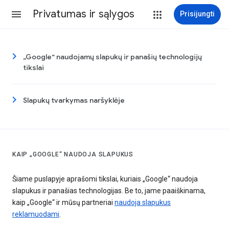
Privatumas ir sąlygos
Prisijungti
„Google“ naudojamų slapukų ir panašių technologijų
tikslai
Slapukų tvarkymas naršyklėje
KAIP „GOOGLE“ NAUDOJA SLAPUKUS
Šiame puslapyje aprašomi tikslai, kuriais „Google“ naudoja
slapukus ir panašias technologijas. Be to, jame paaiškinama,
kaip „Google“ ir mūsų partneriai
naudoja slapukus
reklamuodami
.