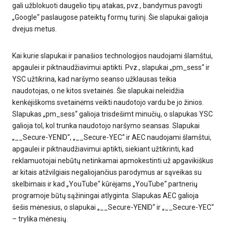
gali užblokuoti daugelio tipų atakas, pvz., bandymus pavogti
„Google“ paslaugose pateiktų formų turinį. Šie slapukai galioja
dvejus metus.
Kai kurie slapukai ir panašios technologijos naudojami šlamštui,
apgaulei ir piktnaudžiavimui aptikti. Pvz., slapukai „pm_sess“ ir
YSC užtikrina, kad naršymo seanso užklausas teikia
naudotojas, o ne kitos svetainės. Šie slapukai neleidžia
kenkėjiškoms svetainėms veikti naudotojo vardu be jo žinios.
Slapukas „pm_sess“ galioja trisdešimt minučių, o slapukas YSC
galioja tol, kol trunka naudotojo naršymo seansas. Slapukai
„__Secure-YENID“, „__Secure-YEC“ ir AEC naudojami šlamštui,
apgaulei ir piktnaudžiavimui aptikti, siekiant užtikrinti, kad
reklamuotojai nebūtų netinkamai apmokestinti už apgavikiškus
ar kitais atžvilgiais negaliojančius parodymus ar sąveikas su
skelbimais ir kad „YouTube“ kūrėjams „YouTube“ partnerių
programoje būtų sąžiningai atlyginta. Slapukas AEC galioja
šešis mėnesius, o slapukai „__Secure-YENID“ ir „__Secure-YEC“
– trylika mėnesių.