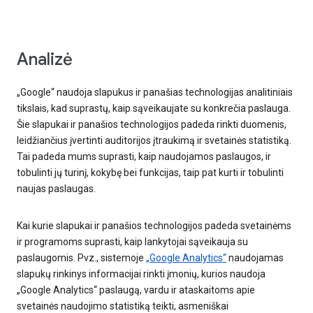
Analizė
„Google“ naudoja slapukus ir panašias technologijas analitiniais
tikslais, kad suprastų, kaip sąveikaujate su konkrečia paslauga.
Šie slapukai ir panašios technologijos padeda rinkti duomenis,
leidžiančius įvertinti auditorijos įtraukimą ir svetainės statistiką.
Tai padeda mums suprasti, kaip naudojamos paslaugos, ir
tobulinti jų turinį, kokybę bei funkcijas, taip pat kurti ir tobulinti
naujas paslaugas.
Kai kurie slapukai ir panašios technologijos padeda svetainėms
ir programoms suprasti, kaip lankytojai sąveikauja su
paslaugomis. Pvz., sistemoje
„Google Analytics“
naudojamas
slapukų rinkinys informacijai rinkti įmonių, kurios naudoja
„Google Analytics“ paslaugą, vardu ir ataskaitoms apie
svetainės naudojimo statistiką teikti, asmeniškai