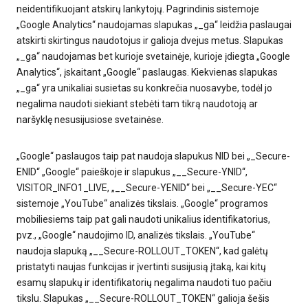
neidentifikuojant atskirų lankytojų. Pagrindinis sistemoje
„Google Analytics“ naudojamas slapukas „_ga“ leidžia paslaugai
atskirti skirtingus naudotojus ir galioja dvejus metus. Slapukas
„_ga“ naudojamas bet kurioje svetainėje, kurioje įdiegta „Google
Analytics“, įskaitant „Google“ paslaugas. Kiekvienas slapukas
„_ga“ yra unikaliai susietas su konkrečia nuosavybe, todėl jo
negalima naudoti siekiant stebėti tam tikrą naudotoją ar
naršyklę nesusijusiose svetainėse.
„Google“ paslaugos taip pat naudoja slapukus NID bei „_Secure-
ENID“ „Google“ paieškoje ir slapukus „__Secure-YNID“,
VISITOR_INFO1_LIVE, „__Secure-YENID“ bei „__Secure-YEC“
sistemoje „YouTube“ analizės tikslais. „Google“ programos
mobiliesiems taip pat gali naudoti unikalius identifikatorius,
pvz., „Google“ naudojimo ID, analizės tikslais. „YouTube“
naudoja slapuką „__Secure-ROLLOUT_TOKEN“, kad galėtų
pristatyti naujas funkcijas ir įvertinti susijusią įtaką, kai kitų
esamų slapukų ir identifikatorių negalima naudoti tuo pačiu
tikslu. Slapukas „__Secure-ROLLOUT_TOKEN“ galioja šešis