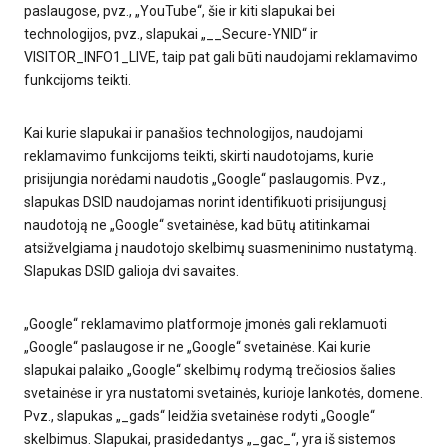
paslaugose, pvz., „YouTube“, šie ir kiti slapukai bei
technologijos, pvz., slapukai „__Secure-YNID“ ir
VISITOR_INFO1_LIVE, taip pat gali būti naudojami reklamavimo
funkcijoms teikti.
Kai kurie slapukai ir panašios technologijos, naudojami
reklamavimo funkcijoms teikti, skirti naudotojams, kurie
prisijungia norėdami naudotis „Google“ paslaugomis. Pvz.,
slapukas DSID naudojamas norint identifikuoti prisijungusį
naudotoją ne „Google“ svetainėse, kad būtų atitinkamai
atsižvelgiama į naudotojo skelbimų suasmeninimo nustatymą.
Slapukas DSID galioja dvi savaites.
„Google“ reklamavimo platformoje įmonės gali reklamuoti
„Google“ paslaugose ir ne „Google“ svetainėse. Kai kurie
slapukai palaiko „Google“ skelbimų rodymą trečiosios šalies
svetainėse ir yra nustatomi svetainės, kurioje lankotės, domene.
Pvz., slapukas „_gads“ leidžia svetainėse rodyti „Google“
skelbimus. Slapukai, prasidedantys „_gac_“, yra iš sistemos