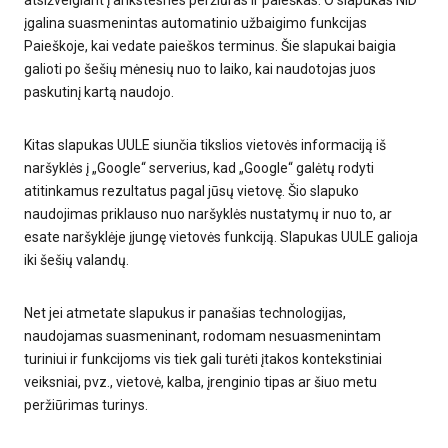
atsižvelgiant į ankstesnes peržiūras ir paieškas. O slapukas NID
įgalina suasmenintas automatinio užbaigimo funkcijas
Paieškoje, kai vedate paieškos terminus. Šie slapukai baigia
galioti po šešių mėnesių nuo to laiko, kai naudotojas juos
paskutinį kartą naudojo.
Kitas slapukas UULE siunčia tikslios vietovės informaciją iš
naršyklės į „Google“ serverius, kad „Google“ galėtų rodyti
atitinkamus rezultatus pagal jūsų vietovę. Šio slapuko
naudojimas priklauso nuo naršyklės nustatymų ir nuo to, ar
esate naršyklėje įjungę vietovės funkciją. Slapukas UULE galioja
iki šešių valandų.
Net jei atmetate slapukus ir panašias technologijas,
naudojamas suasmeninant, rodomam nesuasmenintam
turiniui ir funkcijoms vis tiek gali turėti įtakos kontekstiniai
veiksniai, pvz., vietovė, kalba, įrenginio tipas ar šiuo metu
peržiūrimas turinys.