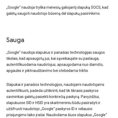
„Google“ naudoja trylika mėnesių galiojantį slapuką SOCS, kad
galėtų saugoti naudotojo būseną dėl slapukų pasirinkimo.
Sauga
„Google“ naudoja slapukus ir panašias technologijas saugos
tikslais, kad apsaugotų jus, kai sąveikaujate su paslauga,
autentifikuodama naudotojus, apsaugodama nuo šlamšto,
apgaulės ir piktnaudžiavimo bei stebėdama triktis.
Slapukai ir panašios technologijos, naudojami naudotojams
autentifikuoti, padeda užtikrinti, kad tik tikrasis paskyros
savininkas galėtų pasiekti konkrečią paskyrą. Pavyzdžiui,
slapukuose SID ir HSID yra skaitmeniniu būdu pasirašyti ir
užšifruoti naudotojo „Google“ paskyros ID ir vėliausio
prisijungimo laiko įrašai. Naudodama šiuos slapukus „Google“