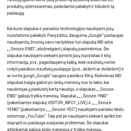
produktų optimizavimas, padedantis palaikyti ir tobulinti tą
paslaugą.
Kai kurie slapukai ir panašios technologijos naudojami jūsų
nuostatoms palaikyti. Pavyzdžiui, dauguma „Google“ paslaugas
naudojančių žmonių savo naršyklėse turi slapuką NID arba
„_Secure-ENID“, atsižvelgiant į slapukų pasirinkimus. Šie
slapukai naudojami siekiant įsiminti jūsų nuostatas ir kitą
informaciją, pvz., pageidaujamą kalbą, kiek rezultatų norite
rodyti paieškos rezultatų puslapyje (pvz., dešimt ar dvidešimt) ir
ar norite įjungti „Google“ saugios paieškos filtrą. Kiekvienas NID
slapukas baigia galioti po šešių mėnesių nuo to laiko, kai
naudotojas jį paskutinį kartą naudojo, o slapukas „_Secure-
ENID“ galioja trylika mėnesių. Slapukai „__Secure-YNID“
(pakeičiantys slapuką VISITOR_INFO1_LIVE) ir „__Secure-
YENID“ (pakeičiantys „__Secure-YEC“) naudojami panašiu tikslu
sistemoje „YouTube“. Taip pat jie naudojami siekiant aptikti bei
išspręsti su paslauga susijusias problemas. Šie slapukai
atitinkamai galioja šešis mėnesius ir trylika mėnesių.