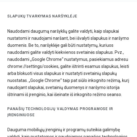
SLAPUKŲ TVARKYMAS NARŠYKLĖJE
Naudodami daugumą naršyklių galite valdyti, kaip slapukai
nustatomi ir naudojami naršant, bei išvalyti slapukus ir naršymo
duomenis. Be to, naršyklėje gali būti nustatymų, kuriuos
naudodami galite valdyti kiekvienos svetainės slapukus. Pvz.,
naudodami „Google Chrome“ nustatymus, pasiekiamus adresu
chrome://settings/cookies, galite ištrinti esamus slapukus, leisti
arba blokuoti visus slapukus ir nustatyti svetainių slapukų
nuostatas. „Google Chrome“ taip pat siūlo inkognito režimą, kurį
naudojant slapukai, svetainių duomenys ir naršymo istorija
ištrinami iš įrenginio, kai išeinate iš inkognito režimo seanso.
PANAŠIŲ TECHNOLOGIJŲ VALDYMAS PROGRAMOSE IR
ĮRENGINIUOSE
Dauguma mobiliųjų įrenginių ir programų suteikia galimybę
valdyti, kaip nustatomos ir naudojamos panašios technologijos,