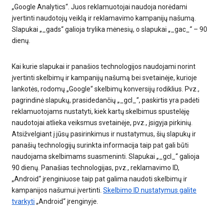
„Google Analytics“. Juos reklamuotojai naudoja norėdami
įvertinti naudotojų veiklą ir reklamavimo kampanijų našumą.
Slapukai „_gads“ galioja trylika mėnesių, o slapukai „_gac_“ – 90
dienų.
Kai kurie slapukai ir panašios technologijos naudojami norint
įvertinti skelbimų ir kampanijų našumą bei svetainėje, kurioje
lankotės, rodomų „Google“ skelbimų konversijų rodiklius. Pvz.,
pagrindinė slapukų, prasidedančių „_gcl_“, paskirtis yra padėti
reklamuotojams nustatyti, kiek kartų skelbimus spustelėję
naudotojai atlieka veiksmus svetainėje, pvz., įsigyja pirkinių.
Atsižvelgiant į jūsų pasirinkimus ir nustatymus, šių slapukų ir
panašių technologijų surinkta informacija taip pat gali būti
naudojama skelbimams suasmeninti. Slapukai „_gcl_“ galioja
90 dienų. Panašias technologijas, pvz., reklamavimo ID,
„Android“ įrenginiuose taip pat galima naudoti skelbimų ir
kampanijos našumui įvertinti.
Skelbimo ID nustatymus galite
tvarkyti
„Android“ įrenginyje.