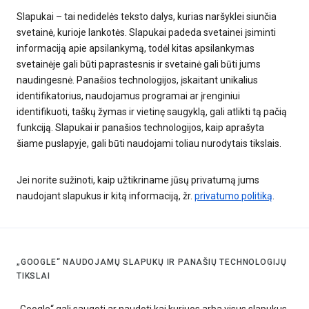
Slapukai – tai nedidelės teksto dalys, kurias naršyklei siunčia
svetainė, kurioje lankotės. Slapukai padeda svetainei įsiminti
informaciją apie apsilankymą, todėl kitas apsilankymas
svetainėje gali būti paprastesnis ir svetainė gali būti jums
naudingesnė. Panašios technologijos, įskaitant unikalius
identifikatorius, naudojamus programai ar įrenginiui
identifikuoti, taškų žymas ir vietinę saugyklą, gali atlikti tą pačią
funkciją. Slapukai ir panašios technologijos, kaip aprašyta
šiame puslapyje, gali būti naudojami toliau nurodytais tikslais.
Jei norite sužinoti, kaip užtikriname jūsų privatumą jums
naudojant slapukus ir kitą informaciją, žr.
privatumo politiką
.
„GOOGLE“ NAUDOJAMŲ SLAPUKŲ IR PANAŠIŲ TECHNOLOGIJŲ
TIKSLAI