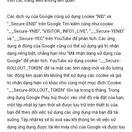
trên các trang web không liên quan.
Các dịch vụ của Google cũng sử dụng cookie "NID" và
"_Secure-ENID" trên Google Tìm kiếm cũng như cookie
"__Secure-YNID", "VISITOR_INFO1_LIVE", "__Secure-YENID"
và "__Secure-YEC" trên YouTube để phân tích. Các ứng
dụng di động của Google cũng có thể sử dụng giá trị nhận
dạng riêng biệt, chẳng hạn như "Mã nhận dạng sử dụng của
Google" để phân tích. YouTube sử dụng cookie "__Secure-
ROLLOUT_TOKEN" để ra mắt các tính năng mới và đo lường
tác động liên quan khi không thể sử dụng các cookie và giá
trị nhận dạng hiện có khác cho cùng một mục đích. Cookie
"__Secure-ROLLOUT_TOKEN" tồn tại trong 6 tháng. Trong
ứng dụng Google Play, tuỳ thuộc vào chế độ cài đặt của bạn,
một tệp nhật ký tạm thời sẽ được lưu trữ trên thiết bị của
bạn để theo dõi việc sử dụng các ứng dụng mà bạn đã tải
xuống. Tệp nhật ký sẽ bị xoá sau khi thông tin về việc sử
dụng ứng dụng được tải lên máy chủ của Google và được lưu