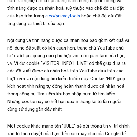
cao trải nghiệm của bạn bằng cách cung cấp nội dung và
tính năng được cá nhân hoá, tuỳ thuộc vào chế độ cài đặt
của bạn trên trang
g.co/privacytools
hoặc chế độ cài đặt
ứng dụng và thiết bị của bạn.
Nội dung và tính năng được cá nhân hoá bao gồm kết quả và
nội dung đề xuất có liên quan hơn, trang chủ YouTube phù
hợp với bạn, quảng cáo phù hợp với mối quan tâm của bạn,
v.v. Ví dụ: cookie "VISITOR_INFO1_LIVE" có thể giúp đưa ra
các đề xuất được cá nhân hoá trên YouTube dựa trên các
lượt xem và nội dung tìm kiếm trước đây. Cookie "NID" giúp
kích hoạt tính năng tự động hoàn thành được cá nhân hoá
trong công cụ Tìm kiếm khi bạn nhập cụm từ tìm kiếm.
Những cookie này sẽ hết hạn sau 6 tháng kể từ lần người
dùng sử dụng gần đây nhất.
Một cookie khác mang tên "UULE" sẽ gửi thông tin vị trí chính
xác từ trình duyệt của bạn đến các máy chủ của Google để