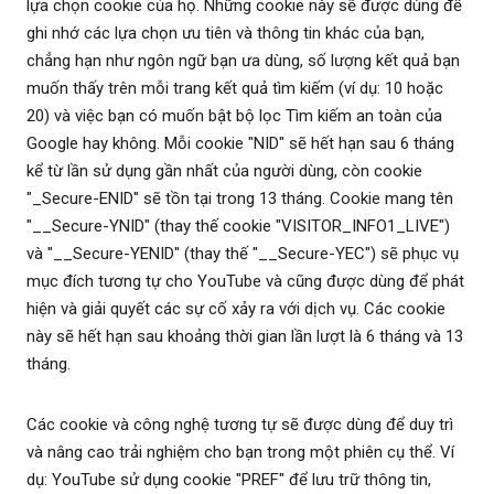
lựa chọn cookie của họ. Những cookie này sẽ được dùng để
ghi nhớ các lựa chọn ưu tiên và thông tin khác của bạn,
chẳng hạn như ngôn ngữ bạn ưa dùng, số lượng kết quả bạn
muốn thấy trên mỗi trang kết quả tìm kiếm (ví dụ: 10 hoặc
20) và việc bạn có muốn bật bộ lọc Tìm kiếm an toàn của
Google hay không. Mỗi cookie "NID" sẽ hết hạn sau 6 tháng
kể từ lần sử dụng gần nhất của người dùng, còn cookie
"_Secure-ENID" sẽ tồn tại trong 13 tháng. Cookie mang tên
"__Secure-YNID" (thay thế cookie "VISITOR_INFO1_LIVE")
và "__Secure-YENID" (thay thế "__Secure-YEC") sẽ phục vụ
mục đích tương tự cho YouTube và cũng được dùng để phát
hiện và giải quyết các sự cố xảy ra với dịch vụ. Các cookie
này sẽ hết hạn sau khoảng thời gian lần lượt là 6 tháng và 13
tháng.
Các cookie và công nghệ tương tự sẽ được dùng để duy trì
và nâng cao trải nghiệm cho bạn trong một phiên cụ thể. Ví
dụ: YouTube sử dụng cookie "PREF" để lưu trữ thông tin,