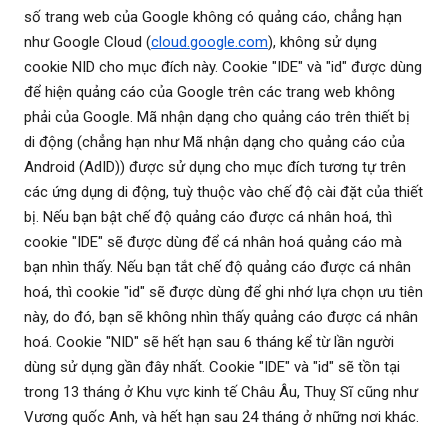
số trang web của Google không có quảng cáo, chẳng hạn
như Google Cloud (
cloud.google.com
), không sử dụng
cookie NID cho mục đích này. Cookie "IDE" và "id" được dùng
để hiện quảng cáo của Google trên các trang web không
phải của Google. Mã nhận dạng cho quảng cáo trên thiết bị
di động (chẳng hạn như Mã nhận dạng cho quảng cáo của
Android (AdID)) được sử dụng cho mục đích tương tự trên
các ứng dụng di động, tuỳ thuộc vào chế độ cài đặt của thiết
bị. Nếu bạn bật chế độ quảng cáo được cá nhân hoá, thì
cookie "IDE" sẽ được dùng để cá nhân hoá quảng cáo mà
bạn nhìn thấy. Nếu bạn tắt chế độ quảng cáo được cá nhân
hoá, thì cookie "id" sẽ được dùng để ghi nhớ lựa chọn ưu tiên
này, do đó, bạn sẽ không nhìn thấy quảng cáo được cá nhân
hoá. Cookie "NID" sẽ hết hạn sau 6 tháng kể từ lần người
dùng sử dụng gần đây nhất. Cookie "IDE" và "id" sẽ tồn tại
trong 13 tháng ở Khu vực kinh tế Châu Âu, Thuỵ Sĩ cũng như
Vương quốc Anh, và hết hạn sau 24 tháng ở những nơi khác.