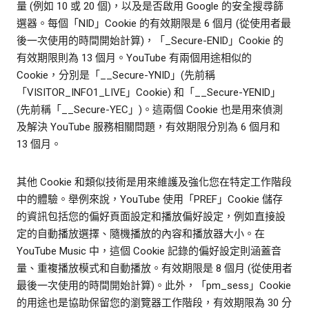
量 (例如 10 或 20 個)，以及是否啟用 Google 的安全搜尋篩
選器。每個「NID」Cookie 的有效期限是 6 個月 (從使用者最
後一次使用的時間開始計算)，「_Secure-ENID」Cookie 的
有效期限則為 13 個月。YouTube 有兩個用途相似的
Cookie，分別是「__Secure-YNID」(先前稱
「VISITOR_INFO1_LIVE」Cookie) 和「__Secure-YENID」
(先前稱「__Secure-YEC」)。這兩個 Cookie 也是用來偵測
及解決 YouTube 服務相關問題，有效期限分別為 6 個月和
13 個月。
其他 Cookie 和類似技術是用來維護及強化您在特定工作階段
中的體驗。舉例來說，YouTube 使用「PREF」Cookie 儲存
的資訊包括您的偏好頁面設定和播放偏好設定，例如直接設
定的自動播放選擇、隨機播放的內容和播放器大小。在
YouTube Music 中，這個 Cookie 記錄的偏好設定則涵蓋音
量、重複播放模式和自動播放。有效期限是 8 個月 (從使用者
最後一次使用的時間開始計算)。此外，「pm_sess」Cookie
的用途也是協助保留您的瀏覽器工作階段，有效期限為 30 分