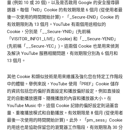
量 (例如 10 或 20 個)，以及是否啟用 Google 的安全搜尋篩
選器。每個「NID」Cookie 的有效期限是 6 個月 (從使用者最
後一次使用的時間開始計算)，「_Secure-ENID」Cookie 的
有效期限則為 13 個月。YouTube 有兩個用途相似的
Cookie，分別是「__Secure-YNID」(先前稱
「VISITOR_INFO1_LIVE」Cookie) 和「__Secure-YENID」
(先前稱「__Secure-YEC」)。這兩個 Cookie 也是用來偵測
及解決 YouTube 服務相關問題，有效期限分別為 6 個月和
13 個月。
其他 Cookie 和類似技術是用來維護及強化您在特定工作階段
中的體驗。舉例來說，YouTube 使用「PREF」Cookie 儲存
的資訊包括您的偏好頁面設定和播放偏好設定，例如直接設
定的自動播放選擇、隨機播放的內容和播放器大小。在
YouTube Music 中，這個 Cookie 記錄的偏好設定則涵蓋音
量、重複播放模式和自動播放。有效期限是 8 個月 (從使用者
最後一次使用的時間開始計算)。此外，「pm_sess」Cookie
的用途也是協助保留您的瀏覽器工作階段，有效期限為 30 分