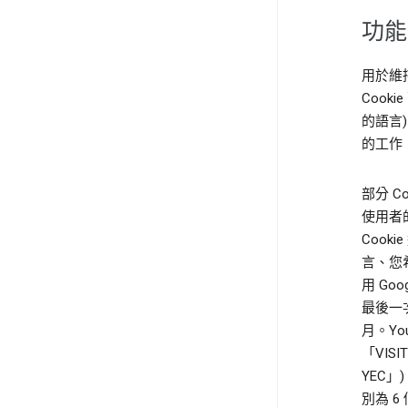
功能
用於維
Cook
的語言
的工作
部分 C
使用者的
Cook
言、您希
用 Go
最後一次
月。Yo
「VISI
YEC」
別為 6