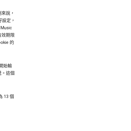
例來說，
偏好設定，
usic
有效期限
kie 的
者開始輸
遞。這個
 13 個