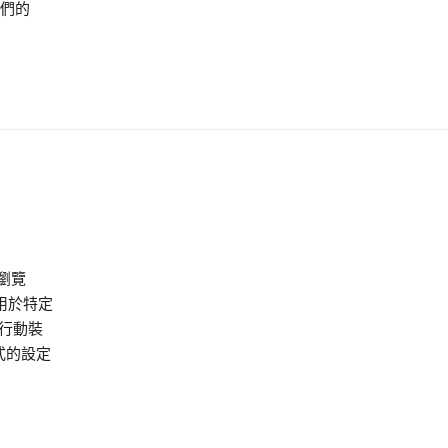
我們的
的瀏覽
 用於特定
過行動裝
式的設定