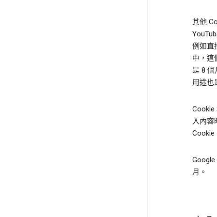
其他 
YouT
例如直接
中，這
是 8 
用途也
Cook
入內容
Cook
Goog
月。