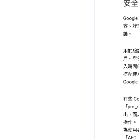
安全
Goog
容、詐
護。
用於驗
戶。舉例
入時間的
搭配使
Goog
有些 
「pm_
出，而
操作。「
為使用者
「AE