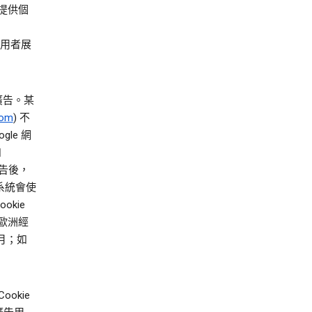
及提供個
使用者展
示廣告。某
com
) 不
gle 網
如
廣告後，
系統會使
kie
歐洲經
個月；如
okie