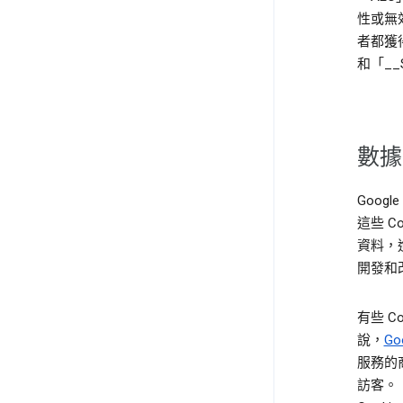
性或無效
者都獲得
和「__S
數據
Goog
這些 
資料，
開發和
有些 
說，
Go
服務的
訪客。「_