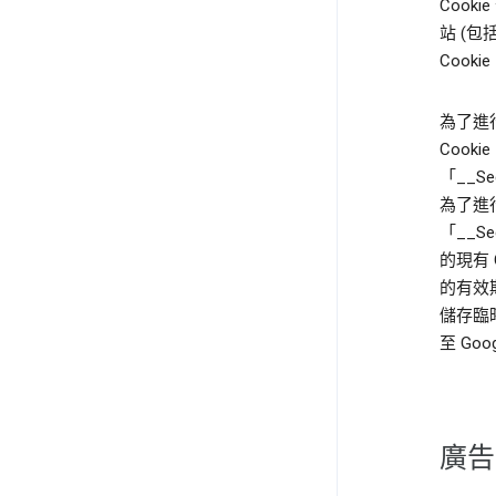
Cooki
站 (包
Coo
為了進行
Cooki
「__Se
為了進行
「__S
的現有 C
的有效期
儲存臨
至 Go
廣告