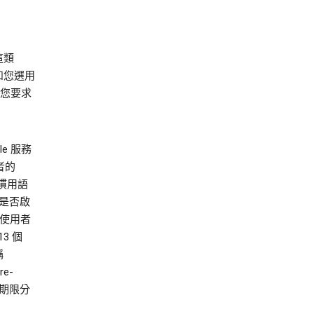
這類
例如您選用
行您要求
e 服務
者的
括慣用語
及是否啟
從使用者
3 個
稱
re-
效期限分