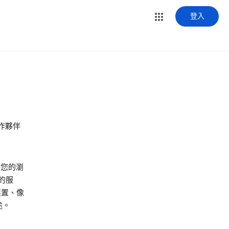
登入
合作夥伴
存您的瀏
的服
裝置、像
途。