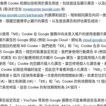
le 會將 Cookie 和類似技術用於廣告用途，包括放送及顯示廣告，以
告 (取決於您在
myadcenter.google.com
和
ings.google.com/partnerads
的選擇和設定)、限制相同廣告向同一
數、隱藏您選擇停止顯示的廣告，以及放送廣告和評估廣告成效。
使用「NID」Cookie 在 Google 服務中向未登入帳戶的使用者顯
廣告的 Google 網站 (例如 Google Cloud，網址為
cloud.google.
目的使用 NID Cookie。我們使用「IDE」和「id」Cookie 在非 Goo
 Google 廣告。視您的裝置設定而定，我們會使用行動廣告 ID (例
oid 的廣告 ID) 在行動應用程式中顯示 Google 廣告。當您啟用個人化
使用「IDE」Cookie 向您顯示個人化廣告。當您停用個人化廣告後，
」Cookie 記錄這項偏好設定，因此您不會看到個人化廣告。「NID」Coo
期限是 6 個月 (從使用者最後一次使用的時間開始計算)。如果您位於
EEA)、瑞士和英國 (UK)，「IDE」和「id」Cookie 的有效期限為 13 
其他地區，這些 Cookie 的有效期限則為 24 個月。
告設定而定，YouTube 等其他 Google 服務也可能會將這些及其他 Co