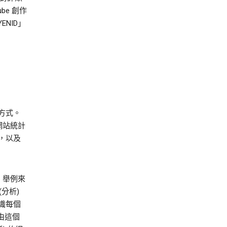
be 創作
ENID」
動方式。
網站統計
，以及
。舉例來
 (分析)
識每個
藉由這個