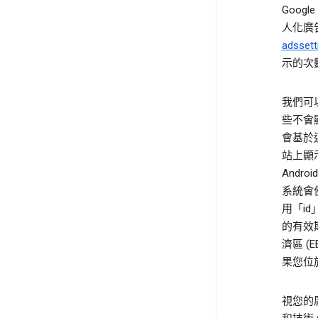
Goog
人化廣
adssett
示的次
我們可以
些不會顯示
會基於這個
站上顯示
Andr
系統會
用「id
的有效
濟區 (
果您位於
視您的廣