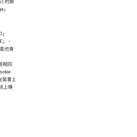
析) 的網
ga」
ID」
IVE」、
式可能也會
用途相同
okie
，在裝置上
訊上傳