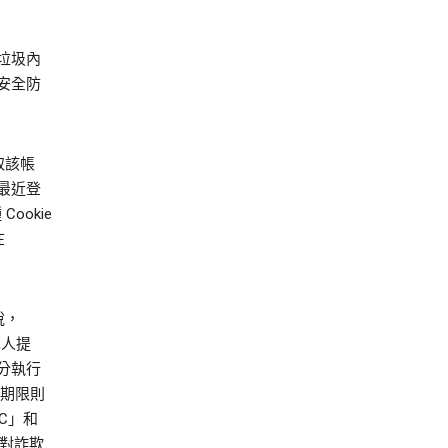
範垃圾內
安全防
取該帳
與最近登
ookie
在
說，
本人提
分執行
有效期限則
EC」和
針對詐欺