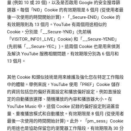
量 (例如 10 或 20 個)，以及是否啟用 Google 的安全搜尋篩
選器。每個「NID」Cookie 的有效期限是 6 個月 (從使用者最
後一次使用的時間開始計算)，「_Secure-ENID」Cookie 的
有效期限則為 13 個月。YouTube 有兩個用途相似的
Cookie，分別是「__Secure-YNID」(先前稱
「VISITOR_INFO1_LIVE」Cookie) 和「__Secure-YENID」
(先前稱「__Secure-YEC」)。這兩個 Cookie 也是用來偵測
及解決 YouTube 服務相關問題，有效期限分別為 6 個月和
13 個月。
其他 Cookie 和類似技術是用來維護及強化您在特定工作階段
中的體驗。舉例來說，YouTube 使用「PREF」Cookie 儲存
的資訊包括您的偏好頁面設定和播放偏好設定，例如直接設
定的自動播放選擇、隨機播放的內容和播放器大小。在
YouTube Music 中，這個 Cookie 記錄的偏好設定則涵蓋音
量、重複播放模式和自動播放。有效期限是 8 個月 (從使用者
最後一次使用的時間開始計算)。此外，「pm_sess」Cookie
的用途也是協助保留您的瀏覽器工作階段，有效期限為 30 分