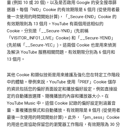
量 (例如 10 或 20 個)，以及是否啟用 Google 的安全搜尋篩
選器。每個「NID」Cookie 的有效期限是 6 個月 (從使用者最
後一次使用的時間開始計算)，「_Secure-ENID」Cookie 的
有效期限則為 13 個月。YouTube 有兩個用途相似的
Cookie，分別是「__Secure-YNID」(先前稱
「VISITOR_INFO1_LIVE」Cookie) 和「__Secure-YENID」
(先前稱「__Secure-YEC」)。這兩個 Cookie 也是用來偵測
及解決 YouTube 服務相關問題，有效期限分別為 6 個月和
13 個月。
其他 Cookie 和類似技術是用來維護及強化您在特定工作階段
中的體驗。舉例來說，YouTube 使用「PREF」Cookie 儲存
的資訊包括您的偏好頁面設定和播放偏好設定，例如直接設
定的自動播放選擇、隨機播放的內容和播放器大小。在
YouTube Music 中，這個 Cookie 記錄的偏好設定則涵蓋音
量、重複播放模式和自動播放。有效期限是 8 個月 (從使用者
最後一次使用的時間開始計算)。此外，「pm_sess」Cookie
的用途也是協助保留您的瀏覽器工作階段，有效期限為 30 分