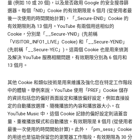
量 (例如 10 或 20 個)，以及是否啟用 Google 的安全搜尋篩
選器。每個「NID」Cookie 的有效期限是 6 個月 (從使用者最
後一次使用的時間開始計算)，「_Secure-ENID」Cookie 的
有效期限則為 13 個月。YouTube 有兩個用途相似的
Cookie，分別是「__Secure-YNID」(先前稱
「VISITOR_INFO1_LIVE」Cookie) 和「__Secure-YENID」
(先前稱「__Secure-YEC」)。這兩個 Cookie 也是用來偵測
及解決 YouTube 服務相關問題，有效期限分別為 6 個月和
13 個月。
其他 Cookie 和類似技術是用來維護及強化您在特定工作階段
中的體驗。舉例來說，YouTube 使用「PREF」Cookie 儲存
的資訊包括您的偏好頁面設定和播放偏好設定，例如直接設
定的自動播放選擇、隨機播放的內容和播放器大小。在
YouTube Music 中，這個 Cookie 記錄的偏好設定則涵蓋音
量、重複播放模式和自動播放。有效期限是 8 個月 (從使用者
最後一次使用的時間開始計算)。此外，「pm_sess」Cookie
的用途也是協助保留您的瀏覽器工作階段，有效期限為 30 分