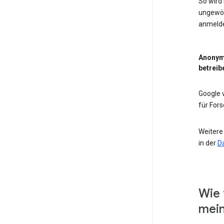
So wird
ungewöh
anmeld
Anonym
betreib
Google
für For
Weitere
in der
D
Wie 
mein