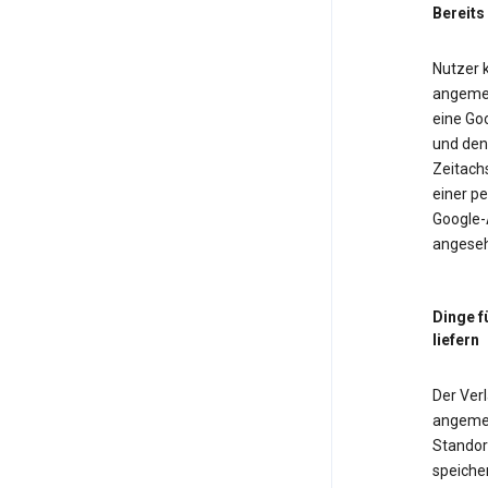
Bereits
Nutzer k
angemel
eine Goo
und den 
Zeitach
einer pe
Google-
angeseh
Dinge f
liefern
Der Verl
angemel
Standor
speiche