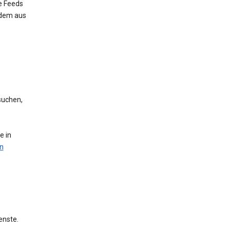
e Feeds
 dem aus
suchen,
e in
n
enste.