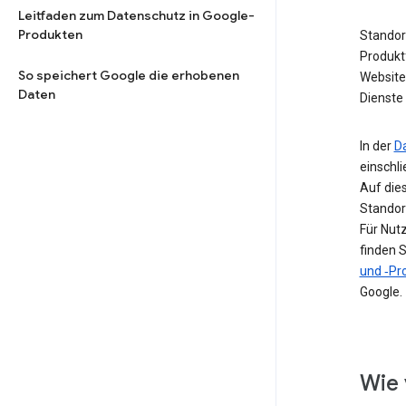
Leitfaden zum Datenschutz in Google-
Produkten
Standor
Produkt
So speichert Google die erhobenen
Website 
Daten
Dienste 
In der
D
einschl
Auf die
Standor
Für Nut
finden S
und ‑Pro
Google.
Wie 