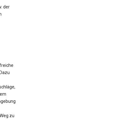
. der
m
freiche
 Dazu
schläge,
 dem
Umgebung
n Weg zu