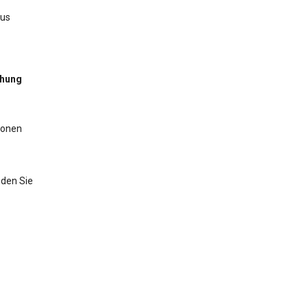
aus
chung
ionen
nden Sie