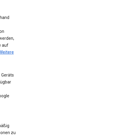
nhand
on
werden,
e auf
Weitere
 Geräts
fügbar
oogle
mäßig
ionen zu