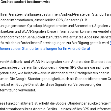
 Gerätestandort bestimmt wird
 Ihren Geräteeinstellungen bestimmen Android-Geräte den Standort a
dener Informationen, einschließlich GPS, Sensoren (z. B.
unigungsmesser, Gyroskop, Magnetometer und Barometer), Signalen v
nknetzen und WLAN-Signalen. Diese Informationen können verwendet 
tandort mit der Genauigkeit zu nutzen, wie er für die Apps und Dienst
ät mit den erforderlichen Berechtigungen zur Verfügung gestellt wird.
tionen zu den Standorteinstellungen für Ihr Android-Gerät
e von Mobilfunk- und WLAN-Netzsignalen kann Android den Standort des
zen, insbesondere in Umgebungen, in denen GPS-Signale gar nicht ver
enau sind, wie beispielsweise in dicht bebauten Stadtgebieten oder in
umen. Die Google-Standortgenauigkeit, auch als Standortdienste von G
et, ist ein Google-Dienst, der diese Signale zur Verbesserung der
termittlung verwendet.
se Funktion aktiviert ist, erhebt die Google-Standortgenauigkeit regel
tinformationen Ihres Android-Geräts – einschließlich GPS und Informat