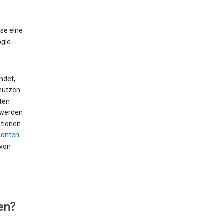
ise eine
ogle-
ndet,
nutzen.
ten
 werden.
ationen
Konten
von
en?