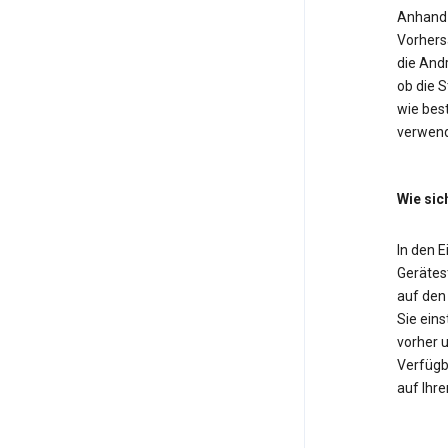
Anhand 
Vorhers
die And
ob die 
wie bes
verwend
Wie sic
In den 
Gerätest
auf den
Sie eins
vorher u
Verfügba
auf Ihre