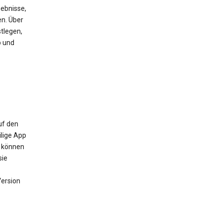
ebnisse,
en. Über
tlegen,
b und
uf den
ilige App
m können
sie
Version