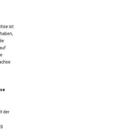
hse ist
 haben,
ie
auf
ne
tachse
sse
t der
ng