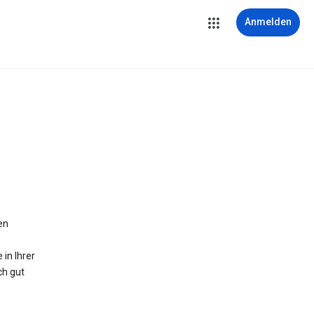
Anmelden
en
in Ihrer
ch gut