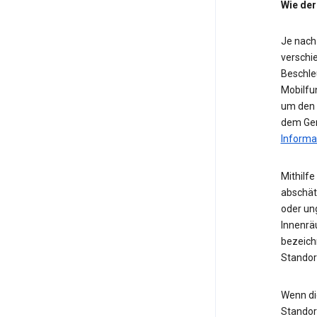
Wie der
Je nach
verschie
Beschle
Mobilfu
um den S
dem Ger
Informa
Mithilf
abschät
oder ung
Innenrä
bezeichn
Standor
Wenn die
Standor