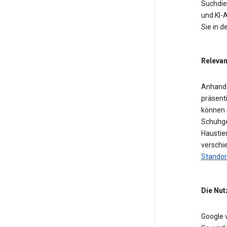
Suchdien
und KI-A
Sie in 
Relevan
Anhand 
präsent
können 
Schuhge
Haustier
verschi
Standor
Die Nut
Google 