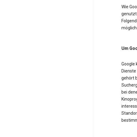
Wie Goo
genutzt
Folgende
möglich
Um Goog
Google 
Dienste
gehört b
Sucherg
bei dene
Kinopro
interess
Standor
bestimm