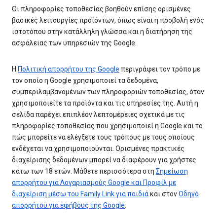
Οι πληροφορίες τοποθεσίας βοηθούν επίσης ορισμένες
βασικές λειτουργίες προϊόντων, όπως είναι η προβολή ενός
ιστοτόπου στην κατάλληλη γλώσσα και η διατήρηση της
ασφάλειας των υπηρεσιών της Google.
Η
Πολιτική απορρήτου της Google
περιγράφει τον τρόπο με
τον οποίο η Google χρησιμοποιεί τα δεδομένα,
συμπεριλαμβανομένων των πληροφοριών τοποθεσίας, όταν
χρησιμοποιείτε τα προϊόντα και τις υπηρεσίες της. Αυτή η
σελίδα παρέχει επιπλέον λεπτομέρειες σχετικά με τις
πληροφορίες τοποθεσίας που χρησιμοποιεί η Google και το
πώς μπορείτε να ελέγξετε τους τρόπους με τους οποίους
ενδέχεται να χρησιμοποιούνται. Ορισμένες πρακτικές
διαχείρισης δεδομένων μπορεί να διαφέρουν για χρήστες
κάτω των 18 ετών. Μάθετε περισσότερα στη
Σημείωση
απορρήτου για Λογαριασμούς Google και Προφίλ με
διαχείριση μέσω του Family Link για παιδιά
και στον
Οδηγό
απορρήτου για εφήβους της Google
.