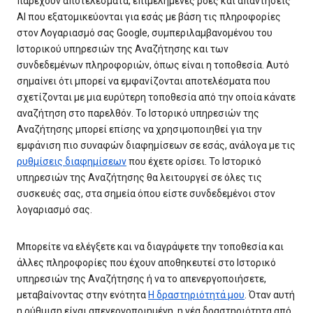
παρέχουν αποτελέσματα, επιμελημένες ροές και απαντήσεις
AI που εξατομικεύονται για εσάς με βάση τις πληροφορίες
στον Λογαριασμό σας Google, συμπεριλαμβανομένου του
Ιστορικού υπηρεσιών της Αναζήτησης και των
συνδεδεμένων πληροφοριών, όπως είναι η τοποθεσία. Αυτό
σημαίνει ότι μπορεί να εμφανίζονται αποτελέσματα που
σχετίζονται με μια ευρύτερη τοποθεσία από την οποία κάνατε
αναζήτηση στο παρελθόν. Το Ιστορικό υπηρεσιών της
Αναζήτησης μπορεί επίσης να χρησιμοποιηθεί για την
εμφάνιση πιο συναφών διαφημίσεων σε εσάς, ανάλογα με τις
ρυθμίσεις διαφημίσεων
που έχετε ορίσει. Το Ιστορικό
υπηρεσιών της Αναζήτησης θα λειτουργεί σε όλες τις
συσκευές σας, στα σημεία όπου είστε συνδεδεμένοι στον
λογαριασμό σας.
Μπορείτε να ελέγξετε και να διαγράψετε την τοποθεσία και
άλλες πληροφορίες που έχουν αποθηκευτεί στο Ιστορικό
υπηρεσιών της Αναζήτησης ή να το απενεργοποιήσετε,
μεταβαίνοντας στην ενότητα
Η δραστηριότητά μου
. Όταν αυτή
η ρύθμιση είναι απενεργοποιημένη, η νέα δραστηριότητα από