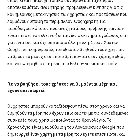
όπως είναι η παροχή τοπικά συναφών και ταχύτερων
αποτελεσμάτων αναζήτησης, προβλέψεων κίνησης για τις
καθημερινές μετακινήσεις των χρηστών και προτάσεων που
λαμβάνουν υπόψη το περιβάλλον ενός χρήστη. Για
παράδειγμα, κάποιος που αναζητά ώρες προβολής ταινιών
είναι πιθανό να θέλει να δει ταινίες σε κινηματογράφους στη
γειτονιά του και όχι σε κάποια άλλη πόλη. Στους Χάρτες
Google, οι πληροφορίες τοποθεσίας βοηθούν τους χρήστες
να βρουν το μέρος στο οποίο βρίσκονται στον χάρτη, καθώς
και να πλοηγηθούν σε μέρη που θέλουν να επισκεφτούν.
Για να βοηθήσει τους χρήστες να θυμούνται μέρη που
έχουν επισκεφτεί
Οι χρήστες μπορούν να ταξιδέψουν πίσω στον χρόνο και να
θυμηθούν τα μέρη που έχουν επισκεφτεί με τις συνδεδεμένες
συσκευές τους, χρησιμοποιώντας το Χρονολόγιο. Το
Χρονολόγιο είναι μια ρύθμιση του Λογαριασμού Google που
δημιουργεί έναν χάρτη με τα μέρη που έχετε επισκεφτεί και