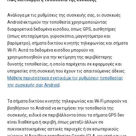
Ανάλογα με τις ρυθμίσεις της συσκευής σας, οι συσκευές
Android εκτιμούν την τοποθεσία χρησιμοποιώντας
διαφορετικά δεδομένα εισόδου, όπως GPS, αισθητήρες
(όπως επιταχύμετρο, γυροσκόπιο, μαγνητόμετρο και
βαρόμετρο), σήματα δικτύου κινητής τηλεφωνίας και σήματα
Wi-Fi. Αυτά τα δεδομένα εισόδου μπορούν να
χρησιμοποιηθούν για την εκτίμηση της ακριβέστερης
δυνατής τοποθεσίας, η οποία παρέχεται σε εφαρμογές και
υπηρεσίες στη συσκευή που έχουν τις απαιτούμενες άδειες.
Μάθετε περισσότερα σχετικά με τις ρυθμίσεις τοποθεσίας
της συσκευής σας Android
.
Τα σήματα δικτύου κινητής τηλεφωνίας και Wi-Fi μπορούν να
βοηθήσουν το Android να εκτιμήσει την τοποθεσία της
συσκευής, ειδικά σε περιβάλλοντα όπου τα σήματα GPS δεν
είναι διαθέσιμα ή ακριβή, όπως μεταξύ άλλων σε
πυκνοκατοικημένες αστικές περιοχές ή σε εσωτερικούς
χώρους. Η Ακρίβεια τοποθεσίας Google (GLA, γνωστή και ως