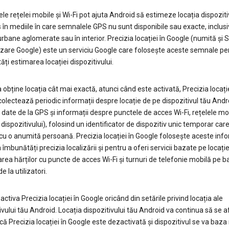
e rețelei mobile și Wi-Fi pot ajuta Android să estimeze locația dispozitiv
 în mediile în care semnalele GPS nu sunt disponibile sau exacte, inclusi
rbane aglomerate sau în interior. Precizia locației în Google (numită și Se
izare Google) este un serviciu Google care folosește aceste semnale pe
ți estimarea locației dispozitivului.
 obține locația cât mai exactă, atunci când este activată, Precizia locație
olectează periodic informații despre locație de pe dispozitivul tău Andr
v date de la GPS și informații despre punctele de acces Wi-Fi, rețelele mob
 dispozitivului), folosind un identificator de dispozitiv unic temporar car
cu o anumită persoană. Precizia locației în Google folosește aceste info
 îmbunătăți precizia localizării și pentru a oferi servicii bazate pe locație
area hărților cu puncte de acces Wi-Fi și turnuri de telefonie mobilă pe 
e la utilizatori.
activa Precizia locației în Google oricând din setările privind locația ale
ivului tău Android. Locația dispozitivului tău Android va continua să se a
că Precizia locației în Google este dezactivată și dispozitivul se va baz