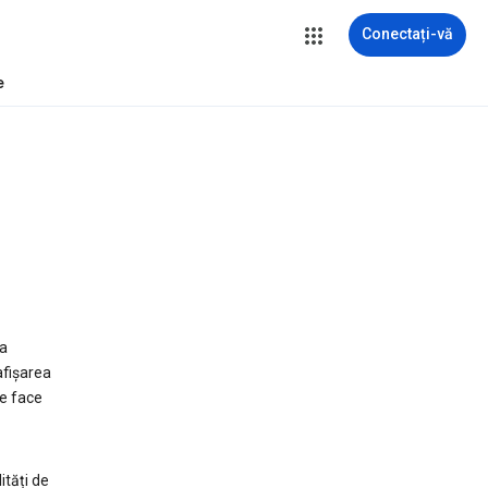
Conectați-vă
e
la
 afișarea
te face
ități de