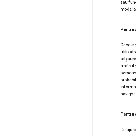
sau funcț
modalită
Pentru a
Google p
utilizat
afișarea
traficul
persoane
probabil
informaț
navighez
Pentru a
Cu ajuto