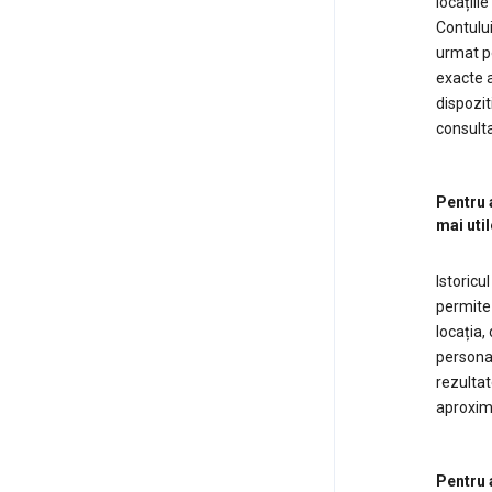
locațiil
Contului
urmat pe
exacte a
dispozit
consulta
Pentru a
mai util
Istoricu
permite 
locația
personal
rezultat
aproxima
Pentru 