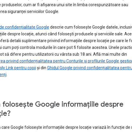
 produselor, cum ar fi afișarea unui site în limba corespunzătoare sau
ea siguranței serviciilor Google.
 de confidențialitate Google
descrie cum folosește Google datele, inclusi
iile despre locație, atunci când folosești produsele și serviciile sale. Ac
feră detalii suplimentare privind informațiile despre locație pe care le 
i cum poți controla modurile în care pot fi folosite acestea. Unele practic
ot să difere pentru utilizatorii cu vârsta sub 18 ani. Află mai multe din
rea privind confidențialitatea pentru Conturile și profilurile Google gesti
ily Link pentru copii
și din
Ghidul Google privind confidențialitatea pentr
enți
.
folosește Google informațiile despre
ție?
 care Google folosește informațiile despre locație variază în funcție de s