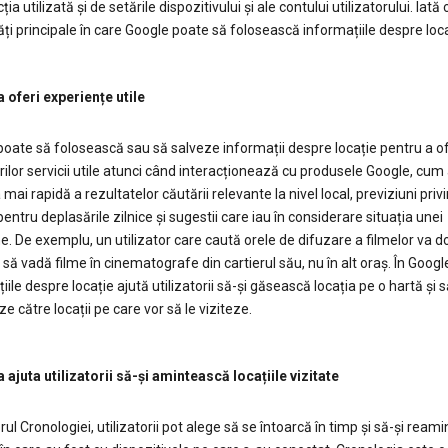
ia utilizată și de setările dispozitivului și ale contului utilizatorului. Iată
ți principale în care Google poate să folosească informațiile despre loca
 oferi experiențe utile
oate să folosească sau să salveze informații despre locație pentru a of
orilor servicii utile atunci când interacționează cu produsele Google, cum a
 mai rapidă a rezultatelor căutării relevante la nivel local, previziuni priv
 pentru deplasările zilnice și sugestii care iau în considerare situația unei
. De exemplu, un utilizator care caută orele de difuzare a filmelor va do
 să vadă filme în cinematografe din cartierul său, nu în alt oraș. În Goog
iile despre locație ajută utilizatorii să-și găsească locația pe o hartă și s
e către locații pe care vor să le viziteze.
 ajuta utilizatorii să-și amintească locațiile vizitate
rul Cronologiei, utilizatorii pot alege să se întoarcă în timp și să-și ream