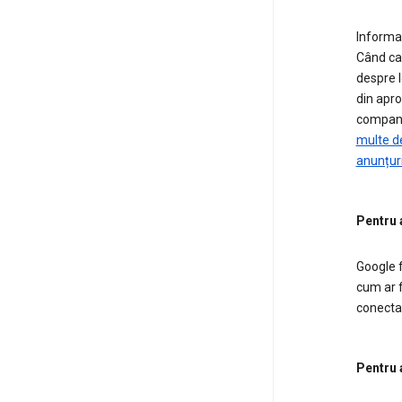
Informaț
Când cau
despre l
din apro
companie
multe de
anunțur
Pentru 
Google f
cum ar f
conectar
Pentru 