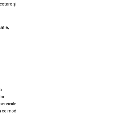
cetare și
ație,
n
i
lor
erviciile
în ce mod