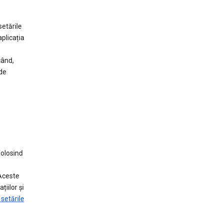
setările
aplicația
când,
 de
folosind
 Aceste
țiilor și
setările