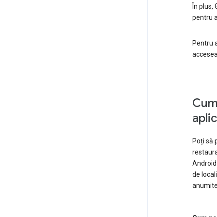
În plus,
pentru a
Pentru a
accese
Cum 
apli
Poți să 
restaura
Android 
de local
anumite a