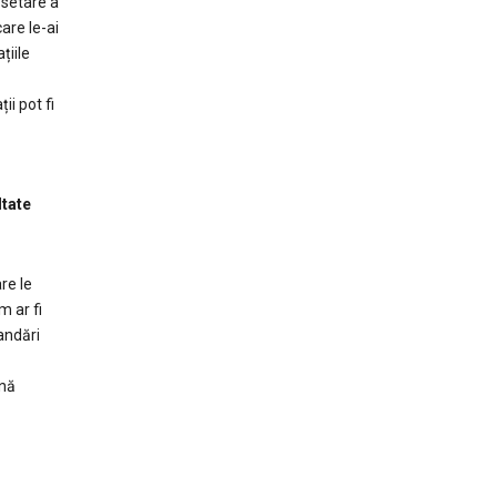
 setare a
are le-ai
țiile
ii pot fi
ltate
re le
m ar fi
andări
onă