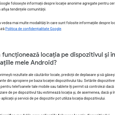
 Google folosește informații despre locație anonime agregate pentru cer
 afișa tendințele comunității.
 vedea mai multe modalități în care sunt folosite informațiile despre loc
ază
Politica de confidențialitate Google
.
funcționează locația pe dispozitivul și î
cațiile mele Android?
primești rezultate ale căutărilor locale, predicții de deplasare și să găseșt
nte din apropiere pe baza locației dispozitivului tău. Setările dispozitive
pentru telefoanele tale mobile sau tablete îți permit să controlezi dacă s
izare de pe dispozitivul tău estimează locația și, de asemenea, dacă și 
plicații și servicii de pe dispozitiv pot utiliza locația dispozitivului.