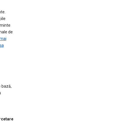
nte.
ile
ăminte
male de
 mai
ișa
e bază,
u
ercetare