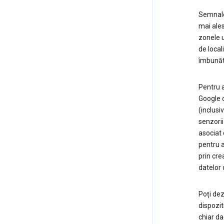
Semnalel
mai ales
zonele u
de local
îmbunătă
Pentru a
Google c
(inclusi
senzorii
asociat 
pentru a
prin cre
datelor d
Poți dez
dispozit
chiar da