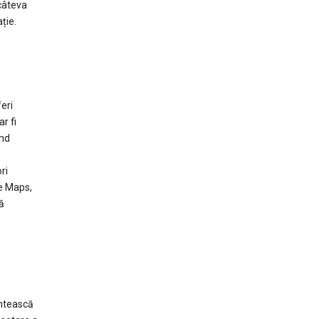
 câteva
ție.
eri
r fi
ind
ri
le Maps,
ă
intească