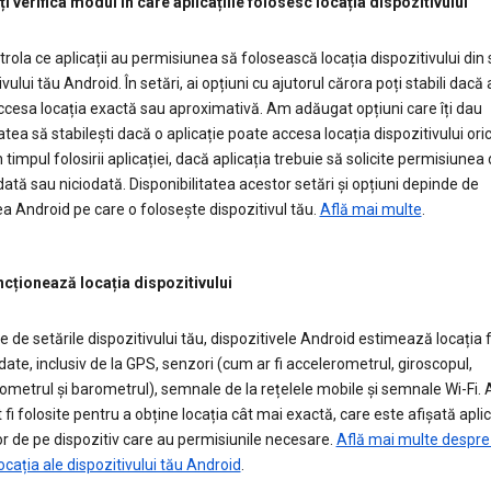
 verifica modul în care aplicațiile folosesc locația dispozitivului
trola ce aplicații au permisiunea să folosească locația dispozitivului din 
vului tău Android. În setări, ai opțiuni cu ajutorul cărora poți stabili dacă 
cesa locația exactă sau aproximativă. Am adăugat opțiuni care îți dau
tatea să stabilești dacă o aplicație poate accesa locația dispozitivului ori
 timpul folosirii aplicației, dacă aplicația trebuie să solicite permisiunea
dată sau niciodată. Disponibilitatea acestor setări și opțiuni depinde de
a Android pe care o folosește dispozitivul tău.
Află mai multe
.
cționează locația dispozitivului
ie de setările dispozitivului tău, dispozitivele Android estimează locația 
 date, inclusiv de la GPS, senzori (cum ar fi accelerometrul, giroscopul,
etrul și barometrul), semnale de la rețelele mobile și semnale Wi-Fi.
 fi folosite pentru a obține locația cât mai exactă, care este afișată aplica
lor de pe dispozitiv care au permisiunile necesare.
Află mai multe despre 
locația ale dispozitivului tău Android
.