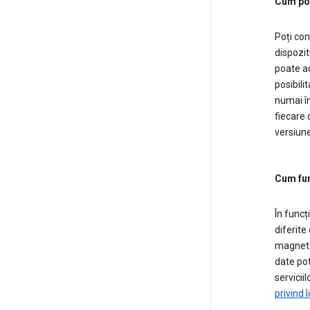
Cum poți
Poți con
dispoziti
poate ac
posibili
numai în
fiecare 
versiune
Cum fun
În funcț
diferite
magnetom
date pot
servicii
privind 