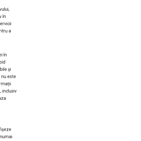
ului,
v în
rvicii
ntru a
i în
oid
ile și
e nu este
rmații
, inclusiv
baza
fișeze
a numai