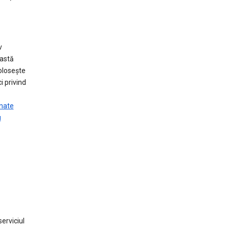
v
eastă
folosește
i privind
onate
u
erviciul