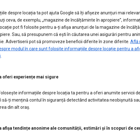
iile despre locația ta pot ajuta Google să îți afișeze anunțuri mai releva
ți ceva, de exemplu, „magazine de încălțăminte în apropiere”, informați
ocație pot fi folosite pentru a-ți afișa anunțuri de la magazine de încălț
piere. Sau, să presupunem că ești în căutarea unei asigurări pentru ani
. Advertiserii pot să promoveze beneficii diferite în zone diferite.
Află
spre modul în care sunt folosite informațiile despre locație pentru a af
i
.
a oferi experiențe mai sigure
olosește informațiile despre locația ta pentru a oferi anumite servicii d
i să-ți mențină contul în siguranță detectând activitatea neobișnuită sa
ea din alt oraș.
a afișa tendințe anonime ale comunității, estimări și în scopuri de c