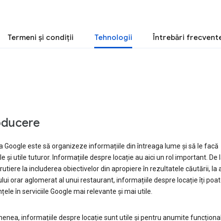
Termeni şi condiţii
Tehnologii
Întrebări frecvent
oducere
 Google este să organizeze informațiile din întreaga lume și să le facă
le și utile tuturor. Informațiile despre locație au aici un rol important. De 
i rutiere la includerea obiectivelor din apropiere în rezultatele căutării, la
ului orar aglomerat al unui restaurant, informațiile despre locație îți poa
țele în serviciile Google mai relevante și mai utile.
nea, informațiile despre locație sunt utile și pentru anumite funcțional