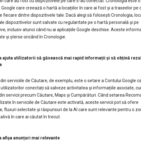
e în care au fost cu dispozitivele pe care s-au conectat. Cronologia este o
 Google care creează o hartă a locațiilor în care ai fost și a traseelor pe c
 fiecare dintre dispozitivele tale. Dacă alegi să folosești Cronologia, loca
le dispozitivelor sunt salvate cu regularitate pe o hartă personală și pe
ive, inclusiv atunci când nu ai aplicațiile Google deschise. Aceste informaț
te și șterse oricând în Cronologie.
 ajuta utilizatorii să găsească mai rapid informații și să obțină rezu
e
l din serviciile de Căutare, de exemplu, este o setare a Contului Google ca
utilizatorilor conectați să salveze activitatea și informațiile asociate, cu
, din servicii precum Căutare, Maps și Cumpărături. Când setarea Recom
izate în serviciile de Căutare este activată, aceste servicii pot să ofere
e, fluxuri selectate și răspunsuri de la AI care sunt relevante pentru o z
tivă în care ai căutat în trecut.
a afișa anunțuri mai relevante