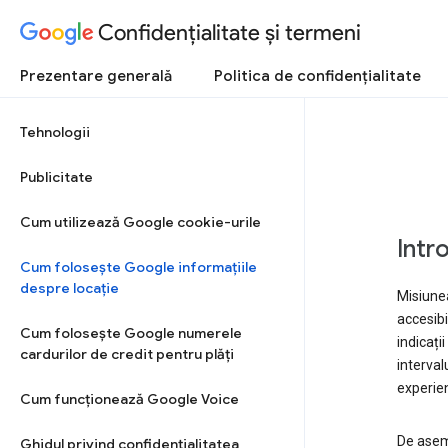
Confidenţialitate şi termeni
Prezentare generală
Politica de confidenţialitate
Tehnologii
Publicitate
Cum utilizează Google cookie-urile
Intr
Cum folosește Google informațiile
despre locație
Misiunea
accesibi
Cum folosește Google numerele
indicați
cardurilor de credit pentru plăți
interval
experien
Cum funcționează Google Voice
De aseme
Ghidul privind confidențialitatea