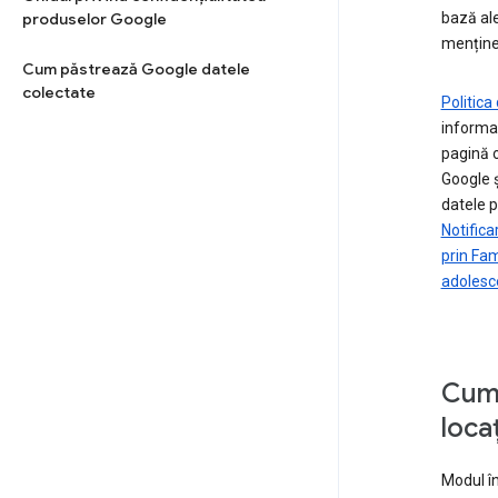
produselor Google
bază ale
menținer
Cum păstrează Google datele
colectate
Politica
informaț
pagină o
Google ș
datele p
Notifica
prin Fam
adolesc
Cum 
loca
Modul în