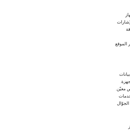
 لجهاز
تكون فيها تلك الإشارات
قة
ن تقدير الموقع
ذلك بيانات
الأجهزة.
 معيّن.
الخدمات
صول Wi-Fi وأبراج شبكة الجوّال
ز