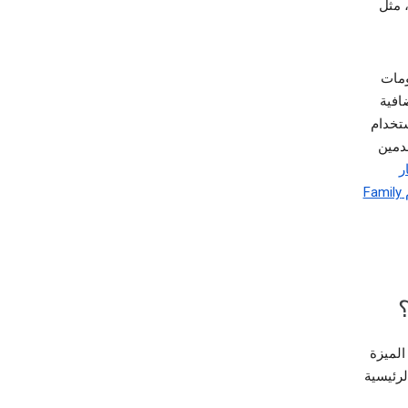
 مثل
معلومات
افية
 في طرق استخدام
خدمين
ر
الخصوصية المتعلّق بالحسابات والملفات الشخصية على Google المُدارة باستخدام Family
و الميزة
رئيسية