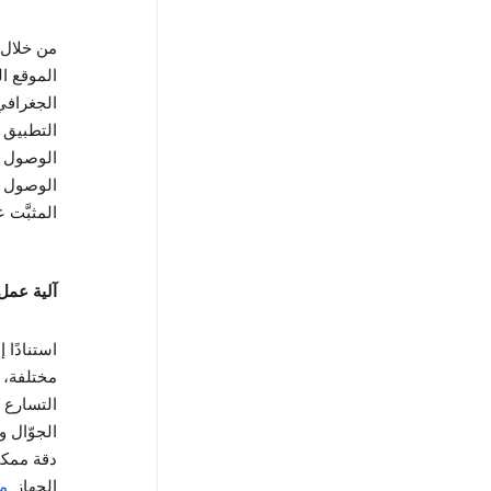
الموقع ا
الجغرافي 
التطبيق 
الوصول إ
المثبَّت
آلية عمل
التسارع
دقة ممكن
الجهاز.
مز