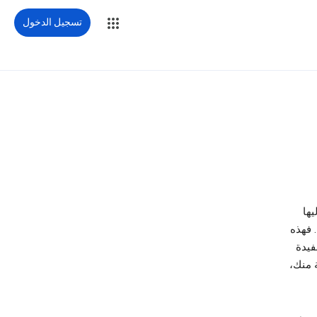
تسجيل الدخول
يها
. فهذه
ا ملائمة ومفيدة
ة منك،