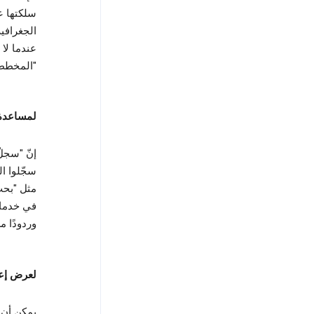
سلكتها ع
الجغرافي
"المخطط 
لمساعدة 
سجّلوا ا
في خدمات
وردودًا 
لعرض إعل