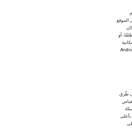
ام
ى الموقع
كان
ًا، أو
كانية
 يعتمد مدى توفُّر هذه الإعدادات وعناصر التحكّم على إصدار Android
في من خلال طُرق
ار (مثل مقياس
بكة
في بأعلى
لى