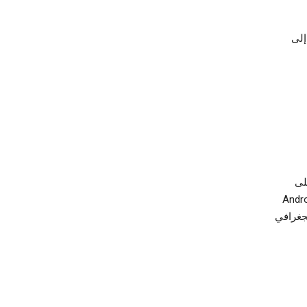
إلى
لى
 إلى الموقع الجغرافي لجهازك. تسمح لك إعدادات جهاز Android
لجغرافي