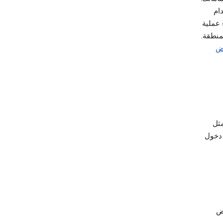
دام
 عملية
منطقة.
رض
مثل
 دخول
اض