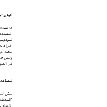
لتوفير ت
لموقعهم 
اقتراحات
يبحث عن 
في العثور
لمساعدة 
يمكن للم
"المخطط 