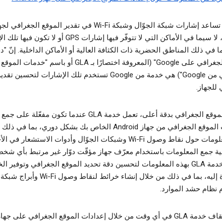
يمكن أن تساعد إشارات شبكة الجوّال وشبكة Wi-Fi في تقدير الموقع الجغرافي
Android، لا سيما في الأماكن التي لا تتوفّر فيها إشارات GPS أو لا 
ا في ذلك المناطق الحضرية ذات الكثافة العالية أو الأماكن الداخلية. إنّ "د
الموقع الجغرافي على Google" (المعروفة اختصارًا بـ GLA أو باسم "خدمات الموقع
الجغرافي من Google") هي خدمة من Google تستخدم تلك الإشارات لتحسي
 للجهاز.
لتحديد الموقع الجغرافي بدقة أعلى، تعمل خدمة GLA عندما تكون مفعّلة على جمع
معلومات الموقع الجغرافي من جهاز Android الخاص بك بشكل دوري، بما في 
GPS ومعلومات حول نقاط وصول Wi-Fi وشبكات الجوّال وأدوات الاستشعار في 
ية جمع المعلومات باستخدام معرّف جهاز مؤقّت دوّار غير مرتبط بأي شخص
تستعين خدمة GLA بهذه المعلومات لتحسين دقة تحديد الموقع الجغرافي وتوفير 
المستندة إليه، بما في ذلك من خلال إنشاء خرائط لنقاط و
 نظام حشد الموارد.
يمكنك إيقاف خدمة GLA في أي وقت من خلال إعدادات الموقع الجغرافي على جها