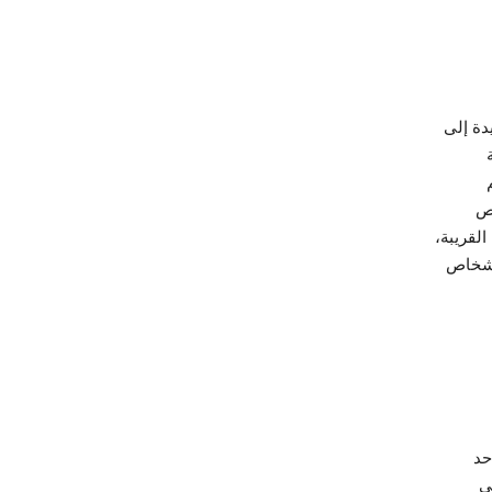
فيدة إلى
ة
اص
لقريبة،
افي الأشخاص
حد
تي