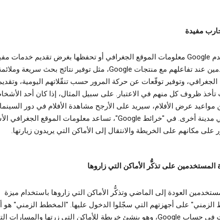
جارب مفيدة
قد تستخدم Google معلومات الموقع الجغرافي أو تحفظها بغرض تقديم خدمات م
المستخدمين عند تفاعلهم مع منتجات Google، مثل توفير نتائج بحث سريعة وملائم
الجغرافي، وتوفير توقّعات عن حركة المرور حسب تنقّلاتهم اليومية، وتقديم
 تأخذ ظروف كل منهم في الاعتبار. على سبيل المثال، إذا كان أحد الأشخ
مواعيد عرض الأفلام، سيريد على الأرجح مشاهدة الأفلام في دور السينما ا
وليس في مدينة أخرى. في "خرائط Google"، تساعد معلومات الموقع الجغر
 على مكانهم على الخريطة والانتقال إلى الأماكن التي يريدون زيارتها.
المستخدمين على تذكُّر الأماكن التي زاروها
ستخدمين العودة إلى الماضي وتذكُّر الأماكن التي زاروها باستخدام ميزة
الزمني" على أجهزتهم التي سجّلوا الدخول عليها. "المخطط الزمني" هو أ
الإعدادات في حساب Google، وهو ينشئ خريطة للأماكن التي زرتها والمسارات ال