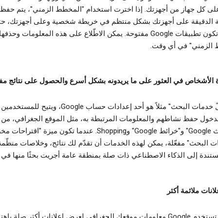
لى كل جهاز من أجهزتك. إذا اخترت استخدام "المخطط الزمني"، يتم حفظ 
ة الدقيقة على أجهزتك بشكل منتظم في خريطة شخصية وعلى أجهزتك، ح
عندما لا تكون تطبيقات Google مفتوحة. يمكن الاطّلاع على هذه المعلومات وحذ
الزمني" في أي وقت.
الأشخاص في العثور على ما يريدونه بشكل أسرع والحصول على نتائج مفي
إنّ "سجلّ خدمات البحث" مثلاً هو أحد إعدادات حساب Google، ويتيح
لدخول حفظ نشاطهم والمعلومات المرتبطة به، مثل الموقع الجغرافي، من
مثل "بحث Google" و"خرائط Google" وShopping. عندما تكون ميزة "اقترا
 البحث" مفعّلة، يمكن لهذه الخدمات أن تقدّم لك نتائج، وخلاصات منظّمة
مستندة إلى الذكاء الاصطناعي ذات صلة بمنطقة عامة أجريت بحثًا منها في 
انات ملائمة أكثر
يمكن أن تستخدم Google معلومات موقعك الجغرافي لعرض إعلانات أكثر صلة با