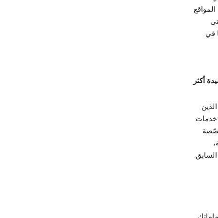
المواقع
تى
فها في
دة أكثر
 للمستخدمين الذين
 خدمات
حات مخصّصة
،
السابق.
هتماماتك.