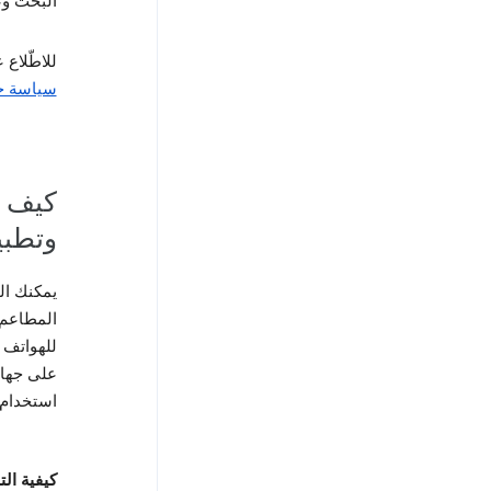
البحث وع
للاطّلاع
سياسة خصوص
كيف ت
وتطبيقات 
يمكنك ال
للهواتف ا
على جهاز
استخدام 
كيفية ال