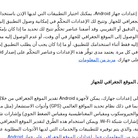
من خلال إعدادات جهاز Android، يمكنك اختيار التطبيقات التي لديها الإذن باستخد
لجغرافي للجهاز. وتتيح لك الإعدادات التحكّم في إمكانية وصول التطبيق إل
الدقيق أو التقريبي. وقد أضفنا عناصر تحكُّم تتيح لك تحديد ما إذا كان بإم
الوصول إلى الموقع الجغرافي للجهاز في أي وقت، أو عدم الوصول إليه مطلق
ليه فقط أثناء استخدامك للتطبيق، أو ما إذا كان يجب أن يطلب التطبيق إم
الوصول في كل مرة.
 على جهازك.
مزيد من المعلومات
 الموقع الجغرافي للجهاز
استنادًا إلى إعدادات جهازك، يمكن لأجهزة Android تقدير الموقع الجغرا
مختلفة، بما في ذلك نظام تحديد المواقع العالمي (GPS) وأدوات الاستشع
 والجيروسكوب ومقياس المغناطيسية ومقياس الضغط الجوي) وإشارات ش
الجوّال وإشارات شبكة Wi-Fi. ويمكن استخدام هذه الطُرق لتقدير الموقع الجغرا
ة، والذي يتم توفيره للتطبيقات والخدمات التي لديها الأذونات المطلوبة ع
يد من المعلومات حول إعدادات الموقع الجغرافي على جهاز Android