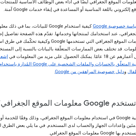
لومات الموقع الجغرافي أيضًا في أداء بعض الوظائف الأساسية للمنتجات،
 إلكتروني باللغة المناسبة أو المساعدة في إبقاء خدمات Google آمنة.
سة خصوصية Google
كيفية استخدام Google للبيانات، بما في ذلك 
لجغرافي، عند استخدامك لمنتجاتها وخدماتها. تقدّم هذه الصفحة تفاصيل إض
عن معلومات الموقع الجغرافي التي تستخدمها Google وكيفية تحكّمك
لومات. قد تختلف بعض الممارسات المتعلّقة بالبيانات بالنسبة إلى المست
امًا. يمكنك الحصول على مزيد من المعلومات في
إشعا
و
دليل خصوصية المراهقين من Google
.
G معلومات الموقع الجغرافي؟
تختلف آلية Google في استخدام معلومات الموقع الجغرافي، وذلك وفقًا للخدمة أ
تَين وإعدادات الجهاز والحساب لدى المستخدم. في ما يلي بعض الطرق ال
Goog معلومات الموقع الجغرافي.