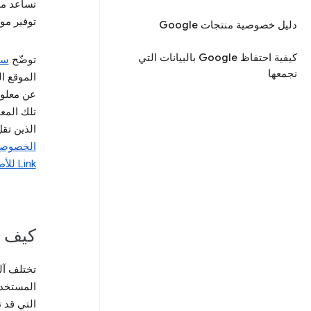
تساعد مع
توفير موقع
دليل خصوصية منتجات Google
كيفية احتفاظ Google بالبيانات التي
توضّح
سيا
نجمعها
الموقع ا
تلك المع
الذين تقل أعمارهم عن 18 ع
Link للأطفال
كيف تستخدم oogle
المستخدم
التي قد تستخدم بها le