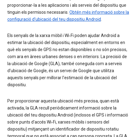
proporcionar-la a les aplicacions i als serveis del dispositiu que
tinguin els permisos necessaris.
Obtén més informació sobre la
configuració d'ubicació del teu dispositiu Android
.
Els senyals de la xarxa mòbil i Wi‑Fi poden ajudar Android a
estimar la ubicació del dispositiu, especialment en entorns en
què els senyals de GPS no estan disponibles o no són precisos,
com ara en àrees urbanes denses o en interiors. La precisió de
la ubicació de Google (GLA), també coneguda com a serveis
d'ubicació de Google, és un servei de Google que utilitza
aquests senyals per millorar l'estimació de la ubicació del
dispositiu.
Per proporcionar aquesta ubicació més precisa, quan està
activada, la GLA recull periòdicament informació sobre la
ubicació del teu dispositiu Android (inclosos el GPS i informació
sobre punts d'accés Wi‑Fi, xarxes mòbils i sensors del
dispositiu) mitjançant un identificador de dispositiu rotatiu
temporal que no està associat a cap persona concreta. La GLA