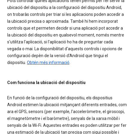
Pots controlar quines aplicacions tenen permís per fer servir la
ubicació del dispositiu a la configuració del dispositiu Android,
on trobaràs controls per triar si les aplicacions poden accedir a
la ubicació precisa o aproximada. També hi hem incorporat
controls que et permeten decidir si una aplicació pot accedir a
la ubicació del dispositiu en qualsevol moment, només mentre
s'utilitza l'aplicació, si l'aplicació ho ha de preguntar cada
vegada o mai. La disponibilitat d'aquests controls i opcions de
configuració depèn de la versió d'Android que tingui el
dispositiu.
Obtén més informació
.
Com funciona la ubicació del dispositiu
En funció de la configuració del dispositiu, els dispositius
Android estimen la ubicació mitjançant diferents entrades, com
ara el GPS, sensors (per exemple, l'acceleròmetre, el giroscopi,
el magnetòmetre i el baròmetre), senyals de la xarxa mòbil i
senyals de la Wi‑Fi. Aquestes entrades es poden utilitzar per fer
una estimació de la ubicació tan precisa com sigui possible i