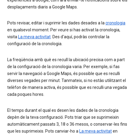
experiències a Google, com ara enviar-te notificacions sobre els
desplaçaments diaris a Google Maps.
Pots revisar, editar i suprimir les dades desades a la
cronologia
en qualsevol moment. Per veure si has activat la cronologia,
visita
La meva activitat
. Des d'aquí, podràs controlar la
configuració de la cronologia.
La freqüència amb què es recull la ubicació precisa com a part
de la configuració de la cronologia varia. Per exemple, si fas
servir la navegació a Google Maps, és possible que es reculli
diverses vegades per minut. Tanmateix, si no estàs utilitzant el
telèfon de manera activa, és possible que es reculli una vegada
cada poques hores.
El temps durant el qual es desen les dades de la cronologia
depèn de la teva configuració. Pots triar que se suprimeixin
automàticament passats 3, 18 o 36 mesos, o conservar-les fins
que les suprimeixis. Pots canviar-ho a
La meva activitat
en