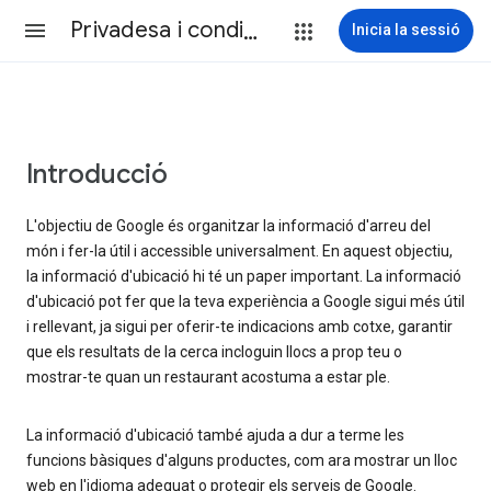
Privadesa i condicions
Inicia la sessió
Introducció
L'objectiu de Google és organitzar la informació d'arreu del
món i fer-la útil i accessible universalment. En aquest objectiu,
la informació d'ubicació hi té un paper important. La informació
d'ubicació pot fer que la teva experiència a Google sigui més útil
i rellevant, ja sigui per oferir-te indicacions amb cotxe, garantir
que els resultats de la cerca incloguin llocs a prop teu o
mostrar-te quan un restaurant acostuma a estar ple.
La informació d'ubicació també ajuda a dur a terme les
funcions bàsiques d'alguns productes, com ara mostrar un lloc
web en l'idioma adequat o protegir els serveis de Google.