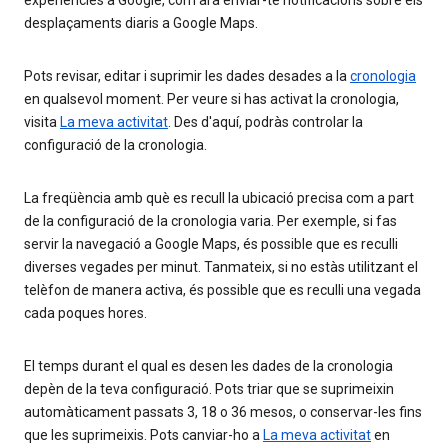
experiències a Google, com ara enviar-te notificacions sobre els
desplaçaments diaris a Google Maps.
Pots revisar, editar i suprimir les dades desades a la
cronologia
en qualsevol moment. Per veure si has activat la cronologia,
visita
La meva activitat
. Des d'aquí, podràs controlar la
configuració de la cronologia.
La freqüència amb què es recull la ubicació precisa com a part
de la configuració de la cronologia varia. Per exemple, si fas
servir la navegació a Google Maps, és possible que es reculli
diverses vegades per minut. Tanmateix, si no estàs utilitzant el
telèfon de manera activa, és possible que es reculli una vegada
cada poques hores.
El temps durant el qual es desen les dades de la cronologia
depèn de la teva configuració. Pots triar que se suprimeixin
automàticament passats 3, 18 o 36 mesos, o conservar-les fins
que les suprimeixis. Pots canviar-ho a
La meva activitat
en