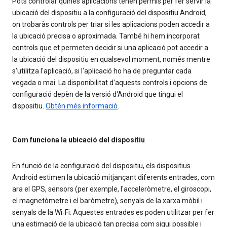
Pots controlar quines aplicacions tenen permís per fer servir la
ubicació del dispositiu a la configuració del dispositiu Android,
on trobaràs controls per triar si les aplicacions poden accedir a
la ubicació precisa o aproximada. També hi hem incorporat
controls que et permeten decidir si una aplicació pot accedir a
la ubicació del dispositiu en qualsevol moment, només mentre
s'utilitza l'aplicació, si l'aplicació ho ha de preguntar cada
vegada o mai. La disponibilitat d'aquests controls i opcions de
configuració depèn de la versió d'Android que tingui el
dispositiu.
Obtén més informació
.
Com funciona la ubicació del dispositiu
En funció de la configuració del dispositiu, els dispositius
Android estimen la ubicació mitjançant diferents entrades, com
ara el GPS, sensors (per exemple, l'acceleròmetre, el giroscopi,
el magnetòmetre i el baròmetre), senyals de la xarxa mòbil i
senyals de la Wi‑Fi. Aquestes entrades es poden utilitzar per fer
una estimació de la ubicació tan precisa com sigui possible i