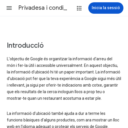
Privadesa i condicions
Inicia la sessió
Introducció
L'objectiu de Google és organitzar la informació d'arreu del
món i fer-la útil i accessible universalment. En aquest objectiu,
la informació d'ubicació hi té un paper important. La informació
d'ubicació pot fer que la teva experiència a Google sigui més útil
i rellevant, ja sigui per oferir-te indicacions amb cotxe, garantir
que els resultats de la cerca incloguin llocs a prop teu o
mostrar-te quan un restaurant acostuma a estar ple.
La informació d'ubicació també ajuda a dur a terme les
funcions bàsiques d'alguns productes, com ara mostrar un lloc
web en l'idioma adequat o protegir els serveis de Google.