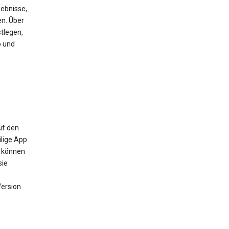
ebnisse,
en. Über
tlegen,
b und
uf den
ilige App
m können
sie
Version