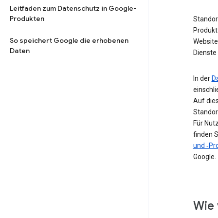
Leitfaden zum Datenschutz in Google-
Produkten
Standor
Produkt
So speichert Google die erhobenen
Website 
Daten
Dienste 
In der
D
einschl
Auf die
Standor
Für Nut
finden S
und ‑Pro
Google.
Wie 