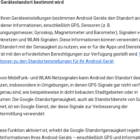
 Gerätestandort bestimmt wird
 Ihren Geräteeinstellungen bestimmen Android-Geräte den Standort a
dener Informationen, einschließlich GPS, Sensoren (z. B.
unigungsmesser, Gyroskop, Magnetometer und Barometer), Signalen v
nknetzen und WLAN-Signalen. Diese Informationen können verwendet 
tandort mit der Genauigkeit zu nutzen, wie er für die Apps und Dienst
ät mit den erforderlichen Berechtigungen zur Verfügung gestellt wird.
tionen zu den Standorteinstellungen für Ihr Android-Gerät
e von Mobilfunk- und WLAN-Netzsignalen kann Android den Standort des
zen, insbesondere in Umgebungen, in denen GPS-Signale gar nicht ver
enau sind, wie beispielsweise in dicht bebauten Stadtgebieten oder in
umen. Die Google-Standortgenauigkeit, auch als Standortdienste von G
et, ist ein Google-Dienst, der diese Signale zur Verbesserung der
termittlung verwendet.
se Funktion aktiviert ist, erhebt die Google-Standortgenauigkeit regel
tinformationen Ihres Android-Geräts – einschließlich GPS und Informat