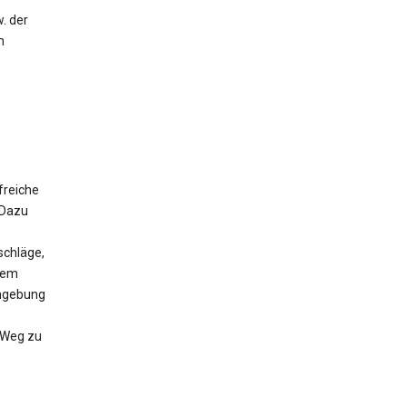
. der
m
freiche
 Dazu
schläge,
 dem
Umgebung
n Weg zu