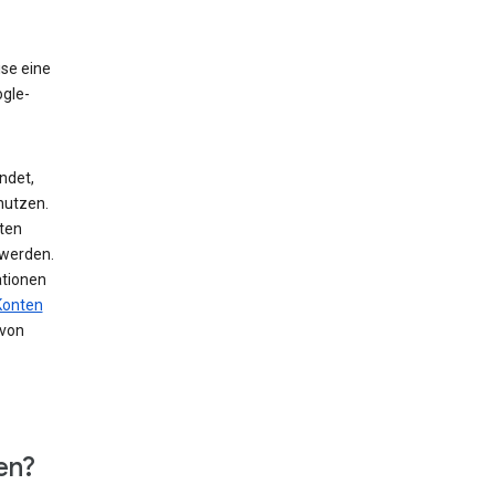
ise eine
ogle-
ndet,
nutzen.
ten
 werden.
ationen
Konten
von
en?