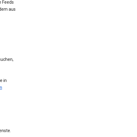
e Feeds
 dem aus
suchen,
e in
n
enste.