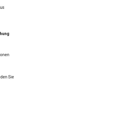
aus
chung
ionen
nden Sie