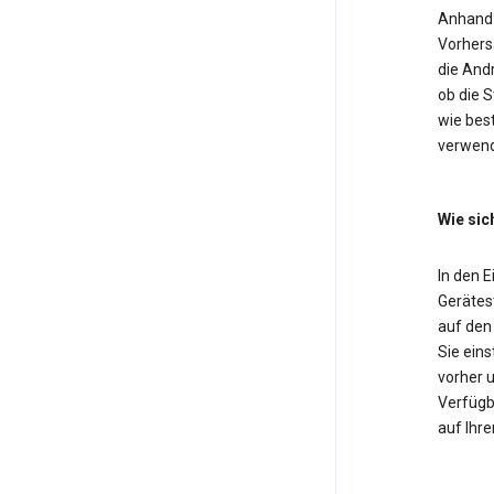
Anhand 
Vorhers
die And
ob die 
wie bes
verwend
Wie sic
In den 
Gerätest
auf den
Sie eins
vorher u
Verfügba
auf Ihre