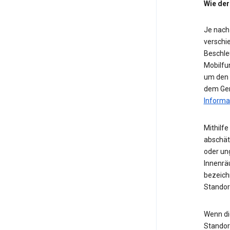
Wie der
Je nach
verschie
Beschle
Mobilfu
um den S
dem Ger
Informa
Mithilf
abschät
oder ung
Innenrä
bezeichn
Standor
Wenn die
Standor