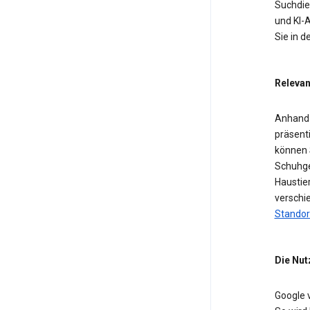
Suchdien
und KI-A
Sie in 
Relevan
Anhand 
präsent
können 
Schuhge
Haustier
verschi
Standor
Die Nut
Google 