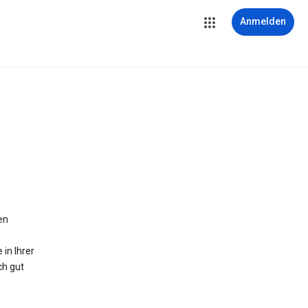
Anmelden
en
in Ihrer
ch gut