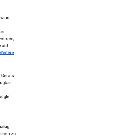
nhand
on
werden,
e auf
Weitere
 Geräts
fügbar
oogle
mäßig
ionen zu