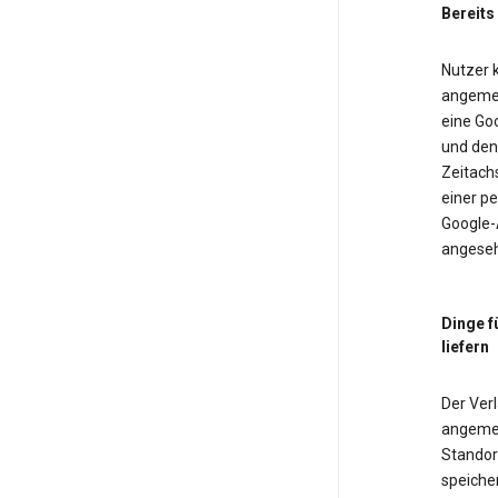
Bereits
Nutzer k
angemel
eine Goo
und den 
Zeitach
einer pe
Google-
angeseh
Dinge f
liefern
Der Verl
angemel
Standor
speiche