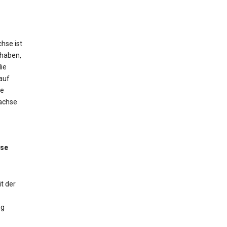
hse ist
 haben,
ie
auf
ne
tachse
sse
t der
ng