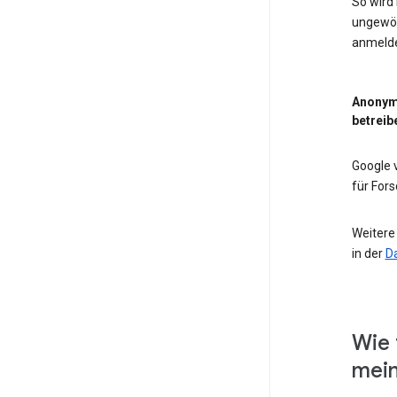
So wird
ungewöh
anmeld
Anonym
betreib
Google
für For
Weitere
in der
D
Wie 
mein