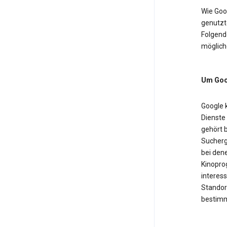
Wie Goo
genutzt
Folgende
möglich
Um Goog
Google 
Dienste
gehört b
Sucherg
bei dene
Kinopro
interess
Standor
bestimm