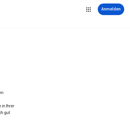
Anmelden
en
in Ihrer
ch gut