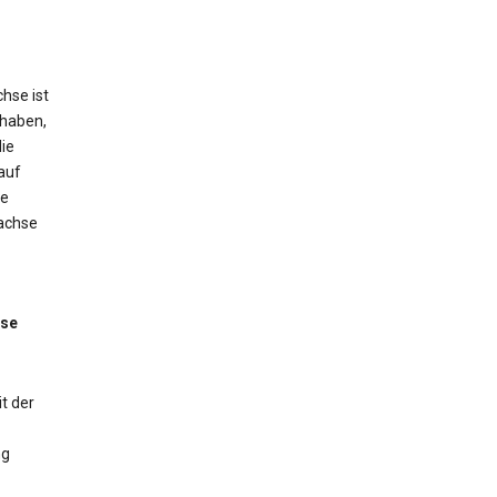
hse ist
 haben,
ie
auf
ne
tachse
sse
t der
ng