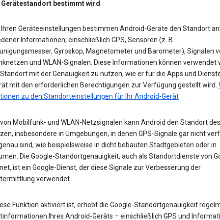
 Gerätestandort bestimmt wird
 Ihren Geräteeinstellungen bestimmen Android-Geräte den Standort a
dener Informationen, einschließlich GPS, Sensoren (z. B.
unigungsmesser, Gyroskop, Magnetometer und Barometer), Signalen v
nknetzen und WLAN-Signalen. Diese Informationen können verwendet 
tandort mit der Genauigkeit zu nutzen, wie er für die Apps und Dienst
ät mit den erforderlichen Berechtigungen zur Verfügung gestellt wird.
tionen zu den Standorteinstellungen für Ihr Android-Gerät
e von Mobilfunk- und WLAN-Netzsignalen kann Android den Standort des
zen, insbesondere in Umgebungen, in denen GPS-Signale gar nicht ver
enau sind, wie beispielsweise in dicht bebauten Stadtgebieten oder in
umen. Die Google-Standortgenauigkeit, auch als Standortdienste von G
et, ist ein Google-Dienst, der diese Signale zur Verbesserung der
termittlung verwendet.
se Funktion aktiviert ist, erhebt die Google-Standortgenauigkeit regel
tinformationen Ihres Android-Geräts – einschließlich GPS und Informat