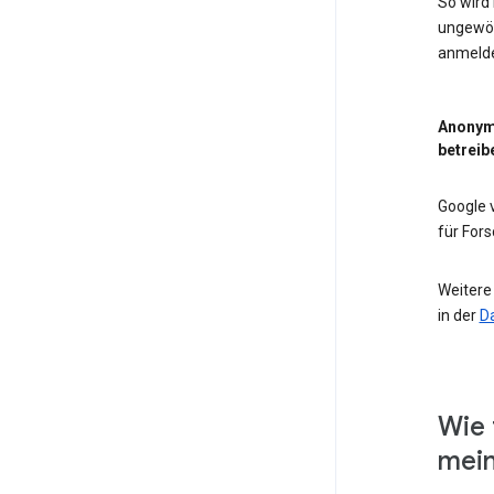
So wird
ungewöh
anmeld
Anonym
betreib
Google
für For
Weitere
in der
D
Wie 
mein