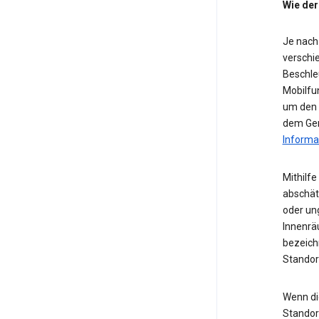
Wie der
Je nach
verschie
Beschle
Mobilfu
um den S
dem Ger
Informa
Mithilf
abschät
oder ung
Innenrä
bezeichn
Standor
Wenn die
Standor