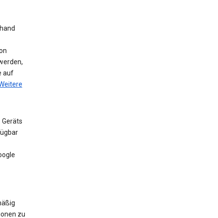
nhand
on
werden,
e auf
Weitere
 Geräts
fügbar
oogle
mäßig
ionen zu