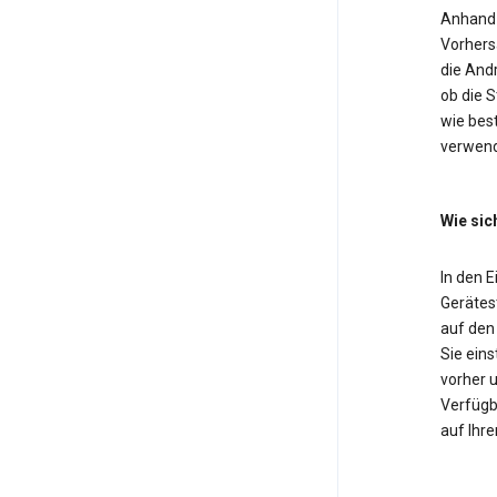
Anhand 
Vorhers
die And
ob die 
wie bes
verwend
Wie sic
In den 
Gerätest
auf den
Sie eins
vorher u
Verfügba
auf Ihre