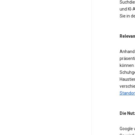
Suchdien
und KI-A
Sie in 
Relevan
Anhand 
präsent
können 
Schuhge
Haustier
verschi
Standor
Die Nut
Google 