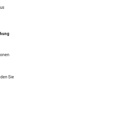
aus
chung
ionen
nden Sie