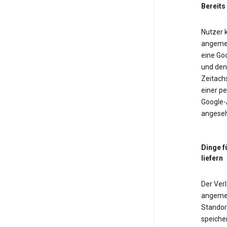
Bereits
Nutzer k
angemel
eine Goo
und den 
Zeitach
einer pe
Google-
angeseh
Dinge f
liefern
Der Verl
angemel
Standor
speiche