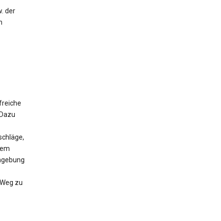
. der
m
freiche
 Dazu
schläge,
 dem
Umgebung
n Weg zu