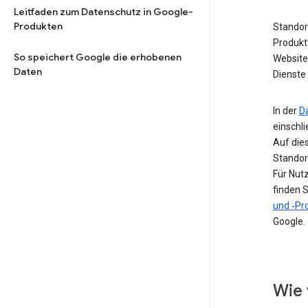
Leitfaden zum Datenschutz in Google-
Produkten
Standor
Produkt
So speichert Google die erhobenen
Website 
Daten
Dienste 
In der
D
einschl
Auf die
Standor
Für Nut
finden S
und ‑Pro
Google.
Wie 