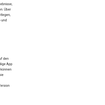
ebnisse,
en. Über
tlegen,
b und
uf den
ilige App
m können
sie
Version