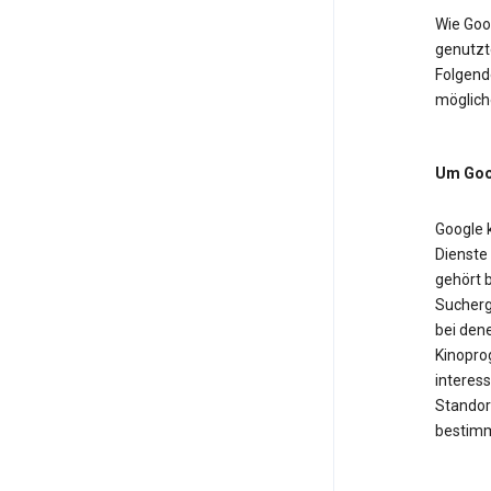
Wie Goo
genutzt
Folgende
möglich
Um Goog
Google 
Dienste
gehört b
Sucherg
bei dene
Kinopro
interess
Standor
bestimm