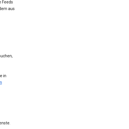
e Feeds
 dem aus
suchen,
e in
n
enste.