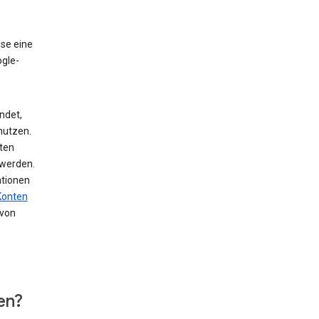
ise eine
ogle-
ndet,
nutzen.
ten
 werden.
ationen
Konten
von
en?