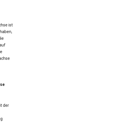
hse ist
 haben,
ie
auf
ne
tachse
sse
t der
ng