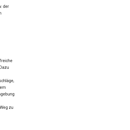
. der
m
freiche
 Dazu
schläge,
 dem
Umgebung
n Weg zu