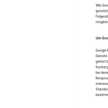
Wie Goo
genutzt
Folgende
möglich
Um Goog
Google 
Dienste
gehört b
Sucherg
bei dene
Kinopro
interess
Standor
bestimm