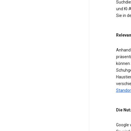
Suchdien
und KI-A
Sie in 
Relevan
Anhand 
präsent
können 
Schuhge
Haustier
verschi
Standor
Die Nut
Google 