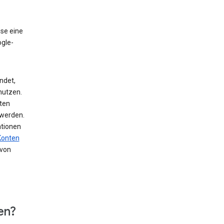
ise eine
ogle-
ndet,
nutzen.
ten
 werden.
ationen
Konten
von
en?