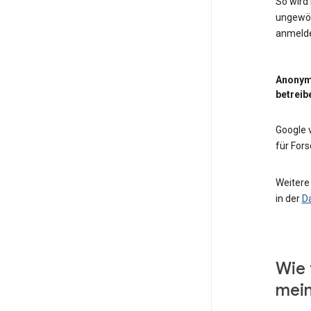
So wird
ungewöh
anmeld
Anonym
betreib
Google
für For
Weitere
in der
D
Wie 
mein