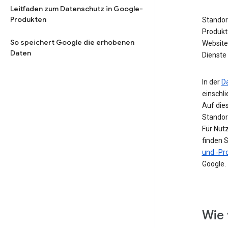
Leitfaden zum Datenschutz in Google-
Produkten
Standor
Produkt
So speichert Google die erhobenen
Website 
Daten
Dienste 
In der
D
einschl
Auf die
Standor
Für Nut
finden S
und ‑Pro
Google.
Wie 