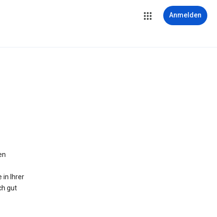
Anmelden
en
in Ihrer
ch gut