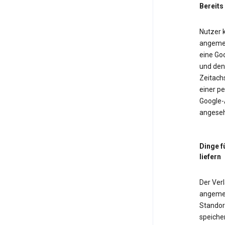
Bereits
Nutzer k
angemel
eine Goo
und den 
Zeitach
einer pe
Google-
angeseh
Dinge f
liefern
Der Verl
angemel
Standor
speiche