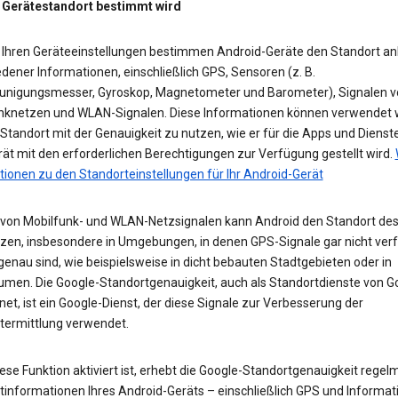
 Gerätestandort bestimmt wird
 Ihren Geräteeinstellungen bestimmen Android-Geräte den Standort a
dener Informationen, einschließlich GPS, Sensoren (z. B.
unigungsmesser, Gyroskop, Magnetometer und Barometer), Signalen v
nknetzen und WLAN-Signalen. Diese Informationen können verwendet 
tandort mit der Genauigkeit zu nutzen, wie er für die Apps und Dienst
ät mit den erforderlichen Berechtigungen zur Verfügung gestellt wird.
tionen zu den Standorteinstellungen für Ihr Android-Gerät
e von Mobilfunk- und WLAN-Netzsignalen kann Android den Standort des
zen, insbesondere in Umgebungen, in denen GPS-Signale gar nicht ver
enau sind, wie beispielsweise in dicht bebauten Stadtgebieten oder in
umen. Die Google-Standortgenauigkeit, auch als Standortdienste von G
et, ist ein Google-Dienst, der diese Signale zur Verbesserung der
termittlung verwendet.
se Funktion aktiviert ist, erhebt die Google-Standortgenauigkeit regel
tinformationen Ihres Android-Geräts – einschließlich GPS und Informat