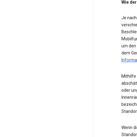
Wie der
Je nach
verschie
Beschle
Mobilfu
um den S
dem Ger
Informa
Mithilf
abschät
oder ung
Innenrä
bezeichn
Standor
Wenn die
Standor