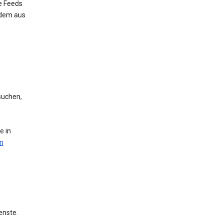
e Feeds
 dem aus
suchen,
e in
n
enste.