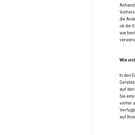
Anhand 
Vorhers
die And
ob die 
wie bes
verwend
Wie sic
In den 
Gerätest
auf den
Sie eins
vorher u
Verfügba
auf Ihre