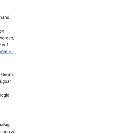
nhand
on
werden,
e auf
Weitere
 Geräts
fügbar
oogle
mäßig
ionen zu