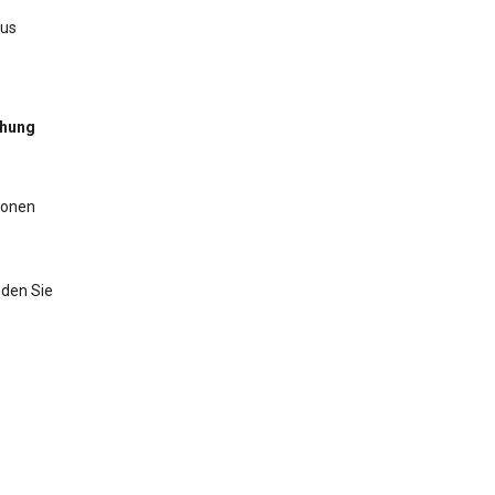
aus
chung
ionen
nden Sie