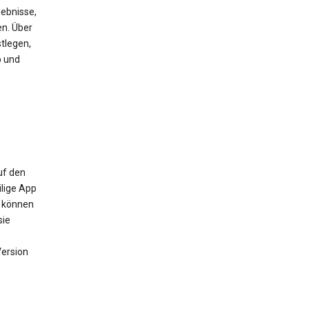
ebnisse,
en. Über
tlegen,
b und
uf den
ilige App
m können
sie
Version