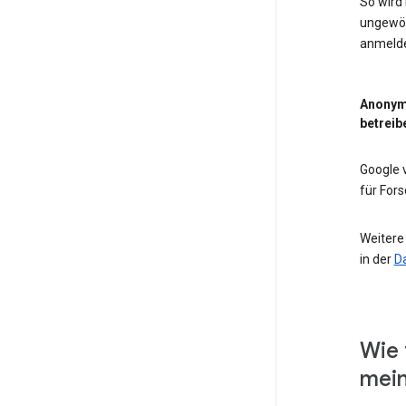
So wird
ungewöh
anmeld
Anonym
betreib
Google
für For
Weitere
in der
D
Wie 
mein