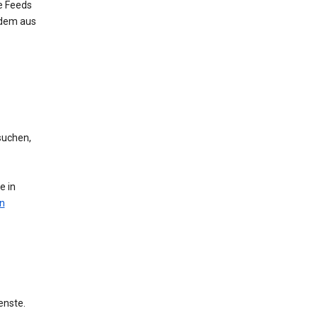
e Feeds
 dem aus
suchen,
e in
n
enste.