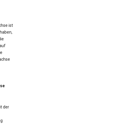
hse ist
 haben,
ie
auf
ne
tachse
sse
t der
ng