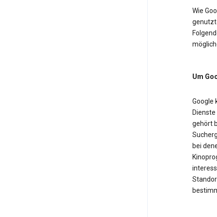
Wie Goo
genutzt
Folgende
möglich
Um Goog
Google 
Dienste
gehört b
Sucherg
bei dene
Kinopro
interess
Standor
bestimm