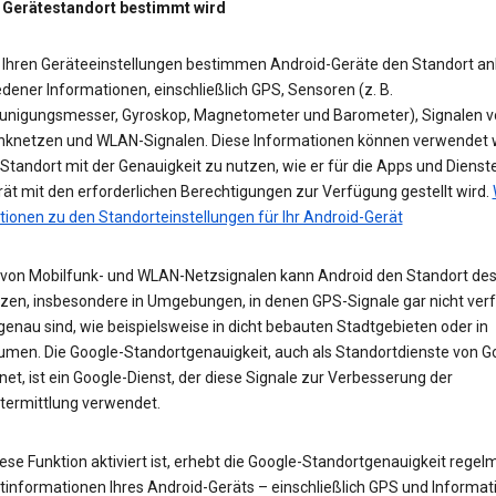
 Gerätestandort bestimmt wird
 Ihren Geräteeinstellungen bestimmen Android-Geräte den Standort a
dener Informationen, einschließlich GPS, Sensoren (z. B.
unigungsmesser, Gyroskop, Magnetometer und Barometer), Signalen v
nknetzen und WLAN-Signalen. Diese Informationen können verwendet 
tandort mit der Genauigkeit zu nutzen, wie er für die Apps und Dienst
ät mit den erforderlichen Berechtigungen zur Verfügung gestellt wird.
tionen zu den Standorteinstellungen für Ihr Android-Gerät
e von Mobilfunk- und WLAN-Netzsignalen kann Android den Standort des
zen, insbesondere in Umgebungen, in denen GPS-Signale gar nicht ver
enau sind, wie beispielsweise in dicht bebauten Stadtgebieten oder in
umen. Die Google-Standortgenauigkeit, auch als Standortdienste von G
et, ist ein Google-Dienst, der diese Signale zur Verbesserung der
termittlung verwendet.
se Funktion aktiviert ist, erhebt die Google-Standortgenauigkeit regel
tinformationen Ihres Android-Geräts – einschließlich GPS und Informat