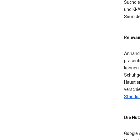
Suchdien
und KI-A
Sie in 
Relevan
Anhand 
präsent
können 
Schuhge
Haustier
verschi
Standor
Die Nut
Google 