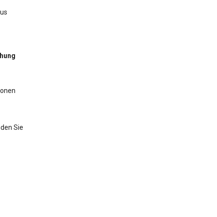
aus
chung
ionen
nden Sie