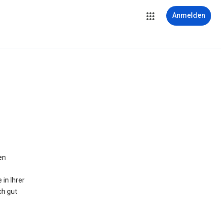
Anmelden
en
in Ihrer
ch gut