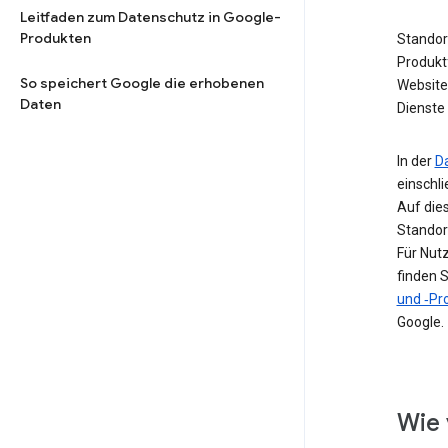
Leitfaden zum Datenschutz in Google-
Produkten
Standor
Produkt
So speichert Google die erhobenen
Website 
Daten
Dienste 
In der
D
einschl
Auf die
Standor
Für Nut
finden S
und ‑Pro
Google.
Wie 