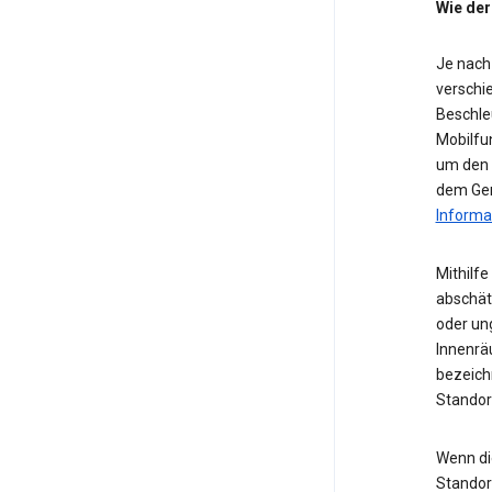
Wie der
Je nach
verschie
Beschle
Mobilfu
um den S
dem Ger
Informa
Mithilf
abschät
oder ung
Innenrä
bezeichn
Standor
Wenn die
Standor