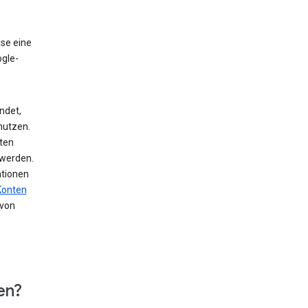
ise eine
ogle-
ndet,
nutzen.
ten
 werden.
ationen
Konten
von
en?