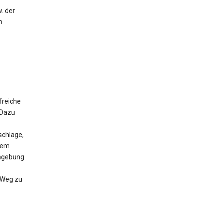
. der
m
freiche
 Dazu
schläge,
 dem
Umgebung
n Weg zu