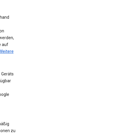
nhand
on
werden,
e auf
Weitere
 Geräts
fügbar
oogle
mäßig
ionen zu