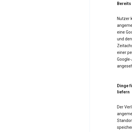
Bereits
Nutzer k
angemel
eine Goo
und den 
Zeitach
einer pe
Google-
angeseh
Dinge f
liefern
Der Verl
angemel
Standor
speiche