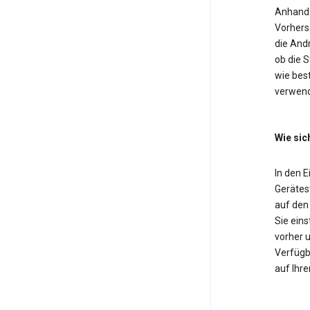
Anhand 
Vorhers
die And
ob die 
wie bes
verwend
Wie sic
In den 
Gerätest
auf den
Sie eins
vorher u
Verfügba
auf Ihre