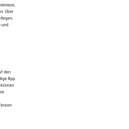
ebnisse,
en. Über
tlegen,
b und
uf den
ilige App
m können
sie
Version