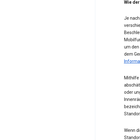
Wie der
Je nach
verschie
Beschle
Mobilfu
um den S
dem Ger
Informa
Mithilf
abschät
oder ung
Innenrä
bezeichn
Standor
Wenn die
Standor