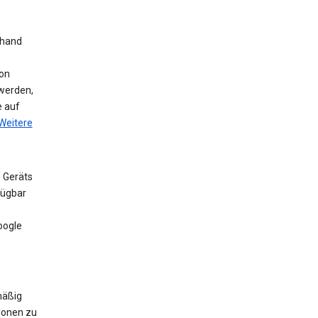
nhand
on
werden,
e auf
Weitere
 Geräts
fügbar
oogle
mäßig
ionen zu