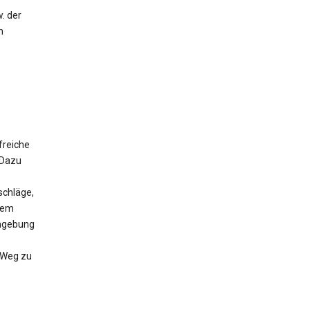
. der
m
freiche
 Dazu
schläge,
 dem
Umgebung
n Weg zu