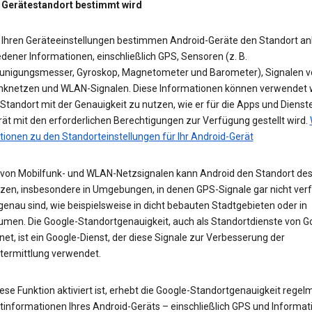
 Gerätestandort bestimmt wird
 Ihren Geräteeinstellungen bestimmen Android-Geräte den Standort a
dener Informationen, einschließlich GPS, Sensoren (z. B.
unigungsmesser, Gyroskop, Magnetometer und Barometer), Signalen v
nknetzen und WLAN-Signalen. Diese Informationen können verwendet 
tandort mit der Genauigkeit zu nutzen, wie er für die Apps und Dienst
ät mit den erforderlichen Berechtigungen zur Verfügung gestellt wird.
tionen zu den Standorteinstellungen für Ihr Android-Gerät
e von Mobilfunk- und WLAN-Netzsignalen kann Android den Standort des
zen, insbesondere in Umgebungen, in denen GPS-Signale gar nicht ver
enau sind, wie beispielsweise in dicht bebauten Stadtgebieten oder in
umen. Die Google-Standortgenauigkeit, auch als Standortdienste von G
et, ist ein Google-Dienst, der diese Signale zur Verbesserung der
termittlung verwendet.
se Funktion aktiviert ist, erhebt die Google-Standortgenauigkeit regel
tinformationen Ihres Android-Geräts – einschließlich GPS und Informat