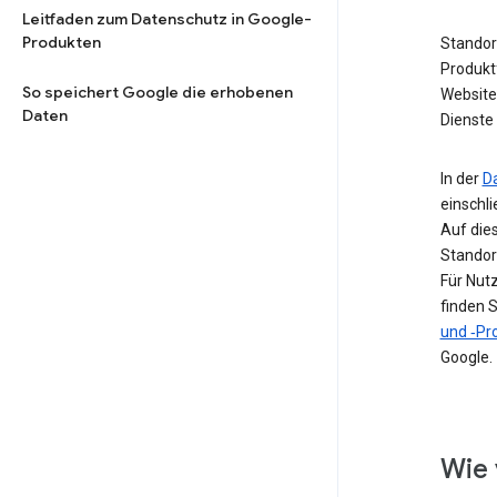
Leitfaden zum Datenschutz in Google-
Produkten
Standor
Produkt
So speichert Google die erhobenen
Website 
Daten
Dienste 
In der
D
einschl
Auf die
Standor
Für Nut
finden S
und ‑Pro
Google.
Wie 