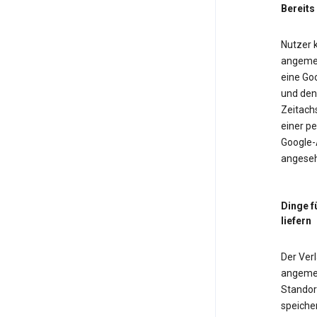
Bereits
Nutzer k
angemel
eine Goo
und den 
Zeitach
einer pe
Google-
angeseh
Dinge f
liefern
Der Verl
angemel
Standor
speiche