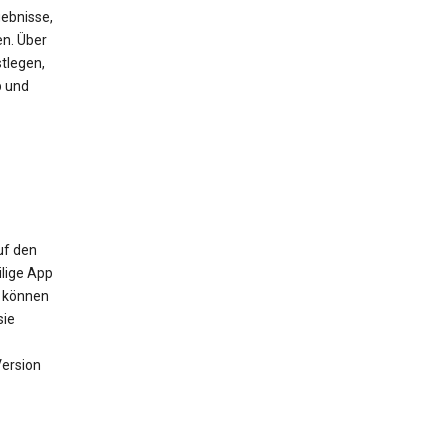
ebnisse,
en. Über
tlegen,
b und
uf den
ilige App
m können
sie
Version