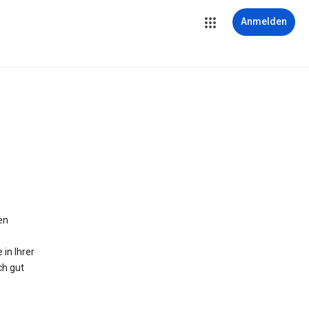
Anmelden
en
in Ihrer
ch gut