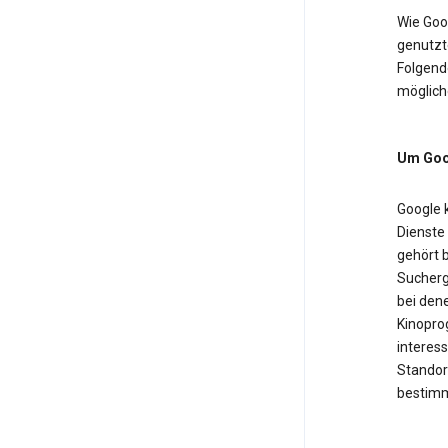
Wie Goo
genutzt
Folgende
möglich
Um Goog
Google 
Dienste
gehört b
Sucherg
bei dene
Kinopro
interess
Standor
bestimm