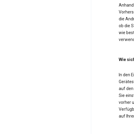
Anhand 
Vorhers
die And
ob die 
wie bes
verwend
Wie sic
In den 
Gerätest
auf den
Sie eins
vorher u
Verfügba
auf Ihre