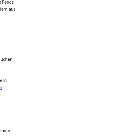
e Feeds
 dem aus
suchen,
e in
n
enste.