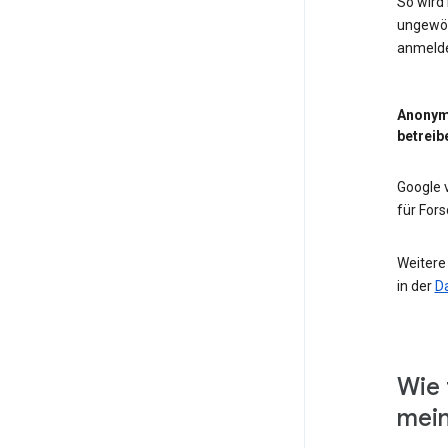
So wird
ungewöh
anmeld
Anonym
betreib
Google
für For
Weitere
in der
D
Wie 
mein