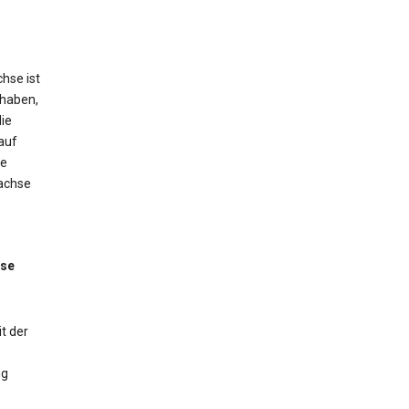
hse ist
 haben,
ie
auf
ne
tachse
sse
t der
ng