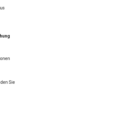
aus
chung
ionen
nden Sie