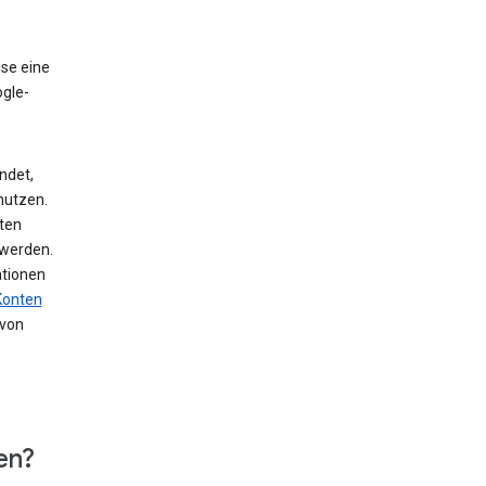
ise eine
ogle-
ndet,
nutzen.
ten
 werden.
ationen
Konten
von
en?