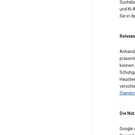
Suchdien
und KI-A
Sie in 
Relevan
Anhand 
präsent
können 
Schuhge
Haustier
verschi
Standor
Die Nut
Google 