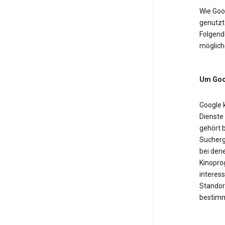
Wie Goo
genutzt
Folgende
möglich
Um Goog
Google 
Dienste
gehört b
Sucherg
bei dene
Kinopro
interess
Standor
bestimm