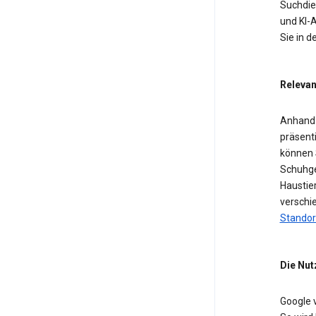
Suchdien
und KI-A
Sie in 
Relevan
Anhand 
präsent
können 
Schuhge
Haustier
verschi
Standor
Die Nut
Google 