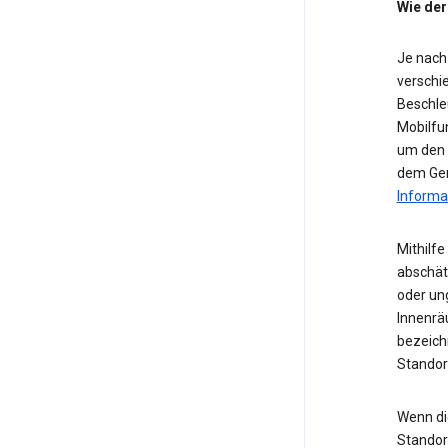
Wie der
Je nach
verschie
Beschle
Mobilfu
um den S
dem Ger
Informa
Mithilf
abschät
oder ung
Innenrä
bezeichn
Standor
Wenn die
Standor