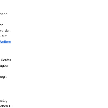
nhand
on
werden,
e auf
Weitere
 Geräts
fügbar
oogle
mäßig
ionen zu