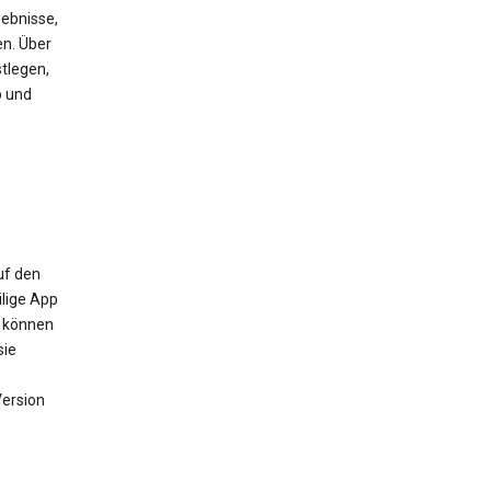
ebnisse,
en. Über
tlegen,
b und
uf den
ilige App
m können
sie
Version