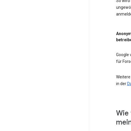
So wird
ungewöh
anmeld
Anonym
betreib
Google
für For
Weitere
in der
D
Wie 
mein