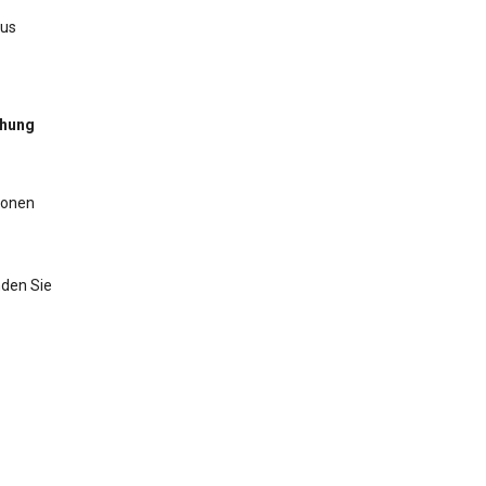
aus
chung
ionen
nden Sie