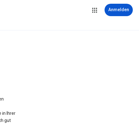
Anmelden
en
in Ihrer
ch gut