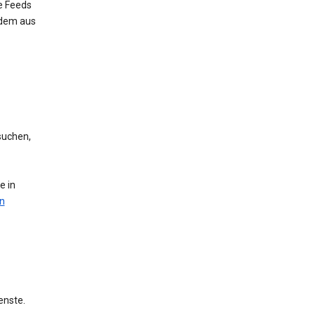
e Feeds
 dem aus
suchen,
e in
n
enste.