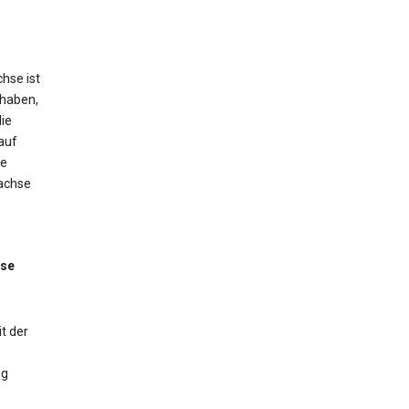
hse ist
 haben,
ie
auf
ne
tachse
sse
t der
ng