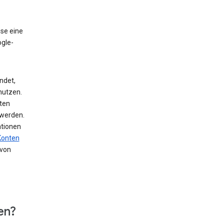
ise eine
ogle-
ndet,
nutzen.
ten
 werden.
ationen
Konten
von
en?