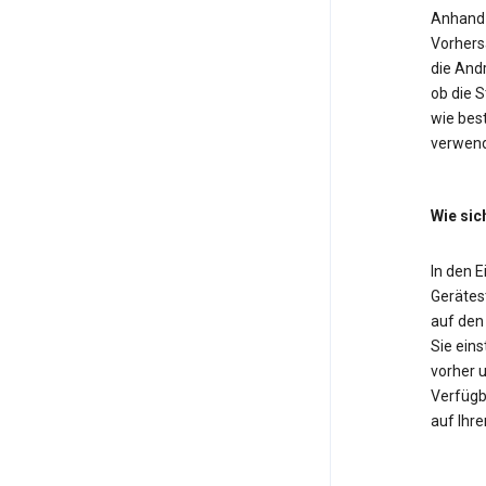
Anhand 
Vorhers
die And
ob die 
wie bes
verwend
Wie sic
In den 
Gerätest
auf den
Sie eins
vorher u
Verfügba
auf Ihre