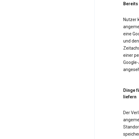
Bereits
Nutzer k
angemel
eine Goo
und den 
Zeitach
einer pe
Google-
angeseh
Dinge f
liefern
Der Verl
angemel
Standor
speiche