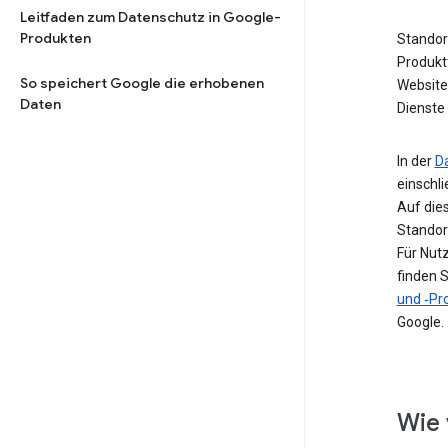
Leitfaden zum Datenschutz in Google-
Produkten
Standor
Produkt
So speichert Google die erhobenen
Website 
Daten
Dienste 
In der
D
einschl
Auf die
Standor
Für Nut
finden S
und ‑Pro
Google.
Wie 