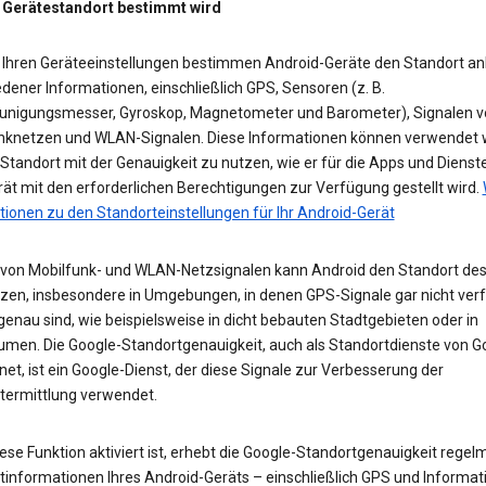
 Gerätestandort bestimmt wird
 Ihren Geräteeinstellungen bestimmen Android-Geräte den Standort a
dener Informationen, einschließlich GPS, Sensoren (z. B.
unigungsmesser, Gyroskop, Magnetometer und Barometer), Signalen v
nknetzen und WLAN-Signalen. Diese Informationen können verwendet 
tandort mit der Genauigkeit zu nutzen, wie er für die Apps und Dienst
ät mit den erforderlichen Berechtigungen zur Verfügung gestellt wird.
tionen zu den Standorteinstellungen für Ihr Android-Gerät
e von Mobilfunk- und WLAN-Netzsignalen kann Android den Standort des
zen, insbesondere in Umgebungen, in denen GPS-Signale gar nicht ver
enau sind, wie beispielsweise in dicht bebauten Stadtgebieten oder in
umen. Die Google-Standortgenauigkeit, auch als Standortdienste von G
et, ist ein Google-Dienst, der diese Signale zur Verbesserung der
termittlung verwendet.
se Funktion aktiviert ist, erhebt die Google-Standortgenauigkeit regel
tinformationen Ihres Android-Geräts – einschließlich GPS und Informat