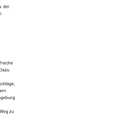
. der
m
freiche
 Dazu
schläge,
 dem
Umgebung
n Weg zu