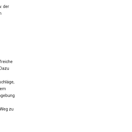
. der
m
freiche
 Dazu
schläge,
 dem
Umgebung
n Weg zu