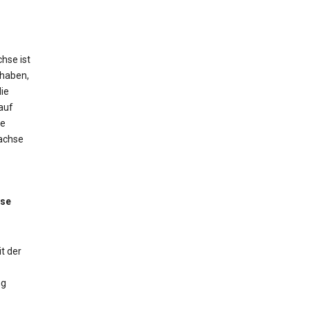
hse ist
 haben,
ie
auf
ne
tachse
sse
t der
ng