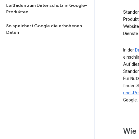
Leitfaden zum Datenschutz in Google-
Produkten
Standor
Produkt
So speichert Google die erhobenen
Website 
Daten
Dienste 
In der
D
einschl
Auf die
Standor
Für Nut
finden S
und ‑Pro
Google.
Wie 