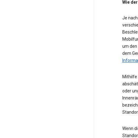
Wie der
Je nach
verschie
Beschle
Mobilfu
um den S
dem Ger
Informa
Mithilf
abschät
oder ung
Innenrä
bezeichn
Standor
Wenn die
Standor