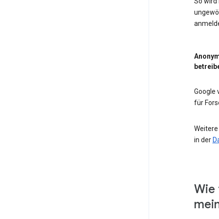
So wird
ungewöh
anmeld
Anonym
betreib
Google
für For
Weitere
in der
D
Wie 
mein