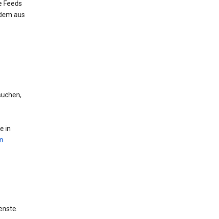
e Feeds
 dem aus
suchen,
e in
n
enste.