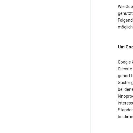
Wie Goo
genutzt
Folgende
möglich
Um Goog
Google 
Dienste
gehört b
Sucherg
bei dene
Kinopro
interess
Standor
bestimm