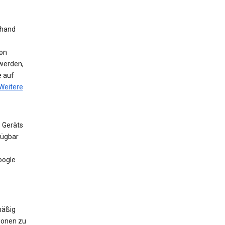
nhand
on
werden,
e auf
Weitere
 Geräts
fügbar
oogle
mäßig
ionen zu