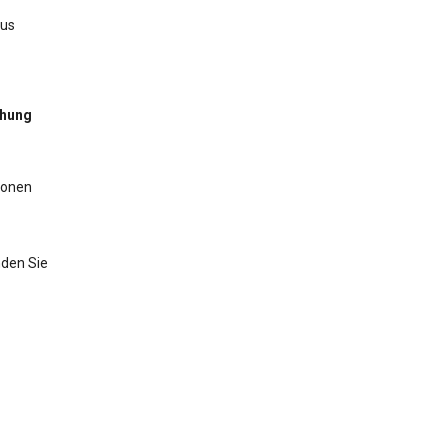
aus
chung
ionen
nden Sie