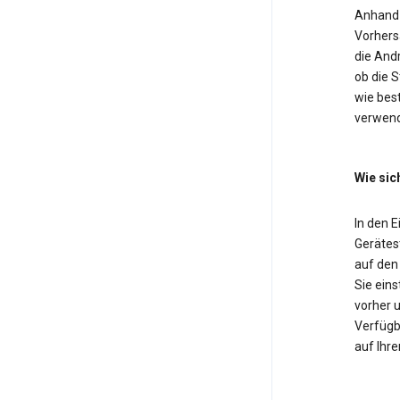
Anhand 
Vorhers
die And
ob die 
wie bes
verwend
Wie sic
In den 
Gerätest
auf den
Sie eins
vorher u
Verfügba
auf Ihre