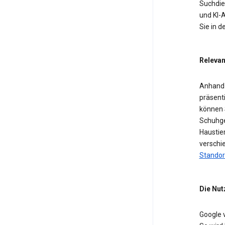
Suchdien
und KI-A
Sie in 
Relevan
Anhand 
präsent
können 
Schuhge
Haustier
verschi
Standor
Die Nut
Google 