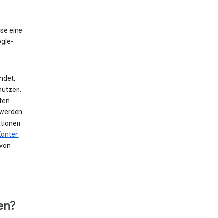
ise eine
ogle-
ndet,
nutzen.
ten
 werden.
ationen
Konten
von
en?