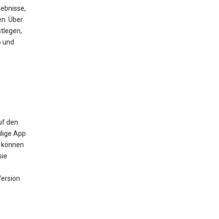
ebnisse,
en. Über
tlegen,
b und
uf den
ilige App
m können
sie
Version