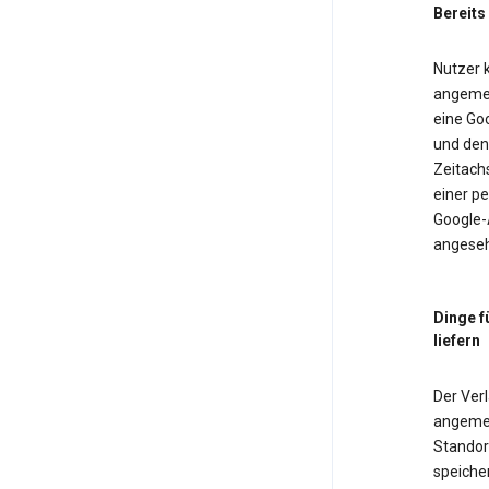
Bereits
Nutzer k
angemel
eine Goo
und den 
Zeitach
einer pe
Google-
angeseh
Dinge f
liefern
Der Verl
angemel
Standor
speiche