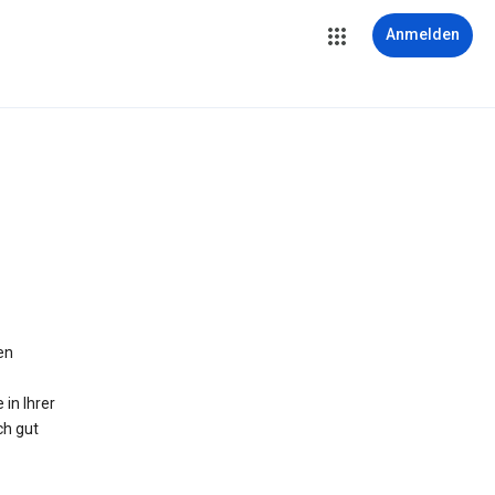
Anmelden
en
in Ihrer
ch gut