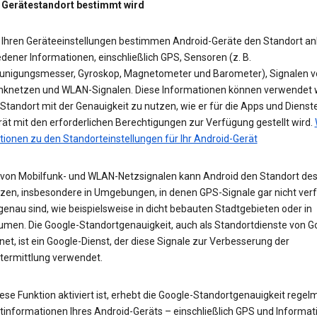
 Gerätestandort bestimmt wird
 Ihren Geräteeinstellungen bestimmen Android-Geräte den Standort a
dener Informationen, einschließlich GPS, Sensoren (z. B.
unigungsmesser, Gyroskop, Magnetometer und Barometer), Signalen v
nknetzen und WLAN-Signalen. Diese Informationen können verwendet 
tandort mit der Genauigkeit zu nutzen, wie er für die Apps und Dienst
ät mit den erforderlichen Berechtigungen zur Verfügung gestellt wird.
tionen zu den Standorteinstellungen für Ihr Android-Gerät
e von Mobilfunk- und WLAN-Netzsignalen kann Android den Standort des
zen, insbesondere in Umgebungen, in denen GPS-Signale gar nicht ver
enau sind, wie beispielsweise in dicht bebauten Stadtgebieten oder in
umen. Die Google-Standortgenauigkeit, auch als Standortdienste von G
et, ist ein Google-Dienst, der diese Signale zur Verbesserung der
termittlung verwendet.
se Funktion aktiviert ist, erhebt die Google-Standortgenauigkeit regel
tinformationen Ihres Android-Geräts – einschließlich GPS und Informat