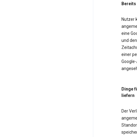
Bereits
Nutzer k
angemel
eine Goo
und den 
Zeitach
einer pe
Google-
angeseh
Dinge f
liefern
Der Verl
angemel
Standor
speiche