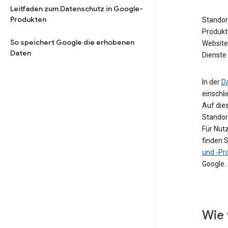
Leitfaden zum Datenschutz in Google-
Produkten
Standor
Produkt
So speichert Google die erhobenen
Website 
Daten
Dienste 
In der
D
einschl
Auf die
Standor
Für Nut
finden S
und ‑Pro
Google.
Wie 