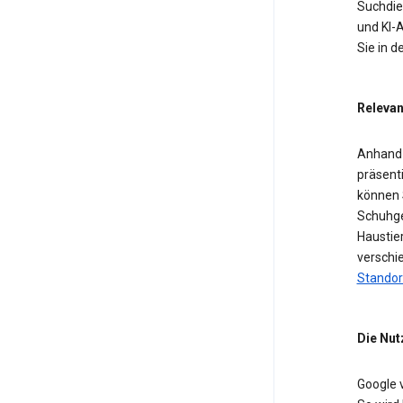
Suchdien
und KI-A
Sie in 
Relevan
Anhand 
präsent
können 
Schuhge
Haustier
verschi
Standor
Die Nut
Google 