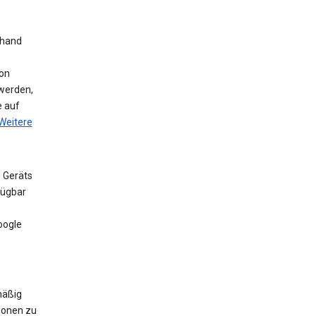
nhand
on
werden,
e auf
Weitere
 Geräts
fügbar
oogle
mäßig
ionen zu