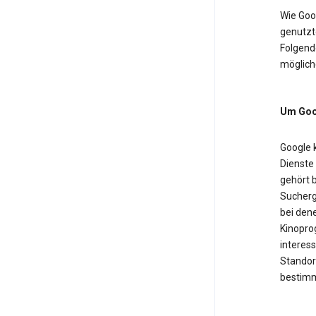
Wie Goo
genutzt
Folgende
möglich
Um Goog
Google 
Dienste
gehört b
Sucherg
bei dene
Kinopro
interess
Standor
bestimm