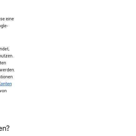
ise eine
ogle-
ndet,
nutzen.
ten
 werden.
ationen
Konten
von
en?