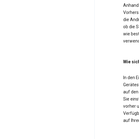
Anhand 
Vorhers
die And
ob die 
wie bes
verwend
Wie sic
In den 
Gerätest
auf den
Sie eins
vorher u
Verfügba
auf Ihre