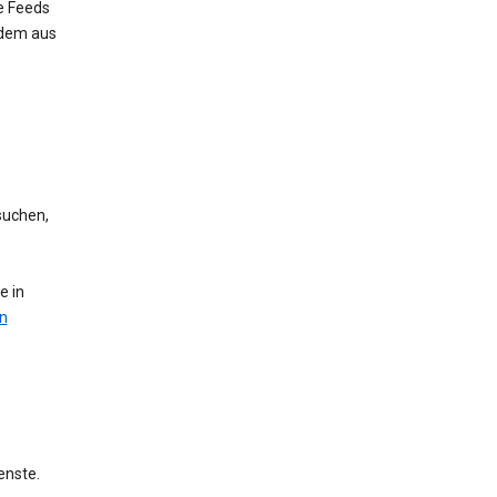
e Feeds
 dem aus
suchen,
e in
n
enste.