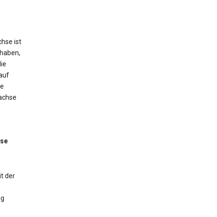
hse ist
 haben,
ie
auf
ne
tachse
sse
t der
ng