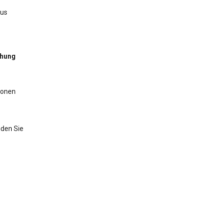
aus
chung
ionen
nden Sie