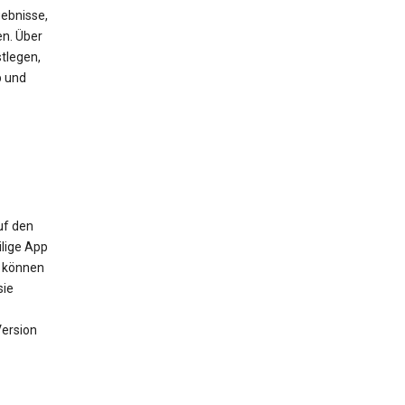
ebnisse,
en. Über
tlegen,
b und
uf den
ilige App
m können
sie
Version