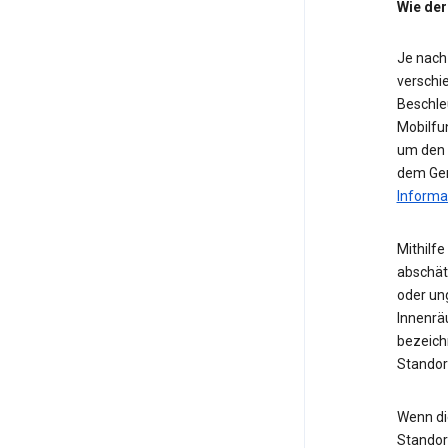
Wie der
Je nach
verschie
Beschle
Mobilfu
um den S
dem Ger
Informa
Mithilf
abschät
oder ung
Innenrä
bezeichn
Standor
Wenn die
Standor