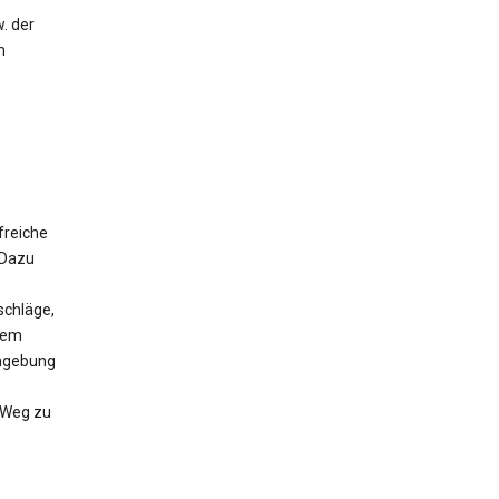
. der
m
freiche
 Dazu
schläge,
 dem
Umgebung
n Weg zu