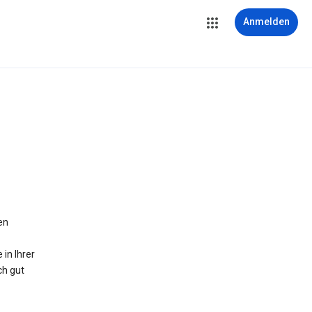
Anmelden
en
in Ihrer
ch gut