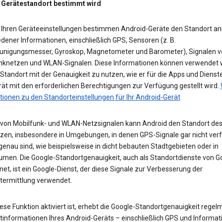
 Gerätestandort bestimmt wird
 Ihren Geräteeinstellungen bestimmen Android-Geräte den Standort a
dener Informationen, einschließlich GPS, Sensoren (z. B.
unigungsmesser, Gyroskop, Magnetometer und Barometer), Signalen v
nknetzen und WLAN-Signalen. Diese Informationen können verwendet 
tandort mit der Genauigkeit zu nutzen, wie er für die Apps und Dienst
ät mit den erforderlichen Berechtigungen zur Verfügung gestellt wird.
tionen zu den Standorteinstellungen für Ihr Android-Gerät
e von Mobilfunk- und WLAN-Netzsignalen kann Android den Standort des
zen, insbesondere in Umgebungen, in denen GPS-Signale gar nicht ver
enau sind, wie beispielsweise in dicht bebauten Stadtgebieten oder in
umen. Die Google-Standortgenauigkeit, auch als Standortdienste von G
et, ist ein Google-Dienst, der diese Signale zur Verbesserung der
termittlung verwendet.
se Funktion aktiviert ist, erhebt die Google-Standortgenauigkeit regel
tinformationen Ihres Android-Geräts – einschließlich GPS und Informat