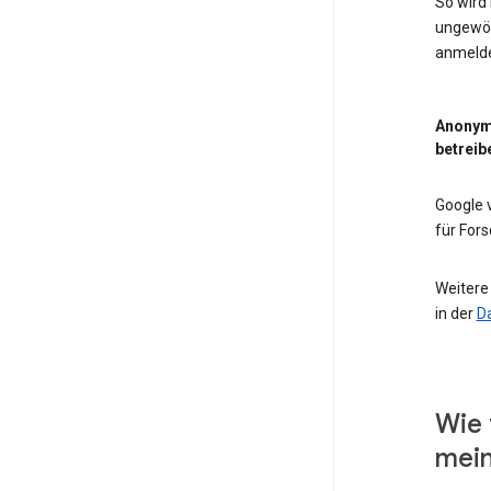
So wird
ungewöh
anmeld
Anonym
betreib
Google
für For
Weitere
in der
D
Wie 
mein