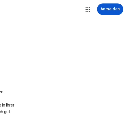
Anmelden
en
in Ihrer
ch gut