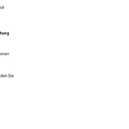
aus
chung
ionen
nden Sie