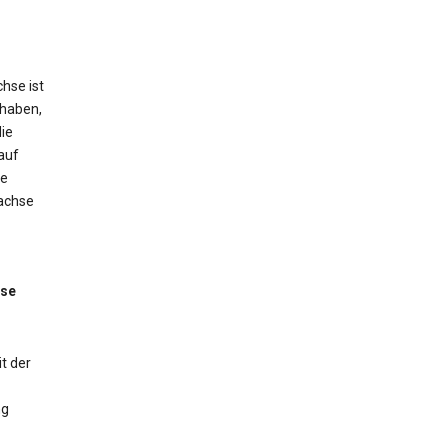
hse ist
 haben,
ie
auf
ne
tachse
sse
t der
ng