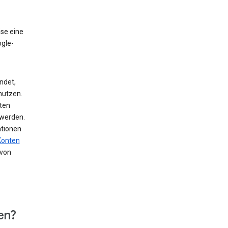
ise eine
ogle-
ndet,
nutzen.
ten
 werden.
ationen
Konten
von
en?