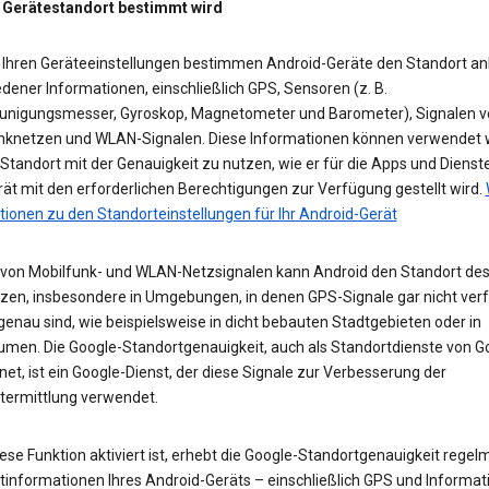
 Gerätestandort bestimmt wird
 Ihren Geräteeinstellungen bestimmen Android-Geräte den Standort a
dener Informationen, einschließlich GPS, Sensoren (z. B.
unigungsmesser, Gyroskop, Magnetometer und Barometer), Signalen v
nknetzen und WLAN-Signalen. Diese Informationen können verwendet 
tandort mit der Genauigkeit zu nutzen, wie er für die Apps und Dienst
ät mit den erforderlichen Berechtigungen zur Verfügung gestellt wird.
tionen zu den Standorteinstellungen für Ihr Android-Gerät
e von Mobilfunk- und WLAN-Netzsignalen kann Android den Standort des
zen, insbesondere in Umgebungen, in denen GPS-Signale gar nicht ver
enau sind, wie beispielsweise in dicht bebauten Stadtgebieten oder in
umen. Die Google-Standortgenauigkeit, auch als Standortdienste von G
et, ist ein Google-Dienst, der diese Signale zur Verbesserung der
termittlung verwendet.
se Funktion aktiviert ist, erhebt die Google-Standortgenauigkeit regel
tinformationen Ihres Android-Geräts – einschließlich GPS und Informat