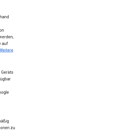
nhand
on
werden,
e auf
Weitere
 Geräts
fügbar
oogle
mäßig
ionen zu