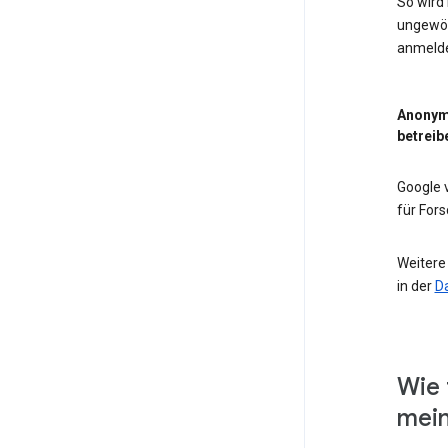
So wird
ungewöh
anmeld
Anonym
betreib
Google
für For
Weitere
in der
D
Wie 
mein