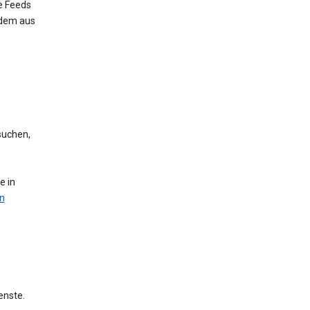
e Feeds
 dem aus
suchen,
e in
n
enste.