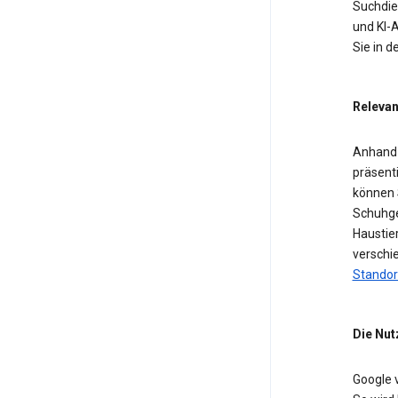
Suchdien
und KI-A
Sie in 
Relevan
Anhand 
präsent
können 
Schuhge
Haustier
verschi
Standor
Die Nut
Google 