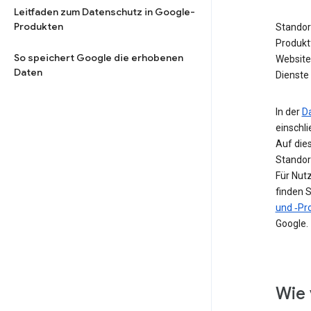
Leitfaden zum Datenschutz in Google-
Produkten
Standor
Produkt
So speichert Google die erhobenen
Website 
Daten
Dienste 
In der
D
einschl
Auf die
Standor
Für Nut
finden S
und ‑Pro
Google.
Wie 