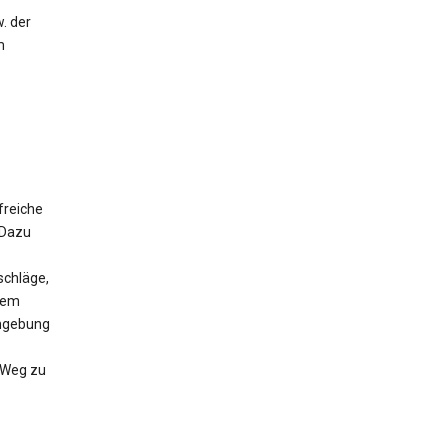
. der
m
freiche
 Dazu
schläge,
 dem
Umgebung
n Weg zu