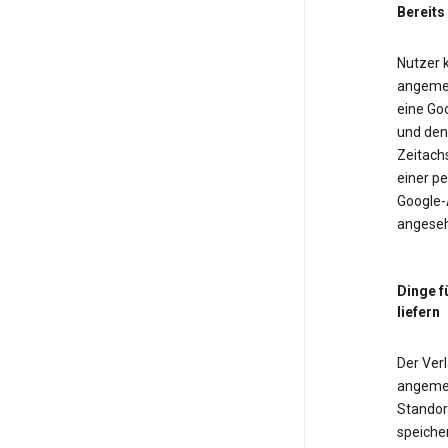
Bereits
Nutzer k
angemel
eine Goo
und den 
Zeitach
einer pe
Google-
angeseh
Dinge f
liefern
Der Verl
angemel
Standor
speiche