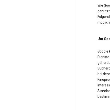
Wie Goo
genutzt
Folgende
möglich
Um Goog
Google 
Dienste
gehört b
Sucherg
bei dene
Kinopro
interess
Standor
bestimm