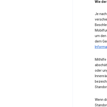
Wie der
Je nach
verschie
Beschle
Mobilfu
um den S
dem Ger
Informa
Mithilf
abschät
oder ung
Innenrä
bezeichn
Standor
Wenn die
Standor