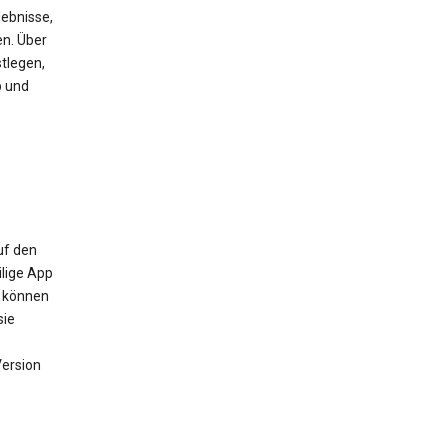
ebnisse,
en. Über
tlegen,
b und
uf den
ilige App
m können
sie
Version