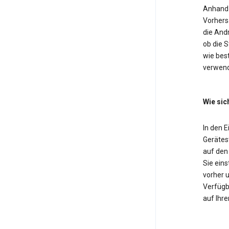
Anhand 
Vorhers
die And
ob die 
wie bes
verwend
Wie sic
In den 
Gerätest
auf den
Sie eins
vorher u
Verfügba
auf Ihre