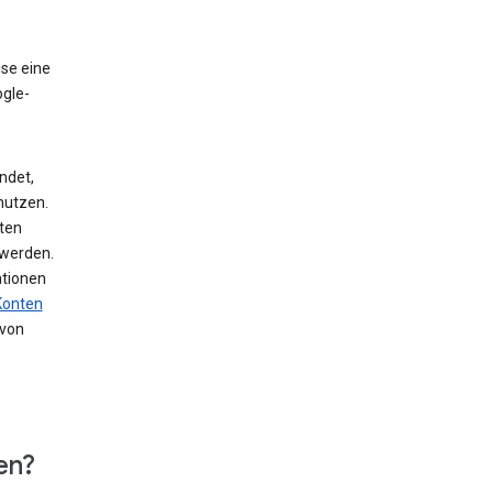
ise eine
ogle-
ndet,
nutzen.
ten
 werden.
ationen
Konten
von
en?