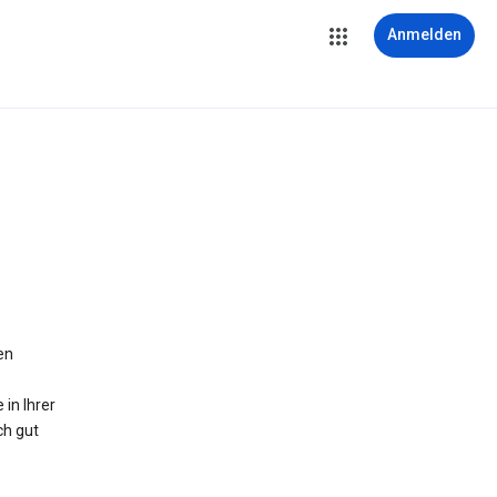
Anmelden
en
in Ihrer
ch gut