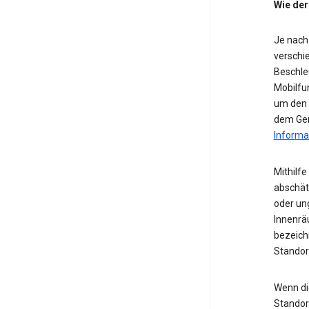
Wie der
Je nach
verschie
Beschle
Mobilfu
um den S
dem Ger
Informa
Mithilf
abschät
oder ung
Innenrä
bezeichn
Standor
Wenn die
Standor