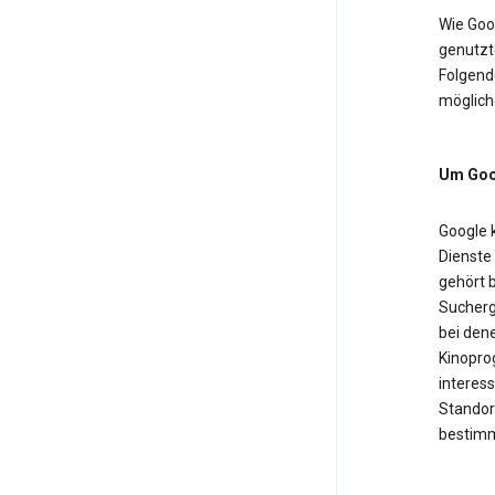
Wie Goo
genutzt
Folgende
möglich
Um Goog
Google 
Dienste
gehört b
Sucherg
bei dene
Kinopro
interess
Standor
bestimm