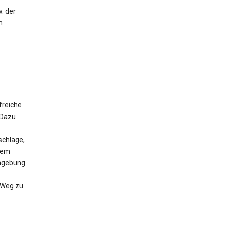
. der
m
freiche
 Dazu
schläge,
 dem
Umgebung
n Weg zu