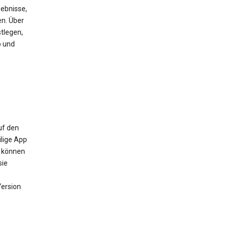
ebnisse,
en. Über
tlegen,
b und
uf den
ilige App
m können
sie
Version