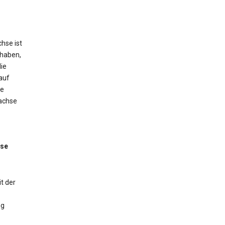
hse ist
 haben,
ie
auf
ne
tachse
sse
t der
ng