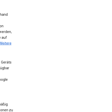
nhand
on
werden,
e auf
Weitere
 Geräts
fügbar
oogle
mäßig
ionen zu