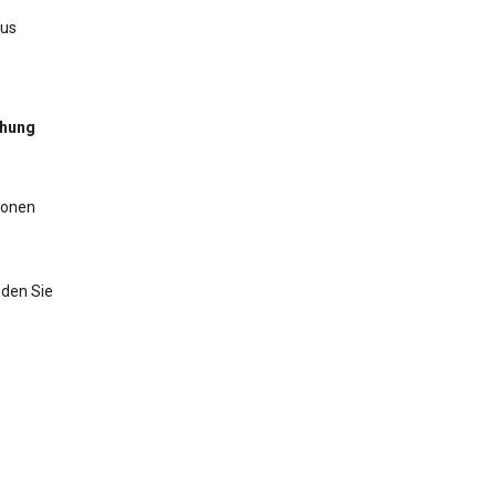
aus
chung
ionen
nden Sie