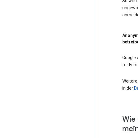
So wird
ungewöh
anmeld
Anonym
betreib
Google
für For
Weitere
in der
D
Wie 
mein