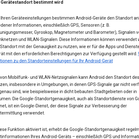
 Gerätestandort bestimmt wird
 Ihren Geräteeinstellungen bestimmen Android-Geräte den Standort a
dener Informationen, einschließlich GPS, Sensoren (z. B.
unigungsmesser, Gyroskop, Magnetometer und Barometer), Signalen v
nknetzen und WLAN-Signalen. Diese Informationen können verwendet 
tandort mit der Genauigkeit zu nutzen, wie er für die Apps und Dienst
ät mit den erforderlichen Berechtigungen zur Verfügung gestellt wird.
tionen zu den Standorteinstellungen für Ihr Android-Gerät
e von Mobilfunk- und WLAN-Netzsignalen kann Android den Standort des
zen, insbesondere in Umgebungen, in denen GPS-Signale gar nicht ver
enau sind, wie beispielsweise in dicht bebauten Stadtgebieten oder in
umen. Die Google-Standortgenauigkeit, auch als Standortdienste von G
et, ist ein Google-Dienst, der diese Signale zur Verbesserung der
termittlung verwendet.
se Funktion aktiviert ist, erhebt die Google-Standortgenauigkeit regel
tinformationen Ihres Android-Geräts – einschließlich GPS und Informat