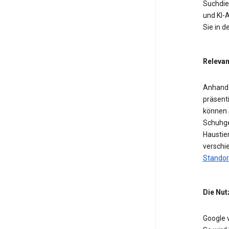
Suchdien
und KI-A
Sie in 
Relevan
Anhand 
präsent
können 
Schuhge
Haustier
verschi
Standor
Die Nut
Google 