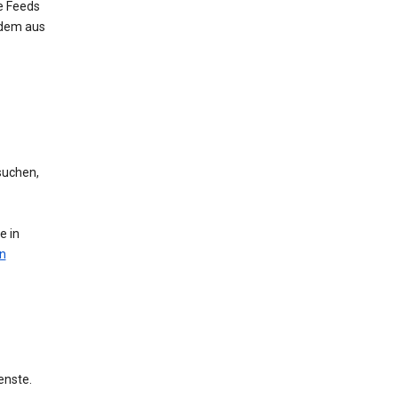
e Feeds
 dem aus
suchen,
e in
n
enste.