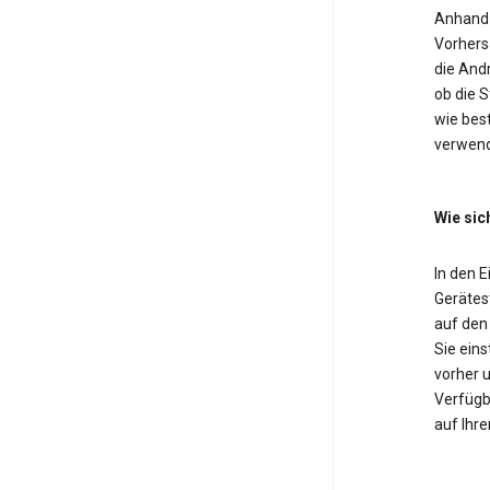
Anhand 
Vorhers
die And
ob die 
wie bes
verwend
Wie sic
In den 
Gerätest
auf den
Sie eins
vorher u
Verfügba
auf Ihre