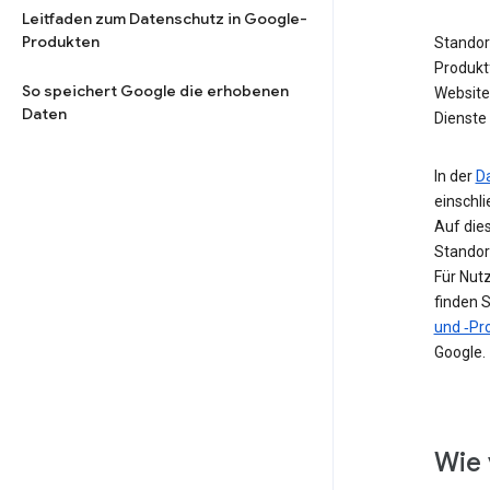
Leitfaden zum Datenschutz in Google-
Produkten
Standor
Produkt
So speichert Google die erhobenen
Website 
Daten
Dienste 
In der
D
einschl
Auf die
Standor
Für Nut
finden S
und ‑Pro
Google.
Wie 