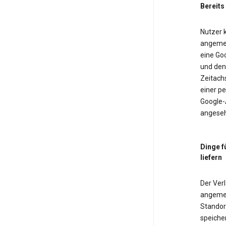
Bereits
Nutzer k
angemel
eine Goo
und den 
Zeitach
einer pe
Google-
angeseh
Dinge f
liefern
Der Verl
angemel
Standor
speiche