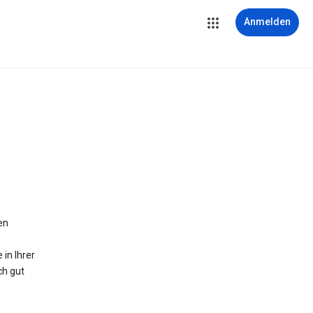
Anmelden
en
in Ihrer
ch gut