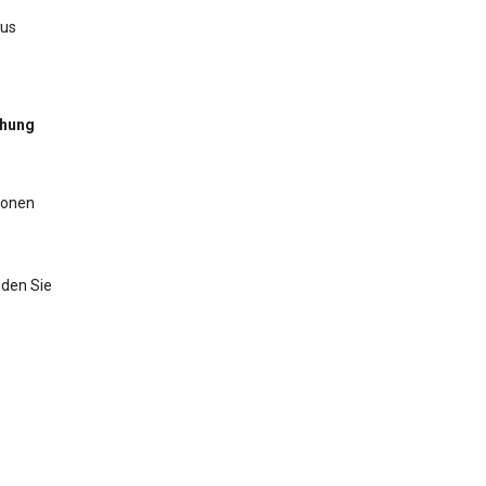
aus
chung
ionen
nden Sie