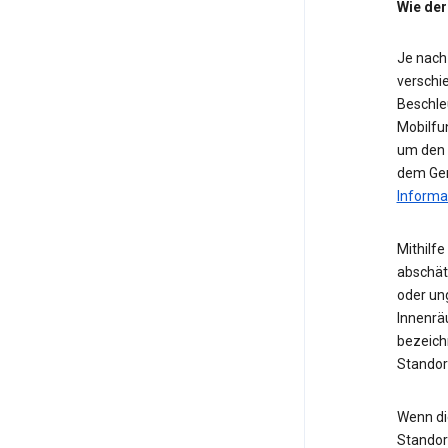
Wie der
Je nach
verschie
Beschle
Mobilfu
um den S
dem Ger
Informa
Mithilf
abschät
oder ung
Innenrä
bezeichn
Standor
Wenn die
Standor