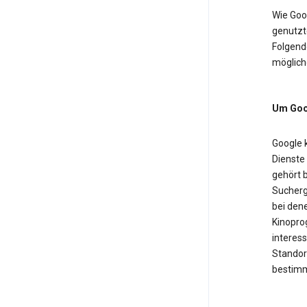
Wie Goo
genutzt
Folgende
möglich
Um Goog
Google 
Dienste
gehört b
Sucherg
bei dene
Kinopro
interess
Standor
bestimm