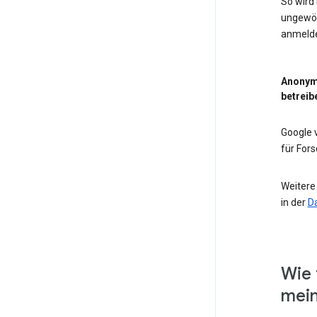
So wird
ungewöh
anmeld
Anonym
betreib
Google
für For
Weitere
in der
D
Wie 
mein