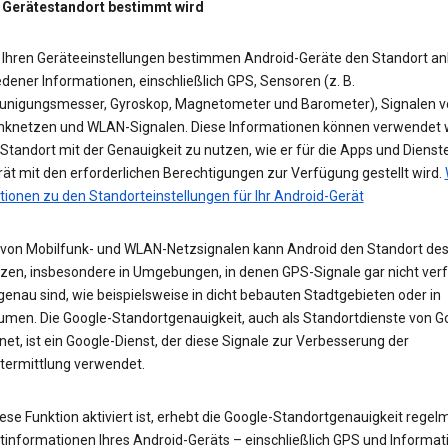
 Gerätestandort bestimmt wird
 Ihren Geräteeinstellungen bestimmen Android-Geräte den Standort a
dener Informationen, einschließlich GPS, Sensoren (z. B.
unigungsmesser, Gyroskop, Magnetometer und Barometer), Signalen v
nknetzen und WLAN-Signalen. Diese Informationen können verwendet 
tandort mit der Genauigkeit zu nutzen, wie er für die Apps und Dienst
ät mit den erforderlichen Berechtigungen zur Verfügung gestellt wird.
tionen zu den Standorteinstellungen für Ihr Android-Gerät
e von Mobilfunk- und WLAN-Netzsignalen kann Android den Standort des
zen, insbesondere in Umgebungen, in denen GPS-Signale gar nicht ver
enau sind, wie beispielsweise in dicht bebauten Stadtgebieten oder in
umen. Die Google-Standortgenauigkeit, auch als Standortdienste von G
et, ist ein Google-Dienst, der diese Signale zur Verbesserung der
termittlung verwendet.
se Funktion aktiviert ist, erhebt die Google-Standortgenauigkeit regel
tinformationen Ihres Android-Geräts – einschließlich GPS und Informat