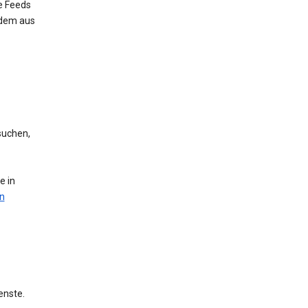
e Feeds
 dem aus
suchen,
e in
n
enste.