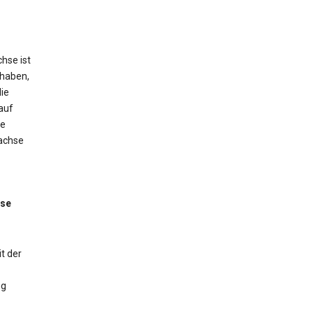
hse ist
 haben,
ie
auf
ne
tachse
sse
t der
ng