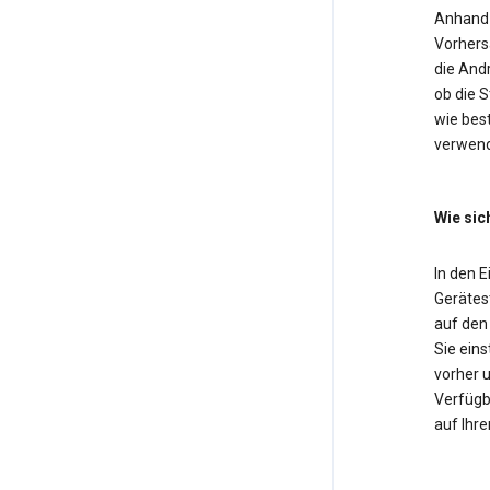
Anhand 
Vorhers
die And
ob die 
wie bes
verwend
Wie sic
In den 
Gerätest
auf den
Sie eins
vorher u
Verfügba
auf Ihre