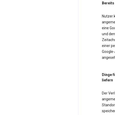
Bereits
Nutzer k
angemel
eine Goo
und den 
Zeitach
einer pe
Google-
angeseh
Dinge f
liefern
Der Verl
angemel
Standor
speiche