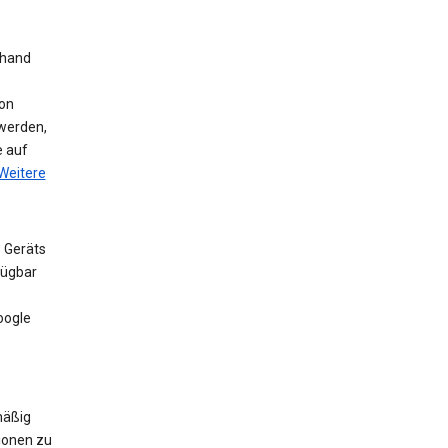
nhand
on
werden,
e auf
Weitere
 Geräts
fügbar
oogle
mäßig
ionen zu