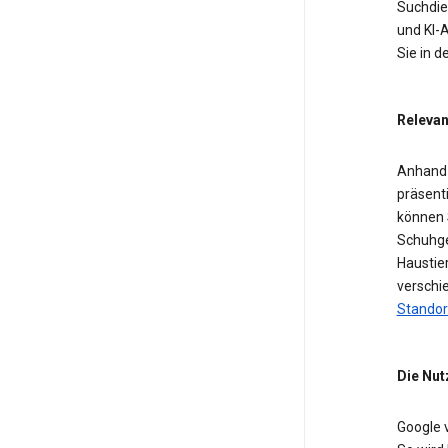
Suchdien
und KI-A
Sie in 
Relevan
Anhand 
präsent
können 
Schuhge
Haustier
verschi
Standor
Die Nut
Google 