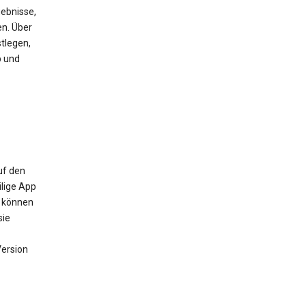
ebnisse,
en. Über
tlegen,
b und
uf den
ilige App
m können
sie
Version