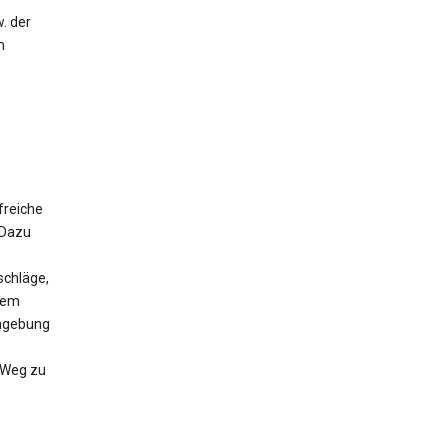
. der
m
freiche
 Dazu
schläge,
 dem
Umgebung
n Weg zu