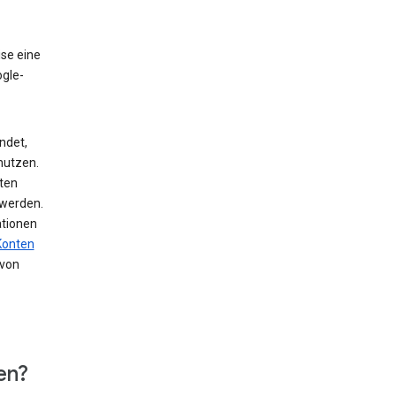
ise eine
ogle-
ndet,
nutzen.
ten
 werden.
ationen
Konten
von
en?