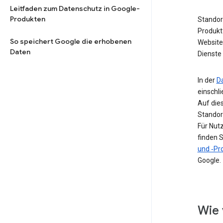
Leitfaden zum Datenschutz in Google-
Produkten
Standor
Produkt
So speichert Google die erhobenen
Website 
Daten
Dienste 
In der
D
einschl
Auf die
Standor
Für Nut
finden S
und ‑Pro
Google.
Wie 