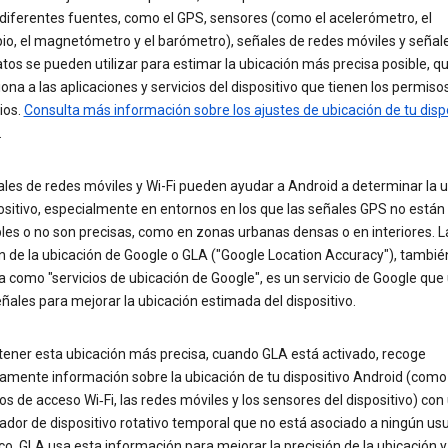
diferentes fuentes, como el GPS, sensores (como el acelerómetro, el
io, el magnetómetro y el barómetro), señales de redes móviles y señale
tos se pueden utilizar para estimar la ubicación más precisa posible, q
ona a las aplicaciones y servicios del dispositivo que tienen los permiso
ios.
Consulta más información sobre los ajustes de ubicación de tu disp
.
les de redes móviles y Wi-Fi pueden ayudar a Android a determinar la 
ositivo, especialmente en entornos en los que las señales GPS no están
les o no son precisas, como en zonas urbanas densas o en interiores. L
n de la ubicación de Google o GLA ("Google Location Accuracy"), tambié
 como "servicios de ubicación de Google", es un servicio de Google que u
ñales para mejorar la ubicación estimada del dispositivo.
tener esta ubicación más precisa, cuando GLA está activado, recoge
amente información sobre la ubicación de tu dispositivo Android (como
os de acceso Wi‐Fi, las redes móviles y los sensores del dispositivo) con
cador de dispositivo rotativo temporal que no está asociado a ningún us
co. GLA usa esta información para mejorar la precisión de la ubicación y