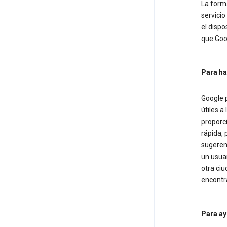
La forma
servicio
el dispo
que Goog
Para ha
Google 
útiles a
proporc
rápida, 
sugerenc
un usuar
otra ciu
encontra
Para ay