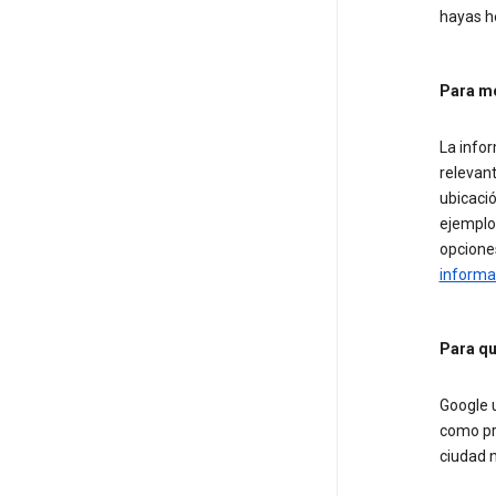
hayas h
Para m
La info
relevan
ubicació
ejemplo
opcione
informa
Para qu
Google u
como pro
ciudad 