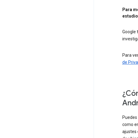
Para mo
estudi
Google 
investi
Para ver
de Priv
¿Cóm
Andr
Puedes 
como enc
ajustes 