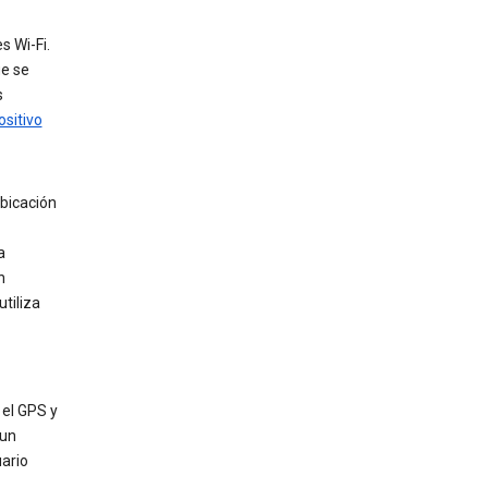
s Wi-Fi.
ue se
s
ositivo
ubicación
a
n
tiliza
 el GPS y
 un
uario