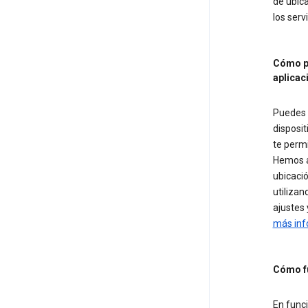
de ubica
los serv
Cómo pu
aplicac
Puedes c
disposit
te permi
Hemos añ
ubicació
utilizan
ajustes 
más inf
Cómo fu
En funci