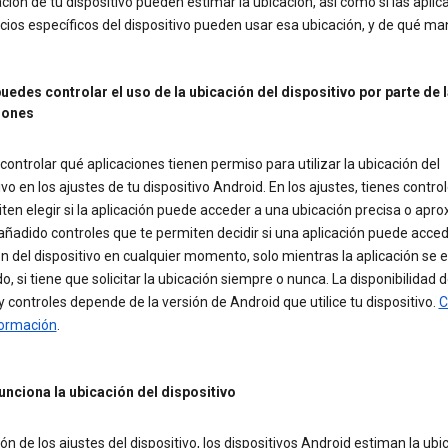
ción de tu dispositivo pueden estimar la ubicación, así como si las aplic
icios específicos del dispositivo pueden usar esa ubicación, y de qué ma
edes controlar el uso de la ubicación del dispositivo por parte de 
iones
ontrolar qué aplicaciones tienen permiso para utilizar la ubicación del
ivo en los ajustes de tu dispositivo Android. En los ajustes, tienes contro
ten elegir si la aplicación puede acceder a una ubicación precisa o apr
adido controles que te permiten decidir si una aplicación puede acced
n del dispositivo en cualquier momento, solo mientras la aplicación se 
do, si tiene que solicitar la ubicación siempre o nunca. La disponibilidad 
y controles depende de la versión de Android que utilice tu dispositivo.
C
ormación
.
nciona la ubicación del dispositivo
ón de los ajustes del dispositivo, los dispositivos Android estiman la ubi