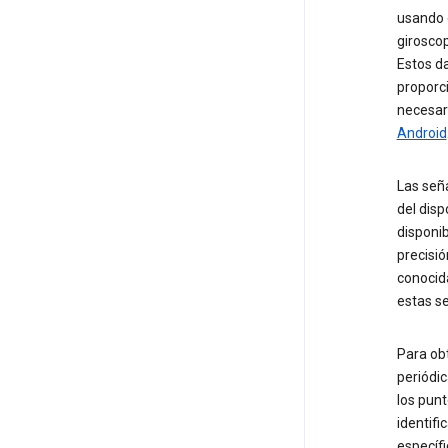
usando 
giroscop
Estos da
proporci
necesar
Android
Las seña
del disp
disponib
precisió
conocida
estas se
Para ob
periódic
los punt
identifi
específi