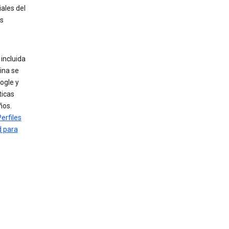
ales del
os
incluida
ina se
ogle y
ticas
ños.
erfiles
d para