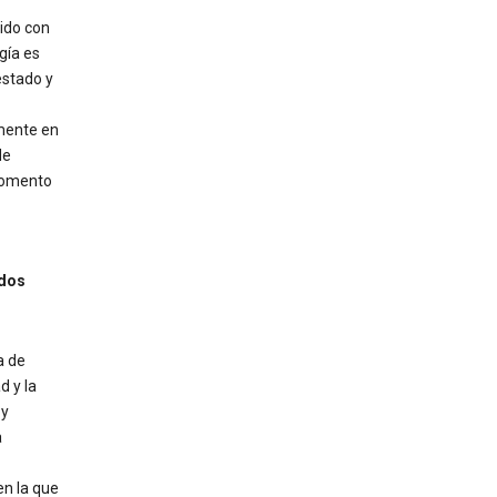
 ido con
gía es
estado y
amente en
de
 momento
ados
a de
d y la
 y
a
en la que