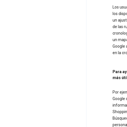
Los usua
los disp
un ajust
de las r
cronolog
un mapa 
Google 
en la cr
Para ay
más úti
Por ejem
Google q
informa
Shopping
Búsqued
persona