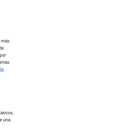
s más
de
 por
intas
la
ásicos,
de una