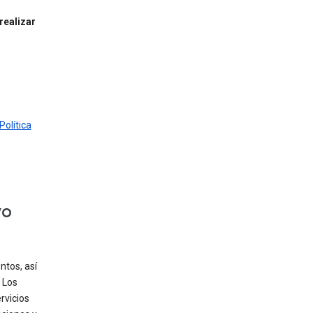
realizar
Política
vo
tos, así
 Los
rvicios