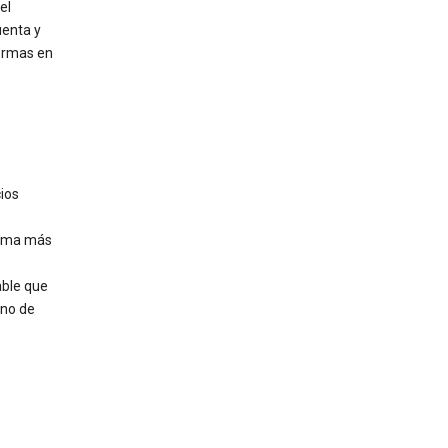
el
uenta y
formas en
ios
orma más
able que
 no de