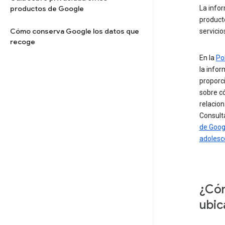
productos de Google
La info
product
Cómo conserva Google los datos que
servicio
recoge
En la
Po
la infor
proporci
sobre có
relacio
Consult
de Goog
adolesc
¿Cóm
ubic