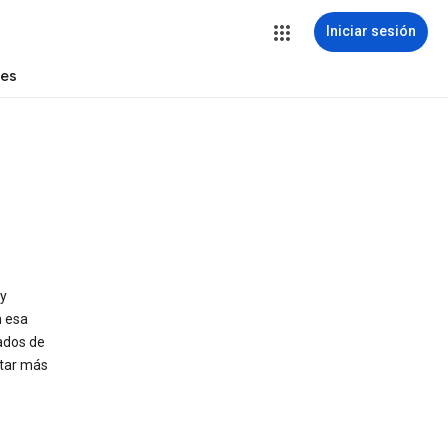
Iniciar sesión
tes
 y
n esa
tados de
star más