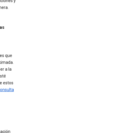
aciones y
nera.
las
les que
oximada.
er a la
esté
de estos
onsulta
cación