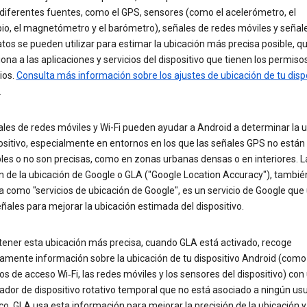
diferentes fuentes, como el GPS, sensores (como el acelerómetro, el
io, el magnetómetro y el barómetro), señales de redes móviles y señale
tos se pueden utilizar para estimar la ubicación más precisa posible, q
ona a las aplicaciones y servicios del dispositivo que tienen los permiso
ios.
Consulta más información sobre los ajustes de ubicación de tu disp
.
les de redes móviles y Wi-Fi pueden ayudar a Android a determinar la 
ositivo, especialmente en entornos en los que las señales GPS no están
les o no son precisas, como en zonas urbanas densas o en interiores. L
n de la ubicación de Google o GLA ("Google Location Accuracy"), tambié
 como "servicios de ubicación de Google", es un servicio de Google que u
ñales para mejorar la ubicación estimada del dispositivo.
tener esta ubicación más precisa, cuando GLA está activado, recoge
amente información sobre la ubicación de tu dispositivo Android (como
os de acceso Wi‐Fi, las redes móviles y los sensores del dispositivo) con
cador de dispositivo rotativo temporal que no está asociado a ningún us
co. GLA usa esta información para mejorar la precisión de la ubicación y