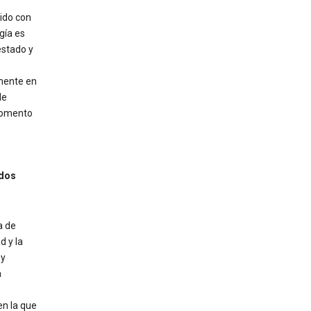
 ido con
gía es
estado y
amente en
de
 momento
ados
a de
d y la
 y
a
en la que