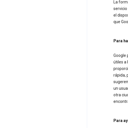
La forma
servicio
el dispo
que Goog
Para ha
Google 
útiles a
proporc
rápida, 
sugerenc
un usuar
otra ciu
encontra
Para ay