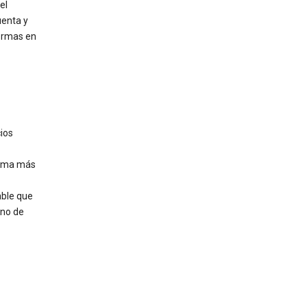
el
uenta y
formas en
ios
orma más
able que
 no de