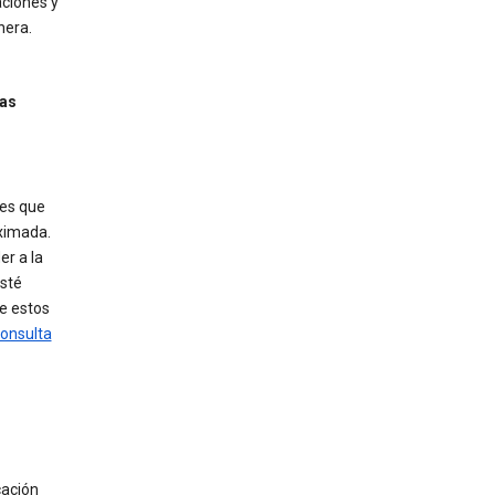
aciones y
nera.
las
les que
oximada.
er a la
esté
de estos
onsulta
cación