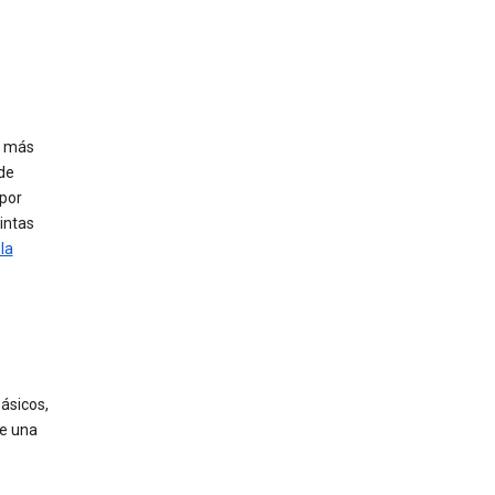
s más
de
 por
intas
la
ásicos,
de una