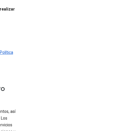
realizar
Política
vo
tos, así
 Los
rvicios