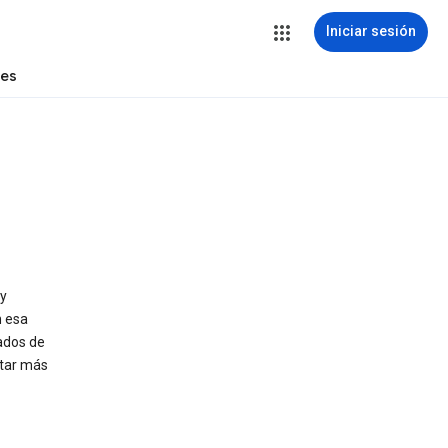
Iniciar sesión
tes
 y
n esa
tados de
star más