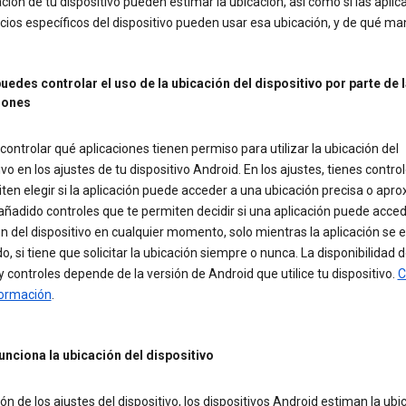
ción de tu dispositivo pueden estimar la ubicación, así como si las aplic
icios específicos del dispositivo pueden usar esa ubicación, y de qué ma
edes controlar el uso de la ubicación del dispositivo por parte de 
iones
ontrolar qué aplicaciones tienen permiso para utilizar la ubicación del
ivo en los ajustes de tu dispositivo Android. En los ajustes, tienes contro
ten elegir si la aplicación puede acceder a una ubicación precisa o apr
adido controles que te permiten decidir si una aplicación puede acced
n del dispositivo en cualquier momento, solo mientras la aplicación se 
do, si tiene que solicitar la ubicación siempre o nunca. La disponibilidad 
y controles depende de la versión de Android que utilice tu dispositivo.
C
ormación
.
nciona la ubicación del dispositivo
ón de los ajustes del dispositivo, los dispositivos Android estiman la ubi