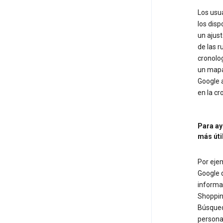
Los usua
los disp
un ajust
de las r
cronolog
un mapa 
Google 
en la cr
Para ay
más úti
Por ejem
Google q
informa
Shopping
Búsqued
persona