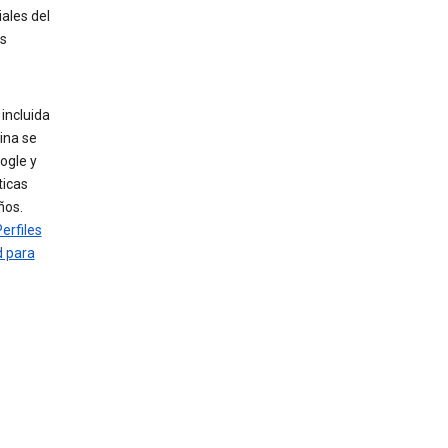
ales del
os
incluida
ina se
ogle y
ticas
ños.
erfiles
d para