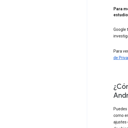
Para mo
estudi
Google 
investi
Para ver
de Priv
¿Cóm
Andr
Puedes 
como enc
ajustes 