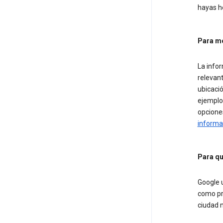
hayas h
Para m
La info
relevan
ubicació
ejemplo
opcione
informa
Para qu
Google u
como pro
ciudad 