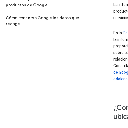
productos de Google
La info
product
Cómo conserva Google los datos que
servicio
recoge
En la
Po
la infor
proporci
sobre có
relacio
Consult
de Goog
adolesc
¿Cóm
ubic