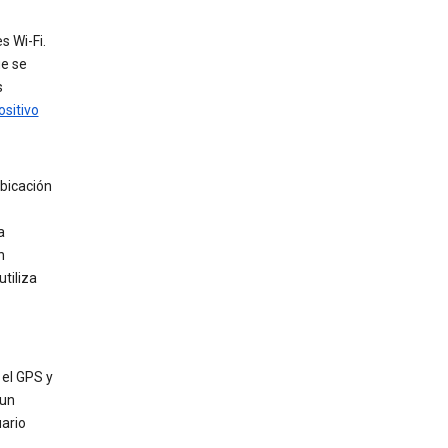
s Wi-Fi.
ue se
s
ositivo
ubicación
a
n
tiliza
 el GPS y
 un
uario