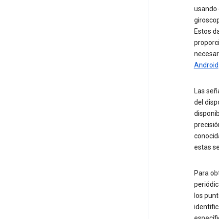
usando 
giroscop
Estos da
proporci
necesar
Android
Las seña
del disp
disponib
precisió
conocida
estas se
Para ob
periódic
los punt
identifi
específi