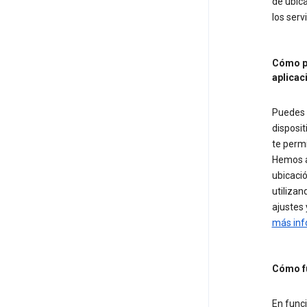
de ubica
los serv
Cómo pu
aplicac
Puedes c
disposit
te permi
Hemos añ
ubicació
utilizan
ajustes 
más inf
Cómo fu
En funci