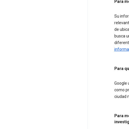
Para mo
Su info
relevan
de ubic
busca u
diferent
informa
Para qu
Google u
como pro
ciudad 
Para mo
investi