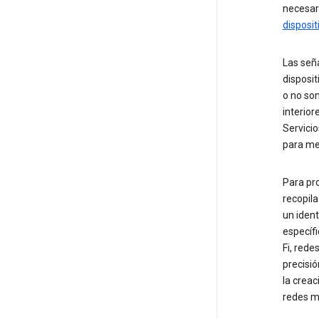
necesar
disposit
Las seña
disposi
o no so
interior
Servicio
para mej
Para pro
recopil
un ident
específi
Fi, rede
precisió
la creac
redes m