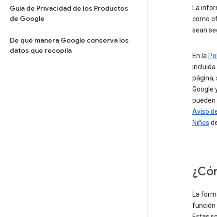
Guía de Privacidad de los Productos
La info
de Google
como ofr
sean se
De qué manera Google conserva los
datos que recopila
En la
Po
incluida
página, 
Google y
pueden 
Aviso de
Niños
de
¿Cóm
La forma
función 
Estas s