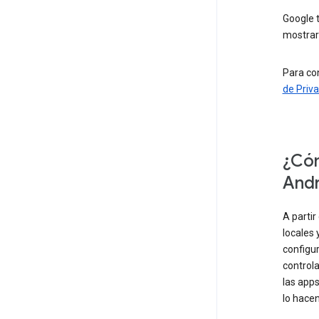
Google 
mostrar
Para con
de Priv
¿Cóm
Andr
A partir
locales 
configur
controla
las apps
lo hacen