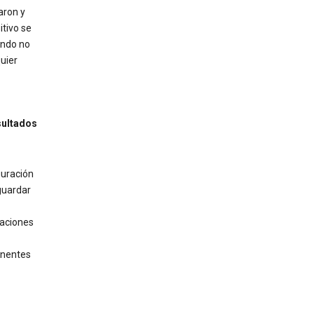
aron y
itivo se
ando no
uier
sultados
guración
guardar
aciones
inentes