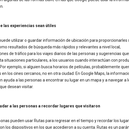
n.
e las experiencias sean útiles
uede utilizar o guardar información de ubicación para proporcionarles 
como resultados de búsqueda más rápidos y relevantes a nivel local,
ones de tráfico para los viajes diarios de las personas y sugerencias que
a situaciones particulares, a los usuarios cuando interactúan con prod
Por ejemplo, si alguien busca horarios de películas, probablemente quer
s en los cines cercanos, no en otra ciudad. En Google Maps, la informaci
n ayuda a las personas a encontrar su lugar en un mapa y a navegar a l
que desean visitar.
udar a las personas a recordar lugares que visitaron
sonas pueden usar Rutas para regresar en el tiempo y recordar los luga
con los dispositivos en los que accedieron a su cuenta. Rutas es un par