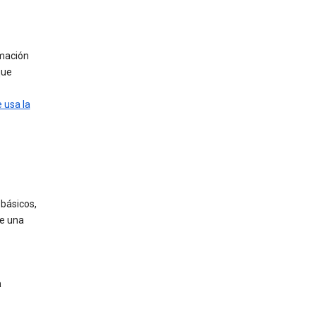
rmación
que
 usa la
 básicos,
de una
a