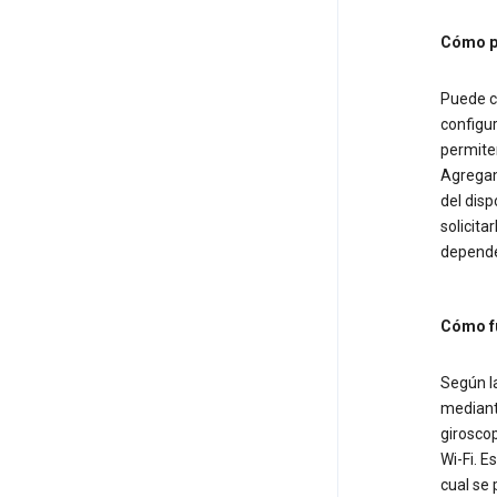
Cómo pu
Puede co
configur
permiten
Agregam
del disp
solicita
depende 
Cómo fu
Según la
mediant
giroscop
Wi-Fi. E
cual se 