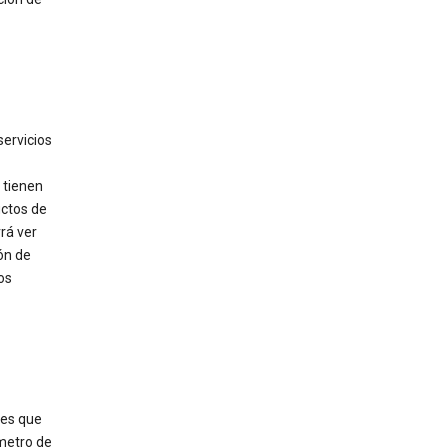
servicios
 tienen
uctos de
rá ver
ón de
os
res que
ámetro de