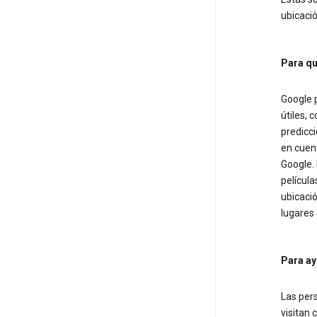
ubicació
Para qu
Google p
útiles, 
predicci
en cuent
Google. 
película
ubicació
lugares 
Para ay
Las per
visitan 