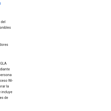
u
 del
onibles
adores
, GLA
ediante
 persona
cceso Wi-
rar la
e incluye
res de