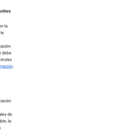
sitivo
en la
 le
cación
si debe
ntroles
rmación
.
icación
ales de
ble, la
s