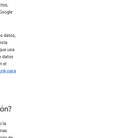
ctos,
 Google
os datos,
esta
 que usa
e datos
n el
Link para
ión?
o la
onas.
ción de