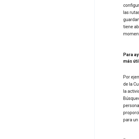
configur
las ruta
guardan
tiene ab
momento
Para ay
más úti
Por ejem
de la C
la activ
Búsqued
persona
proporc
para un