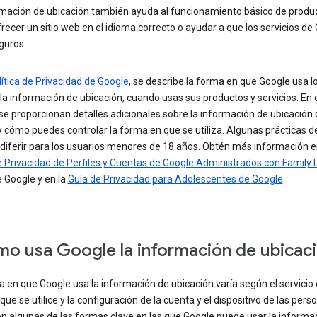
rmación de ubicación también ayuda al funcionamiento básico de produ
ecer un sitio web en el idioma correcto o ayudar a que los servicios de
guros.
lítica de Privacidad de Google
, se describe la forma en que Google usa l
 la información de ubicación, cuando usas sus productos y servicios. En 
se proporcionan detalles adicionales sobre la información de ubicación
 cómo puedes controlar la forma en que se utiliza. Algunas prácticas d
diferir para los usuarios menores de 18 años. Obtén más información e
 Privacidad de Perfiles y Cuentas de Google Administrados con Family 
 Google y en la
Guía de Privacidad para Adolescentes de Google
.
o usa Google la información de ubicac
 en que Google usa la información de ubicación varía según el servicio 
que se utilice y la configuración de la cuenta y el dispositivo de las pers
on algunas de las formas clave en las que Google puede usar la informa