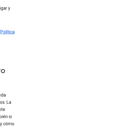
gar y
a
Política
vo
eda
os. La
ite
bién si
, y cómo