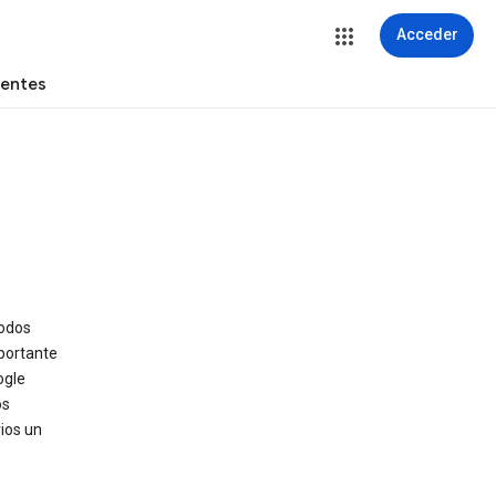
Acceder
uentes
todos
mportante
ogle
os
ios un