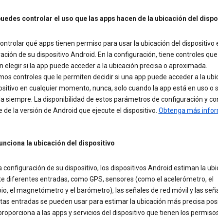
edes controlar el uso que las apps hacen de la ubicación del dispo
ntrolar qué apps tienen permiso para usar la ubicación del dispositivo 
ación de su dispositivo Android. En la configuración, tiene controles que
 elegir si la app puede acceder a la ubicación precisa o aproximada.
os controles que le permiten decidir si una app puede acceder a la ubi
ositivo en cualquier momento, nunca, solo cuando la app está en uso o 
rla siempre. La disponibilidad de estos parámetros de configuración y co
de la versión de Android que ejecute el dispositivo.
Obtenga más info
nciona la ubicación del dispositivo
 configuración de su dispositivo, los dispositivos Android estiman la ub
e diferentes entradas, como GPS, sensores (como el acelerómetro, el
io, el magnetómetro y el barómetro), las señales de red móvil y las señ
stas entradas se pueden usar para estimar la ubicación más precisa posi
proporciona a las apps y servicios del dispositivo que tienen los permiso