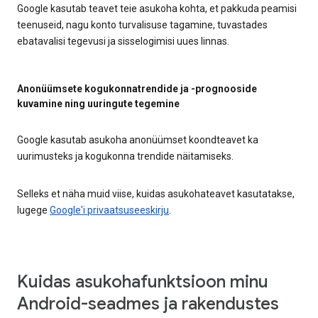
Google kasutab teavet teie asukoha kohta, et pakkuda peamisi
teenuseid, nagu konto turvalisuse tagamine, tuvastades
ebatavalisi tegevusi ja sisselogimisi uues linnas.
Anonüümsete kogukonnatrendide ja -prognooside
kuvamine ning uuringute tegemine
Google kasutab asukoha anonüümset koondteavet ka
uurimusteks ja kogukonna trendide näitamiseks.
Selleks et näha muid viise, kuidas asukohateavet kasutatakse,
lugege
Google'i privaatsuseeskirju
.
Kuidas asukohafunktsioon minu
Android-seadmes ja rakendustes