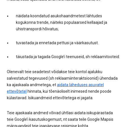
näidata koondatud asukohaandmetest lähtudes
kogukonna trende, näiteks populaarsed kellaajad ja
ühistranspordi hõivatus;
tuvastada ja ennetada pettusi ja väärkasutust.
täiustada ja tagada Google’i teenuseid, sh reklaamitooteid.
Olenevalt teie seadetest võidakse teie kontol ajalukku
salvestatud tegevused (sh reklaamiinteraktsioonid) ühendada
ka ajaskaala andmetega, et
aidata läheduses asuvatel
ettevõtetel
hinnata, kui tõenäoliselt inimesed nende poode
külastavad. Isikuandmeid ettevõtetega ei jagata.
Teie ajaskaala andmed võivad ühtlasi aidata isikupärastada
teie Google’i kasutuskogemust, nt saata teile Google Mapsis
märguandeid teie igapäevase reisimise kohta.