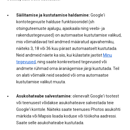
Säilitamise ja kustutamise haldamine:
Google'i
kontotegevuste halduse funktsioonidel (sh
otsinguteenuste ajalugu, ajaskaala ning veebi- ja
rakendustegevused) on automaatse kustutamise valikud,
mis võimaldavad teil andmed määratud ajavahemiku,
näiteks 3, 18 või 36 kuu pärast automaatselt kustutada.
Neid andmeid näete ka siis, kui külastate jaotist
Minu
tegevused
, ning saate konkreetsed tegevused või
andmete rühmad oma äranägemise järgi kustutada. Teil
on alati võimalik neid seadeid või oma automaatse
kustutamise valikut muuta.
Asukohateabe salvestamine:
olenevalt Google'i tootest
või teenusest võidakse asukohateave salvestada teie
Google'i kontole. Näiteks saate teenuses Photos asukohti
märkida või Mapsis lisada koduse või töökoha aadressi.
Saate selle asukohateabe kustutada.