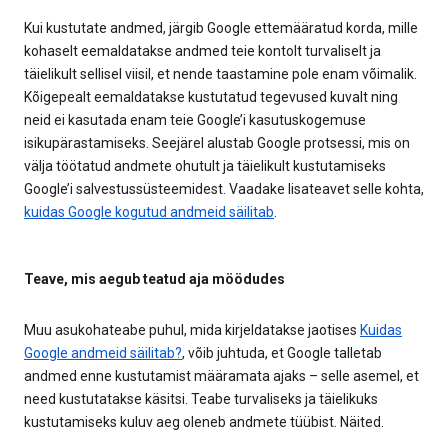
Kui kustutate andmed, järgib Google ettemääratud korda, mille
kohaselt eemaldatakse andmed teie kontolt turvaliselt ja
täielikult sellisel viisil, et nende taastamine pole enam võimalik.
Kõigepealt eemaldatakse kustutatud tegevused kuvalt ning
neid ei kasutada enam teie Google’i kasutuskogemuse
isikupärastamiseks. Seejärel alustab Google protsessi, mis on
välja töötatud andmete ohutult ja täielikult kustutamiseks
Google’i salvestussüsteemidest. Vaadake lisateavet selle kohta,
kuidas Google kogutud andmeid säilitab
.
Teave, mis aegub teatud aja möödudes
Muu asukohateabe puhul, mida kirjeldatakse jaotises
Kuidas
Google andmeid säilitab?
, võib juhtuda, et Google talletab
andmed enne kustutamist määramata ajaks – selle asemel, et
need kustutatakse käsitsi. Teabe turvaliseks ja täielikuks
kustutamiseks kuluv aeg oleneb andmete tüübist. Näited.