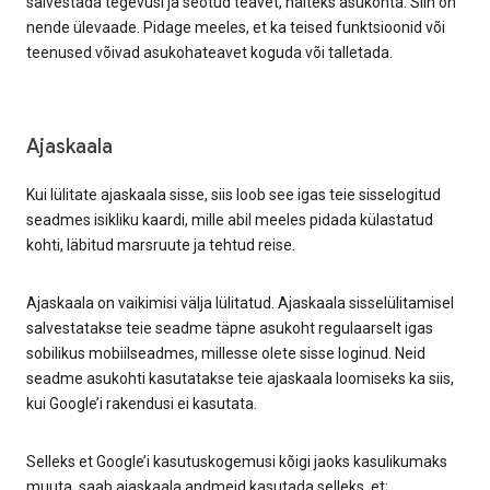
salvestada tegevusi ja seotud teavet, näiteks asukohta. Siin on
nende ülevaade. Pidage meeles, et ka teised funktsioonid või
teenused võivad asukohateavet koguda või talletada.
Ajaskaala
Kui lülitate ajaskaala sisse, siis loob see igas teie sisselogitud
seadmes isikliku kaardi, mille abil meeles pidada külastatud
kohti, läbitud marsruute ja tehtud reise.
Ajaskaala on vaikimisi välja lülitatud. Ajaskaala sisselülitamisel
salvestatakse teie seadme täpne asukoht regulaarselt igas
sobilikus mobiilseadmes, millesse olete sisse loginud. Neid
seadme asukohti kasutatakse teie ajaskaala loomiseks ka siis,
kui Google’i rakendusi ei kasutata.
Selleks et Google’i kasutuskogemusi kõigi jaoks kasulikumaks
muuta, saab ajaskaala andmeid kasutada selleks, et: