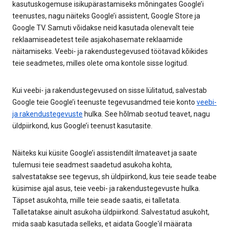
kasutuskogemuse isikupärastamiseks mõningates Google’i
teenustes, nagu näiteks Google’i assistent, Google Store ja
Google TV. Samuti võidakse neid kasutada olenevalt teie
reklaamiseadetest teile asjakohasemate reklaamide
näitamiseks. Veebi- ja rakendustegevused töötavad kõikides
teie seadmetes, milles olete oma kontole sisse logitud.
Kui veebi- ja rakendustegevused on sisse lülitatud, salvestab
Google teie Google’i teenuste tegevusandmed teie konto
veebi-
ja rakendustegevuste
hulka. See hõlmab seotud teavet, nagu
üldpiirkond, kus Google’i teenust kasutasite.
Näiteks kui küsite Google’i assistendilt ilmateavet ja saate
tulemusi teie seadmest saadetud asukoha kohta,
salvestatakse see tegevus, sh üldpiirkond, kus teie seade teabe
küsimise ajal asus, teie veebi- ja rakendustegevuste hulka.
Täpset asukohta, mille teie seade saatis, ei talletata.
Talletatakse ainult asukoha üldpiirkond. Salvestatud asukoht,
mida saab kasutada selleks, et aidata Google'il määrata