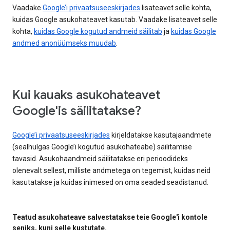
Vaadake
Google’i privaatsuseeskirjades
lisateavet selle kohta,
kuidas Google asukohateavet kasutab. Vaadake lisateavet selle
kohta,
kuidas Google kogutud andmeid säilitab
ja
kuidas Google
andmed anonüümseks muudab
.
Kui kauaks asukohateavet
Google'is säilitatakse?
Google’i privaatsuseeskirjades
kirjeldatakse kasutajaandmete
(sealhulgas Google’i kogutud asukohateabe) säilitamise
tavasid. Asukohaandmeid säilitatakse eri perioodideks
olenevalt sellest, milliste andmetega on tegemist, kuidas neid
kasutatakse ja kuidas inimesed on oma seaded seadistanud.
Teatud asukohateave salvestatakse teie Google'i kontole
seniks, kuni selle kustutate.