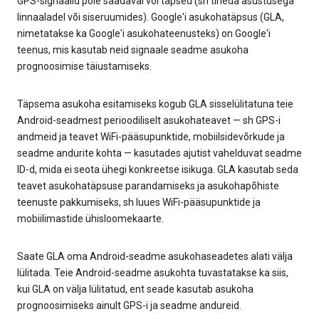
GPS-signaalid pole saadaval või täpsed (sh tiheda asustusega
linnaaladel või siseruumides). Google'i asukohatäpsus (GLA,
nimetatakse ka Google'i asukohateenusteks) on Google'i
teenus, mis kasutab neid signaale seadme asukoha
prognoosimise täiustamiseks.
Täpsema asukoha esitamiseks kogub GLA sisselülitatuna teie
Android-seadmest perioodiliselt asukohateavet — sh GPS-i
andmeid ja teavet WiFi-pääsupunktide, mobiilsidevõrkude ja
seadme andurite kohta — kasutades ajutist vahelduvat seadme
ID-d, mida ei seota ühegi konkreetse isikuga. GLA kasutab seda
teavet asukohatäpsuse parandamiseks ja asukohapõhiste
teenuste pakkumiseks, sh luues WiFi-pääsupunktide ja
mobiilimastide ühisloomekaarte.
Saate GLA oma Android-seadme asukohaseadetes alati välja
lülitada. Teie Android-seadme asukohta tuvastatakse ka siis,
kui GLA on välja lülitatud, ent seade kasutab asukoha
prognoosimiseks ainult GPS-i ja seadme andureid.