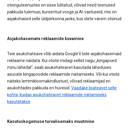
otsinguteenustes on sisse lülitatud, võivad need teenused
pakkuda tulemusi, kureeritud vooge ja AI-vastuseid, mis on
asjakohased selle üldpiirkonna jaoks, kus olete varem otsinud.
Asjakohasemate reklaamide kuvamine
Teie asukohateave võib aidata Google'il teile asjakohasemaid
reklaame näidata. Kui otsite midagi sellist nagu „kingapoed
minu lähedal“, saab asukohateavet kasutada läheduses
asuvate kingapoodide reklaamide näitamiseks. Või kui otsite
näiteks lemmikloomakindlustust, võivad reklaamijad eri
asukohtades pakkuda eri hüvesid.
Vaadake lisateavet selle
kohta, kuidas asukohateavet reklaamide näitamiseks
kasutatakse
.
Kasutuskogemuse turvalisemaks muutmine