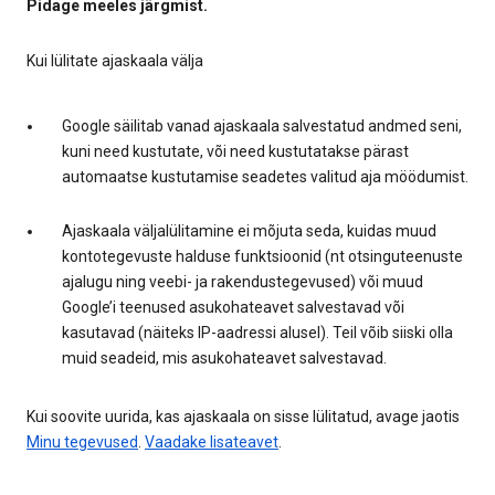
Pidage meeles järgmist.
Kui lülitate ajaskaala välja
Google säilitab vanad ajaskaala salvestatud andmed seni,
kuni need kustutate, või need kustutatakse pärast
automaatse kustutamise seadetes valitud aja möödumist.
Ajaskaala väljalülitamine ei mõjuta seda, kuidas muud
kontotegevuste halduse funktsioonid (nt otsinguteenuste
ajalugu ning veebi- ja rakendustegevused) või muud
Google’i teenused asukohateavet salvestavad või
kasutavad (näiteks IP-aadressi alusel). Teil võib siiski olla
muid seadeid, mis asukohateavet salvestavad.
Kui soovite uurida, kas ajaskaala on sisse lülitatud, avage jaotis
Minu tegevused
.
Vaadake lisateavet
.