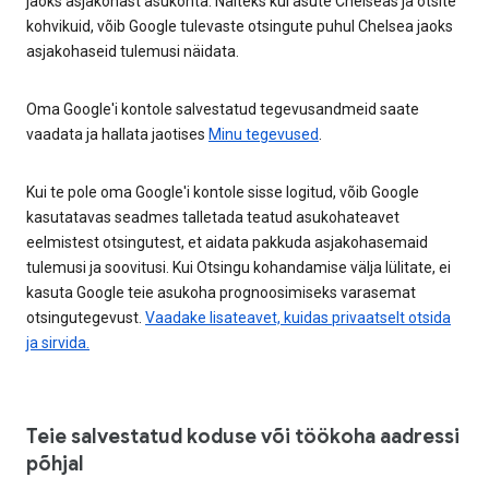
jaoks asjakohast asukohta. Näiteks kui asute Chelseas ja otsite
kohvikuid, võib Google tulevaste otsingute puhul Chelsea jaoks
asjakohaseid tulemusi näidata.
Oma Google'i kontole salvestatud tegevusandmeid saate
vaadata ja hallata jaotises
Minu tegevused
.
Kui te pole oma Google'i kontole sisse logitud, võib Google
kasutatavas seadmes talletada teatud asukohateavet
eelmistest otsingutest, et aidata pakkuda asjakohasemaid
tulemusi ja soovitusi. Kui Otsingu kohandamise välja lülitate, ei
kasuta Google teie asukoha prognoosimiseks varasemat
otsingutegevust.
Vaadake lisateavet, kuidas privaatselt otsida
ja sirvida.
Teie salvestatud koduse või töökoha aadressi
põhjal