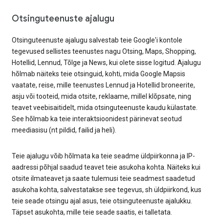
Otsinguteenuste ajalugu
Otsinguteenuste ajalugu salvestab teie Google'i kontole
tegevused sellistes teenustes nagu Otsing, Maps, Shopping,
Hotellid, Lennud, Tõlge ja News, kui olete sisse logitud. Ajalugu
hõlmab näiteks teie otsinguid, kohti, mida Google Mapsis
vaatate, reise, mille teenustes Lennud ja Hotellid broneerite,
asju või tooteid, mida otsite, reklaame, millel klõpsate, ning
teavet veebisaitidelt, mida otsinguteenuste kaudu külastate.
See hõlmab ka teie interaktsioonidest pärinevat seotud
meediasisu (nt pildid, failid ja heli).
Teie ajalugu võib hõlmata ka teie seadme üldpiirkonna ja IP-
aadressi põhjal saadud teavet teie asukoha kohta. Näiteks kui
otsite ilmateavet ja saate tulemusi teie seadmest saadetud
asukoha kohta, salvestatakse see tegevus, sh üldpiirkond, kus
teie seade otsingu ajal asus, teie otsinguteenuste ajalukku.
Täpset asukohta, mille teie seade saatis, ei talletata.