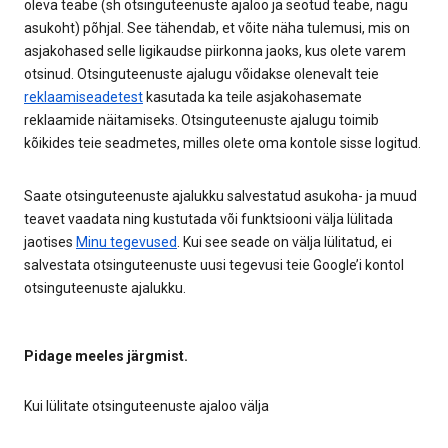
oleva teabe (sh otsinguteenuste ajaloo ja seotud teabe, nagu
asukoht) põhjal. See tähendab, et võite näha tulemusi, mis on
asjakohased selle ligikaudse piirkonna jaoks, kus olete varem
otsinud. Otsinguteenuste ajalugu võidakse olenevalt teie
reklaamiseadetest
kasutada ka teile asjakohasemate
reklaamide näitamiseks. Otsinguteenuste ajalugu toimib
kõikides teie seadmetes, milles olete oma kontole sisse logitud.
Saate otsinguteenuste ajalukku salvestatud asukoha- ja muud
teavet vaadata ning kustutada või funktsiooni välja lülitada
jaotises
Minu tegevused
. Kui see seade on välja lülitatud, ei
salvestata otsinguteenuste uusi tegevusi teie Google’i kontol
otsinguteenuste ajalukku.
Pidage meeles järgmist.
Kui lülitate otsinguteenuste ajaloo välja