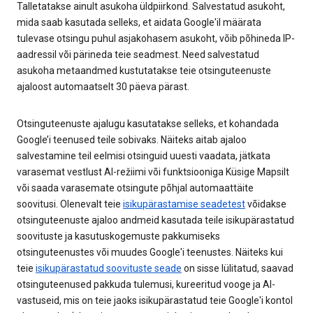
Talletatakse ainult asukoha üldpiirkond. Salvestatud asukoht,
mida saab kasutada selleks, et aidata Google'il määrata
tulevase otsingu puhul asjakohasem asukoht, võib põhineda IP-
aadressil või pärineda teie seadmest. Need salvestatud
asukoha metaandmed kustutatakse teie otsinguteenuste
ajaloost automaatselt 30 päeva pärast.
Otsinguteenuste ajalugu kasutatakse selleks, et kohandada
Google’i teenused teile sobivaks. Näiteks aitab ajaloo
salvestamine teil eelmisi otsinguid uuesti vaadata, jätkata
varasemat vestlust AI-režiimi või funktsiooniga Küsige Mapsilt
või saada varasemate otsingute põhjal automaattäite
soovitusi. Olenevalt teie
isikupärastamise seadetest
võidakse
otsinguteenuste ajaloo andmeid kasutada teile isikupärastatud
soovituste ja kasutuskogemuste pakkumiseks
otsinguteenustes või muudes Google'i teenustes. Näiteks kui
teie
isikupärastatud soovituste seade
on sisse lülitatud, saavad
otsinguteenused pakkuda tulemusi, kureeritud vooge ja AI-
vastuseid, mis on teie jaoks isikupärastatud teie Google'i kontol