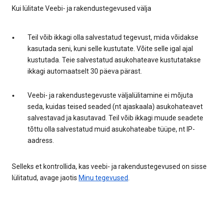
Kui lülitate Veebi- ja rakendustegevused välja
Teil võib ikkagi olla salvestatud tegevust, mida võidakse
kasutada seni, kuni selle kustutate. Võite selle igal ajal
kustutada. Teie salvestatud asukohateave kustutatakse
ikkagi automaatselt 30 päeva pärast.
Veebi- ja rakendustegevuste väljalülitamine ei mõjuta
seda, kuidas teised seaded (nt ajaskaala) asukohateavet
salvestavad ja kasutavad. Teil võib ikkagi muude seadete
tõttu olla salvestatud muid asukohateabe tüüpe, nt IP-
aadress.
Selleks et kontrollida, kas veebi- ja rakendustegevused on sisse
lülitatud, avage jaotis
Minu tegevused
.