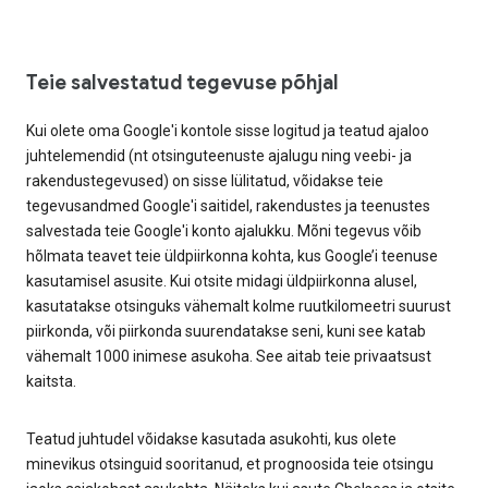
Teie salvestatud tegevuse põhjal
Kui olete oma Google'i kontole sisse logitud ja teatud ajaloo
juhtelemendid (nt otsinguteenuste ajalugu ning veebi- ja
rakendustegevused) on sisse lülitatud, võidakse teie
tegevusandmed Google'i saitidel, rakendustes ja teenustes
salvestada teie Google'i konto ajalukku. Mõni tegevus võib
hõlmata teavet teie üldpiirkonna kohta, kus Google’i teenuse
kasutamisel asusite. Kui otsite midagi üldpiirkonna alusel,
kasutatakse otsinguks vähemalt kolme ruutkilomeetri suurust
piirkonda, või piirkonda suurendatakse seni, kuni see katab
vähemalt 1000 inimese asukoha. See aitab teie privaatsust
kaitsta.
Teatud juhtudel võidakse kasutada asukohti, kus olete
minevikus otsinguid sooritanud, et prognoosida teie otsingu