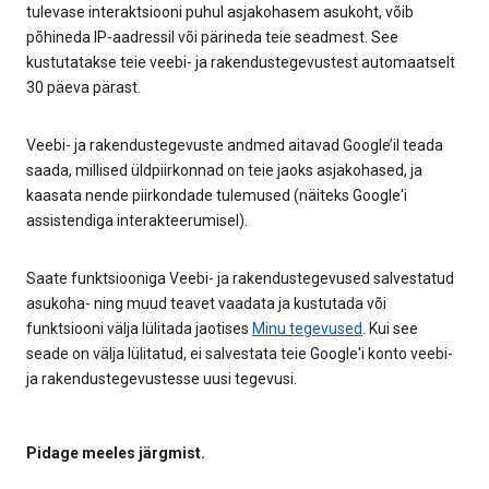
tulevase interaktsiooni puhul asjakohasem asukoht, võib
põhineda IP-aadressil või pärineda teie seadmest. See
kustutatakse teie veebi- ja rakendustegevustest automaatselt
30 päeva pärast.
Veebi- ja rakendustegevuste andmed aitavad Google’il teada
saada, millised üldpiirkonnad on teie jaoks asjakohased, ja
kaasata nende piirkondade tulemused (näiteks Google'i
assistendiga interakteerumisel).
Saate funktsiooniga Veebi- ja rakendustegevused salvestatud
asukoha- ning muud teavet vaadata ja kustutada või
funktsiooni välja lülitada jaotises
Minu tegevused
. Kui see
seade on välja lülitatud, ei salvestata teie Google'i konto veebi-
ja rakendustegevustesse uusi tegevusi.
Pidage meeles järgmist.