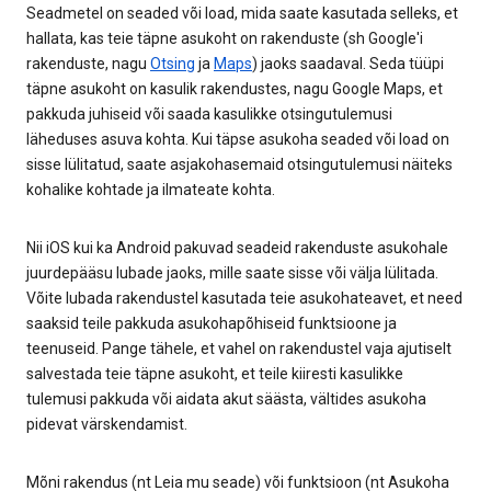
Seadmetel on seaded või load, mida saate kasutada selleks, et
hallata, kas teie täpne asukoht on rakenduste (sh Google'i
rakenduste, nagu
Otsing
ja
Maps
) jaoks saadaval. Seda tüüpi
täpne asukoht on kasulik rakendustes, nagu Google Maps, et
pakkuda juhiseid või saada kasulikke otsingutulemusi
läheduses asuva kohta. Kui täpse asukoha seaded või load on
sisse lülitatud, saate asjakohasemaid otsingutulemusi näiteks
kohalike kohtade ja ilmateate kohta.
Nii iOS kui ka Android pakuvad seadeid rakenduste asukohale
juurdepääsu lubade jaoks, mille saate sisse või välja lülitada.
Võite lubada rakendustel kasutada teie asukohateavet, et need
saaksid teile pakkuda asukohapõhiseid funktsioone ja
teenuseid. Pange tähele, et vahel on rakendustel vaja ajutiselt
salvestada teie täpne asukoht, et teile kiiresti kasulikke
tulemusi pakkuda või aidata akut säästa, vältides asukoha
pidevat värskendamist.
Mõni rakendus (nt Leia mu seade) või funktsioon (nt Asukoha