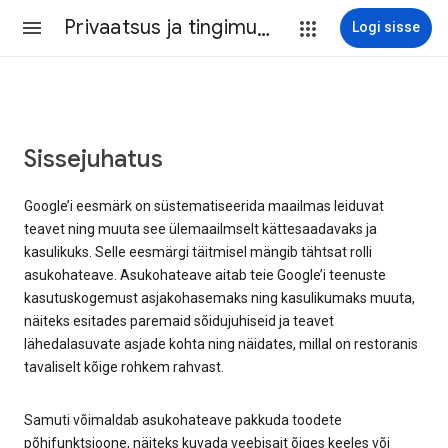
Privaatsus ja tingimused
Logi sisse
Sissejuhatus
Google’i eesmärk on süstematiseerida maailmas leiduvat
teavet ning muuta see ülemaailmselt kättesaadavaks ja
kasulikuks. Selle eesmärgi täitmisel mängib tähtsat rolli
asukohateave. Asukohateave aitab teie Google’i teenuste
kasutuskogemust asjakohasemaks ning kasulikumaks muuta,
näiteks esitades paremaid sõidujuhiseid ja teavet
lähedalasuvate asjade kohta ning näidates, millal on restoranis
tavaliselt kõige rohkem rahvast.
Samuti võimaldab asukohateave pakkuda toodete
põhifunktsioone, näiteks kuvada veebisait õiges keeles või