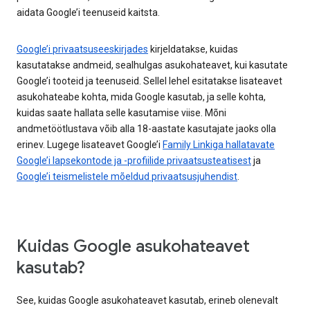
aidata Google’i teenuseid kaitsta.
Google’i privaatsuseeskirjades
kirjeldatakse, kuidas
kasutatakse andmeid, sealhulgas asukohateavet, kui kasutate
Google’i tooteid ja teenuseid. Sellel lehel esitatakse lisateavet
asukohateabe kohta, mida Google kasutab, ja selle kohta,
kuidas saate hallata selle kasutamise viise. Mõni
andmetöötlustava võib alla 18-aastate kasutajate jaoks olla
erinev. Lugege lisateavet Google’i
Family Linkiga hallatavate
Google’i lapsekontode ja -profiilide privaatsusteatisest
ja
Google’i teismelistele mõeldud privaatsusjuhendist
.
Kuidas Google asukohateavet
kasutab?
See, kuidas Google asukohateavet kasutab, erineb olenevalt