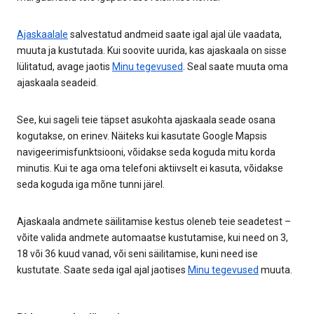
Ajaskaalale
salvestatud andmeid saate igal ajal üle vaadata,
muuta ja kustutada. Kui soovite uurida, kas ajaskaala on sisse
lülitatud, avage jaotis
Minu tegevused
. Seal saate muuta oma
ajaskaala seadeid.
See, kui sageli teie täpset asukohta ajaskaala seade osana
kogutakse, on erinev. Näiteks kui kasutate Google Mapsis
navigeerimisfunktsiooni, võidakse seda koguda mitu korda
minutis. Kui te aga oma telefoni aktiivselt ei kasuta, võidakse
seda koguda iga mõne tunni järel.
Ajaskaala andmete säilitamise kestus oleneb teie seadetest –
võite valida andmete automaatse kustutamise, kui need on 3,
18 või 36 kuud vanad, või seni säilitamise, kuni need ise
kustutate. Saate seda igal ajal jaotises
Minu tegevused
muuta.