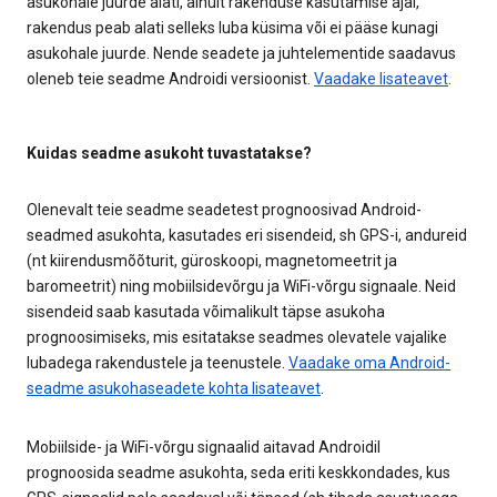
asukohale juurde alati, ainult rakenduse kasutamise ajal,
rakendus peab alati selleks luba küsima või ei pääse kunagi
asukohale juurde. Nende seadete ja juhtelementide saadavus
oleneb teie seadme Androidi versioonist.
Vaadake lisateavet
.
Kuidas seadme asukoht tuvastatakse?
Olenevalt teie seadme seadetest prognoosivad Android-
seadmed asukohta, kasutades eri sisendeid, sh GPS-i, andureid
(nt kiirendusmõõturit, güroskoopi, magnetomeetrit ja
baromeetrit) ning mobiilsidevõrgu ja WiFi-võrgu signaale. Neid
sisendeid saab kasutada võimalikult täpse asukoha
prognoosimiseks, mis esitatakse seadmes olevatele vajalike
lubadega rakendustele ja teenustele.
Vaadake oma Android-
seadme asukohaseadete kohta lisateavet
.
Mobiilside- ja WiFi-võrgu signaalid aitavad Androidil
prognoosida seadme asukohta, seda eriti keskkondades, kus