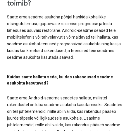
toimib?
Saate oma seadme asukoha põhjal hankida kohalikke
otsingutulemusi, igapäevase reisimise prognoose ja leida
läheduses asuvaid restorane. Android-seadme seaded teie
mobiiltelefonis või tahvelarvutis võimaldavad teil hallata, kas
seadme asukohateenused prognoosivad asukohta ning kas ja
kuidas konkreetsed rakendused ja teenused teie seadmes
seadme asukohta kasutada saavad.
Kuidas saate hallata seda, kuidas rakendused seadme
asukohta kasutavad?
Saate oma Android-seadme seadetes hallata, millistel
rakendustel on luba seadme asukoha kasutamiseks. Seadetes
on teil juhtelemendid, mille abil valida, kas rakendus pääseb
juurde täpsele või ligikaudsele asukohale. Lisasime
juhtelemendid, mille abil valida, kas rakendus pääseb seadme