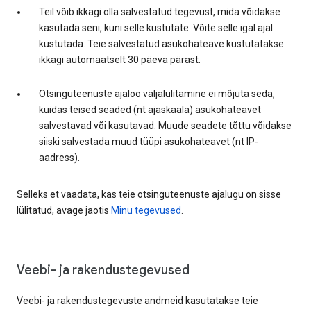
Teil võib ikkagi olla salvestatud tegevust, mida võidakse
kasutada seni, kuni selle kustutate. Võite selle igal ajal
kustutada. Teie salvestatud asukohateave kustutatakse
ikkagi automaatselt 30 päeva pärast.
Otsinguteenuste ajaloo väljalülitamine ei mõjuta seda,
kuidas teised seaded (nt ajaskaala) asukohateavet
salvestavad või kasutavad. Muude seadete tõttu võidakse
siiski salvestada muud tüüpi asukohateavet (nt IP-
aadress).
Selleks et vaadata, kas teie otsinguteenuste ajalugu on sisse
lülitatud, avage jaotis
Minu tegevused
.
Veebi- ja rakendustegevused
Veebi- ja rakendustegevuste andmeid kasutatakse teie