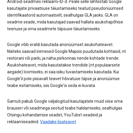
Android-seadmes reklaami-ID-d. Peale selle lähtestab Google
kasutajate privaatsuse täiustamiseks teatud pseudonüümsed
identifikaatorid automaatselt, sealhulgas GLA jaoks. GLA on
seadme seade, mida kasutajad saavad hallata asukohapõhise
teenuse ja oma seadmete täpsuse täiustamiseks.
Google võib eraldi kasutada anonüümset asukohateavet.
Näiteks saavad inimesed Google Mapsis puudutada kohtasid, nt
restorani või parki, ja näha piirkonnas nende kohtade trende.
Asukohateavet, mida kasutatakse trendide (nt populaarsete
aegade) loomiseks, ei saa isiku tuvastamiseks kasutada. Kui
Google'il pole piisavalt teavet hõivatuse täpse ja anonüümse
teabe esitamiseks, siis Google'is seda ei kuvata.
Samuti pakub Google väljalogitud kasutajatele muid viise oma
brauseri või seadmega seotud teabe haldamiseks, sealhulgas
Otsingu kohandamise seadet, YouTube’i seadeid ja
reklaamiseadeid.
Vaadake lisateavet
.