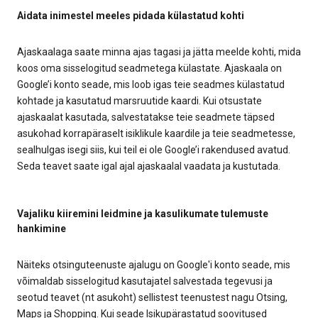
Aidata inimestel meeles pidada külastatud kohti
Ajaskaalaga saate minna ajas tagasi ja jätta meelde kohti, mida
koos oma sisselogitud seadmetega külastate. Ajaskaala on
Google’i konto seade, mis loob igas teie seadmes külastatud
kohtade ja kasutatud marsruutide kaardi. Kui otsustate
ajaskaalat kasutada, salvestatakse teie seadmete täpsed
asukohad korrapäraselt isiklikule kaardile ja teie seadmetesse,
sealhulgas isegi siis, kui teil ei ole Google’i rakendused avatud.
Seda teavet saate igal ajal ajaskaalal vaadata ja kustutada.
Vajaliku kiiremini leidmine ja kasulikumate tulemuste
hankimine
Näiteks otsinguteenuste ajalugu on Google'i konto seade, mis
võimaldab sisselogitud kasutajatel salvestada tegevusi ja
seotud teavet (nt asukoht) sellistest teenustest nagu Otsing,
Maps ja Shopping. Kui seade Isikupärastatud soovitused