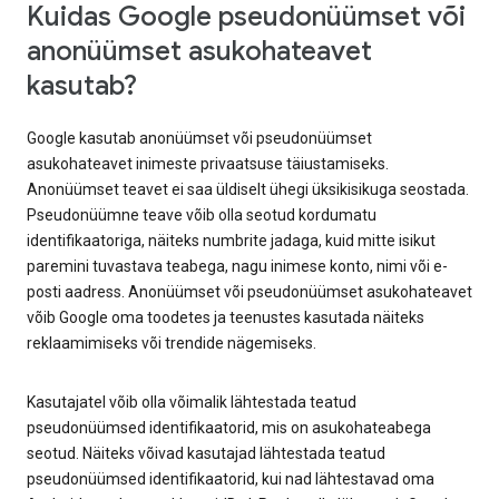
Kuidas Google pseudonüümset või
anonüümset asukohateavet
kasutab?
Google kasutab anonüümset või pseudonüümset
asukohateavet inimeste privaatsuse täiustamiseks.
Anonüümset teavet ei saa üldiselt ühegi üksikisikuga seostada.
Pseudonüümne teave võib olla seotud kordumatu
identifikaatoriga, näiteks numbrite jadaga, kuid mitte isikut
paremini tuvastava teabega, nagu inimese konto, nimi või e-
posti aadress. Anonüümset või pseudonüümset asukohateavet
võib Google oma toodetes ja teenustes kasutada näiteks
reklaamimiseks või trendide nägemiseks.
Kasutajatel võib olla võimalik lähtestada teatud
pseudonüümsed identifikaatorid, mis on asukohateabega
seotud. Näiteks võivad kasutajad lähtestada teatud
pseudonüümsed identifikaatorid, kui nad lähtestavad oma