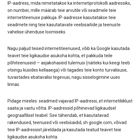
IP-aadress, mida nimetatakse ka internetiprotokolli aadressiks,
on number, mille määrab teie arvutile või seadmele teie
internetiteenuse pakkuja. IP-aadresse kasutatakse teie
seadmete ning teie kasutatavate veebisaitide ja teenuste
vahelise ühenduse loomiseks.
Nagu paljud teised internetiteenused, võib ka Google kasutada
teavet teie ligikaudse asukoha kohta, et pakkuda teile
põhiteenuseid — asjakohaseid tulemusi (näiteks kui keegi teeb
otsingu küsides kellaaega) või tagades teie konto turvalisuse,
tuvastades ebatavalisi tegevusi, nagu sisselogimine uues
linnas.
Pidage meeles: seadmed vajavad IP-aadressi, et internetiliiklust
saata ja vastu võtta. IP-aadressid põhinevad ligikaudsel
geograafilisel teabel. See tähendab, et kasutatavad
rakendused, teenused või veebisaidid, sh google.com, võivad
teie IP-aadressist järeldada ja kasutada teatud teavet teie
ligikaudse asukoha kohta.