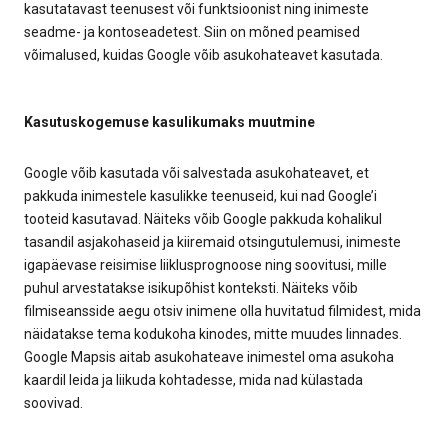
kasutatavast teenusest või funktsioonist ning inimeste
seadme- ja kontoseadetest. Siin on mõned peamised
võimalused, kuidas Google võib asukohateavet kasutada.
Kasutuskogemuse kasulikumaks muutmine
Google võib kasutada või salvestada asukohateavet, et
pakkuda inimestele kasulikke teenuseid, kui nad Google’i
tooteid kasutavad. Näiteks võib Google pakkuda kohalikul
tasandil asjakohaseid ja kiiremaid otsingutulemusi, inimeste
igapäevase reisimise liiklusprognoose ning soovitusi, mille
puhul arvestatakse isikupõhist konteksti. Näiteks võib
filmiseansside aegu otsiv inimene olla huvitatud filmidest, mida
näidatakse tema kodukoha kinodes, mitte muudes linnades.
Google Mapsis aitab asukohateave inimestel oma asukoha
kaardil leida ja liikuda kohtadesse, mida nad külastada
soovivad.