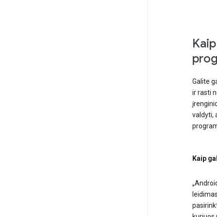
Kaip
pro
Galite g
ir rasti
įrengin
valdyti,
programo
Kaip ga
„Androi
leidimas
pasirink
kuriuos 