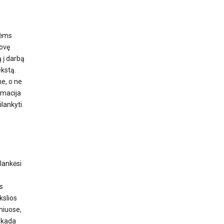
nėms
tovę
 į darbą
kstą.
ne, o ne
rmacija
lankyti.
lankėsi
s
kslios
niuose,
t kada