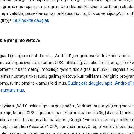
programa naudojama, ar programa turi klausti kiekvieną kartą ar niekada.
ų ir valdiklių pasiekiamumas priklauso nuo to, kokios versijos „Android“
nginyje.
Sužinokite daugiau
.
kia įrenginio vietovė
giant į įrenginio nustatymus, „Android“ įrenginiuose vietovė nustatoma
t skirtingas įvestis, įskaitant GPS, jutiklius (pvz., akcelerometrą, girosk
etrą ir barometrą), mobiliojo ryšio tinklo signalus ir „Wi-Fi“ signalus. P
galima nustatyti tiksliausią galimą vietovę, kuri teikiama įrenginio progr
oms, turinčioms reikiamus leidimus.
Sužinokite daugiau apie „Android“ į
s nustatymus
.
 ryšio ir „Wi-Fi“ tinklo signalai gali padėti „Android“ nustatyti įrenginio vi
inkoje, kurioje GPS signalai nepasiekiami arba netikslūs, įskaitant tankia
dintas miesto zonas arba patalpas. „Google“ vietovės nustatymo tiksl
„Google Location Accuracy“, GLA, dar vadinama „Google“ vietovės paslau
gle“ paslauga, naudojanti šiuos signalus įrenginio vietovės nustatymui to