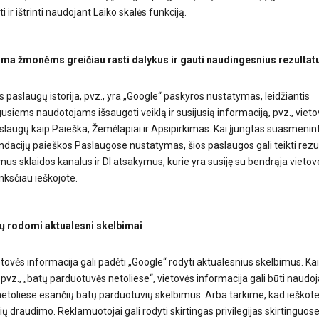
i ir ištrinti naudojant Laiko skalės funkciją.
a žmonėms greičiau rasti dalykus ir gauti naudingesnius rezultat
 paslaugų istorija, pvz., yra „Google“ paskyros nustatymas, leidžiantis
gusiems naudotojams išsaugoti veiklą ir susijusią informaciją, pvz., vietov
slaugų kaip Paieška, Žemėlapiai ir Apsipirkimas. Kai įjungtas suasmenin
acijų paieškos Paslaugose nustatymas, šios paslaugos gali teikti rezu
us sklaidos kanalus ir DI atsakymus, kurie yra susiję su bendrąja vietove
nksčiau ieškojote.
ų rodomi aktualesni skelbimai
tovės informacija gali padėti „Google“ rodyti aktualesnius skelbimus. Kai
 pvz., „batų parduotuvės netoliese“, vietovės informacija gali būti naud
etoliese esančių batų parduotuvių skelbimus. Arba tarkime, kad ieškot
ių draudimo. Reklamuotojai gali rodyti skirtingas privilegijas skirtinguos