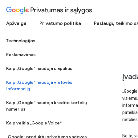
Privatumas ir sąlygos
Apžvalga
Privatumo politika
Paslaugų teikimo s
Technologijos
Reklamavimas
Kaip „Google“ naudoja slapukus
Įvad
Kaip „Google“ naudoja vietovės
informaciją
„Google“
visiems.
Kaip „Google“ naudoja kredito kortelių
informac
numerius
pateikia
netolie
Kaip veikia „Google Voice“
Be to, v
„Google“ produktų privatumo vadovas