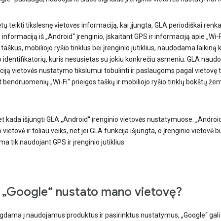
tų teikti tikslesnę vietovės informaciją, kai įjungta, GLA periodiškai renk
 informaciją iš „Android“ įrenginio, įskaitant GPS ir informaciją apie „Wi-F
 taškus, mobiliojo ryšio tinklus bei įrenginio jutiklius, naudodama laikiną
o identifikatorių, kuris nesusietas su jokiu konkrečiu asmeniu. GLA naudo
iją vietovės nustatymo tikslumui tobulinti ir paslaugoms pagal vietovę te
t bendruomenių „Wi-Fi“ prieigos taškų ir mobiliojo ryšio tinklų bokštų že
et kada išjungti GLA „Android“ įrenginio vietovės nustatymuose. „Androi
o vietovė ir toliau veiks, net jei GLA funkcija išjungta, o įrenginio vietovė b
a tik naudojant GPS ir įrenginio jutiklius.
 „Google“ nustato mano vietovę?
lgdama į naudojamus produktus ir pasirinktus nustatymus, „Google“ gali