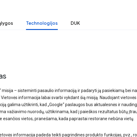
ąlygos
Technologijos
DUK
as
 misija – sisteminti pasaulio informaciją ir padaryti ją pasiekiamą bei n
 Vietovės informacija labai svarbi vykdant šią misiją. Naudojant vietovės
iją galima užtikrinti, kad „Google“ paslaugos bus aktualesnės ir naudin
ma važiavimo nuorodų, užtikrinama, kad į paieškos rezultatus būtų įtra
se esančios vietos, pranešama, kada paprastai restorane nebūna vietų.
ietovės informacija padeda teikti pagrindines produkto funkcijas, pvz., ro