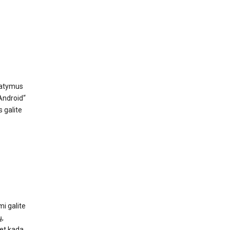
umatymus
Android“
 galite
i galite
ų,
et kada,