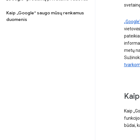
svetainę
Kaip „Google“ saugo mūsų renkamus
duomenis
„Google“
vietovės
pateiki
informac
metų nau
Sužinok
tvarkom
Kaip
Kaip „G
funkcijo
būdai, k