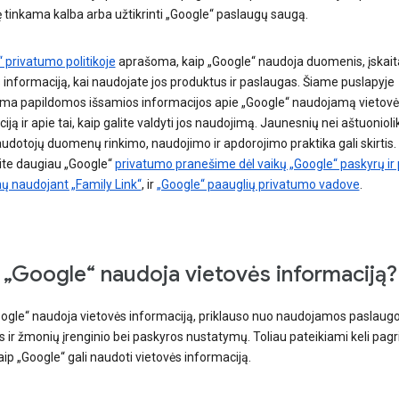
 tinkama kalba arba užtikrinti „Google“ paslaugų saugą.
 privatumo politikoje
aprašoma, kaip „Google“ naudoja duomenis, įskait
 informaciją, kai naudojate jos produktus ir paslaugas. Šiame puslapyje
ama papildomos išsamios informacijos apie „Google“ naudojamą vietovė
iją ir apie tai, kaip galite valdyti jos naudojimą. Jaunesnių nei aštuonioli
dotojų duomenų rinkimo, naudojimo ir apdorojimo praktika gali skirtis.
ite daugiau „Google“
privatumo pranešime dėl vaikų „Google“ paskyrų ir p
ų naudojant „Family Link“
, ir
„Google“ paauglių privatumo vadove
.
 „Google“ naudoja vietovės informaciją?
oogle“ naudoja vietovės informaciją, priklauso nuo naudojamos paslaugo
s ir žmonių įrenginio bei paskyros nustatymų. Toliau pateikiami keli pagri
aip „Google“ gali naudoti vietovės informaciją.