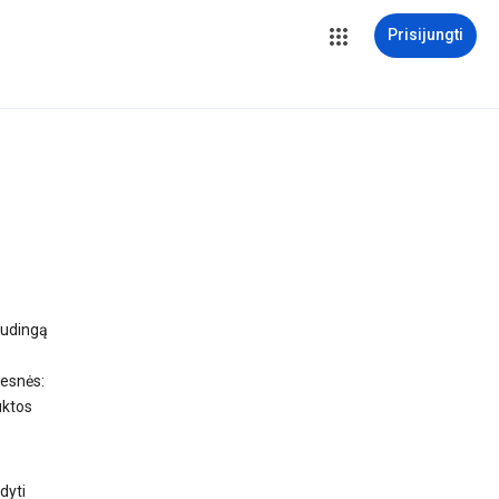
Prisijungti
audingą
gesnės:
uktos
dyti