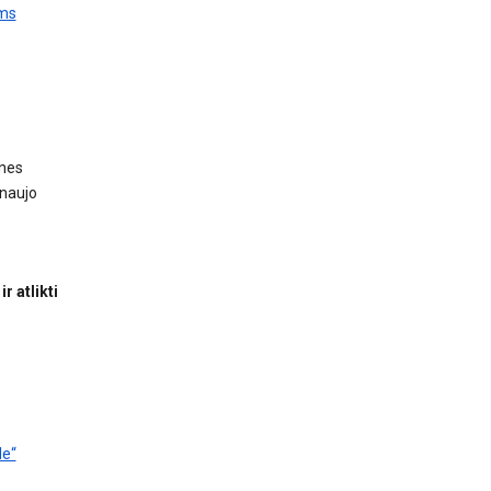
ams
ines
 naujo
 atlikti
le“