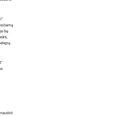
a
i“
 keičiamą
ja šią
ikti,
mėlapių
d“
us
 naudoti