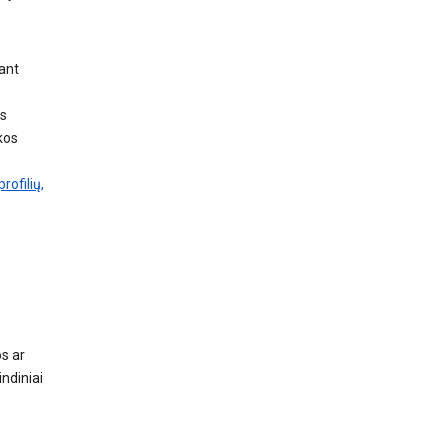
ant
s
kos
rofilių,
s ar
ndiniai