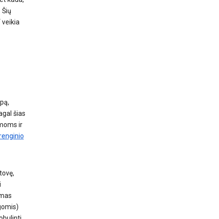
 Šių
 veikia
opą,
agal šias
amoms ir
renginio
etovę,
i
umas
gomis)
bulinti.