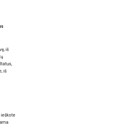
us
ę, iš
tų
ltatus,
, iš
 ieškote
ojama
e
e