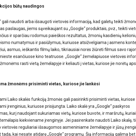
kcijos būtų naudingos
 gali naudoti arba išsaugoti vietovės informaciją, kad galėtų teikti žmo
s paslaugas, jiems sąveikaujant su „Google“ produktais, pvz., teikti vie
nčius ir sparčiau rodomus paieškos rezultatus, žmonių kasdienių kelionių
l eismo numatymus ir pasiūlymus, kuriuose atsižvelgiama į asmens konte
ui, asmuo, ieškantis filmų laiko, tikriausiai norės žiūrėti filmus savo rajo
mieste esančiuose kino teatruose. „Google“ žemėlapiuose vietovės info
monėms rasti vietą žemėlapyje ir keliauti į vietas, kuriose jie norėtų apsi
a žmonėms prisiminti vietas, kuriose jie lankėsi
i Laiko skalės funkciją žmonės gali pasirinkti prisiminti vietas, kuriose 
i įrenginius, kuriuose prisijungta. Laiko skalė yra „Google“ paskyros
as, kurį naudojant sukuriamas vietų, kuriose buvote, ir maršrutų, kuriai
žemėlapis kiekviename įrenginyje. Jei pasirenkate naudoti Laiko skalę, ti
o vietovės reguliariai išsaugomos asmeniniame žemėlapyje ir jūsų įrengi
t tada, kai nesate atidarę „Google“ programų. Šią informaciją galima be