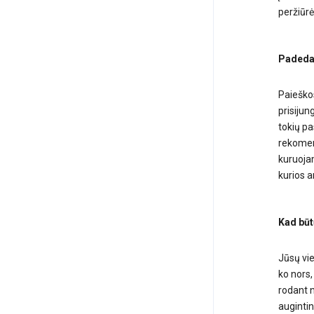
peržiūrėt
Padedam
Paieškos
prisijun
tokių pa
rekomend
kuruojam
kurios a
Kad būt
Jūsų vie
ko nors,
rodant n
augintin