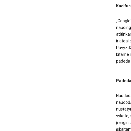
Kad fun
„Google“
naudinga
atitinka
ir atga
Pavyzdži
kitame 
padeda ž
Padedam
Naudodam
naudodam
nustatym
vykote, 
įrengini
įskaitan