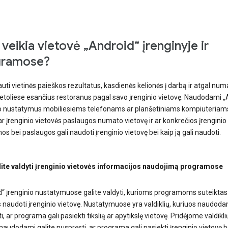
 veikia vietovė „Android“ įrenginyje ir
gramose?
auti vietinės paieškos rezultatus, kasdienės kelionės į darbą ir atgal n
 netoliese esančius restoranus pagal savo įrenginio vietovę. Naudodami „
io nustatymus mobiliesiems telefonams ar planšetiniams kompiuteriams
 ar įrenginio vietovės paslaugos numato vietovę ir ar konkrečios įrenginio
s bei paslaugos gali naudoti įrenginio vietovę bei kaip ją gali naudoti.
lite valdyti įrenginio vietovės informacijos naudojimą programose
d“ įrenginio nustatymuose galite valdyti, kurioms programoms suteiktas
 naudoti įrenginio vietovę. Nustatymuose yra valdiklių, kuriuos naudodam
ti, ar programa gali pasiekti tikslią ar apytikslę vietovę. Pridėjome valdikli
naudodami galite nuspręsti, ar programa gali pasiekti įrenginio vietovę b