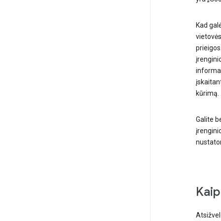
Kad galė
vietovės
prieigos
įrengini
informac
įskaitan
kūrimą.
Galite b
įrengini
nustatom
Kaip
Atsižve