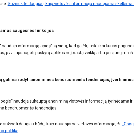
ose.
Sužinokite daugiau, kaip vietovės informacija naudojama skelbim
namos saugesnės funkcijos
 naudoja informaciją apie jūsų vietą, kad galėtų teikti kai kurias pagrind
s, pvz., apsaugoti paskyrą aptikus neįprastą veiklą arba prisijungimą iš
ų galima rodyti anonimines bendruomenės tendencijas, įvertinimus ir
Google“ naudoja sukauptą anoniminę vietovės informaciją tyrinėdama ir
a bendruomenės tendencijas.
te sužinoti daugiau būdų, kaip naudojama vietovės informacija, žr.
„Goog
o politiką
.