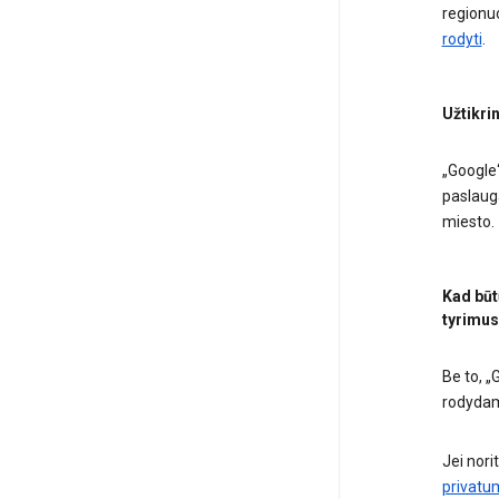
regionu
rodyti
.
Užtikri
„Google“
paslauga
miesto.
Kad būt
tyrimus
Be to, „
rodydam
Jei nori
privatum