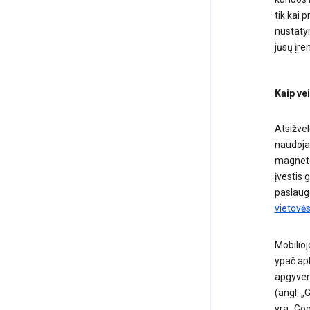
tik kai 
nustatym
jūsų įre
Kaip vei
Atsižvel
naudojan
magnetom
įvestis 
paslaug
vietovė
Mobiliojo
ypač apl
apgyven
(angl. 
yra „Goo