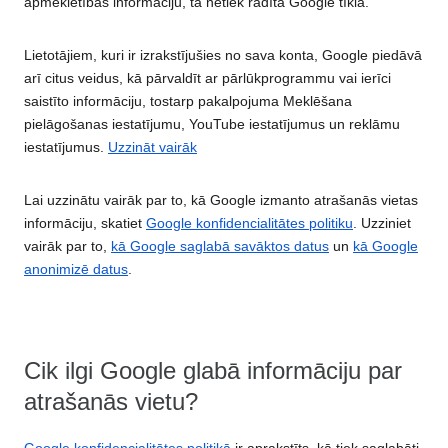
apmeklētības informāciju, tā netiek rādīta Google tīklā.
Lietotājiem, kuri ir izrakstījušies no sava konta, Google piedāvā
arī citus veidus, kā pārvaldīt ar pārlūkprogrammu vai ierīci
saistīto informāciju, tostarp pakalpojuma Meklēšana
pielāgošanas iestatījumu, YouTube iestatījumus un reklāmu
iestatījumus.
Uzzināt vairāk
Lai uzzinātu vairāk par to, kā Google izmanto atrašanās vietas
informāciju, skatiet
Google konfidencialitātes politiku
. Uzziniet
vairāk par to,
kā Google saglabā savāktos datus
un
kā Google
anonimizē datus
.
Cik ilgi Google glabā informāciju par
atrašanās vietu?