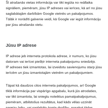
Šī atrašanās vietas informācija var tikt iegūta no reāllaika
signāliem, piemēram, jūsu IP adreses vai ierīces, kā arī no jūsu
saglabātajām darbībām Google vietnēs un pakalpojumos.
Tālāk ir norādīti galvenie veidi, kā Google var iegūt informāciju
par jūsu atrašanās vietu.
Jūsu IP adrese
IP adrese jeb interneta protokola adrese, ir numurs, ko jūsu
datoram vai ierīcei piešķir interneta pakalpojumu sniedzējs.
IP adreses tiek izmantotas, lai izveidotu savienojumu starp jūsu
ierīcēm un jūsu izmantotajām vietnēm un pakalpojumiem.
Tāpat kā daudzos citos interneta pakalpojumos, arī Google
tīklā informācija par vispārīgo apgabalu, kurā jūs atrodaties,
var tikt izmantota, lai sniegtu noteiktus pamatpakalpojumus,
piemēram, atbilstošus rezultātus, kad kāds vēlas uzzināt
pareizu laiku, vai saglabātu konta drošību, nosakot tādas