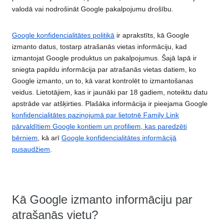
valodā vai nodrošināt Google pakalpojumu drošību.
Google konfidencialitātes politikā
ir aprakstīts, kā Google
izmanto datus, tostarp atrašanās vietas informāciju, kad
izmantojat Google produktus un pakalpojumus. Šajā lapā ir
sniegta papildu informācija par atrašanās vietas datiem, ko
Google izmanto, un to, kā varat kontrolēt to izmantošanas
veidus. Lietotājiem, kas ir jaunāki par 18 gadiem, noteiktu datu
apstrāde var atšķirties. Plašāka informācija ir pieejama Google
konfidencialitātes paziņojumā par lietotnē Family Link
pārvaldītiem Google kontiem un profiliem, kas paredzēti
bērniem
, kā arī
Google konfidencialitātes informācijā
pusaudžiem
.
Kā Google izmanto informāciju par
atrašanās vietu?