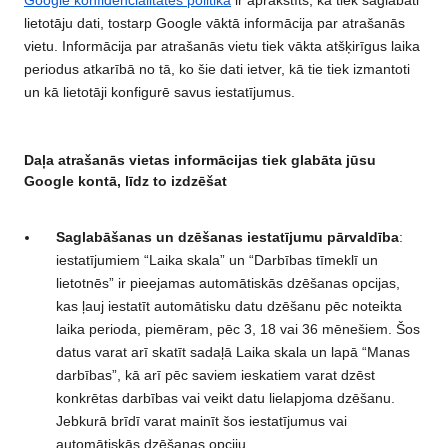
Google konfidencialitātes politikā
ir aprakstīts, kā tiek saglabāti
lietotāju dati, tostarp Google vāktā informācija par atrašanās
vietu. Informācija par atrašanās vietu tiek vākta atšķirīgus laika
periodus atkarībā no tā, ko šie dati ietver, kā tie tiek izmantoti
un kā lietotāji konfigurē savus iestatījumus.
Daļa atrašanās vietas informācijas tiek glabāta jūsu
Google kontā, līdz to izdzēšat
Saglabāšanas un dzēšanas iestatījumu pārvaldība
:
iestatījumiem “Laika skala” un “Darbības tīmeklī un
lietotnēs” ir pieejamas automātiskās dzēšanas opcijas,
kas ļauj iestatīt automātisku datu dzēšanu pēc noteikta
laika perioda, piemēram, pēc 3, 18 vai 36 mēnešiem. Šos
datus varat arī skatīt sadaļā Laika skala un lapā “Manas
darbības”, kā arī pēc saviem ieskatiem varat dzēst
konkrētas darbības vai veikt datu lielapjoma dzēšanu.
Jebkurā brīdī varat mainīt šos iestatījumus vai
automātiskās dzēšanas opciju.