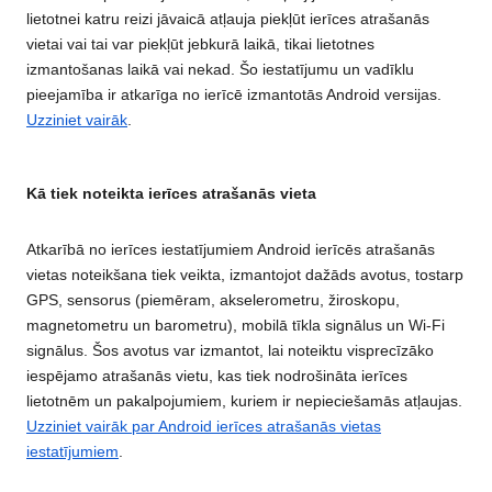
lietotnei katru reizi jāvaicā atļauja piekļūt ierīces atrašanās
vietai vai tai var piekļūt jebkurā laikā, tikai lietotnes
izmantošanas laikā vai nekad. Šo iestatījumu un vadīklu
pieejamība ir atkarīga no ierīcē izmantotās Android versijas.
Uzziniet vairāk
.
Kā tiek noteikta ierīces atrašanās vieta
Atkarībā no ierīces iestatījumiem Android ierīcēs atrašanās
vietas noteikšana tiek veikta, izmantojot dažāds avotus, tostarp
GPS, sensorus (piemēram, akselerometru, žiroskopu,
magnetometru un barometru), mobilā tīkla signālus un Wi-Fi
signālus. Šos avotus var izmantot, lai noteiktu visprecīzāko
iespējamo atrašanās vietu, kas tiek nodrošināta ierīces
lietotnēm un pakalpojumiem, kuriem ir nepieciešamās atļaujas.
Uzziniet vairāk par Android ierīces atrašanās vietas
iestatījumiem
.