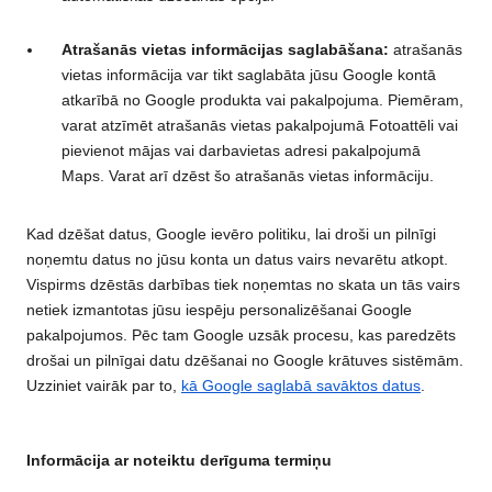
Atrašanās vietas informācijas saglabāšana:
atrašanās
vietas informācija var tikt saglabāta jūsu Google kontā
atkarībā no Google produkta vai pakalpojuma. Piemēram,
varat atzīmēt atrašanās vietas pakalpojumā Fotoattēli vai
pievienot mājas vai darbavietas adresi pakalpojumā
Maps. Varat arī dzēst šo atrašanās vietas informāciju.
Kad dzēšat datus, Google ievēro politiku, lai droši un pilnīgi
noņemtu datus no jūsu konta un datus vairs nevarētu atkopt.
Vispirms dzēstās darbības tiek noņemtas no skata un tās vairs
netiek izmantotas jūsu iespēju personalizēšanai Google
pakalpojumos. Pēc tam Google uzsāk procesu, kas paredzēts
drošai un pilnīgai datu dzēšanai no Google krātuves sistēmām.
Uzziniet vairāk par to,
kā Google saglabā savāktos datus
.
Informācija ar noteiktu derīguma termiņu