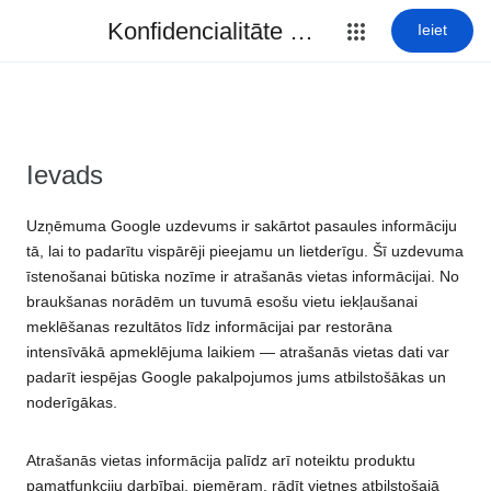
Konfidencialitāte un noteikumi
Ieiet
Ievads
Uzņēmuma Google uzdevums ir sakārtot pasaules informāciju
tā, lai to padarītu vispārēji pieejamu un lietderīgu. Šī uzdevuma
īstenošanai būtiska nozīme ir atrašanās vietas informācijai. No
braukšanas norādēm un tuvumā esošu vietu iekļaušanai
meklēšanas rezultātos līdz informācijai par restorāna
intensīvākā apmeklējuma laikiem — atrašanās vietas dati var
padarīt iespējas Google pakalpojumos jums atbilstošākas un
noderīgākas.
Atrašanās vietas informācija palīdz arī noteiktu produktu
pamatfunkciju darbībai, piemēram, rādīt vietnes atbilstošajā