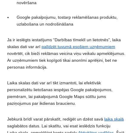
novēršana
Google pakalpojumu, tostarp reklamēšanas produktu,
uzlabošana un nodrošināšana
Ja ir ieslēgts iestatījums “Darbības tīmeklī un lietotnēs”, laika
skalas dati var arī
palīdzēt tuvumā esošiem uzņēmumiem
novērtēt, cik bieži reklāmas veicina viņu veikalu apmeklējumus.
Ar uzņēmumiem tiek kopīgoti tikai anonīmi aprēķini, bet ne
personas informācija.
Laika skalas dati var arī tikt izmantoti, lai efektīvāk
personalizētu lietošanas iespējas Google pakalpojumos,
piemēram, lai pakalpojumā Google Maps sūtītu jums
paziņojumus par ikdienas braucienu.
Jebkurā brīdī varat pārskatīt, rediģēt un dzēst savā
laika skalā
saglabātos datus. Lai skatītu, vai esat ieslēdzis funkciju
Laika skala, apmeklējiet konta sadaļu
Aktivitātes vadīklas
. Šajā