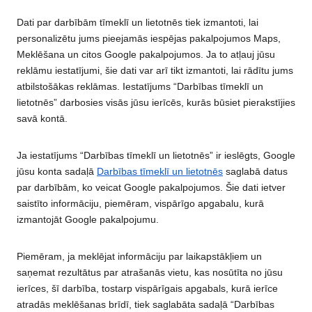
Dati par darbībām tīmeklī un lietotnēs tiek izmantoti, lai
personalizētu jums pieejamās iespējas pakalpojumos Maps,
Meklēšana un citos Google pakalpojumos. Ja to atļauj jūsu
reklāmu iestatījumi, šie dati var arī tikt izmantoti, lai rādītu jums
atbilstošākas reklāmas. Iestatījums “Darbības tīmeklī un
lietotnēs” darbosies visās jūsu ierīcēs, kurās būsiet pierakstījies
savā kontā.
Ja iestatījums “Darbības tīmeklī un lietotnēs” ir ieslēgts, Google
jūsu konta sadaļā
Darbības tīmeklī un lietotnēs
saglabā datus
par darbībām, ko veicat Google pakalpojumos. Šie dati ietver
saistīto informāciju, piemēram, vispārīgo apgabalu, kurā
izmantojāt Google pakalpojumu.
Piemēram, ja meklējat informāciju par laikapstākļiem un
saņemat rezultātus par atrašanās vietu, kas nosūtīta no jūsu
ierīces, šī darbība, tostarp vispārīgais apgabals, kurā ierīce
atradās meklēšanas brīdī, tiek saglabāta sadaļā “Darbības