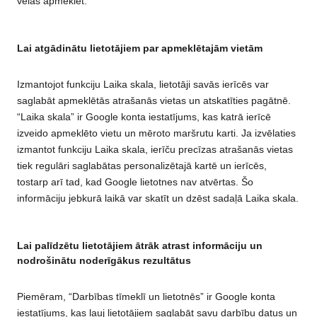
vēlas apmeklēt.
Lai atgādinātu lietotājiem par apmeklētajām vietām
Izmantojot funkciju Laika skala, lietotāji savās ierīcēs var
saglabāt apmeklētās atrašanās vietas un atskatīties pagātnē.
“Laika skala” ir Google konta iestatījums, kas katrā ierīcē
izveido apmeklēto vietu un mēroto maršrutu karti. Ja izvēlaties
izmantot funkciju Laika skala, ierīču precīzas atrašanās vietas
tiek regulāri saglabātas personalizētajā kartē un ierīcēs,
tostarp arī tad, kad Google lietotnes nav atvērtas. Šo
informāciju jebkurā laikā var skatīt un dzēst sadaļā Laika skala.
Lai palīdzētu lietotājiem ātrāk atrast informāciju un
nodrošinātu noderīgākus rezultātus
Piemēram, “Darbības tīmeklī un lietotnēs” ir Google konta
iestatījums, kas ļauj lietotājiem saglabāt savu darbību datus un