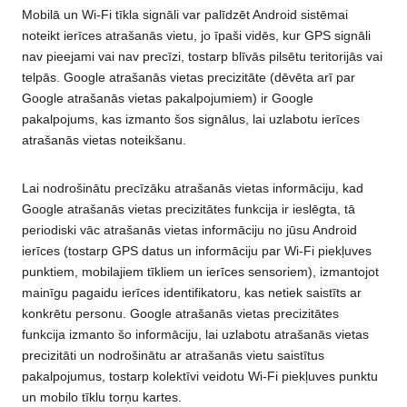
Mobilā un Wi-Fi tīkla signāli var palīdzēt Android sistēmai
noteikt ierīces atrašanās vietu, jo īpaši vidēs, kur GPS signāli
nav pieejami vai nav precīzi, tostarp blīvās pilsētu teritorijās vai
telpās. Google atrašanās vietas precizitāte (dēvēta arī par
Google atrašanās vietas pakalpojumiem) ir Google
pakalpojums, kas izmanto šos signālus, lai uzlabotu ierīces
atrašanās vietas noteikšanu.
Lai nodrošinātu precīzāku atrašanās vietas informāciju, kad
Google atrašanās vietas precizitātes funkcija ir ieslēgta, tā
periodiski vāc atrašanās vietas informāciju no jūsu Android
ierīces (tostarp GPS datus un informāciju par Wi-Fi piekļuves
punktiem, mobilajiem tīkliem un ierīces sensoriem), izmantojot
mainīgu pagaidu ierīces identifikatoru, kas netiek saistīts ar
konkrētu personu. Google atrašanās vietas precizitātes
funkcija izmanto šo informāciju, lai uzlabotu atrašanās vietas
precizitāti un nodrošinātu ar atrašanās vietu saistītus
pakalpojumus, tostarp kolektīvi veidotu Wi-Fi piekļuves punktu
un mobilo tīklu torņu kartes.