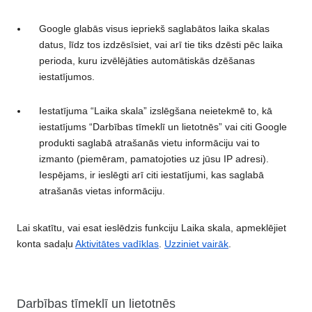
Google glabās visus iepriekš saglabātos laika skalas
datus, līdz tos izdzēsīsiet, vai arī tie tiks dzēsti pēc laika
perioda, kuru izvēlējāties automātiskās dzēšanas
iestatījumos.
Iestatījuma “Laika skala” izslēgšana neietekmē to, kā
iestatījums “Darbības tīmeklī un lietotnēs” vai citi Google
produkti saglabā atrašanās vietu informāciju vai to
izmanto (piemēram, pamatojoties uz jūsu IP adresi).
Iespējams, ir ieslēgti arī citi iestatījumi, kas saglabā
atrašanās vietas informāciju.
Lai skatītu, vai esat ieslēdzis funkciju Laika skala, apmeklējiet
konta sadaļu
Aktivitātes vadīklas
.
Uzziniet vairāk
.
Darbības tīmeklī un lietotnēs