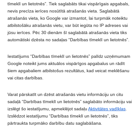
tīmeklī un lietotnēs”. Tiek saglabāts tikai vispārīgais apgabals,
nevis precīza ierīces nosūtītā atrašanās vieta. Saglabātā
atrašanās vieta, ko Google var izmantot, lai turpmāk noteiktu
atbilstošāku atrašanās vietu, var būt iegūta no IP adreses vai
jūsu ierīces. Pēc 30 dienām šī saglabātā atrašanās vieta tiks
automātiski dzēsta no sadaļas “Darbības tīmeklī un lietotnēs”.
Iestatījums “Darbības tīmeklī un lietotnēs” palīdz uzņēmumam
Google noteikt jums aktuālos vispārīgos apgabalus un rādīt
šiem apgabaliem atbilstošus rezultātus, kad veicat meklēšanu
vai citas darbības.
Varat pārskatīt un dzēst atrašanās vietu informāciju un citu
sadaļā “Darbības tīmeklī un lietotnēs” saglabāto informāciju vai
izslēgt šo iestatījumu, apmeklējot sadaļu
Aktivitātes vadīklas
.
Izslēdzot iestatījumu “Darbības tīmeklī un lietotnēs”, tiks
pārtraukta turpmāko darbību datu saglabāšana.