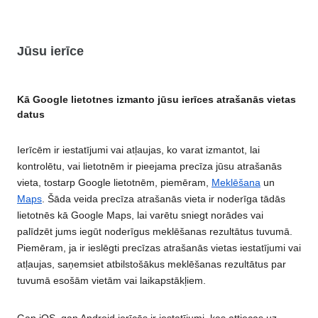
Jūsu ierīce
Kā Google lietotnes izmanto jūsu ierīces atrašanās vietas
datus
Ierīcēm ir iestatījumi vai atļaujas, ko varat izmantot, lai
kontrolētu, vai lietotnēm ir pieejama precīza jūsu atrašanās
vieta, tostarp Google lietotnēm, piemēram,
Meklēšana
un
Maps
. Šāda veida precīza atrašanās vieta ir noderīga tādās
lietotnēs kā Google Maps, lai varētu sniegt norādes vai
palīdzēt jums iegūt noderīgus meklēšanas rezultātus tuvumā.
Piemēram, ja ir ieslēgti precīzas atrašanās vietas iestatījumi vai
atļaujas, saņemsiet atbilstošākus meklēšanas rezultātus par
tuvumā esošām vietām vai laikapstākļiem.