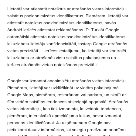
Lietotāji var atiestatīt noteiktus ar atrašanās vietas informāciju
saistītus pseidonimizētus identifikatorus. Piemēram, lietotāji var
atiestatīt noteiktus pseidonimizētus identifikatorus, savās
Android ierīcēs atiestatot reklamēšanas ID. Turklāt Google
automātiski atiestata noteiktus pseidonimizētus identifikatorus,
lai uzlabotu lietotāju konfidencialitāti, tostarp Google atrašanās
vietas precizitāti — ierīces iestatījumu, ko lietotāji var kontrolēt,
lai uzlabotu ar atrašanās vietu saistītus pakalpojumus un
ierīces atrašanās vietas noteikšanas precizitāti.
Google var izmantot anonimizētu atrašanās vietas informāciju.
Piemēram, lietotāji var uzklikšķināt uz vietām pakalpojumā
Google Maps, piemēram, restorānam vai parkam, un skatīt ar
šīm vietām saistītas tendences attiecīgajā apgabalā. Atrašanās
vietas informāciju, kas tiek izmantota, lai veidotu tendences,
piemēram, intensīvākā apmeklējuma laikus, nevar izmantot
personas identificēšanai. Ja uzņēmumam Google nav
pietiekami daudz informācijas, lai sniegtu precīzu un anonīmu