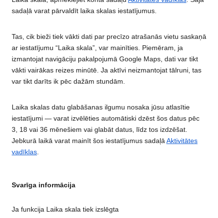
sadaļā varat pārvaldīt laika skalas iestatījumus.
Tas, cik bieži tiek vākti dati par precīzo atrašanās vietu saskaņā
ar iestatījumu “Laika skala”, var mainīties. Piemēram, ja
izmantojat navigāciju pakalpojumā Google Maps, dati var tikt
vākti vairākas reizes minūtē. Ja aktīvi neizmantojat tālruni, tas
var tikt darīts ik pēc dažām stundām.
Laika skalas datu glabāšanas ilgumu nosaka jūsu atlasītie
iestatījumi — varat izvēlēties automātiski dzēst šos datus pēc
3, 18 vai 36 mēnešiem vai glabāt datus, līdz tos izdzēšat.
Jebkurā laikā varat mainīt šos iestatījumus sadaļā
Aktivitātes
vadīklas
.
Svarīga informācija
Ja funkcija Laika skala tiek izslēgta