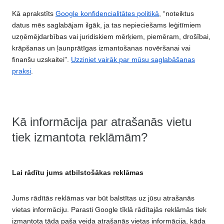
Kā aprakstīts
Google konfidencialitātes politikā
, “noteiktus
datus mēs saglabājam ilgāk, ja tas nepieciešams leģitīmiem
uzņēmējdarbības vai juridiskiem mērķiem, piemēram, drošībai,
krāpšanas un ļaunprātīgas izmantošanas novēršanai vai
finanšu uzskaitei”.
Uzziniet vairāk par mūsu saglabāšanas
praksi
.
Kā informācija par atrašanās vietu
tiek izmantota reklāmām?
Lai rādītu jums atbilstošākas reklāmas
Jums rādītās reklāmas var būt balstītas uz jūsu atrašanās
vietas informāciju. Parasti Google tīklā rādītajās reklāmās tiek
izmantota tāda paša veida atrašanās vietas informācija, kāda