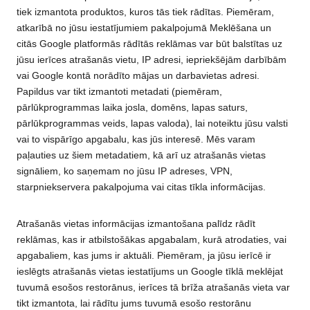
tiek izmantota produktos, kuros tās tiek rādītas. Piemēram,
atkarībā no jūsu iestatījumiem pakalpojumā Meklēšana un
citās Google platformās rādītās reklāmas var būt balstītas uz
jūsu ierīces atrašanās vietu, IP adresi, iepriekšējām darbībām
vai Google kontā norādīto mājas un darbavietas adresi.
Papildus var tikt izmantoti metadati (piemēram,
pārlūkprogrammas laika josla, domēns, lapas saturs,
pārlūkprogrammas veids, lapas valoda), lai noteiktu jūsu valsti
vai to vispārīgo apgabalu, kas jūs interesē. Mēs varam
paļauties uz šiem metadatiem, kā arī uz atrašanās vietas
signāliem, ko saņemam no jūsu IP adreses, VPN,
starpniekservera pakalpojuma vai citas tīkla informācijas.
Atrašanās vietas informācijas izmantošana palīdz rādīt
reklāmas, kas ir atbilstošākas apgabalam, kurā atrodaties, vai
apgabaliem, kas jums ir aktuāli. Piemēram, ja jūsu ierīcē ir
ieslēgts atrašanās vietas iestatījums un Google tīklā meklējat
tuvumā esošos restorānus, ierīces tā brīža atrašanās vieta var
tikt izmantota, lai rādītu jums tuvumā esošo restorānu