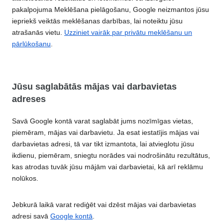
pakalpojuma Meklēšana pielāgošanu, Google neizmantos jūsu
iepriekš veiktās meklēšanas darbības, lai noteiktu jūsu
atrašanās vietu.
Uzziniet vairāk par privātu meklēšanu un
pārlūkošanu
.
Jūsu saglabātās mājas vai darbavietas
adreses
Savā Google kontā varat saglabāt jums nozīmīgas vietas,
piemēram, mājas vai darbavietu. Ja esat iestatījis mājas vai
darbavietas adresi, tā var tikt izmantota, lai atvieglotu jūsu
ikdienu, piemēram, sniegtu norādes vai nodrošinātu rezultātus,
kas atrodas tuvāk jūsu mājām vai darbavietai, kā arī reklāmu
nolūkos.
Jebkurā laikā varat rediģēt vai dzēst mājas vai darbavietas
adresi savā
Google kontā
.