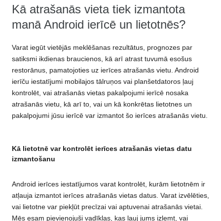
Kā atrašanās vieta tiek izmantota
manā Android ierīcē un lietotnēs?
Varat iegūt vietējās meklēšanas rezultātus, prognozes par
satiksmi ikdienas braucienos, kā arī atrast tuvumā esošus
restorānus, pamatojoties uz ierīces atrašanās vietu. Android
ierīču iestatījumi mobilajos tālruņos vai planšetdatoros ļauj
kontrolēt, vai atrašanās vietas pakalpojumi ierīcē nosaka
atrašanās vietu, kā arī to, vai un kā konkrētas lietotnes un
pakalpojumi jūsu ierīcē var izmantot šo ierīces atrašanās vietu.
Kā lietotnē var kontrolēt ierīces atrašanās vietas datu
izmantošanu
Android ierīces iestatījumos varat kontrolēt, kurām lietotnēm ir
atļauja izmantot ierīces atrašanās vietas datus. Varat izvēlēties,
vai lietotne var piekļūt precīzai vai aptuvenai atrašanās vietai.
Mēs esam pievienojuši vadīklas, kas ļauj jums izlemt, vai