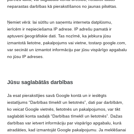
neparastas darbības kā pierakstīšanos no jaunas pilsētas.
Ņemiet vērā: lai sūtītu un saņemtu interneta datplūsmu,
ierīcēm ir nepieciešama IP adrese. IP adrešu pamatā ir
aptuveni ģeogrāfiskie dati. Tas nozīmē, ka jebkura jūsu
izmantotā lietotne, pakalpojums vai vietne, tostarp google.com,
var secināt un izmantot informāciju par jūsu vispārīgo apgabalu
no jūsu IP adreses.
Jūsu saglabātās darbības
Ja esat pierakstījies savā Google kontā un ir ieslēgts
iestatījums “Darbības tīmeklī un lietotnēs”, dati par darbībām,
ko veicat Google vietnēs, lietotnēs un pakalpojumos, var tikt
saglabāti konta sadaļā “Darbības tīmeklī un lietotnēs”. Dažas
darbības var ietvert informāciju par vispārīgo apgabalu, kurā
atradāties, kad izmantojāt Google pakalpojumu. Ja meklēšanai