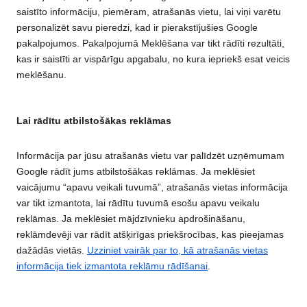
saistīto informāciju, piemēram, atrašanās vietu, lai viņi varētu
personalizēt savu pieredzi, kad ir pierakstījušies Google
pakalpojumos. Pakalpojumā Meklēšana var tikt rādīti rezultāti,
kas ir saistīti ar vispārīgu apgabalu, no kura iepriekš esat veicis
meklēšanu.
Lai rādītu atbilstošākas reklāmas
Informācija par jūsu atrašanās vietu var palīdzēt uzņēmumam
Google rādīt jums atbilstošākas reklāmas. Ja meklēsiet
vaicājumu “apavu veikali tuvumā”, atrašanās vietas informācija
var tikt izmantota, lai rādītu tuvumā esošu apavu veikalu
reklāmas. Ja meklēsiet mājdzīvnieku apdrošināšanu,
reklāmdevēji var rādīt atšķirīgas priekšrocības, kas pieejamas
dažādās vietās.
Uzziniet vairāk par to, kā atrašanās vietas
informācija tiek izmantota reklāmu rādīšanai
.