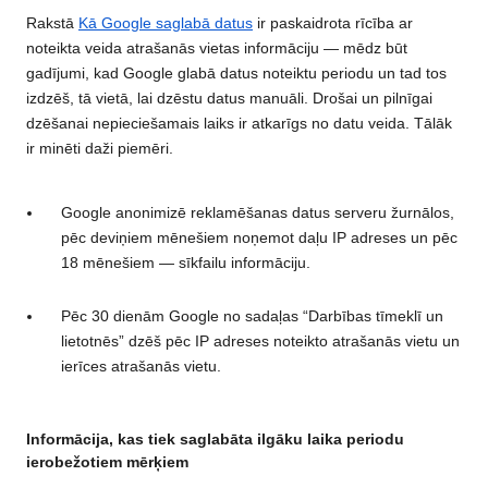
Rakstā
Kā Google saglabā datus
ir paskaidrota rīcība ar
noteikta veida atrašanās vietas informāciju — mēdz būt
gadījumi, kad Google glabā datus noteiktu periodu un tad tos
izdzēš, tā vietā, lai dzēstu datus manuāli. Drošai un pilnīgai
dzēšanai nepieciešamais laiks ir atkarīgs no datu veida. Tālāk
ir minēti daži piemēri.
Google anonimizē reklamēšanas datus serveru žurnālos,
pēc deviņiem mēnešiem noņemot daļu IP adreses un pēc
18 mēnešiem — sīkfailu informāciju.
Pēc 30 dienām Google no sadaļas “Darbības tīmeklī un
lietotnēs” dzēš pēc IP adreses noteikto atrašanās vietu un
ierīces atrašanās vietu.
Informācija, kas tiek saglabāta ilgāku laika periodu
ierobežotiem mērķiem