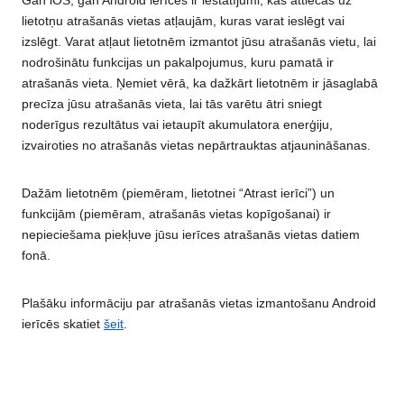
Gan iOS, gan Android ierīcēs ir iestatījumi, kas attiecas uz
lietotņu atrašanās vietas atļaujām, kuras varat ieslēgt vai
izslēgt. Varat atļaut lietotnēm izmantot jūsu atrašanās vietu, lai
nodrošinātu funkcijas un pakalpojumus, kuru pamatā ir
atrašanās vieta. Ņemiet vērā, ka dažkārt lietotnēm ir jāsaglabā
precīza jūsu atrašanās vieta, lai tās varētu ātri sniegt
noderīgus rezultātus vai ietaupīt akumulatora enerģiju,
izvairoties no atrašanās vietas nepārtrauktas atjaunināšanas.
Dažām lietotnēm (piemēram, lietotnei “Atrast ierīci”) un
funkcijām (piemēram, atrašanās vietas kopīgošanai) ir
nepieciešama piekļuve jūsu ierīces atrašanās vietas datiem
fonā.
Plašāku informāciju par atrašanās vietas izmantošanu Android
ierīcēs skatiet
šeit
.