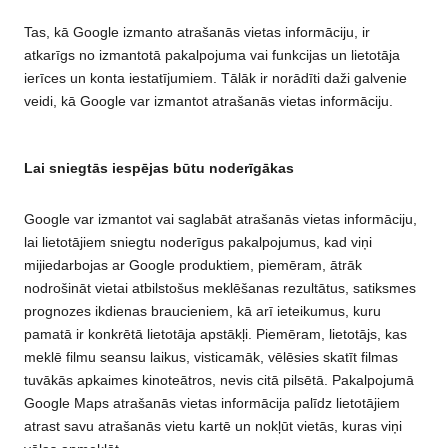
Tas, kā Google izmanto atrašanās vietas informāciju, ir
atkarīgs no izmantotā pakalpojuma vai funkcijas un lietotāja
ierīces un konta iestatījumiem. Tālāk ir norādīti daži galvenie
veidi, kā Google var izmantot atrašanās vietas informāciju.
Lai sniegtās iespējas būtu noderīgākas
Google var izmantot vai saglabāt atrašanās vietas informāciju,
lai lietotājiem sniegtu noderīgus pakalpojumus, kad viņi
mijiedarbojas ar Google produktiem, piemēram, ātrāk
nodrošināt vietai atbilstošus meklēšanas rezultātus, satiksmes
prognozes ikdienas braucieniem, kā arī ieteikumus, kuru
pamatā ir konkrētā lietotāja apstākļi. Piemēram, lietotājs, kas
meklē filmu seansu laikus, visticamāk, vēlēsies skatīt filmas
tuvākās apkaimes kinoteātros, nevis citā pilsētā. Pakalpojumā
Google Maps atrašanās vietas informācija palīdz lietotājiem
atrast savu atrašanās vietu kartē un nokļūt vietās, kuras viņi