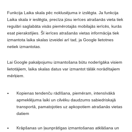
Funkcija Laika skala pēc noklusējuma ir izslēgta. Ja funkcija
Laika skala ir ieslēgta, precīza jūsu ierīces atrašanās vieta tiek
regulāri saglabāta visās piemērotajās mobilajās ierīcēs, kurās
esat pierakstījies. Šī ierīces atrašanās vietas informācija tiek
izmantota laika skalas izveidei arī tad, ja Google lietotnes
netiek izmantotas.
Lai Google pakalpojumu izmantošana būtu noderīgāka visiem
lietotājiem, laika skalas datus var izmantot tālāk norādītajiem
mērķiem.
Kopienas tendenču rādīšana, piemēram, intensīvākā
apmeklējuma laiki un cilvēku daudzums sabiedriskajā
transportā, pamatojoties uz apkopotiem atrašanās vietas
datiem
Krāpšanas un ļaunprātīgas izmantošanas atklāšana un