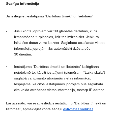
Svarīga informācija
Ja izslēgsiet iestatījumu “Darbības tīmeklī un lietotnēs”
Jūsu kontā joprojām var tikt glabātas darbības, kuru
izmantošana turpināsies, līdz tās izdzēsīsiet. Jebkurā
laikā šos datus varat izdzēst. Saglabātā atrašanās vietas
informācija joprojām tiks automātiski dzēsta pēc
30 dienām.
Iestatījuma “Darbības tīmeklī un lietotnēs” izslēgšana
neietekmē to, kā citi iestatījumi (piemēram, “Laika skala”)
saglabā vai izmanto atrašanās vietas informāciju.
Iespējams, ka citos iestatījumos joprojām būs saglabāta
cita veida atrašanās vietas informācija, tostarp IP adrese.
Lai uzzinātu, vai esat ieslēdzis iestatījumu “Darbības tīmeklī un
lietotnēs”, apmeklējiet konta sadaļu
Aktivitātes vadīklas
.