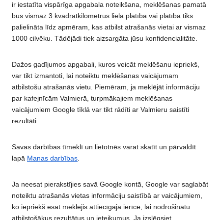
ir iestatīta vispārīga apgabala noteikšana, meklēšanas pamatā
būs vismaz 3 kvadrātkilometrus liela platība vai platība tiks
palielināta līdz apmēram, kas atbilst atrašanās vietai ar vismaz
1000 cilvēku. Tādējādi tiek aizsargāta jūsu konfidencialitāte.
Dažos gadījumos apgabali, kuros veicāt meklēšanu iepriekš,
var tikt izmantoti, lai noteiktu meklēšanas vaicājumam
atbilstošu atrašanās vietu. Piemēram, ja meklējāt informāciju
par kafejnīcām Valmierā, turpmākajiem meklēšanas
vaicājumiem Google tīklā var tikt rādīti ar Valmieru saistīti
rezultāti.
Savas darbības tīmeklī un lietotnēs varat skatīt un pārvaldīt
lapā
Manas darbības
.
Ja neesat pierakstījies savā Google kontā, Google var saglabāt
noteiktu atrašanās vietas informāciju saistībā ar vaicājumiem,
ko iepriekš esat meklējis attiecīgajā ierīcē, lai nodrošinātu
atbilstošākus rezultātus un ieteikumus. Ja izslēgsiet