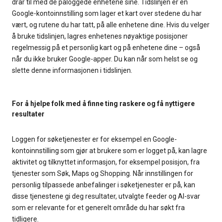
drar til med de påloggede enhetene sine. Tidslinjen er en
Google-kontoinnstilling som lager et kart over stedene du har
vært, og rutene du har tatt, på alle enhetene dine. Hvis du velger
å bruke tidslinjen, lagres enhetenes nøyaktige posisjoner
regelmessig på et personlig kart og på enhetene dine – også
når du ikke bruker Google-apper. Du kan når som helst se og
slette denne informasjonen i tidslinjen.
For å hjelpe folk med å finne ting raskere og få nyttigere
resultater
Loggen for søketjenester er for eksempel en Google-
kontoinnstilling som gjør at brukere som er logget på, kan lagre
aktivitet og tilknyttet informasjon, for eksempel posisjon, fra
tjenester som Søk, Maps og Shopping. Når innstillingen for
personlig tilpassede anbefalinger i søketjenester er på, kan
disse tjenestene gi deg resultater, utvalgte feeder og AI-svar
som er relevante for et generelt område du har søkt fra
tidligere.