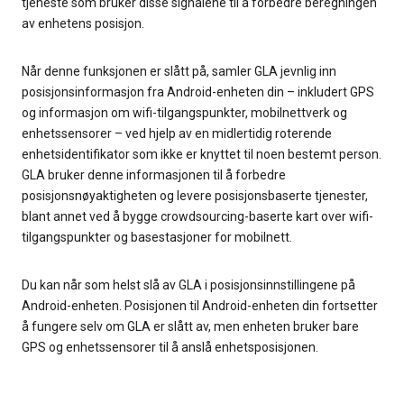
tjeneste som bruker disse signalene til å forbedre beregningen
av enhetens posisjon.
Når denne funksjonen er slått på, samler GLA jevnlig inn
posisjonsinformasjon fra Android-enheten din – inkludert GPS
og informasjon om wifi-tilgangspunkter, mobilnettverk og
enhetssensorer – ved hjelp av en midlertidig roterende
enhetsidentifikator som ikke er knyttet til noen bestemt person.
GLA bruker denne informasjonen til å forbedre
posisjonsnøyaktigheten og levere posisjonsbaserte tjenester,
blant annet ved å bygge crowdsourcing-baserte kart over wifi-
tilgangspunkter og basestasjoner for mobilnett.
Du kan når som helst slå av GLA i posisjonsinnstillingene på
Android-enheten. Posisjonen til Android-enheten din fortsetter
å fungere selv om GLA er slått av, men enheten bruker bare
GPS og enhetssensorer til å anslå enhetsposisjonen.