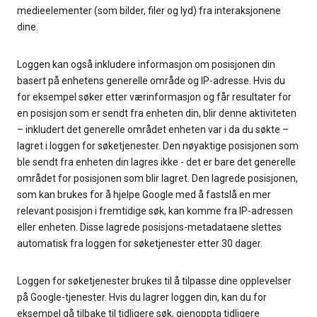
medieelementer (som bilder, filer og lyd) fra interaksjonene
dine.
Loggen kan også inkludere informasjon om posisjonen din
basert på enhetens generelle område og IP-adresse. Hvis du
for eksempel søker etter værinformasjon og får resultater for
en posisjon som er sendt fra enheten din, blir denne aktiviteten
– inkludert det generelle området enheten var i da du søkte –
lagret i loggen for søketjenester. Den nøyaktige posisjonen som
ble sendt fra enheten din lagres ikke - det er bare det generelle
området for posisjonen som blir lagret. Den lagrede posisjonen,
som kan brukes for å hjelpe Google med å fastslå en mer
relevant posisjon i fremtidige søk, kan komme fra IP-adressen
eller enheten. Disse lagrede posisjons-metadataene slettes
automatisk fra loggen for søketjenester etter 30 dager.
Loggen for søketjenester brukes til å tilpasse dine opplevelser
på Google-tjenester. Hvis du lagrer loggen din, kan du for
eksempel gå tilbake til tidligere søk, gjenoppta tidligere