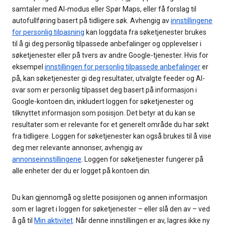
samtaler med AI-modus eller Spør Maps, eller få forslag til
autofullføring basert på tidligere søk. Avhengig av
innstillingene
for personlig tilpasning
kan loggdata fra søketjenester brukes
til å gi deg personlig tilpassede anbefalinger og opplevelser i
søketjenester eller på tvers av andre Google-tjenester. Hvis for
eksempel
innstillingen for personlig tilpassede anbefalinger
er
på, kan søketjenester gi deg resultater, utvalgte feeder og AI-
svar som er personlig tilpasset deg basert på informasjon i
Google-kontoen din, inkludert loggen for søketjenester og
tilknyttet informasjon som posisjon. Det betyr at du kan se
resultater som er relevante for et generelt område du har søkt
fra tidligere. Loggen for søketjenester kan også brukes til å vise
deg mer relevante annonser, avhengig av
annonseinnstillingene
. Loggen for søketjenester fungerer på
alle enheter der du er logget på kontoen din.
Du kan gjennomgå og slette posisjonen og annen informasjon
som er lagret i loggen for søketjenester – eller slå den av – ved
å gå til
Min aktivitet
. Når denne innstillingen er av, lagres ikke ny