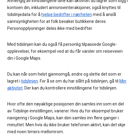
Avhengig av innstillingene dine kan aktivitet du lagrer som logg i
kontoen din, inkludert annonseinteraksjoner, også knyttes til
tidslinjedata for å
hjelpe bedrifter i nærheten
med å anslå
sannsynligheten for at folk besøker butikkene deres.
Personopplysninger deles ikke med bedrifter.
Med tidslinjen kan du også få personlig tilpassede Google-
opplevelser, for eksempel ved at du får varsler om reiseveien
din i Google Maps.
Du kan når som helst gjennomgå, endre og slette det som er
lagret i
tidslinjen
. For å se om du har slått på tidslinjen, gå til
Min
aktivitet
. Der kan du kontrollere innstillingene for tidslinjen.
Hvor ofte den nøyaktige posisjonen din samles inn som en del
av Tidslinje-innstillingen, varierer. Hvis du for eksempel bruker
navigering i Google Maps, kan den samles inn flere ganger i
minuttet. Men hvis du ikke bruker telefonen aktivt, kan det skje
med noen timers mellomrom.