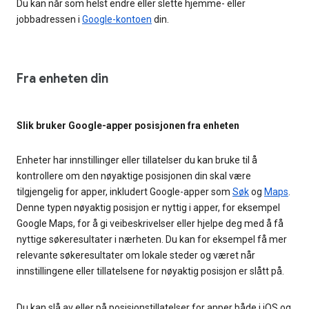
Du kan når som helst endre eller slette hjemme- eller
jobbadressen i
Google-kontoen
din.
Fra enheten din
Slik bruker Google-apper posisjonen fra enheten
Enheter har innstillinger eller tillatelser du kan bruke til å
kontrollere om den nøyaktige posisjonen din skal være
tilgjengelig for apper, inkludert Google-apper som
Søk
og
Maps
.
Denne typen nøyaktig posisjon er nyttig i apper, for eksempel
Google Maps, for å gi veibeskrivelser eller hjelpe deg med å få
nyttige søkeresultater i nærheten. Du kan for eksempel få mer
relevante søkeresultater om lokale steder og været når
innstillingene eller tillatelsene for nøyaktig posisjon er slått på.
Du kan slå av eller på posisjonstillatelser for apper både i iOS og