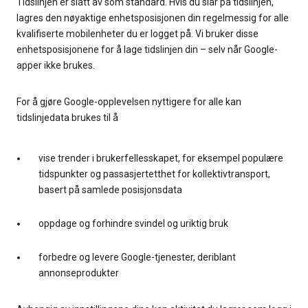
Tidslinjen er slått av som standard. Hvis du slår på tidslinjen,
lagres den nøyaktige enhetsposisjonen din regelmessig for alle
kvalifiserte mobilenheter du er logget på. Vi bruker disse
enhetsposisjonene for å lage tidslinjen din – selv når Google-
apper ikke brukes.
For å gjøre Google-opplevelsen nyttigere for alle kan
tidslinjedata brukes til å
vise trender i brukerfellesskapet, for eksempel populære
tidspunkter og passasjertetthet for kollektivtransport,
basert på samlede posisjonsdata
oppdage og forhindre svindel og uriktig bruk
forbedre og levere Google-tjenester, deriblant
annonseprodukter