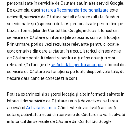
personalizate în serviciile de Căutare sau în alte servicii Google.
De exemplu, dacă
setarea Recomandări personalizate
este
activată, serviciile de Căutare pot să ofere rezultate, feeduri
selecționate și răspunsuri de la AI personalizate pentru tine pe
baza informațiilor din Contul tău Google, inclusiv Istoricul din
serviciile de Căutare și informațiile asociate, cum ar fi locația.
Prin urmare, poți să vezi rezultate relevante pentru o locație
aproximativă din care ai căutat în trecut. Istoricul din serviciile
de Căutare poate fi folosit și pentru a-ți afișa anunțuri mai
relevante, în funcție de
setările tale pentru anunțuri
. Istoricul din
serviciile de Căutare va funcționa pe toate dispozitivele tale, de
fiecare dată când te conectezi la cont.
Poți să examinezi și să ștergi locația și alte informații salvate în
Istoricul din serviciile de Căutare sau să dezactivezi setarea,
accesând
Activitatea mea
. Când este dezactivată această
setare, activitatea nouă din serviciile de Căutare nu va fi salvată
în Istoricul din serviciile de Căutare din Contul tău Google.