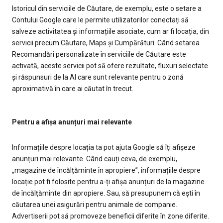
Istoricul din serviciile de Căutare, de exemplu, este o setare a
Contului Google care le permite utilizatorilor conectați să
salveze activitatea și informațiile asociate, cum ar fi locația, din
servicii precum Căutare, Maps și Cumpărături. Când setarea
Recomandări personalizate în serviciile de Căutare este
activată, aceste servicii pot să ofere rezultate, fluxuri selectate
și răspunsuri de la AI care sunt relevante pentru o zonă
aproximativă în care ai căutat în trecut.
Pentru a afișa anunțuri mai relevante
Informațiile despre locația ta pot ajuta Google să îți afișeze
anunțuri mai relevante. Când cauți ceva, de exemplu,
„magazine de încălțăminte în apropiere”, informațiile despre
locație pot fi folosite pentru a-ți afișa anunțuri de la magazine
de încălțăminte din apropiere. Sau, să presupunem că ești în
căutarea unei asigurări pentru animale de companie.
Advertiserii pot să promoveze beneficii diferite în zone diferite.