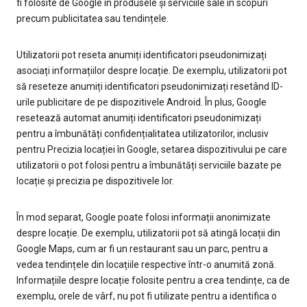
fi folosite de Google în produsele și serviciile sale în scopuri
precum publicitatea sau tendințele.
Utilizatorii pot reseta anumiți identificatori pseudonimizați
asociați informațiilor despre locație. De exemplu, utilizatorii pot
să reseteze anumiți identificatori pseudonimizați resetând ID-
urile publicitare de pe dispozitivele Android. În plus, Google
resetează automat anumiți identificatori pseudonimizați
pentru a îmbunătăți confidențialitatea utilizatorilor, inclusiv
pentru Precizia locației în Google, setarea dispozitivului pe care
utilizatorii o pot folosi pentru a îmbunătăți serviciile bazate pe
locație și precizia pe dispozitivele lor.
În mod separat, Google poate folosi informații anonimizate
despre locație. De exemplu, utilizatorii pot să atingă locații din
Google Maps, cum ar fi un restaurant sau un parc, pentru a
vedea tendințele din locațiile respective într-o anumită zonă.
Informațiile despre locație folosite pentru a crea tendințe, ca de
exemplu, orele de vârf, nu pot fi utilizate pentru a identifica o