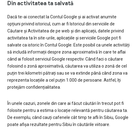
Din activitatea ta salvată
Dacă te-ai conectat la Contul Google și ai activat anumite
opțiuni privind istoricul, cum ar fi Istoricul din serviciile de
Căutare și Activitatea de pe web și din aplicații, datele privind
activitatea ta în site-urile, aplicațiile și serviciile Google pot fi
salvate ca istoric în Contul Google. Este posibil ca unele activități
să includă informații despre zona aproximativă în care te aflai
când ai folosit serviciul Google respectiv. Când faci o căutare
folosind o zonă aproximativă, căutarea va utiliza o zonă de cel
puțin trei kilometri pătrați sau se va extinde până când zona va
reprezenta locațiile a cel puțin 1.000 de persoane. Astfel, îți
protejăm confidențialitatea.
În unele cazuri, zonele din care ai făcut căutări în trecut pot fi
folosite pentru a estima o locație relevantă pentru căutarea ta.
De exemplu, când cauți cafenele cât timp te afli în Sibiu, Google
poate afișa rezultate pentru Sibiu în căutările viitoare.