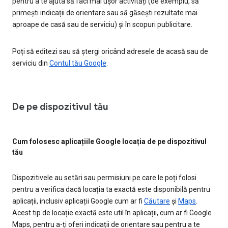
pentru a te ajuta să faci mai ușor activități (de exemplu, să
primești indicații de orientare sau să găsești rezultate mai
aproape de casă sau de serviciu) și în scopuri publicitare.
Poți să editezi sau să ștergi oricând adresele de acasă sau de
serviciu din
Contul tău Google
.
De pe dispozitivul tău
Cum folosesc aplicațiile Google locația de pe dispozitivul
tău
Dispozitivele au setări sau permisiuni pe care le poți folosi
pentru a verifica dacă locația ta exactă este disponibilă pentru
aplicații, inclusiv aplicații Google cum ar fi
Căutare
și
Maps
.
Acest tip de locație exactă este util în aplicații, cum ar fi Google
Maps, pentru a-ți oferi indicații de orientare sau pentru a te