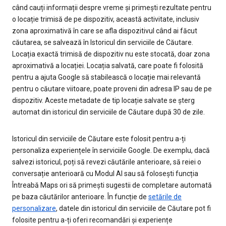
când cauți informații despre vreme și primești rezultate pentru
o locație trimisă de pe dispozitiv, această activitate, inclusiv
zona aproximativă în care se afla dispozitivul când ai făcut
căutarea, se salvează în Istoricul din serviciile de Căutare.
Locația exactă trimisă de dispozitiv nu este stocată, doar zona
aproximativă a locației. Locația salvată, care poate fi folosită
pentru a ajuta Google să stabilească o locație mai relevantă
pentru o căutare viitoare, poate proveni din adresa IP sau de pe
dispozitiv. Aceste metadate de tip locație salvate se șterg
automat din istoricul din serviciile de Căutare după 30 de zile.
Istoricul din serviciile de Căutare este folosit pentru a-ți
personaliza experiențele în serviciile Google. De exemplu, dacă
salvezi istoricul, poți să revezi căutările anterioare, să reiei o
conversație anterioară cu Modul AI sau să folosești funcția
Întreabă Maps ori să primești sugestii de completare automată
pe baza căutărilor anterioare. În funcție de
setările de
personalizare
, datele din istoricul din serviciile de Căutare pot fi
folosite pentru a-ți oferi recomandări și experiențe