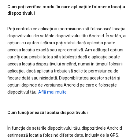
Cum poți verifica modul în care aplicațiile folosesc locația
dispozitivului
Poți controla ce aplicații au permisiunea să folosească locația
dispozitivului din setările dispozitivului tău Android. În setări, ai
opțiuni cu ajutorul cărora poți stabili dacă aplicația poate
accesa locația exactă sau aproximativă. Am adăugat opțiuni
care îți dau posibilitatea să stabilești dacă o aplicație poate
accesa locația dispozitivului oricând, numai în timpul folosirii
aplicației, dacă aplicația trebuie să solicite permisiunea de
fiecare dată sau niciodată. Disponibilitatea acestor setări și
opțiuni depinde de versiunea Android pe care o folosește
dispozitivul tău.
Află mai multe
.
Cum funcționează locația dispozitivului
În funcție de setările dispozitivului tău, dispozitivele Android
estimează locația folosind diferite date, inclusiv de la GPS,