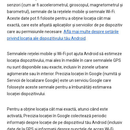
senzori (cum ar fi accelerometrul, giroscopul, magnetometrul și
barometrul), semnale de la rețelele mobile și semnale Wi-Fi.
Aceste date pot fi folosite pentru a obține locația cât mai
exactă, care este afișată aplicațiilor și serviciilor de pe dispozitiv
care au permisiunile necesare.
Află mai multe despre setările
privind locația ale dispozitivului tău Android
.
Semnalele rețelei mobile și Wi-Fi pot ajuta Android să estimeze
locația dispozitivului, mai ales în mediile în care semnalele GPS
nu sunt disponibile sau exacte, inclusiv în zonele urbane
aglomerate sau în interior. Precizia locației în Google (numită și
Servicii de localizare Google) este un serviciu Google care
folosește aceste semnale pentru a îmbunătăți estimarea
locației dispozitivului.
Pentru a obține locația cât mai exactă, atunci când este
activată, Precizia locației în Google colectează periodic
informații despre locație de pe dispozitivul tău Android (inclusiv
date de la GPS și informații despre punctele de acces Wi-Fi,