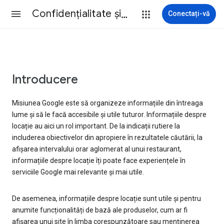
Confidenţialitate şi termeni
Conectați-vă
Introducere
Misiunea Google este să organizeze informațiile din întreaga
lume și să le facă accesibile și utile tuturor. Informațiile despre
locație au aici un rol important. De la indicații rutiere la
includerea obiectivelor din apropiere în rezultatele căutării, la
afișarea intervalului orar aglomerat al unui restaurant,
informațiile despre locație îți poate face experiențele în
serviciile Google mai relevante și mai utile.
De asemenea, informațiile despre locație sunt utile și pentru
anumite funcționalități de bază ale produselor, cum ar fi
afișarea unui site în limba corespunzătoare sau menținerea