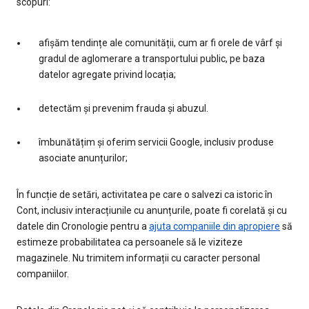
scopuri:
afișăm tendințe ale comunității, cum ar fi orele de vârf și
gradul de aglomerare a transportului public, pe baza
datelor agregate privind locația;
detectăm și prevenim frauda și abuzul.
îmbunătățim și oferim servicii Google, inclusiv produse
asociate anunțurilor;
În funcție de setări, activitatea pe care o salvezi ca istoric în
Cont, inclusiv interacțiunile cu anunțurile, poate fi corelată și cu
datele din Cronologie pentru a
ajuta companiile din apropiere
să
estimeze probabilitatea ca persoanele să le viziteze
magazinele. Nu trimitem informații cu caracter personal
companiilor.