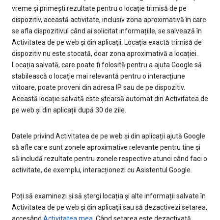
vreme și primești rezultate pentru o locație trimisă de pe
dispozitiv, această activitate, inclusiv zona aproximativă în care
se afla dispozitivul când ai solicitat informațiile, se salvează în
Activitatea de pe web și din aplicații. Locația exactă trimisă de
dispozitiv nu este stocată, doar zona aproximativă a locației.
Locația salvată, care poate fi folosită pentru a ajuta Google să
stabilească o locație mai relevantă pentru o interacțiune
viitoare, poate proveni din adresa IP sau de pe dispozitiv.
Această locație salvată este ștearsă automat din Activitatea de
pe web și din aplicații după 30 de zile.
Datele privind Activitatea de pe web și din aplicații ajută Google
să afle care sunt zonele aproximative relevante pentru tine și
să includă rezultate pentru zonele respective atunci când faci o
activitate, de exemplu, interacționezi cu Asistentul Google.
Poți să examinezi și să ștergi locația și alte informații salvate în
Activitatea de pe web și din aplicații sau să dezactivezi setarea,
accesând
Activitatea mea
. Când setarea este dezactivată,