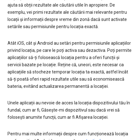
ajuta să obții rezultate ale căutării utile în apropiere. De
exemplu, vei primi rezultate ale căutării mai relevante pentru
locații și informații despre vreme din zonă dacă sunt activate
setările sau permisiunile pentru locația exactă.
Atât iOS, cât și Android au setări pentru permisiunile aplicațiilor
privind locația, pe care le poți activa sau dezactiva. Poți permite
aplicațiilor să-ți folosească locația pentru a oferi funcții și
servicii bazate pe locație. Reține că, uneori, este necesar ca
aplicațiile să stocheze temporar locația ta exactă, astfel încât
să-ți poată oferi rapid rezultate utile sau să economisească
bateria, evitând actualizarea permanentă a locației.
Unele aplicații au nevoie de acces la locația dispozitivului tău în
fundal, cum ar fi, Găsește-mi dispozitivul sau dacă vrei să
folosești anumite funcții, cum ar fi Afișarea locației.
Pentru mai multe informații despre cum funcționează locația