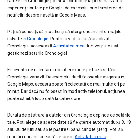
Datele din Cronologie pot și să contribuie la personalizarea
experiențelor tale pe Google, de exemplu, prin trimiterea de
notificări despre navetă în Google Maps.
Poți să consulți, să modifici și să ștergi oricând informațiile
salvate în
Cronologie
. Pentru a vedea dacă ai activat
Cronologia, accesează
Activitatea mea
. Aici vei putea să
gestionezi setările Cronologiei.
Frecvența de colectare a locației exacte pe baza setării
Cronologie variază. De exemplu, dacă folosești navigarea în
Google Maps, aceasta poate fi colectată de mai multe ori pe
minut. Dar dacă nu folosești în mod activ telefonul, acțiunea
poate să aibă loc o dată la câteva ore.
Durata de păstrare a datelor din Cronologie depinde de setările
tale. Poți alege ca aceste date să fie șterse automat după 3, 18
sau 36 de luni sau să le păstrezi până când le ștergi. Poți să
modifici oricând această setare în
Activitatea mea
.