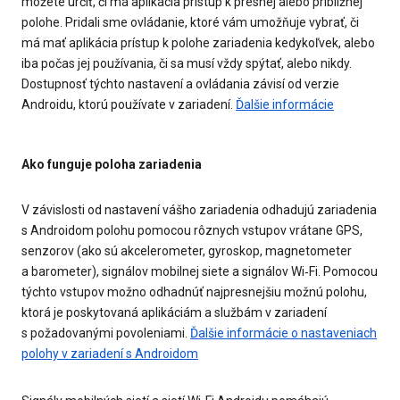
môžete určiť, či má aplikácia prístup k presnej alebo približnej
polohe. Pridali sme ovládanie, ktoré vám umožňuje vybrať, či
má mať aplikácia prístup k polohe zariadenia kedykoľvek, alebo
iba počas jej používania, či sa musí vždy spýtať, alebo nikdy.
Dostupnosť týchto nastavení a ovládania závisí od verzie
Androidu, ktorú používate v zariadení.
Ďalšie informácie
Ako funguje poloha zariadenia
V závislosti od nastavení vášho zariadenia odhadujú zariadenia
s Androidom polohu pomocou rôznych vstupov vrátane GPS,
senzorov (ako sú akcelerometer, gyroskop, magnetometer
a barometer), signálov mobilnej siete a signálov Wi‐Fi. Pomocou
týchto vstupov možno odhadnúť najpresnejšiu možnú polohu,
ktorá je poskytovaná aplikáciám a službám v zariadení
s požadovanými povoleniami.
Ďalšie informácie o nastaveniach
polohy v zariadení s Androidom