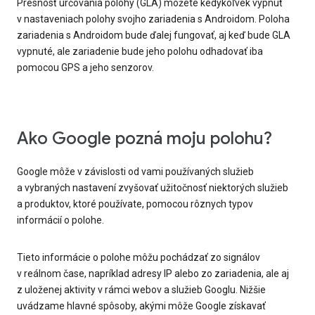
Presnosť určovania polohy (GLA) môžete kedykoľvek vypnúť
v nastaveniach polohy svojho zariadenia s Androidom. Poloha
zariadenia s Androidom bude ďalej fungovať, aj keď bude GLA
vypnuté, ale zariadenie bude jeho polohu odhadovať iba
pomocou GPS a jeho senzorov.
Ako Google pozná moju polohu?
Google môže v závislosti od vami používaných služieb
a vybraných nastavení zvyšovať užitočnosť niektorých služieb
a produktov, ktoré používate, pomocou rôznych typov
informácií o polohe.
Tieto informácie o polohe môžu pochádzať zo signálov
v reálnom čase, napríklad adresy IP alebo zo zariadenia, ale aj
z uloženej aktivity v rámci webov a služieb Googlu. Nižšie
uvádzame hlavné spôsoby, akými môže Google získavať