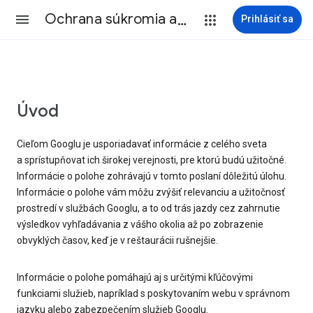
Ochrana súkromia a Zmluvné podmienky
Prihlásiť sa
Úvod
Cieľom Googlu je usporiadavať informácie z celého sveta
a sprístupňovat ich širokej verejnosti, pre ktorú budú užitočné.
Informácie o polohe zohrávajú v tomto poslaní dôležitú úlohu.
Informácie o polohe vám môžu zvýšiť relevanciu a užitočnosť
prostredí v službách Googlu, a to od trás jazdy cez zahrnutie
výsledkov vyhľadávania z vášho okolia až po zobrazenie
obvyklých časov, keď je v reštaurácii rušnejšie.
Informácie o polohe pomáhajú aj s určitými kľúčovými
funkciami služieb, napríklad s poskytovaním webu v správnom
jazyku alebo zabezpečením služieb Googlu.