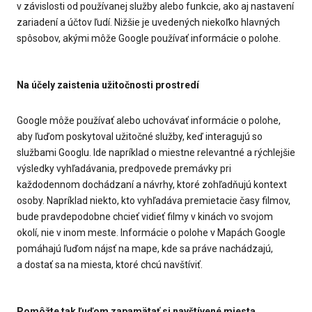
v závislosti od používanej služby alebo funkcie, ako aj nastavení
zariadení a účtov ľudí. Nižšie je uvedených niekoľko hlavných
spôsobov, akými môže Google používať informácie o polohe.
Na účely zaistenia užitočnosti prostredí
Google môže používať alebo uchovávať informácie o polohe,
aby ľuďom poskytoval užitočné služby, keď interagujú so
službami Googlu. Ide napríklad o miestne relevantné a rýchlejšie
výsledky vyhľadávania, predpovede premávky pri
každodennom dochádzaní a návrhy, ktoré zohľadňujú kontext
osoby. Napríklad niekto, kto vyhľadáva premietacie časy filmov,
bude pravdepodobne chcieť vidieť filmy v kinách vo svojom
okolí, nie v inom meste. Informácie o polohe v Mapách Google
pomáhajú ľuďom nájsť na mape, kde sa práve nachádzajú,
a dostať sa na miesta, ktoré chcú navštíviť.
Pomôžte tak ľuďom zapamätať si navštívené miesta