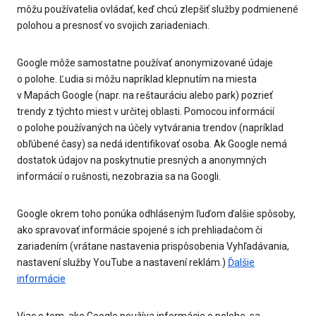
môžu používatelia ovládať, keď chcú zlepšiť služby podmienené
polohou a presnosť vo svojich zariadeniach.
Google môže samostatne používať anonymizované údaje
o polohe. Ľudia si môžu napríklad klepnutím na miesta
v Mapách Google (napr. na reštauráciu alebo park) pozrieť
trendy z týchto miest v určitej oblasti. Pomocou informácií
o polohe používaných na účely vytvárania trendov (napríklad
obľúbené časy) sa nedá identifikovať osoba. Ak Google nemá
dostatok údajov na poskytnutie presných a anonymných
informácií o rušnosti, nezobrazia sa na Googli.
Google okrem toho ponúka odhláseným ľuďom ďalšie spôsoby,
ako spravovať informácie spojené s ich prehliadačom či
zariadením (vrátane nastavenia prispôsobenia Vyhľadávania,
nastavení služby YouTube a nastavení reklám.)
Ďalšie
informácie