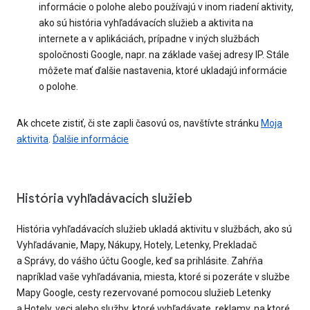
informácie o polohe alebo používajú v inom riadení aktivity,
ako sú história vyhľadávacích služieb a aktivita na
internete a v aplikáciách, prípadne v iných službách
spoločnosti Google, napr. na základe vašej adresy IP. Stále
môžete mať ďalšie nastavenia, ktoré ukladajú informácie
o polohe.
Ak chcete zistiť, či ste zapli časovú os, navštívte stránku
Moja
aktivita
.
Ďalšie informácie
História vyhľadávacích služieb
História vyhľadávacích služieb ukladá aktivitu v službách, ako sú
Vyhľadávanie, Mapy, Nákupy, Hotely, Letenky, Prekladač
a Správy, do vášho účtu Google, keď sa prihlásite. Zahŕňa
napríklad vaše vyhľadávania, miesta, ktoré si pozeráte v službe
Mapy Google, cesty rezervované pomocou služieb Letenky
a Hotely, veci alebo služby, ktoré vyhľadávate, reklamy, na ktoré