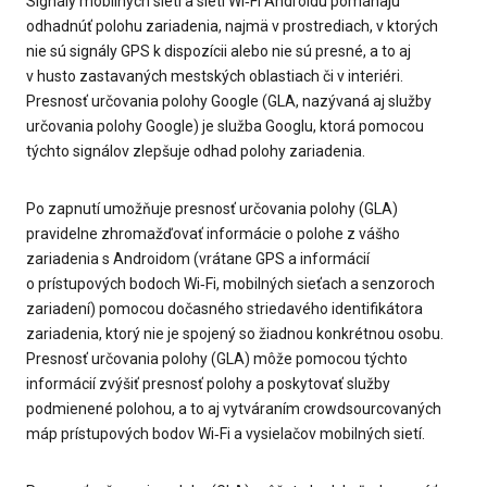
Signály mobilných sietí a sietí Wi‐Fi Androidu pomáhajú
odhadnúť polohu zariadenia, najmä v prostrediach, v ktorých
nie sú signály GPS k dispozícii alebo nie sú presné, a to aj
v husto zastavaných mestských oblastiach či v interiéri.
Presnosť určovania polohy Google (GLA, nazývaná aj služby
určovania polohy Google) je služba Googlu, ktorá pomocou
týchto signálov zlepšuje odhad polohy zariadenia.
Po zapnutí umožňuje presnosť určovania polohy (GLA)
pravidelne zhromažďovať informácie o polohe z vášho
zariadenia s Androidom (vrátane GPS a informácií
o prístupových bodoch Wi‐Fi, mobilných sieťach a senzoroch
zariadení) pomocou dočasného striedavého identifikátora
zariadenia, ktorý nie je spojený so žiadnou konkrétnou osobu.
Presnosť určovania polohy (GLA) môže pomocou týchto
informácií zvýšiť presnosť polohy a poskytovať služby
podmienené polohou, a to aj vytváraním crowdsourcovaných
máp prístupových bodov Wi‐Fi a vysielačov mobilných sietí.