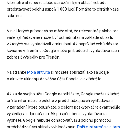
kilometre štvorcové alebo sa rozšíri, kým oblasť nebude
predstavovať polohu aspoň 1 000 ľudí. Pomáha to chrániť vaše
súkromie.
V niektorých prípadoch sa môže stať, že relevantná poloha pre
vaše vyhľadávanie môže byť odhadnutá na základe oblastí,
v ktorých ste vyhľadávali v minulosti. Ak napríklad vyhľadávate
kaviarne v Trenčíne, Google môže pri budúcich vyhľadávaniach
zobraziť výsledky pre Trenčín.
Na stránke
Moja aktivita
si môžete zobraziť, ako sa údaje
o aktivite ukladajú do vášho účtu Google, a ovládať to.
Ak sa do svojho účtu Google neprihlásite, Google môže ukladať
určité informácie o polohe z predchádzajúcich vyhľadávaní
v zariadení, ktoré používate, s cieľom poskytovať relevantnejšie
výsledky a odporúčania. Ak prispôsobenie vyhľadávania
vypnete, Google nebude odhadovať vašu polohu pomocou
predchádzajúcej aktivity vyhľadávania.
Ďalšie informácie o tom,