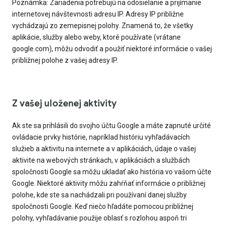
Poznámka: Zariadenia potrebujú na odosielanie a prijímanie
internetovej návštevnosti adresu IP. Adresy IP približne
vychádzajú zo zemepisnej polohy. Znamená to, že všetky
aplikácie, služby alebo weby, ktoré používate (vrátane
google.com), môžu odvodiť a použiť niektoré informácie o vašej
približnej polohe z vašej adresy IP.
Z vašej uloženej aktivity
Ak ste sa prihlásili do svojho účtu Google a máte zapnuté určité
ovládacie prvky histórie, napríklad históriu vyhľadávacích
služieb a aktivitu na internete a v aplikáciách, údaje o vašej
aktivite na webových stránkach, v aplikáciách a službách
spoločnosti Google sa môžu ukladať ako história vo vašom účte
Google. Niektoré aktivity môžu zahŕňať informácie o približnej
polohe, kde ste sa nachádzali pri používaní danej služby
spoločnosti Google. Keď niečo hľadáte pomocou približnej
polohy, vyhľadávanie použije oblasť s rozlohou aspoň tri