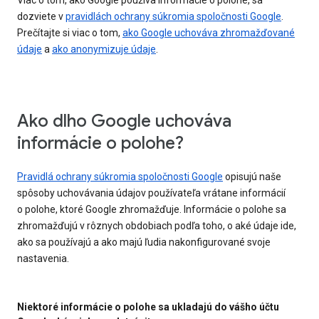
Viac o tom, ako Google používa informácie o polohe, sa
dozviete v
pravidlách ochrany súkromia spoločnosti Google
.
Prečítajte si viac o tom,
ako Google uchováva zhromažďované
údaje
a
ako anonymizuje údaje
.
Ako dlho Google uchováva
informácie o polohe?
Pravidlá ochrany súkromia spoločnosti Google
opisujú naše
spôsoby uchovávania údajov používateľa vrátane informácií
o polohe, ktoré Google zhromažďuje. Informácie o polohe sa
zhromažďujú v rôznych obdobiach podľa toho, o aké údaje ide,
ako sa používajú a ako majú ľudia nakonfigurované svoje
nastavenia.
Niektoré informácie o polohe sa ukladajú do vášho účtu