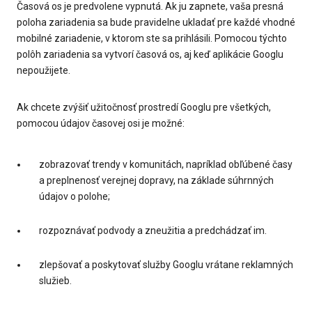
Časová os je predvolene vypnutá. Ak ju zapnete, vaša presná
poloha zariadenia sa bude pravidelne ukladať pre každé vhodné
mobilné zariadenie, v ktorom ste sa prihlásili. Pomocou týchto
polôh zariadenia sa vytvorí časová os, aj keď aplikácie Googlu
nepoužijete.
Ak chcete zvýšiť užitočnosť prostredí Googlu pre všetkých,
pomocou údajov časovej osi je možné:
zobrazovať trendy v komunitách, napríklad obľúbené časy
a preplnenosť verejnej dopravy, na základe súhrnných
údajov o polohe;
rozpoznávať podvody a zneužitia a predchádzať im.
zlepšovať a poskytovať služby Googlu vrátane reklamných
služieb.