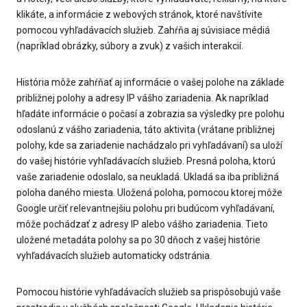
klikáte, a informácie z webových stránok, ktoré navštívite
pomocou vyhľadávacích služieb. Zahŕňa aj súvisiace médiá
(napríklad obrázky, súbory a zvuk) z vašich interakcií.
História môže zahŕňať aj informácie o vašej polohe na základe
približnej polohy a adresy IP vášho zariadenia. Ak napríklad
hľadáte informácie o počasí a zobrazia sa výsledky pre polohu
odoslanú z vášho zariadenia, táto aktivita (vrátane približnej
polohy, kde sa zariadenie nachádzalo pri vyhľadávaní) sa uloží
do vašej histórie vyhľadávacích služieb. Presná poloha, ktorú
vaše zariadenie odoslalo, sa neukladá. Ukladá sa iba približná
poloha daného miesta. Uložená poloha, pomocou ktorej môže
Google určiť relevantnejšiu polohu pri budúcom vyhľadávaní,
môže pochádzať z adresy IP alebo vášho zariadenia. Tieto
uložené metadáta polohy sa po 30 dňoch z vašej histórie
vyhľadávacích služieb automaticky odstránia.
Pomocou histórie vyhľadávacích služieb sa prispôsobujú vaše