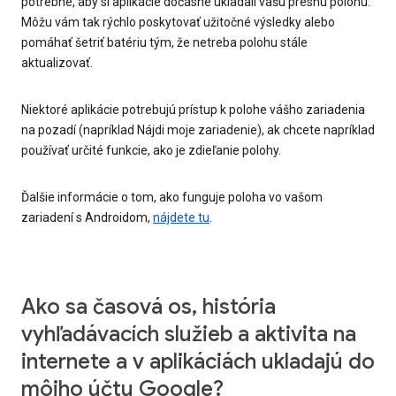
potrebné, aby si aplikácie dočasne ukladali vašu presnú polohu.
Môžu vám tak rýchlo poskytovať užitočné výsledky alebo
pomáhať šetriť batériu tým, že netreba polohu stále
aktualizovať.
Niektoré aplikácie potrebujú prístup k polohe vášho zariadenia
na pozadí (napríklad Nájdi moje zariadenie), ak chcete napríklad
používať určité funkcie, ako je zdieľanie polohy.
Ďalšie informácie o tom, ako funguje poloha vo vašom
zariadení s Androidom,
nájdete tu
.
Ako sa časová os, história
vyhľadávacích služieb a aktivita na
internete a v aplikáciách ukladajú do
môjho účtu Google?