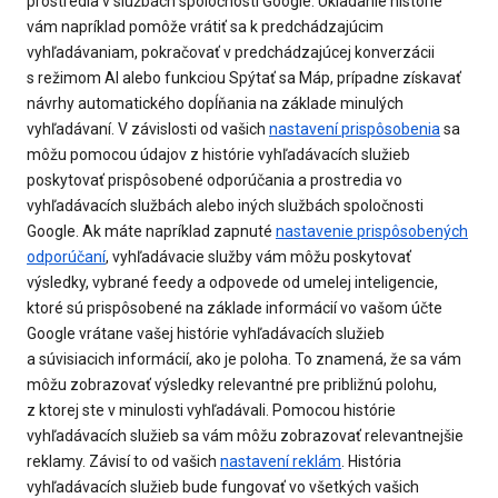
prostredia v službách spoločnosti Google. Ukladanie histórie
vám napríklad pomôže vrátiť sa k predchádzajúcim
vyhľadávaniam, pokračovať v predchádzajúcej konverzácii
s režimom AI alebo funkciou Spýtať sa Máp, prípadne získavať
návrhy automatického dopĺňania na základe minulých
vyhľadávaní. V závislosti od vašich
nastavení prispôsobenia
sa
môžu pomocou údajov z histórie vyhľadávacích služieb
poskytovať prispôsobené odporúčania a prostredia vo
vyhľadávacích službách alebo iných službách spoločnosti
Google. Ak máte napríklad zapnuté
nastavenie prispôsobených
odporúčaní
, vyhľadávacie služby vám môžu poskytovať
výsledky, vybrané feedy a odpovede od umelej inteligencie,
ktoré sú prispôsobené na základe informácií vo vašom účte
Google vrátane vašej histórie vyhľadávacích služieb
a súvisiacich informácií, ako je poloha. To znamená, že sa vám
môžu zobrazovať výsledky relevantné pre približnú polohu,
z ktorej ste v minulosti vyhľadávali. Pomocou histórie
vyhľadávacích služieb sa vám môžu zobrazovať relevantnejšie
reklamy. Závisí to od vašich
nastavení reklám
. História
vyhľadávacích služieb bude fungovať vo všetkých vašich