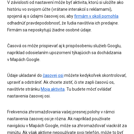
V závislosti od nastavení môže byť aktivita, ktorú si uložíte ako
históriu vo svojom účte (vrátane interakcií s reklamami),
spojená aj s údajmi časovej osi, aby
firmám v okolí pomohla
odhadnúť pravdepodobnosť, že ľudia navštívia ich predajne.
Firmám sa neposkytujú žiadne osobné údaje.
Časová os môže prispievať aj k prispôsobeniu služieb Googlu,
napríklad odosielaním upozornení týkajúcich sa dochádzania
v Mapách Google.
Údaje ukladané do
časovej osi
môžete kedykoľvek skontrolovať,
upraviť a odstrániť. Ak chcete zistiť, či ste zapli časovú os,
navštívte stránku
Moja aktivita
. Tu budete môcť ovládať
nastavenia časovej osi.
Frekvencia zhromažďovania vašej presnej polohy v rámci
nastavenia časovej osi je rôzna. Ak napríklad používate
navigáciu v Mapách Google, môže sa zhromažďovať viackrát za
minútu. Ak však aktívne nepoužívate svoj telefón, môže to byť