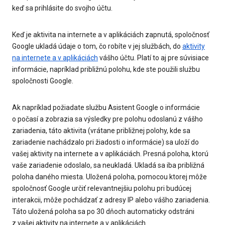
keď sa prihlásite do svojho účtu.
Keď je aktivita na internete a v aplikáciách zapnutá, spoločnosť
Google ukladá údaje o tom, čo robíte v jej službách, do
aktivity
na internete a v aplikáciách
vášho účtu. Platí to aj pre súvisiace
informácie, napríklad približnú polohu, kde ste použili službu
spoločnosti Google.
Ak napríklad požiadate službu Asistent Google o informácie
o počasí a zobrazia sa výsledky pre polohu odoslanú z vášho
zariadenia, táto aktivita (vrátane približnej polohy, kde sa
zariadenie nachádzalo pri žiadosti o informácie) sa uloží do
vašej aktivity na internete a v aplikáciách. Presná poloha, ktorú
vaše zariadenie odoslalo, sa neukladá. Ukladá sa iba približná
poloha daného miesta. Uložená poloha, pomocou ktorej môže
spoločnosť Google určiť relevantnejšiu polohu pri budúcej
interakcii, môže pochádzať z adresy IP alebo vášho zariadenia.
Táto uložená poloha sa po 30 dňoch automaticky odstráni
z vašej aktivity na internete a v aplikáciách.