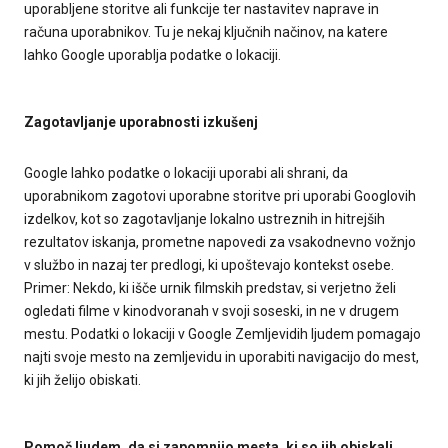
uporabljene storitve ali funkcije ter nastavitev naprave in
računa uporabnikov. Tu je nekaj ključnih načinov, na katere
lahko Google uporablja podatke o lokaciji.
Zagotavljanje uporabnosti izkušenj
Google lahko podatke o lokaciji uporabi ali shrani, da
uporabnikom zagotovi uporabne storitve pri uporabi Googlovih
izdelkov, kot so zagotavljanje lokalno ustreznih in hitrejših
rezultatov iskanja, prometne napovedi za vsakodnevno vožnjo
v službo in nazaj ter predlogi, ki upoštevajo kontekst osebe.
Primer: Nekdo, ki išče urnik filmskih predstav, si verjetno želi
ogledati filme v kinodvoranah v svoji soseski, in ne v drugem
mestu. Podatki o lokaciji v Google Zemljevidih ljudem pomagajo
najti svoje mesto na zemljevidu in uporabiti navigacijo do mest,
ki jih želijo obiskati.
Pomoč ljudem, da si zapomnijo mesta, ki so jih obiskali