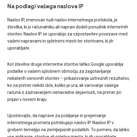
Na podlagi vašega naslova IP
Naslov IP, imenovan tudi naslov internetnega protokola, je
številka, ki jo računalniku ali napravi dodeli ponudnik internetnih
storitev. Naslovi IP se uporabijo za vzpostavitev povezave med
vašimi napravami in spletnimi mesti ter storitvami, ki jih
uporabljate.
Kot številne druge internetne storitve lahko Google uporablja
podatke o vašem splošnem območju za zagotavljanje
nekaterih osnovnih storitev – prikazovanje ustreznih rezultatov,
ko na primer nekdo išče, koliko je ura, ali varovanje vašega
računa z zaznavanjem nenavadne dejavnosti, na primer pri
prijavi v novem kraju.
Upoštevajte, da naprave za pošiljanje in prejemanje
internetnega prometa potrebujejo naslov IP. Naslovi IP v
grobem temeljijo na zemljepisnih podatkih. To pomeni, da lahko
vse aplikacije, storitve ali spletna mesta, ki jih uporabljate,