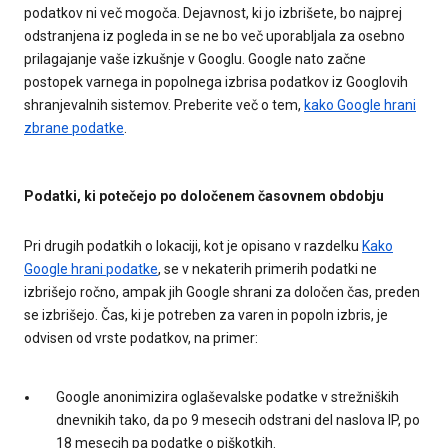
podatkov ni več mogoča. Dejavnost, ki jo izbrišete, bo najprej
odstranjena iz pogleda in se ne bo več uporabljala za osebno
prilagajanje vaše izkušnje v Googlu. Google nato začne
postopek varnega in popolnega izbrisa podatkov iz Googlovih
shranjevalnih sistemov. Preberite več o tem,
kako Google hrani
zbrane podatke
.
Podatki, ki potečejo po določenem časovnem obdobju
Pri drugih podatkih o lokaciji, kot je opisano v razdelku
Kako
Google hrani podatke
, se v nekaterih primerih podatki ne
izbrišejo ročno, ampak jih Google shrani za določen čas, preden
se izbrišejo. Čas, ki je potreben za varen in popoln izbris, je
odvisen od vrste podatkov, na primer:
Google anonimizira oglaševalske podatke v strežniških
dnevnikih tako, da po 9 mesecih odstrani del naslova IP, po
18 mesecih pa podatke o piškotkih.