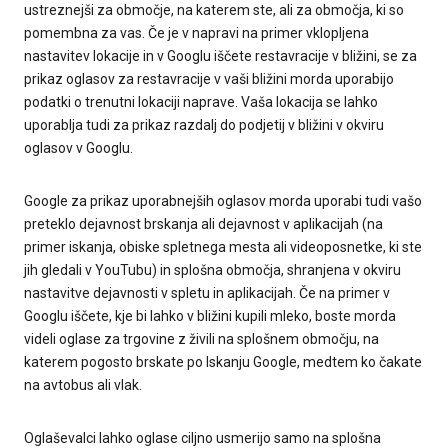
ustreznejši za območje, na katerem ste, ali za območja, ki so
pomembna za vas. Če je v napravi na primer vklopljena
nastavitev lokacije in v Googlu iščete restavracije v bližini, se za
prikaz oglasov za restavracije v vaši bližini morda uporabijo
podatki o trenutni lokaciji naprave. Vaša lokacija se lahko
uporablja tudi za prikaz razdalj do podjetij v bližini v okviru
oglasov v Googlu.
Google za prikaz uporabnejših oglasov morda uporabi tudi vašo
preteklo dejavnost brskanja ali dejavnost v aplikacijah (na
primer iskanja, obiske spletnega mesta ali videoposnetke, ki ste
jih gledali v YouTubu) in splošna območja, shranjena v okviru
nastavitve dejavnosti v spletu in aplikacijah. Če na primer v
Googlu iščete, kje bi lahko v bližini kupili mleko, boste morda
videli oglase za trgovine z živili na splošnem območju, na
katerem pogosto brskate po Iskanju Google, medtem ko čakate
na avtobus ali vlak.
Oglaševalci lahko oglase ciljno usmerijo samo na splošna