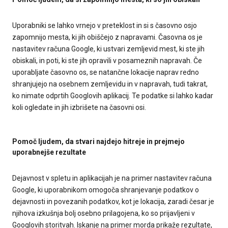
Uporabniki se lahko vrnejo v preteklost in si s časovno osjo
zapomnijo mesta, ki jih obiščejo z napravami. Časovna os je
nastavitev računa Google, ki ustvari zemljevid mest, ki ste jih
obiskali, in poti, ki ste jih opravili v posameznih napravah. Če
uporabljate časovno os, se natančne lokacije naprav redno
shranjujejo na osebnem zemljevidu in v napravah, tudi takrat,
ko nimate odprtih Googlovih aplikacij. Te podatke si lahko kadar
koli ogledate in jih izbrišete na časovni osi.
Pomoč ljudem, da stvari najdejo hitreje in prejmejo
uporabnejše rezultate
Dejavnost v spletu in aplikacijah je na primer nastavitev računa
Google, ki uporabnikom omogoča shranjevanje podatkov o
dejavnosti in povezanih podatkov, kot je lokacija, zaradi česar je
njihova izkušnja bolj osebno prilagojena, ko so prijavljeni v
Googlovih storitvah. Iskanje na primer morda prikaže rezultate,