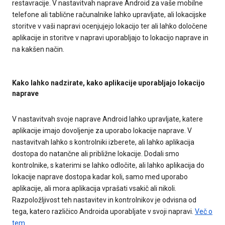
restavracije. V nastavitvah naprave Android za vaše mobilne
telefone ali tablične računalnike lahko upravljate, ali lokacijske
storitve v vaši napravi ocenjujejo lokacijo ter ali lahko določene
aplikacije in storitve v napravi uporabljajo to lokacijo naprave in
na kakšen način.
Kako lahko nadzirate, kako aplikacije uporabljajo lokacijo
naprave
V nastavitvah svoje naprave Android lahko upravljate, katere
aplikacije imajo dovoljenje za uporabo lokacije naprave. V
nastavitvah lahko s kontrolniki izberete, ali lahko aplikacija
dostopa do natančne ali približne lokacije. Dodali smo
kontrolnike, s katerimi se lahko odločite, ali lahko aplikacija do
lokacije naprave dostopa kadar koli, samo med uporabo
aplikacije, ali mora aplikacija vprašati vsakič ali nikoli.
Razpoložljivost teh nastavitev in kontrolnikov je odvisna od
tega, katero različico Androida uporabljate v svoji napravi.
Več o
tem
.