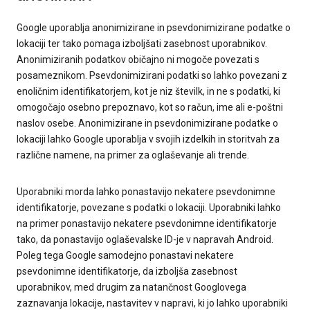
Google uporablja anonimizirane in psevdonimizirane podatke o
lokaciji ter tako pomaga izboljšati zasebnost uporabnikov.
Anonimiziranih podatkov običajno ni mogoče povezati s
posameznikom. Psevdonimizirani podatki so lahko povezani z
enoličnim identifikatorjem, kot je niz številk, in ne s podatki, ki
omogočajo osebno prepoznavo, kot so račun, ime ali e-poštni
naslov osebe. Anonimizirane in psevdonimizirane podatke o
lokaciji lahko Google uporablja v svojih izdelkih in storitvah za
različne namene, na primer za oglaševanje ali trende.
Uporabniki morda lahko ponastavijo nekatere psevdonimne
identifikatorje, povezane s podatki o lokaciji. Uporabniki lahko
na primer ponastavijo nekatere psevdonimne identifikatorje
tako, da ponastavijo oglaševalske ID-je v napravah Android.
Poleg tega Google samodejno ponastavi nekatere
psevdonimne identifikatorje, da izboljša zasebnost
uporabnikov, med drugim za natančnost Googlovega
zaznavanja lokacije, nastavitev v napravi, ki jo lahko uporabniki