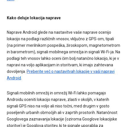
Kako deluje lokacija naprave
Naprave Android glede na nastavitve vaše naprave ocenijo
lokacijo na podlagi različnih vnosov, vključno z GPS-om, tipali
(na primer merilnikom pospeška, žiroskopom, magnetometrom
in barometrom), signali mobilnega omrežja in signali Wi-Fi-ja. Na
podlagi teh vnosov lahko oceni čim bolj natančno lokacijo, ki je v
napravi na voljo aplikacijam in storitvam, ki imajo zahtevana
dovoljenja.
Preberite več o nastavitvah lokacije v vaši napravi
Android
.
Signali mobilnih omrežij in omrežij Wi-Fi lahko pomagajo
Androidu oceniti lokacijo naprave, zlasti v okoljih, v katerih
signali GPS niso na voljo ali niso točni, med drugim v gosto
poseljenih urbanih območjih ali v zaprtih prostorih. Natančnost
Googlovega zaznavanja lokacije (oziroma Googlove lokacijske
storitve) je Googlova storitev, ki te signale uporablja za