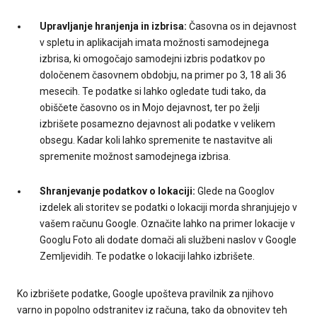
Upravljanje hranjenja in izbrisa:
Časovna os in dejavnost
v spletu in aplikacijah imata možnosti samodejnega
izbrisa, ki omogočajo samodejni izbris podatkov po
določenem časovnem obdobju, na primer po 3, 18 ali 36
mesecih. Te podatke si lahko ogledate tudi tako, da
obiščete časovno os in Mojo dejavnost, ter po želji
izbrišete posamezno dejavnost ali podatke v velikem
obsegu. Kadar koli lahko spremenite te nastavitve ali
spremenite možnost samodejnega izbrisa.
Shranjevanje podatkov o lokaciji:
Glede na Googlov
izdelek ali storitev se podatki o lokaciji morda shranjujejo v
vašem računu Google. Označite lahko na primer lokacije v
Googlu Foto ali dodate domači ali službeni naslov v Google
Zemljevidih. Te podatke o lokaciji lahko izbrišete.
Ko izbrišete podatke, Google upošteva pravilnik za njihovo
varno in popolno odstranitev iz računa, tako da obnovitev teh