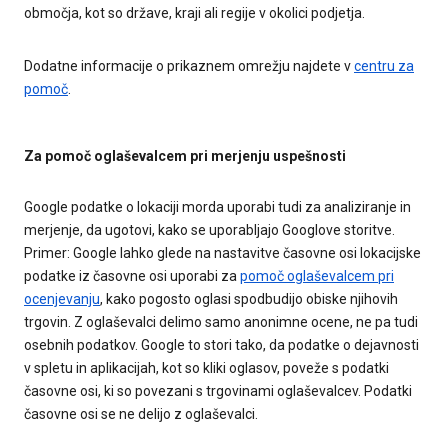
območja, kot so države, kraji ali regije v okolici podjetja.
Dodatne informacije o prikaznem omrežju najdete v
centru za
pomoč
.
Za pomoč oglaševalcem pri merjenju uspešnosti
Google podatke o lokaciji morda uporabi tudi za analiziranje in
merjenje, da ugotovi, kako se uporabljajo Googlove storitve. ​
Primer: Google lahko glede na nastavitve časovne osi lokacijske
podatke iz časovne osi uporabi za
pomoč oglaševalcem pri
ocenjevanju
, kako pogosto oglasi spodbudijo obiske njihovih
trgovin. Z oglaševalci delimo samo anonimne ocene, ne pa tudi
osebnih podatkov. Google to stori tako, da podatke o dejavnosti
v spletu in aplikacijah, kot so kliki oglasov, poveže s podatki
časovne osi, ki so povezani s trgovinami oglaševalcev. Podatki
časovne osi se ne delijo z oglaševalci.