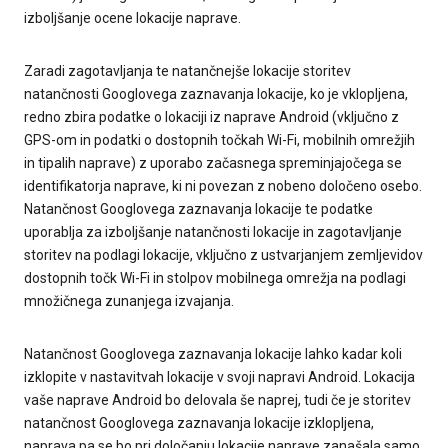
izboljšanje ocene lokacije naprave.
Zaradi zagotavljanja te natančnejše lokacije storitev
natančnosti Googlovega zaznavanja lokacije, ko je vklopljena,
redno zbira podatke o lokaciji iz naprave Android (vključno z
GPS-om in podatki o dostopnih točkah Wi-Fi, mobilnih omrežjih
in tipalih naprave) z uporabo začasnega spreminjajočega se
identifikatorja naprave, ki ni povezan z nobeno določeno osebo.
Natančnost Googlovega zaznavanja lokacije te podatke
uporablja za izboljšanje natančnosti lokacije in zagotavljanje
storitev na podlagi lokacije, vključno z ustvarjanjem zemljevidov
dostopnih točk Wi-Fi in stolpov mobilnega omrežja na podlagi
množičnega zunanjega izvajanja.
Natančnost Googlovega zaznavanja lokacije lahko kadar koli
izklopite v nastavitvah lokacije v svoji napravi Android. Lokacija
vaše naprave Android bo delovala še naprej, tudi če je storitev
natančnost Googlovega zaznavanja lokacije izklopljena,
naprava pa se bo pri določanju lokacije naprave zanašala samo