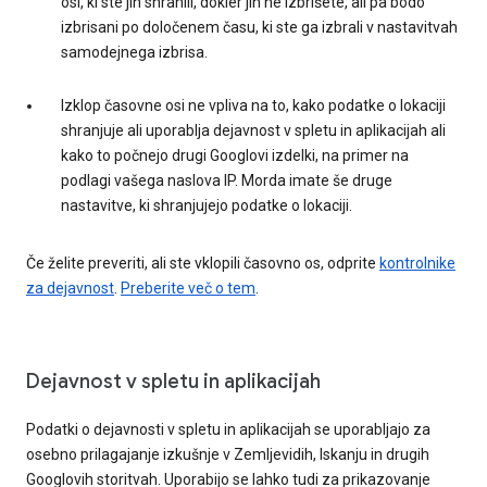
osi, ki ste jih shranili, dokler jih ne izbrišete, ali pa bodo
izbrisani po določenem času, ki ste ga izbrali v nastavitvah
samodejnega izbrisa.
Izklop časovne osi ne vpliva na to, kako podatke o lokaciji
shranjuje ali uporablja dejavnost v spletu in aplikacijah ali
kako to počnejo drugi Googlovi izdelki, na primer na
podlagi vašega naslova IP. Morda imate še druge
nastavitve, ki shranjujejo podatke o lokaciji.
Če želite preveriti, ali ste vklopili časovno os, odprite
kontrolnike
za dejavnost
.
Preberite več o tem
.
Dejavnost v spletu in aplikacijah
Podatki o dejavnosti v spletu in aplikacijah se uporabljajo za
osebno prilagajanje izkušnje v Zemljevidih, Iskanju in drugih
Googlovih storitvah. Uporabijo se lahko tudi za prikazovanje