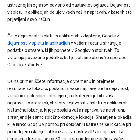
ustreznejših oglasov, odvisno od nastavitev oglasov. Dejavnost
v spletu in aplikacijah deluje v vseh vaših napravah, v katerih ste
prijavljeni v svoj račun.
Če je dejavnost v spletu in aplikacijah vklopljena, Google v
dejavnosti v spletu in aplikacijah
v vašem računu shranjuje
podatke o stvareh, ki jih počnete v Googlovih storitvah. To
vključuje povezane podatke, kot je splošno območje uporabe
Googlove storitve.
Če na primer iščete informacije o vremenu in prejmete
rezultate za lokacijo, poslano iz vaše naprave, se ta dejavnost,
vključno s splošnim območjem, na katerem je bila vaša
naprava, ko ste iskali, shrani v dejavnost v spletu in aplikacijah.
Natančna lokacija, ki jo je poslala vaša naprava, se ne shrani,
shranjeno je samo splošno območje lokacije. Shranjena lokacija,
ki je lahko Googlu v pomoč pri določanju ustreznejše lokacije pri
prihodnjem iskanju, lahko izvira iz naslova IP ali naprave. Ta
shranjena lokacija se po 30 dneh samodejno izbriše iz vaše