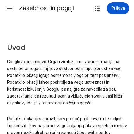
Zasebnost in pogoji
Prijava
Uvod
Googlovo poslanstvo: Organizirati želimo vse informacije na
svetu ter omogočiti njihovo dostopnost in uporabnost za vse.
Podatki o lokaciji igrajo pomembno vlogo pri tem poslanstvu.
Podatki o lokaciji lahko poskrbijo za večjo ustreznost in
koristnost izkušenj v Googlu, pa naj gre za navodila za pot,
zagotavljanje, da rezultati iskanja vključujejo stvari v vaši bližini
ali prikaz, kdaj je v restavraciji običajno gneča.
Podatki o lokaciji so prav tako v pomoč pri delovanju temeljnih
funkcij izdelkov, na primer zagotavljanju prikaza spletnih mest v
pravem jeziku ali ohranjanju varnosti Googlovih storitev.