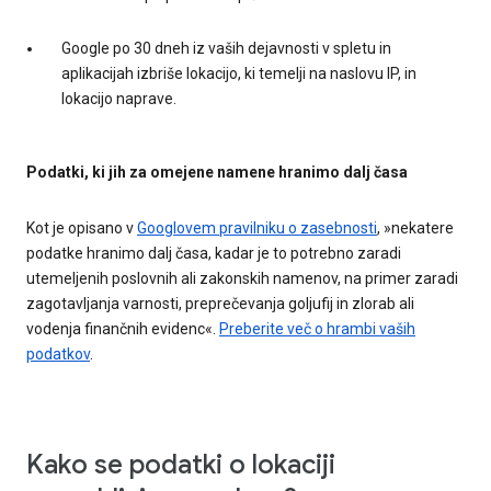
Google po 30 dneh iz vaših dejavnosti v spletu in
aplikacijah izbriše lokacijo, ki temelji na naslovu IP, in
lokacijo naprave.
Podatki, ki jih za omejene namene hranimo dalj časa
Kot je opisano v
Googlovem pravilniku o zasebnosti
, »nekatere
podatke hranimo dalj časa, kadar je to potrebno zaradi
utemeljenih poslovnih ali zakonskih namenov, na primer zaradi
zagotavljanja varnosti, preprečevanja goljufij in zlorab ali
vodenja finančnih evidenc«.
Preberite več o hrambi vaših
podatkov
.
Kako se podatki o lokaciji