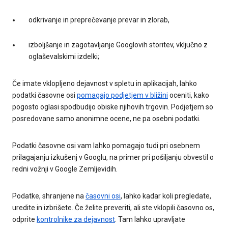
odkrivanje in preprečevanje prevar in zlorab,
izboljšanje in zagotavljanje Googlovih storitev, vključno z
oglaševalskimi izdelki;
Če imate vklopljeno dejavnost v spletu in aplikacijah, lahko
podatki časovne osi
pomagajo podjetjem v bližini
oceniti, kako
pogosto oglasi spodbudijo obiske njihovih trgovin. Podjetjem so
posredovane samo anonimne ocene, ne pa osebni podatki.
Podatki časovne osi vam lahko pomagajo tudi pri osebnem
prilagajanju izkušenj v Googlu, na primer pri pošiljanju obvestil o
redni vožnji v Google Zemljevidih.
Podatke, shranjene na
časovni osi
, lahko kadar koli pregledate,
uredite in izbrišete. Če želite preveriti, ali ste vklopili časovno os,
odprite
kontrolnike za dejavnost
. Tam lahko upravljate