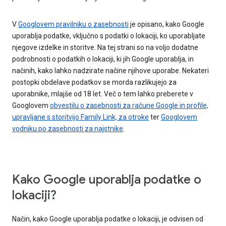
V
Googlovem pravilniku o zasebnosti
je opisano, kako Google
uporablja podatke, vključno s podatki o lokaciji, ko uporabljate
njegove izdelke in storitve. Na tej strani so na voljo dodatne
podrobnosti o podatkih o lokaciji, ki jih Google uporablja, in
načinih, kako lahko nadzirate načine njihove uporabe. Nekateri
postopki obdelave podatkov se morda razlikujejo za
uporabnike, mlajše od 18 let. Več o tem lahko preberete v
Googlovem
obvestilu o zasebnosti za račune Google in profile,
upravljane s storitvijo Family Link, za otroke
ter
Googlovem
vodniku po zasebnosti za najstnike
.
Kako Google uporablja podatke o
lokaciji?
Način, kako Google uporablja podatke o lokaciji, je odvisen od