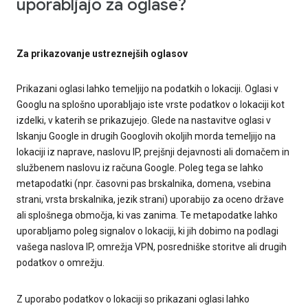
uporabljajo za oglase?
Za prikazovanje ustreznejših oglasov
Prikazani oglasi lahko temeljijo na podatkih o lokaciji. Oglasi v
Googlu na splošno uporabljajo iste vrste podatkov o lokaciji kot
izdelki, v katerih se prikazujejo. Glede na nastavitve oglasi v
Iskanju Google in drugih Googlovih okoljih morda temeljijo na
lokaciji iz naprave, naslovu IP, prejšnji dejavnosti ali domačem in
službenem naslovu iz računa Google. Poleg tega se lahko
metapodatki (npr. časovni pas brskalnika, domena, vsebina
strani, vrsta brskalnika, jezik strani) uporabijo za oceno države
ali splošnega območja, ki vas zanima. Te metapodatke lahko
uporabljamo poleg signalov o lokaciji, ki jih dobimo na podlagi
vašega naslova IP, omrežja VPN, posredniške storitve ali drugih
podatkov o omrežju.
Z uporabo podatkov o lokaciji so prikazani oglasi lahko