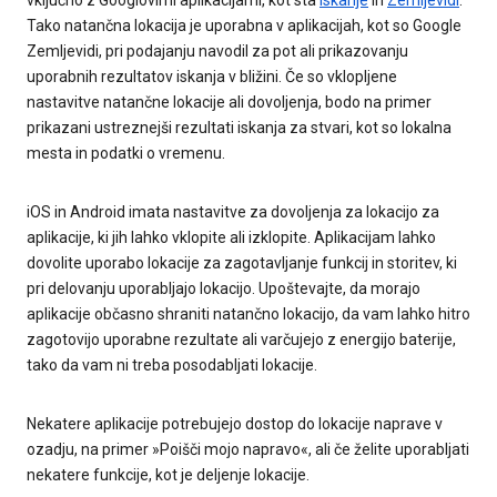
vključno z Googlovimi aplikacijami, kot sta
Iskanje
in
Zemljevidi
.
Tako natančna lokacija je uporabna v aplikacijah, kot so Google
Zemljevidi, pri podajanju navodil za pot ali prikazovanju
uporabnih rezultatov iskanja v bližini. Če so vklopljene
nastavitve natančne lokacije ali dovoljenja, bodo na primer
prikazani ustreznejši rezultati iskanja za stvari, kot so lokalna
mesta in podatki o vremenu.
iOS in Android imata nastavitve za dovoljenja za lokacijo za
aplikacije, ki jih lahko vklopite ali izklopite. Aplikacijam lahko
dovolite uporabo lokacije za zagotavljanje funkcij in storitev, ki
pri delovanju uporabljajo lokacijo. Upoštevajte, da morajo
aplikacije občasno shraniti natančno lokacijo, da vam lahko hitro
zagotovijo uporabne rezultate ali varčujejo z energijo baterije,
tako da vam ni treba posodabljati lokacije.
Nekatere aplikacije potrebujejo dostop do lokacije naprave v
ozadju, na primer »Poišči mojo napravo«, ali če želite uporabljati
nekatere funkcije, kot je deljenje lokacije.