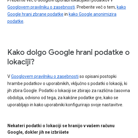
Preberite več o Googlovi uporabi lokacijskih podatkov v
Googlovem pravilniku o zasebnosti
. Preberite več o tem,
kako
Google hrani zbrane podatke
in
kako Google anonimizira
podatke
.
Kako dolgo Google hrani podatke o
lokaciji?
V
Googlovem pravilniku o zasebnosti
so opisani postopki
hrambe podatkov o uporabnikih, vključno s podatki o lokaciji, ki
jih zbira Google. Podatki o lokaciji se zbirajo za različna časovna
obdobja, odvisno od tega, za kakšne podatke gre, kako se
uporabljajo in kako uporabniki konfigurirajo svoje nastavitve.
Nekateri podatki o lokaciji se hranijo v vašem računu
Google, dokler jih ne izbrišete