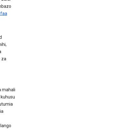
ambazo
ifaa
d
ihi,
a
 za
a mahali
 kuhusu
kutumia
ia
ilango