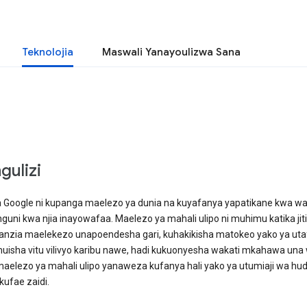
Teknolojia
Maswali Yanayoulizwa Sana
gulizi
a Google ni kupanga maelezo ya dunia na kuyafanya yapatikane kwa w
guni kwa njia inayowafaa. Maelezo ya mahali ulipo ni muhimu katika jit
uanzia maelekezo unapoendesha gari, kuhakikisha matokeo yako ya utaf
uisha vitu vilivyo karibu nawe, hadi kukuonyesha wakati mkahawa una
maelezo ya mahali ulipo yanaweza kufanya hali yako ya utumiaji wa h
kufae zaidi.