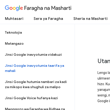
Faragha na Masharti
Muhtasari
Sera ya Faragha
Sheria na Masharti
Teknolojia
Matangazo
Jinsi Google inavyotumia vidakuzi
Utan
Jinsi Google inavyotumia taarifa ya
mahali
Lengo l
ulimwen
Jinsi Google hutumia nambari za kadi
hizo. K
za mikopo kwa shughuli za malipo
yanajum
wengi, 
Jinsi Google Voice hufanya kazi
Google i
Mwongozo wa Faragha wa Bidhaa za