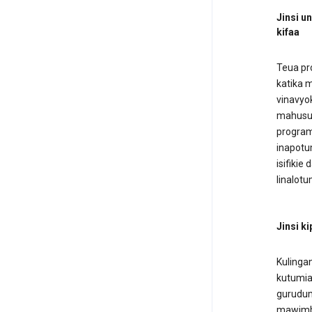
Jinsi u
kifaa
Teua pr
katika m
vinavyo
mahusus
program
inapotum
isifikie
linalot
Jinsi k
Kulingan
kutumia
gurudum
mawimbi