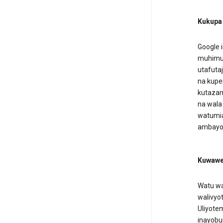
Kukupa 
Google 
muhimu 
utafutaj
na kupe
kutazam
na wala 
watumia
ambayo
Kuwawe
Watu wa
walivyo
Uliyote
inayobu