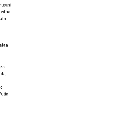
hususi
 vifaa
uta
afaa
ezo
uta,
o,
futia