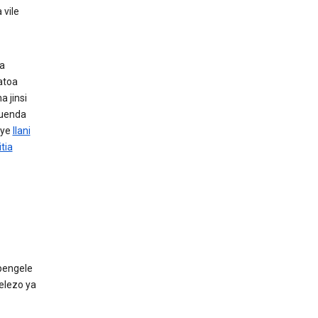
 vile
ha
atoa
 jinsi
huenda
nye
Ilani
tia
pengele
elezo ya