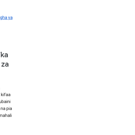
agha ya
ika
 za
a
 kifaa
baini
 na pia
mahali