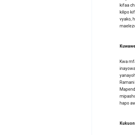
kifaa c
kilipo 
vyako, 
maelezo
Kuwawe
Kwa mfan
inayowa
yanayoh
Ramani 
Mapende
mipasho 
hapo aw
Kukuon