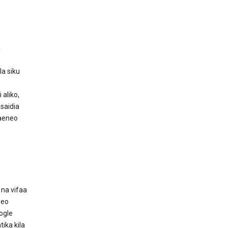
a
la siku
aliko,
saidia
aeneo
na vifaa
neo
ogle
ika kila