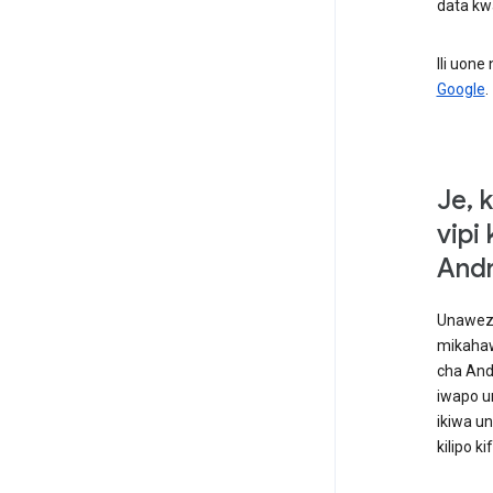
data kw
Ili uon
Google
.
Je, 
vipi
Andr
Unaweza 
mikahawa
cha And
iwapo un
ikiwa u
kilipo k