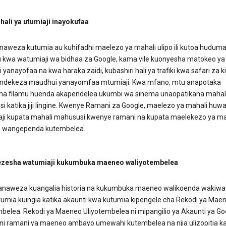
hali ya utumiaji inayokufaa
inaweza kutumia au kuhifadhi maelezo ya mahali ulipo ili kutoa hudum
kwa watumiaji wa bidhaa za Google, kama vile kuonyesha matokeo ya
i yanayofaa na kwa haraka zaidi, kubashiri hali ya trafiki kwa safari za ki
ndekeza maudhui yanayomfaa mtumiaji. Kwa mfano, mtu anapotaka
a filamu huenda akapendelea ukumbi wa sinema unaopatikana mahali 
si katika jiji lingine. Kwenye Ramani za Google, maelezo ya mahali huwa
ji kupata mahali mahususi kwenye ramani na kupata maelekezo ya m
 wangependa kutembelea.
zesha watumiaji kukumbuka maeneo waliyotembelea
naweza kuangalia historia na kukumbuka maeneo walikoenda wakiwa 
tumia kuingia katika akaunti kwa kutumia kipengele cha Rekodi ya Mae
mbelea. Rekodi ya Maeneo Uliyotembelea ni mipangilio ya Akaunti ya Go
ni ramani ya maeneo ambayo umewahi kutembelea na njia ulizopitia kat