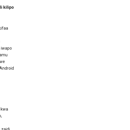
i kilipo
kifaa
i
 iwapo
ramu
mwe
 Android
o kwa
,
 zaidi