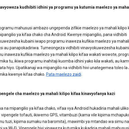
navyoweza kudhibiti idhini ya programu ya kutumia maelezo ya mahal
ogramu mahususi ambazo ungependa zifikie maelezo ya mahali kilipo 
ipangilio ya kifaa chako cha Android. Kwenye mipangilio, pana vidhibiti
kuwezesha kubaini iwapo programu inaweza kufikia maelezo ya mahal
i au panapokadiriwa. Tumeongeza vidhibiti vinavyokuwezesha kubaini
u inaweza kufikia maelezo ya mahali kilipo kifaa wakati wowote, prog
ika tu, ikiwa programu inahitaji kuomba idhini yako kila wakati, au ka
 data hiyo. Upatikanaji wa mipangilio na vidhibiti hivi unategemea toleo la
umika kwenye kifaa chako.
Pata maelezo zaidi
.
ipengele cha maelezo ya mahali kilipo kifaa kinavyofanya kazi
a na mipangilio ya kifaa chako, vifaa vya Android hukadiria mahali ulik
 vipengele tofauti, ikiwemo GPS, vitambuzi (kama vile kipima mchapuko
u tuzi, kipima sumaku na baromita), mawimbi ya mtandao wa simu na
 ya Wi-Fi. Vipengele hivi vinaweza kutumika kukadiria mahali mahususi