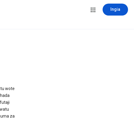
Ingia
atu wote
ihada
utaji
 watu
uduma za