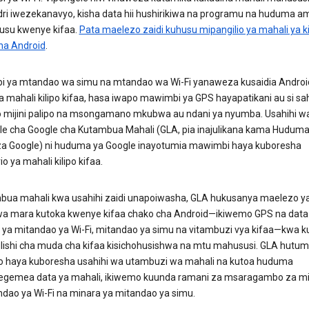
adri iwezekanavyo, kisha data hii hushirikiwa na programu na huduma 
su kwenye kifaa.
Pata maelezo zaidi kuhusu mipangilio ya mahali ya k
ha Android
.
 ya mtandao wa simu na mtandao wa Wi-Fi yanaweza kusaidia Androi
a mahali kilipo kifaa, hasa iwapo mawimbi ya GPS hayapatikani au si sah
 mijini palipo na msongamano mkubwa au ndani ya nyumba. Usahihi w
le cha Google cha Kutambua Mahali (GLA, pia inajulikana kama Huduma
za Google) ni huduma ya Google inayotumia mawimbi haya kuboresha
o ya mahali kilipo kifaa.
ambua mahali kwa usahihi zaidi unapoiwasha, GLA hukusanya maelezo y
a mara kutoka kwenye kifaa chako cha Android—ikiwemo GPS na data
 ya mitandao ya Wi-Fi, mitandao ya simu na vitambuzi vya kifaa—kwa 
lishi cha muda cha kifaa kisichohusishwa na mtu mahususi. GLA hutum
 haya kuboresha usahihi wa utambuzi wa mahali na kutoa huduma
egemea data ya mahali, ikiwemo kuunda ramani za msaragambo za m
ndao ya Wi-Fi na minara ya mitandao ya simu.