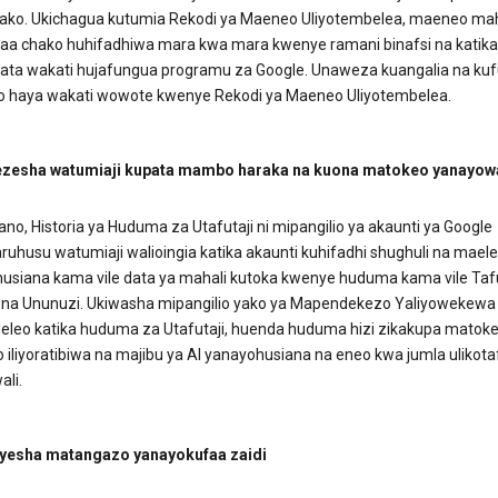
hako. Ukichagua kutumia Rekodi ya Maeneo Uliyotembelea, maeneo ma
kifaa chako huhifadhiwa mara kwa mara kwenye ramani binafsi na katika
hata wakati hujafungua programu za Google. Unaweza kuangalia na kuf
 haya wakati wowote kwenye Rekodi ya Maeneo Uliyotembelea.
zesha watumiaji kupata mambo haraka na kuona matokeo yanayow
o, Historia ya Huduma za Utafutaji ni mipangilio ya akaunti ya Google
ruhusu watumiaji walioingia katika akaunti kuhifadhi shughuli na mael
usiana kama vile data ya mahali kutoka kwenye huduma kama vile Taf
na Ununuzi. Ukiwasha mipangilio yako ya Mapendekezo Yaliyowekewa
leo katika huduma za Utafutaji, huenda huduma hizi zikakupa matoke
iliyoratibiwa na majibu ya AI yanayohusiana na eneo kwa jumla ulikota
ali.
yesha matangazo yanayokufaa zaidi