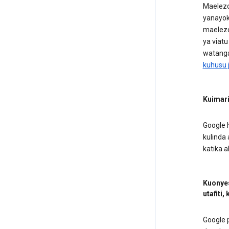
Maelezo
yanayoku
maelezo
ya viat
watanga
kuhusu 
Kuimari
Google 
kulinda
katika a
Kuonye
utafiti,
Google 