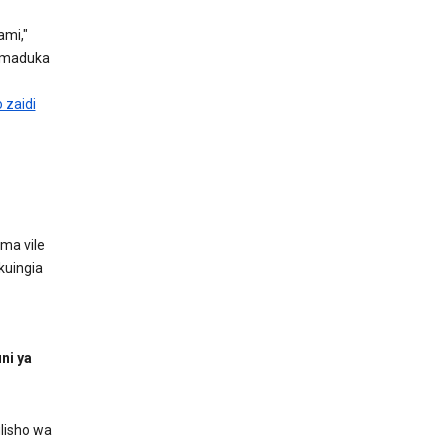
ami,"
 maduka
 zaidi
ma vile
kuingia
ni ya
lisho wa