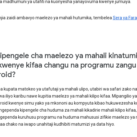
a madhumuni ya utafiti na kuonyesha yanayovuma kwenye jumuiya.
e njia zaidi ambavyo maelezo ya mahali hutumika, tembelea
Sera ya Far
kipengele cha maelezo ya mahali kinatum
 kwenye kifaa changu na programu zangu
oid?
kupata matokeo ya utafutaji ya mahali ulipo, utabiri wa safari zako n
 iliyo karibu nawe kupitia maelezo ya mahali kilipo kifaa. Mipangilio ya
roid kwenye simu yako ya mkononi au kompyuta kibao hukuwezesha ku
gependa kipengele cha huduma za mahali kikadirie mahali kilipo kifaa,
ngependa kuruhusu programu na huduma mahususi zifikie maelezo ya 
ifaa chako na iwapo unahitaji kudhibiti matumizi ya data hiyo.