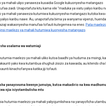
 ya mahali ulipo yanaweza kusaidia Google kukuonyesha matangazo
faa zaidi. Unapotafuta kitu kama vile "maduka ya viatu yaliyo karibu n
 ya mahali yanaweza kutumiwa kukuonyesha matangazo kutoka kwa
u yaliyo karibu nawe. Au, unapotafuta bima ya wanyama vipenzi, huenda
zaji wakaonyesha manufaa tofauti kutegemea na eneo.
Pata maelezo
jinsi maelezo ya mahali hutumiwa kuonyesha matangazo
.
sha usalama wa watumiaji
hutumia maelezo ya mahali uliko kutoa baadhi ya huduma za msingi, ka
 akaunti yako kwa kutambua shughuli zisizo za kawaida, au kitendo cha 
kaunti kinachofanywa katika jiji tofauti.
sha yanayovuma kwenye jumuiya, kutoa makadirio na kwa madhumu
 kwa njia isiyotambulisha mtu
pia hutumia maelezo ya mahali yaliyojumlishwa na yanayoficha utambu