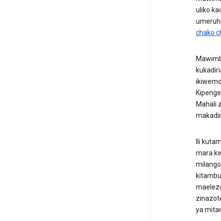
uliko k
umeruhu
chako c
Mawimbi
kukadiri
ikiwemo
Kipenge
Mahali 
makadiri
Ili kut
mara kw
milango
kitambu
maelezo
zinazot
ya mita