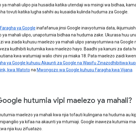
ya mahali ulipo pia husaidia katika utendaji wa msingi wa bidhaa, kama
a tovuti katika lugha sahihi au kusaidia kulinda huduma za Google.
 Faragha ya Google
inafafanua jinsi Google inavyotumia data, ikijumuis
 ya mahali ulipo, unapotumia bidhaa na huduma zake. Ukurasa huu un
zi wa ziada kuhusu maelezo ya mahali ulipo yanayotumiwa na Google na
eza kudhibiti kutumika kwa maelezo hayo. Baadhi ya kanuni za data 
autiana kwa watumiaji walio chini ya miaka 18. Pata maelezo zaidi kwe
gha ya Google kuhusu Akaunti za Google na Wasifu Zinazodhibitiwa kupi
Link, kwa Watoto
na
Mwongozo wa Google kuhusu Faragha kwa Vijana
.
Google hutumia vipi maelezo ya mahali?
hutumia maelezo ya mahali kwa njia tofauti kulingana na huduma au ki
 mipangilio ya kifaa na akaunti ya mtumiaji. Google inaweza kutumia ma
wa njia kuu zifuatazo.