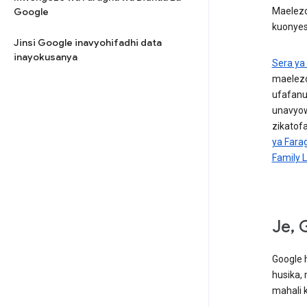
Google
Maelezo 
kuonyesh
Jinsi Google inavyohifadhi data
inayokusanya
Sera ya
maelezo
ufafanu
unavyow
zikatof
ya Fara
Family 
Je, 
Google 
husika,
mahali k