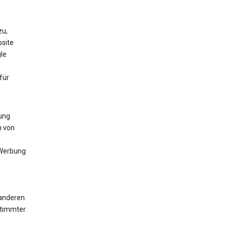
zu,
bsite
le
für
lung
n von
 Werbung
 anderen
stimmter