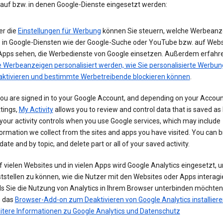
 auf bzw. in denen Google-Dienste eingesetzt werden:
er die
Einstellungen für Werbung
können Sie steuern, welche Werbeanz
e in Google-Diensten wie der Google-Suche oder YouTube bzw. auf Webs
 Apps sehen, die Werbedienste von Google einsetzen. Außerdem erfahre
e Werbeanzeigen personalisiert werden, wie Sie personalisierte Werbun
aktivieren und bestimmte Werbetreibende blockieren können
.
you are signed in to your Google Account, and depending on your Accou
tings,
My Activity
allows you to review and control data that is saved as 
your activity controls when you use Google services, which may include
ormation we collect from the sites and apps you have visited. You can 
date and by topic, and delete part or all of your saved activity.
 vielen Websites und in vielen Apps wird Google Analytics eingesetzt, 
tstellen zu können, wie die Nutzer mit den Websites oder Apps interagi
ls Sie die Nutzung von Analytics in Ihrem Browser unterbinden möchte
e das
Browser-Add-on zum Deaktivieren von Google Analytics installiere
itere Informationen zu Google Analytics und Datenschutz