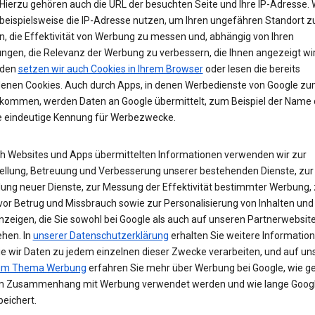
Hierzu gehören auch die URL der besuchten Seite und Ihre IP-Adresse. 
beispielsweise die IP-Adresse nutzen, um Ihren ungefähren Standort z
n, die Effektivität von Werbung zu messen und, abhängig von Ihren
ungen, die Relevanz der Werbung zu verbessern, die Ihnen angezeigt wir
den
setzen wir auch Cookies in Ihrem Browser
oder lesen die bereits
enen Cookies. Auch durch Apps, in denen Werbedienste von Google z
 kommen, werden Daten an Google übermittelt, zum Beispiel der Name
e eindeutige Kennung für Werbezwecke.
ch Websites und Apps übermittelten Informationen verwenden wir zur
tellung, Betreuung und Verbesserung unserer bestehenden Dienste, zur
lung neuer Dienste, zur Messung der Effektivität bestimmter Werbung,
vor Betrug und Missbrauch sowie zur Personalisierung von Inhalten und
zeigen, die Sie sowohl bei Google als auch auf unseren Partnerwebsit
ehen. In
unserer Datenschutzerklärung
erhalten Sie weitere Informatio
ie wir Daten zu jedem einzelnen dieser Zwecke verarbeiten, und auf un
zum Thema Werbung
erfahren Sie mehr über Werbung bei Google, wie ge
m Zusammenhang mit Werbung verwendet werden und wie lange Googl
eichert.