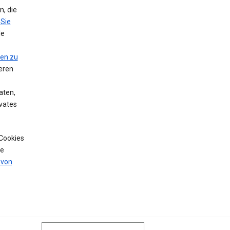
, die
 Sie
le
nen zu
eren
aten,
vates
 Cookies
de
 von