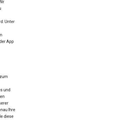
Wir
u
d. Unter
um
 der App
 zum
es und
nen
serer
nau Ihre
e diese