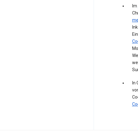
Im
Ch
me
In
Ein
Co
Mod
We
we
Su
In
vo
Co
Co