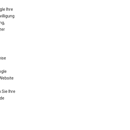
gle Ihre
willigung
ng,
zer
eise
ogle
 Website
Sie Ihre
nde