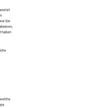
esetzt
on
wie Sie
lisieren,
lt haben
lche
 welche
pps