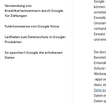
Google. 
Verwendung von
können 
Kreditkartennummern durch Google
ermittel
für Zahlungen
Einstell
Umstän
Funktionsweise von Google Voice
vorhand
Einsatz
Leitfaden zum Datenschutz in Google-
und ein
Produkten
Die dur
So speichert Google die erhobenen
Daten
Bereits
Entwick
Schutz 
Werbean
‑apps s
dazu, w
Seite 
Daten i
Daten sp