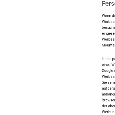
Pers
Wenn die
Werbean
besuche
eingese
Werbean
Mountai
Ist die 
eines W
Google n
Werbean
Sie seh
aufgeru
abhängig
Browser
der obe
Werbung