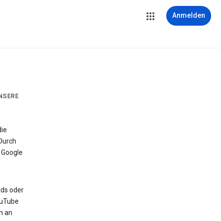
Anmelden
UNSERE
die
Durch
 Google
Ads oder
ouTube
n an