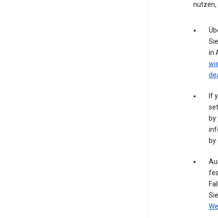
nutzen,
Üb
Si
in
wi
de
If 
set
by 
inf
by 
Auf
fes
Fal
Si
We