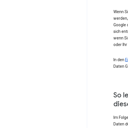
Wenn Si
werden,
Google 
sich ent
wenn Si
oder Ihr
In den
E
Daten G
So l
dies
Im Folg
Daten d