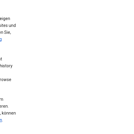
eigen
ites und
n Sie,
g
nt
history
browse
um
eren.
n, können
n
.