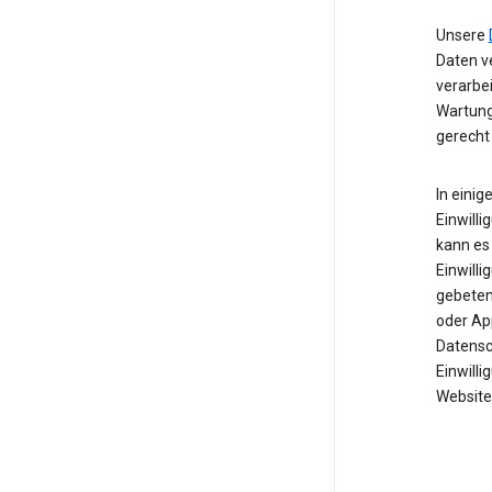
Unsere
Daten ve
verarbe
Wartung
gerecht
In einig
Einwilli
kann es 
Einwill
gebeten 
oder Ap
Datensc
Einwill
Website