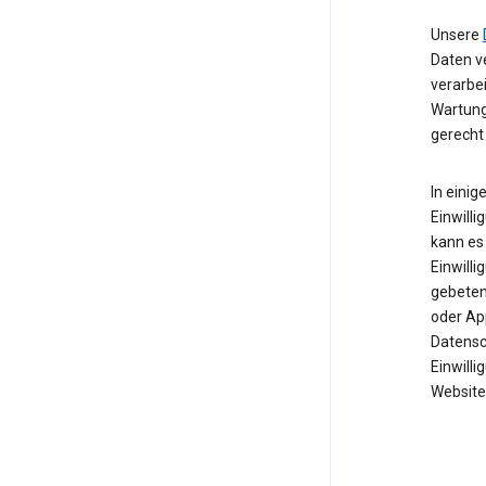
Unsere
Daten ve
verarbe
Wartung
gerecht
In einig
Einwilli
kann es 
Einwill
gebeten 
oder Ap
Datensc
Einwill
Website