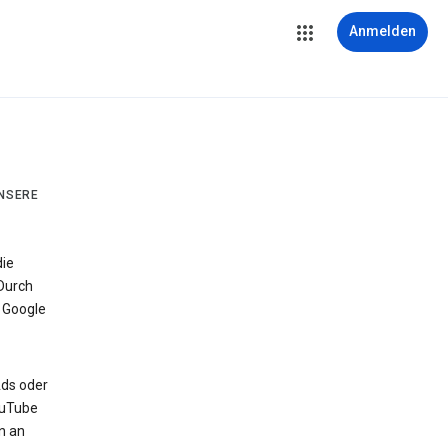
Anmelden
UNSERE
die
Durch
 Google
Ads oder
ouTube
n an