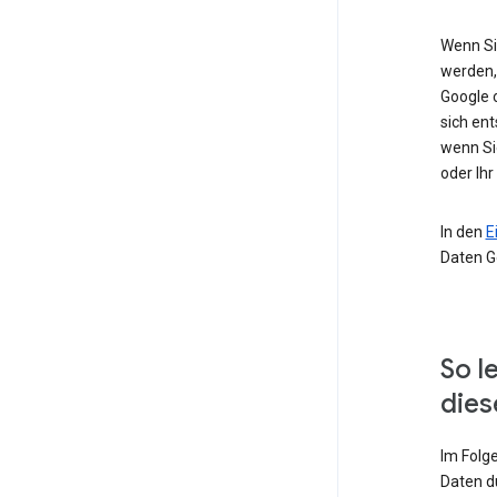
Wenn Si
werden,
Google 
sich ent
wenn Si
oder Ihr
In den
E
Daten G
So l
dies
Im Folg
Daten d