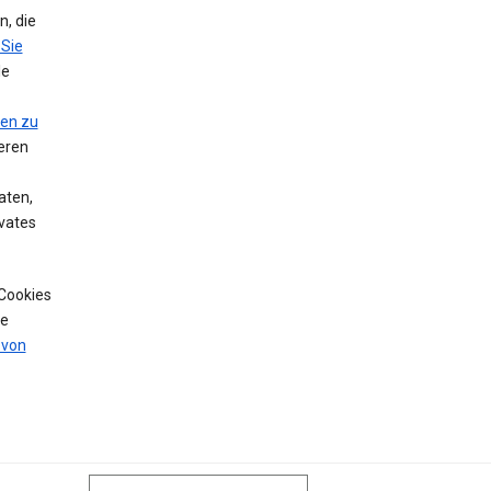
, die
 Sie
le
nen zu
eren
aten,
vates
 Cookies
de
 von