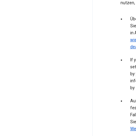
nutzen,
Üb
Si
in
wi
de
If 
set
by 
inf
by 
Auf
fes
Fal
Si
We