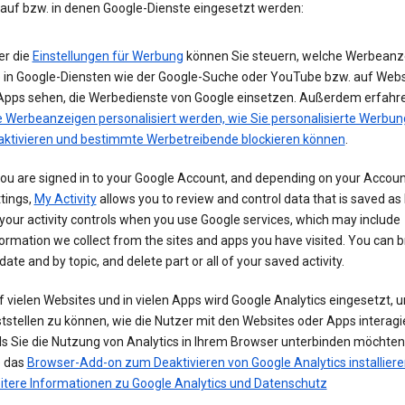
 auf bzw. in denen Google-Dienste eingesetzt werden:
er die
Einstellungen für Werbung
können Sie steuern, welche Werbeanz
e in Google-Diensten wie der Google-Suche oder YouTube bzw. auf Webs
 Apps sehen, die Werbedienste von Google einsetzen. Außerdem erfahre
e Werbeanzeigen personalisiert werden, wie Sie personalisierte Werbun
aktivieren und bestimmte Werbetreibende blockieren können
.
you are signed in to your Google Account, and depending on your Accou
tings,
My Activity
allows you to review and control data that is saved as 
your activity controls when you use Google services, which may include
ormation we collect from the sites and apps you have visited. You can 
date and by topic, and delete part or all of your saved activity.
 vielen Websites und in vielen Apps wird Google Analytics eingesetzt, 
tstellen zu können, wie die Nutzer mit den Websites oder Apps interagi
ls Sie die Nutzung von Analytics in Ihrem Browser unterbinden möchte
e das
Browser-Add-on zum Deaktivieren von Google Analytics installiere
itere Informationen zu Google Analytics und Datenschutz