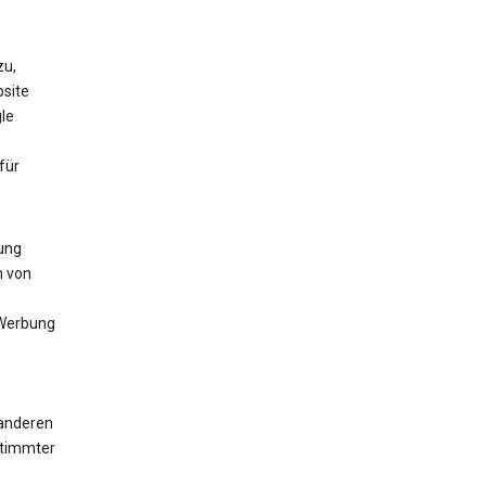
zu,
bsite
le
für
lung
n von
 Werbung
 anderen
stimmter