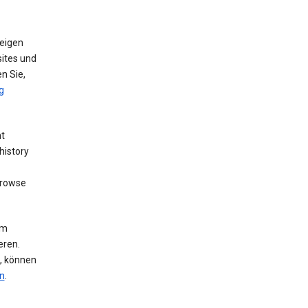
eigen
ites und
n Sie,
g
nt
history
browse
um
eren.
n, können
n
.