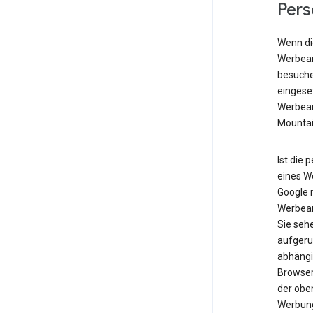
Pers
Wenn die
Werbean
besuche
eingese
Werbean
Mountai
Ist die 
eines W
Google n
Werbean
Sie seh
aufgeru
abhängig
Browser
der obe
Werbung