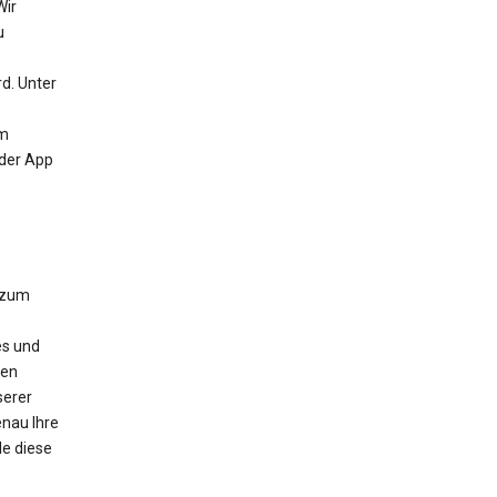
Wir
u
d. Unter
um
 der App
 zum
es und
nen
serer
nau Ihre
e diese