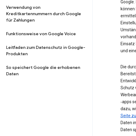
Google. 
Verwendung von
können 
Kreditkartennummern durch Google
ermittel
für Zahlungen
Einstell
Umstän
Funktionsweise von Google Voice
vorhand
Einsatz
Leitfaden zum Datenschutz in Google-
und ein
Produkten
Die dur
So speichert Google die erhobenen
Daten
Bereits
Entwick
Schutz 
Werbean
‑apps s
dazu, w
Seite 
Daten i
Daten sp