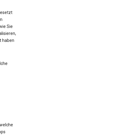
esetzt
on
wie Sie
lisieren,
lt haben
lche
 welche
pps