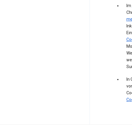
Im
Ch
me
In
Ein
Co
Mod
We
we
Su
In
vo
Co
Co