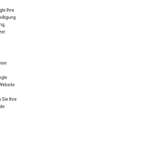
gle Ihre
willigung
ng,
zer
eise
ogle
 Website
Sie Ihre
nde