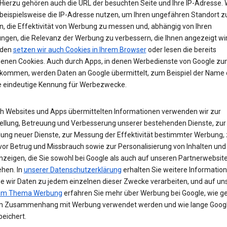
Hierzu gehören auch die URL der besuchten Seite und Ihre IP-Adresse. 
beispielsweise die IP-Adresse nutzen, um Ihren ungefähren Standort z
n, die Effektivität von Werbung zu messen und, abhängig von Ihren
ungen, die Relevanz der Werbung zu verbessern, die Ihnen angezeigt wir
den
setzen wir auch Cookies in Ihrem Browser
oder lesen die bereits
enen Cookies. Auch durch Apps, in denen Werbedienste von Google z
 kommen, werden Daten an Google übermittelt, zum Beispiel der Name
e eindeutige Kennung für Werbezwecke.
ch Websites und Apps übermittelten Informationen verwenden wir zur
tellung, Betreuung und Verbesserung unserer bestehenden Dienste, zur
lung neuer Dienste, zur Messung der Effektivität bestimmter Werbung,
vor Betrug und Missbrauch sowie zur Personalisierung von Inhalten und
zeigen, die Sie sowohl bei Google als auch auf unseren Partnerwebsit
ehen. In
unserer Datenschutzerklärung
erhalten Sie weitere Informatio
ie wir Daten zu jedem einzelnen dieser Zwecke verarbeiten, und auf un
zum Thema Werbung
erfahren Sie mehr über Werbung bei Google, wie ge
m Zusammenhang mit Werbung verwendet werden und wie lange Googl
eichert.