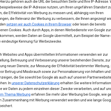
Hierzu gehören auch die URL der besuchten Seite und Ihre IP-Adresse. 
beispielsweise die IP-Adresse nutzen, um Ihren ungefähren Standort z
n, die Effektivität von Werbung zu messen und, abhängig von Ihren
ungen, die Relevanz der Werbung zu verbessern, die Ihnen angezeigt wir
den
setzen wir auch Cookies in Ihrem Browser
oder lesen die bereits
enen Cookies. Auch durch Apps, in denen Werbedienste von Google z
 kommen, werden Daten an Google übermittelt, zum Beispiel der Name
e eindeutige Kennung für Werbezwecke.
ch Websites und Apps übermittelten Informationen verwenden wir zur
tellung, Betreuung und Verbesserung unserer bestehenden Dienste, zur
lung neuer Dienste, zur Messung der Effektivität bestimmter Werbung,
vor Betrug und Missbrauch sowie zur Personalisierung von Inhalten und
zeigen, die Sie sowohl bei Google als auch auf unseren Partnerwebsit
ehen. In
unserer Datenschutzerklärung
erhalten Sie weitere Informatio
ie wir Daten zu jedem einzelnen dieser Zwecke verarbeiten, und auf un
zum Thema Werbung
erfahren Sie mehr über Werbung bei Google, wie ge
m Zusammenhang mit Werbung verwendet werden und wie lange Googl
eichert.