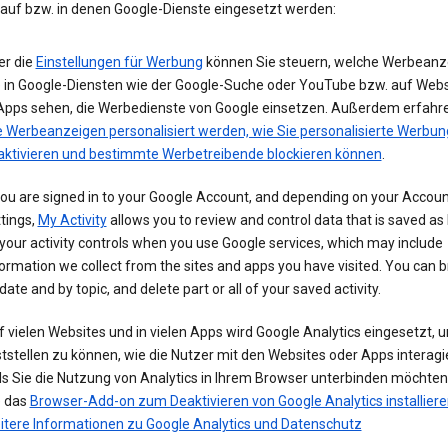
 auf bzw. in denen Google-Dienste eingesetzt werden:
er die
Einstellungen für Werbung
können Sie steuern, welche Werbeanz
e in Google-Diensten wie der Google-Suche oder YouTube bzw. auf Webs
 Apps sehen, die Werbedienste von Google einsetzen. Außerdem erfahre
e Werbeanzeigen personalisiert werden, wie Sie personalisierte Werbun
aktivieren und bestimmte Werbetreibende blockieren können
.
you are signed in to your Google Account, and depending on your Accou
tings,
My Activity
allows you to review and control data that is saved as 
your activity controls when you use Google services, which may include
ormation we collect from the sites and apps you have visited. You can 
date and by topic, and delete part or all of your saved activity.
 vielen Websites und in vielen Apps wird Google Analytics eingesetzt, 
tstellen zu können, wie die Nutzer mit den Websites oder Apps interagi
ls Sie die Nutzung von Analytics in Ihrem Browser unterbinden möchte
e das
Browser-Add-on zum Deaktivieren von Google Analytics installiere
itere Informationen zu Google Analytics und Datenschutz