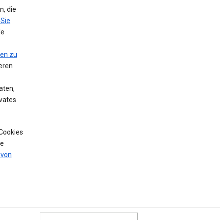
, die
 Sie
le
nen zu
eren
aten,
vates
 Cookies
de
 von