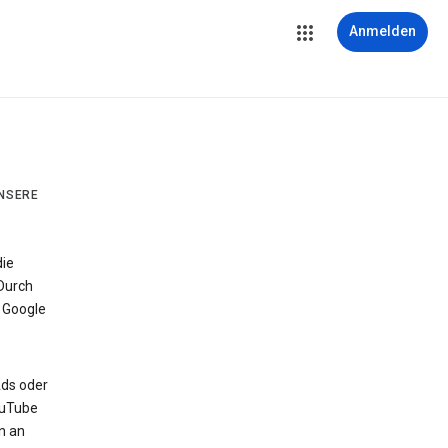
Anmelden
UNSERE
die
Durch
 Google
Ads oder
ouTube
n an