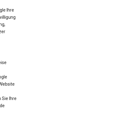
gle Ihre
willigung
ng,
zer
eise
ogle
 Website
Sie Ihre
nde