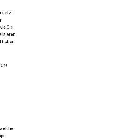
esetzt
on
wie Sie
lisieren,
lt haben
lche
 welche
pps