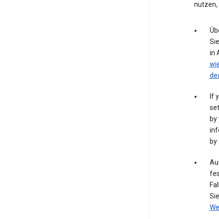
nutzen,
Üb
Si
in
wi
de
If 
set
by 
inf
by 
Auf
fes
Fal
Si
We