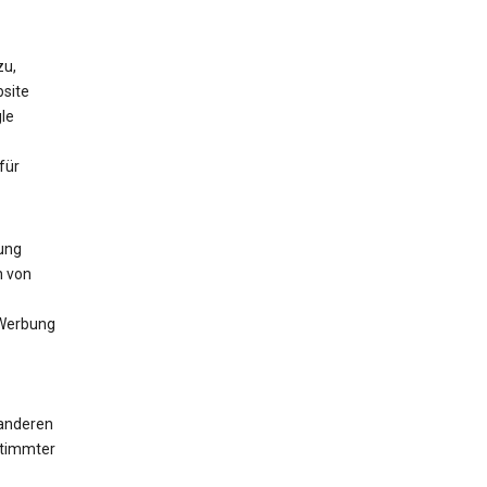
zu,
bsite
le
für
lung
n von
 Werbung
 anderen
stimmter