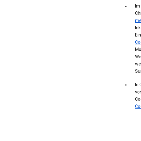
Im
Ch
me
In
Ein
Co
Mod
We
we
Su
In
vo
Co
Co