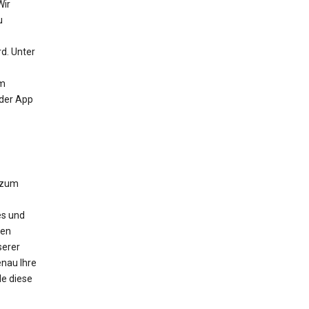
Wir
u
d. Unter
um
 der App
 zum
es und
nen
serer
nau Ihre
e diese