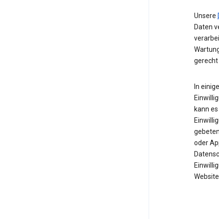
Unsere
Daten ve
verarbe
Wartung
gerecht
In einig
Einwilli
kann es 
Einwill
gebeten 
oder Ap
Datensc
Einwill
Website