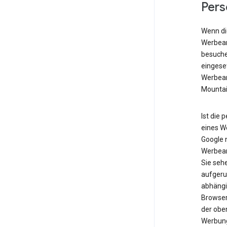
Pers
Wenn die
Werbean
besuche
eingese
Werbean
Mountai
Ist die 
eines W
Google n
Werbean
Sie seh
aufgeru
abhängig
Browser
der obe
Werbung