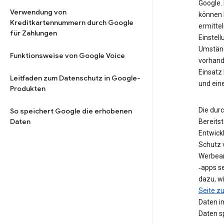
Google. 
Verwendung von
können 
Kreditkartennummern durch Google
ermittel
für Zahlungen
Einstell
Umstän
Funktionsweise von Google Voice
vorhand
Einsatz
Leitfaden zum Datenschutz in Google-
und ein
Produkten
Die dur
So speichert Google die erhobenen
Daten
Bereits
Entwick
Schutz 
Werbean
‑apps s
dazu, w
Seite 
Daten i
Daten sp