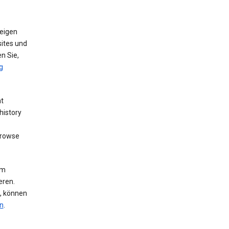
eigen
ites und
n Sie,
g
nt
history
browse
um
eren.
n, können
n
.