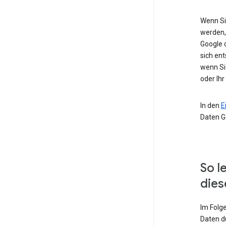
Wenn Si
werden,
Google 
sich ent
wenn Si
oder Ihr
In den
E
Daten G
So l
dies
Im Folg
Daten d