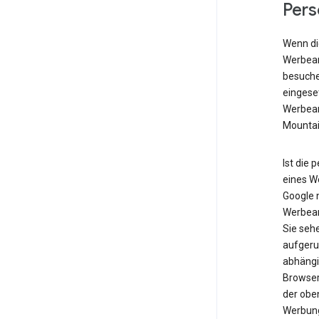
Pers
Wenn die
Werbean
besuche
eingese
Werbean
Mountai
Ist die 
eines W
Google n
Werbean
Sie seh
aufgeru
abhängig
Browser
der obe
Werbung