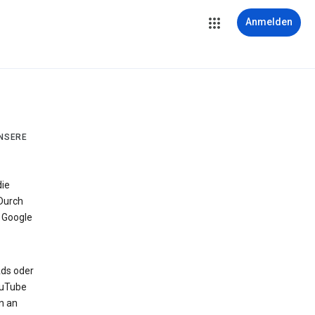
Anmelden
UNSERE
die
Durch
 Google
Ads oder
ouTube
n an