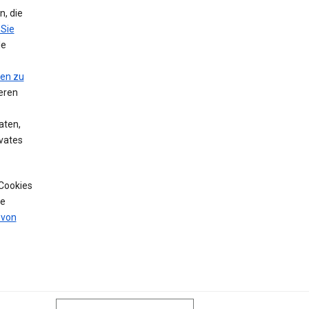
, die
 Sie
le
nen zu
eren
aten,
vates
 Cookies
de
 von