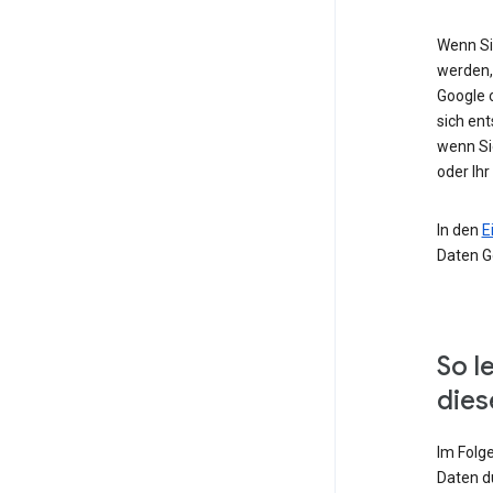
Wenn Si
werden,
Google 
sich ent
wenn Si
oder Ihr
In den
E
Daten G
So l
dies
Im Folg
Daten d