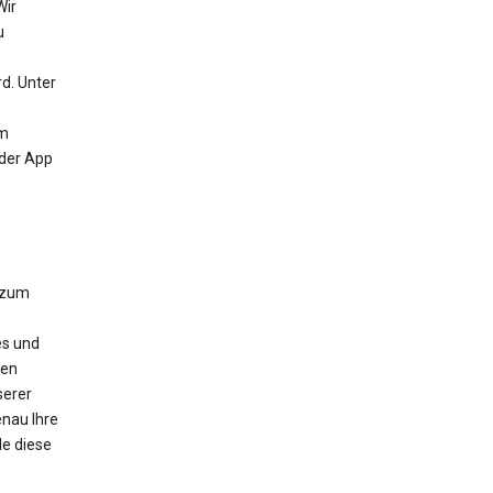
Wir
u
d. Unter
um
 der App
 zum
es und
nen
serer
nau Ihre
e diese