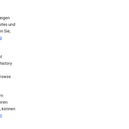
eigen
ites und
n Sie,
g
nt
history
browse
um
eren.
n, können
n
.