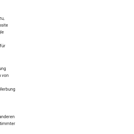
zu,
bsite
le
für
lung
n von
 Werbung
 anderen
stimmter