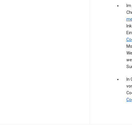
Im
Ch
me
In
Ein
Co
Mod
We
we
Su
In
vo
Co
Co