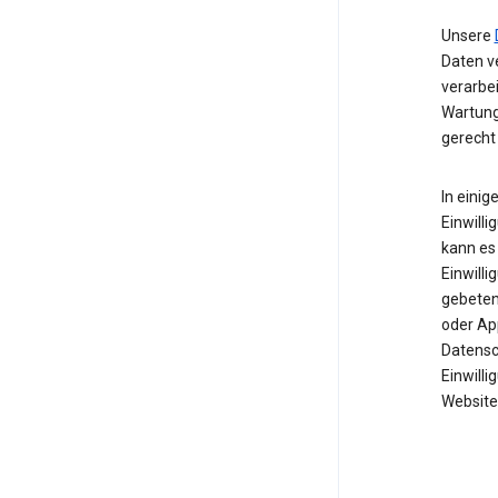
Unsere
Daten ve
verarbe
Wartung
gerecht
In einig
Einwilli
kann es 
Einwill
gebeten 
oder Ap
Datensc
Einwill
Website