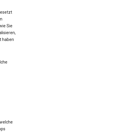
esetzt
on
wie Sie
lisieren,
lt haben
lche
 welche
pps