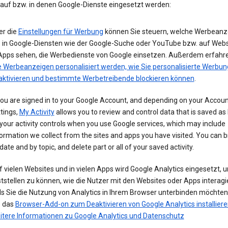
 auf bzw. in denen Google-Dienste eingesetzt werden:
er die
Einstellungen für Werbung
können Sie steuern, welche Werbeanz
e in Google-Diensten wie der Google-Suche oder YouTube bzw. auf Webs
 Apps sehen, die Werbedienste von Google einsetzen. Außerdem erfahre
e Werbeanzeigen personalisiert werden, wie Sie personalisierte Werbun
aktivieren und bestimmte Werbetreibende blockieren können
.
you are signed in to your Google Account, and depending on your Accou
tings,
My Activity
allows you to review and control data that is saved as 
your activity controls when you use Google services, which may include
ormation we collect from the sites and apps you have visited. You can 
date and by topic, and delete part or all of your saved activity.
 vielen Websites und in vielen Apps wird Google Analytics eingesetzt, 
tstellen zu können, wie die Nutzer mit den Websites oder Apps interagi
ls Sie die Nutzung von Analytics in Ihrem Browser unterbinden möchte
e das
Browser-Add-on zum Deaktivieren von Google Analytics installiere
itere Informationen zu Google Analytics und Datenschutz