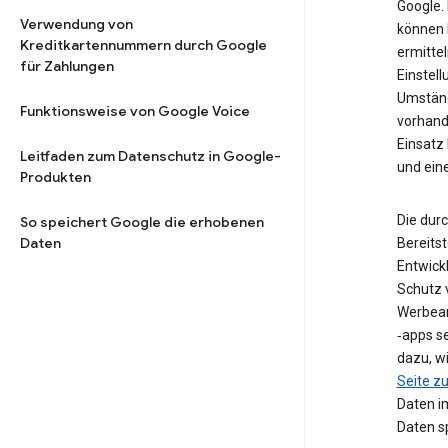
Google. 
Verwendung von
können 
Kreditkartennummern durch Google
ermittel
für Zahlungen
Einstell
Umstän
Funktionsweise von Google Voice
vorhand
Einsatz
Leitfaden zum Datenschutz in Google-
und ein
Produkten
Die dur
So speichert Google die erhobenen
Daten
Bereits
Entwick
Schutz 
Werbean
‑apps s
dazu, w
Seite 
Daten i
Daten sp