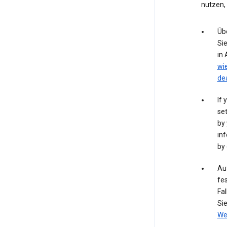
nutzen,
Üb
Si
in
wi
de
If 
set
by 
inf
by 
Auf
fes
Fal
Si
We