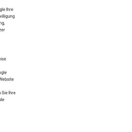
gle Ihre
willigung
ng,
zer
eise
ogle
 Website
Sie Ihre
nde