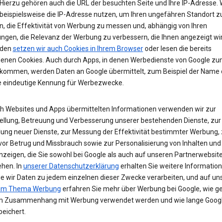
Hierzu gehören auch die URL der besuchten Seite und Ihre IP-Adresse. 
beispielsweise die IP-Adresse nutzen, um Ihren ungefähren Standort z
n, die Effektivität von Werbung zu messen und, abhängig von Ihren
ungen, die Relevanz der Werbung zu verbessern, die Ihnen angezeigt wir
den
setzen wir auch Cookies in Ihrem Browser
oder lesen die bereits
enen Cookies. Auch durch Apps, in denen Werbedienste von Google z
 kommen, werden Daten an Google übermittelt, zum Beispiel der Name
e eindeutige Kennung für Werbezwecke.
ch Websites und Apps übermittelten Informationen verwenden wir zur
tellung, Betreuung und Verbesserung unserer bestehenden Dienste, zur
lung neuer Dienste, zur Messung der Effektivität bestimmter Werbung,
vor Betrug und Missbrauch sowie zur Personalisierung von Inhalten und
zeigen, die Sie sowohl bei Google als auch auf unseren Partnerwebsit
ehen. In
unserer Datenschutzerklärung
erhalten Sie weitere Informatio
ie wir Daten zu jedem einzelnen dieser Zwecke verarbeiten, und auf un
zum Thema Werbung
erfahren Sie mehr über Werbung bei Google, wie ge
m Zusammenhang mit Werbung verwendet werden und wie lange Googl
eichert.