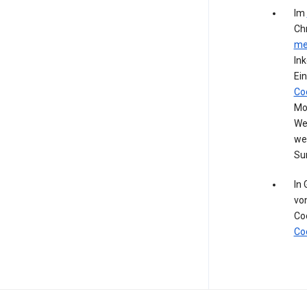
Im
Ch
me
In
Ein
Co
Mod
We
we
Su
In
vo
Co
Co