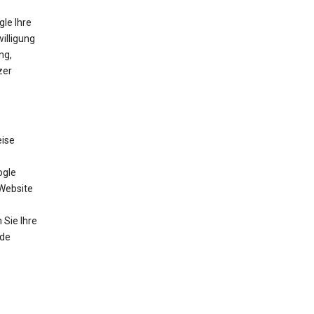
gle Ihre
willigung
ng,
zer
eise
ogle
 Website
Sie Ihre
nde