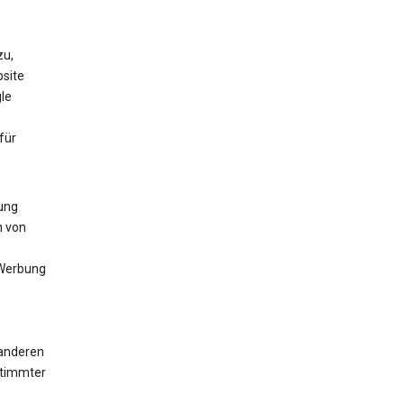
zu,
bsite
le
für
lung
n von
 Werbung
 anderen
stimmter