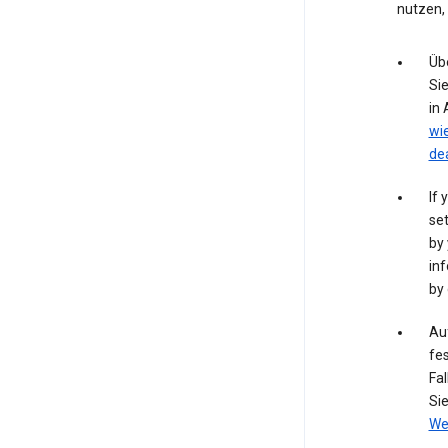
nutzen,
Üb
Si
in
wi
de
If 
set
by 
inf
by 
Auf
fes
Fal
Si
We