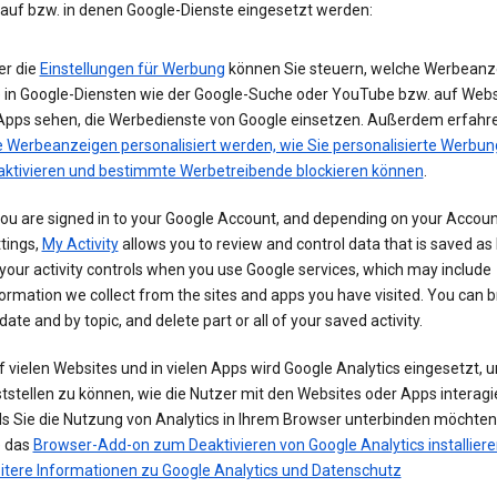
 auf bzw. in denen Google-Dienste eingesetzt werden:
er die
Einstellungen für Werbung
können Sie steuern, welche Werbeanz
e in Google-Diensten wie der Google-Suche oder YouTube bzw. auf Webs
 Apps sehen, die Werbedienste von Google einsetzen. Außerdem erfahre
e Werbeanzeigen personalisiert werden, wie Sie personalisierte Werbun
aktivieren und bestimmte Werbetreibende blockieren können
.
you are signed in to your Google Account, and depending on your Accou
tings,
My Activity
allows you to review and control data that is saved as 
your activity controls when you use Google services, which may include
ormation we collect from the sites and apps you have visited. You can 
date and by topic, and delete part or all of your saved activity.
 vielen Websites und in vielen Apps wird Google Analytics eingesetzt, 
tstellen zu können, wie die Nutzer mit den Websites oder Apps interagi
ls Sie die Nutzung von Analytics in Ihrem Browser unterbinden möchte
e das
Browser-Add-on zum Deaktivieren von Google Analytics installiere
itere Informationen zu Google Analytics und Datenschutz