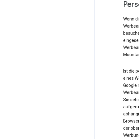
Pers
Wenn die
Werbean
besuche
eingese
Werbean
Mountai
Ist die 
eines W
Google n
Werbean
Sie seh
aufgeru
abhängig
Browser
der obe
Werbung