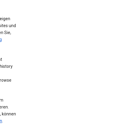
eigen
ites und
n Sie,
g
nt
history
browse
um
eren.
n, können
n
.