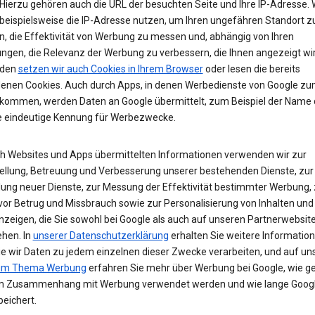
Hierzu gehören auch die URL der besuchten Seite und Ihre IP-Adresse. 
beispielsweise die IP-Adresse nutzen, um Ihren ungefähren Standort z
n, die Effektivität von Werbung zu messen und, abhängig von Ihren
ungen, die Relevanz der Werbung zu verbessern, die Ihnen angezeigt wir
den
setzen wir auch Cookies in Ihrem Browser
oder lesen die bereits
enen Cookies. Auch durch Apps, in denen Werbedienste von Google z
 kommen, werden Daten an Google übermittelt, zum Beispiel der Name
e eindeutige Kennung für Werbezwecke.
ch Websites und Apps übermittelten Informationen verwenden wir zur
tellung, Betreuung und Verbesserung unserer bestehenden Dienste, zur
lung neuer Dienste, zur Messung der Effektivität bestimmter Werbung,
vor Betrug und Missbrauch sowie zur Personalisierung von Inhalten und
zeigen, die Sie sowohl bei Google als auch auf unseren Partnerwebsit
ehen. In
unserer Datenschutzerklärung
erhalten Sie weitere Informatio
ie wir Daten zu jedem einzelnen dieser Zwecke verarbeiten, und auf un
zum Thema Werbung
erfahren Sie mehr über Werbung bei Google, wie ge
m Zusammenhang mit Werbung verwendet werden und wie lange Googl
eichert.