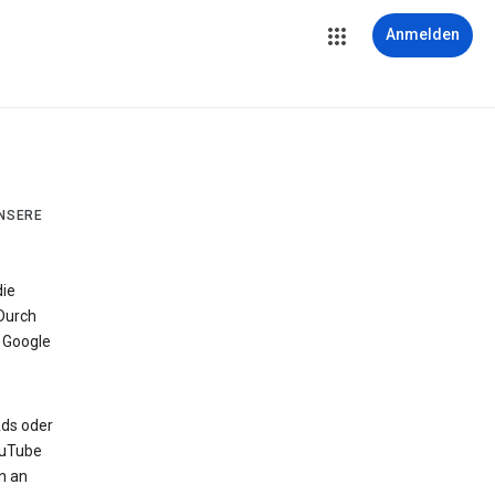
Anmelden
UNSERE
die
Durch
 Google
Ads oder
ouTube
n an