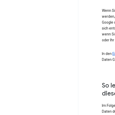
Wenn Si
werden,
Google 
sich ent
wenn Si
oder Ihr
In den
E
Daten G
So l
dies
Im Folg
Daten d