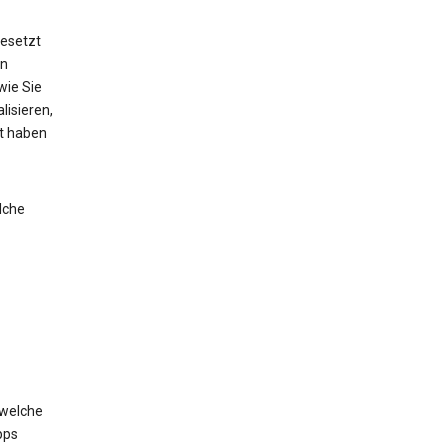
esetzt
on
wie Sie
lisieren,
lt haben
lche
 welche
pps