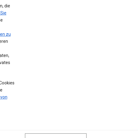
, die
 Sie
le
nen zu
eren
aten,
vates
 Cookies
de
 von