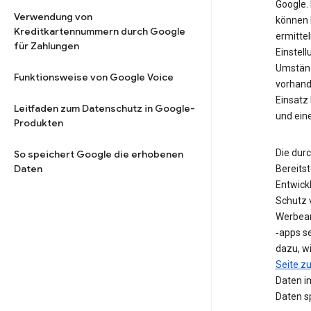
Google. 
Verwendung von
können 
Kreditkartennummern durch Google
ermittel
für Zahlungen
Einstell
Umstän
Funktionsweise von Google Voice
vorhand
Einsatz
Leitfaden zum Datenschutz in Google-
und ein
Produkten
Die dur
So speichert Google die erhobenen
Daten
Bereits
Entwick
Schutz 
Werbean
‑apps s
dazu, w
Seite 
Daten i
Daten sp