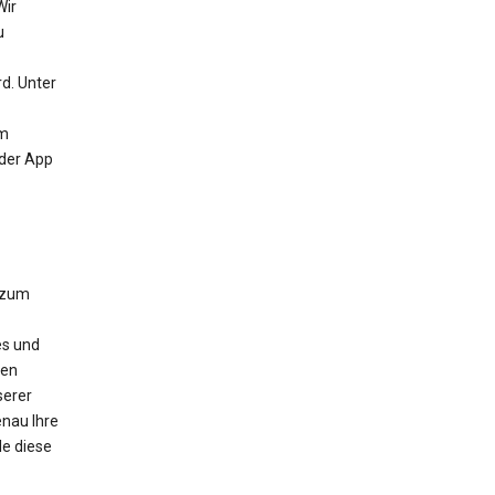
Wir
u
d. Unter
um
 der App
 zum
es und
nen
serer
nau Ihre
e diese