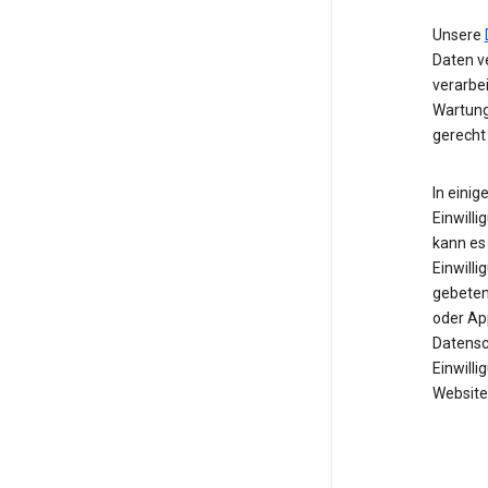
Unsere
Daten ve
verarbe
Wartung
gerecht
In einig
Einwilli
kann es 
Einwill
gebeten 
oder Ap
Datensc
Einwill
Website