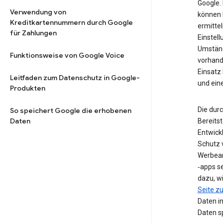
Google. 
Verwendung von
können 
Kreditkartennummern durch Google
ermittel
für Zahlungen
Einstell
Umstän
Funktionsweise von Google Voice
vorhand
Einsatz
Leitfaden zum Datenschutz in Google-
und ein
Produkten
Die dur
So speichert Google die erhobenen
Daten
Bereits
Entwick
Schutz 
Werbean
‑apps s
dazu, w
Seite 
Daten i
Daten sp