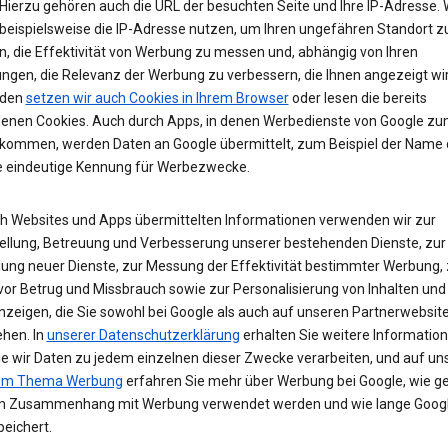
Hierzu gehören auch die URL der besuchten Seite und Ihre IP-Adresse. 
beispielsweise die IP-Adresse nutzen, um Ihren ungefähren Standort z
n, die Effektivität von Werbung zu messen und, abhängig von Ihren
ungen, die Relevanz der Werbung zu verbessern, die Ihnen angezeigt wir
den
setzen wir auch Cookies in Ihrem Browser
oder lesen die bereits
enen Cookies. Auch durch Apps, in denen Werbedienste von Google z
 kommen, werden Daten an Google übermittelt, zum Beispiel der Name
e eindeutige Kennung für Werbezwecke.
ch Websites und Apps übermittelten Informationen verwenden wir zur
tellung, Betreuung und Verbesserung unserer bestehenden Dienste, zur
lung neuer Dienste, zur Messung der Effektivität bestimmter Werbung,
vor Betrug und Missbrauch sowie zur Personalisierung von Inhalten und
zeigen, die Sie sowohl bei Google als auch auf unseren Partnerwebsit
ehen. In
unserer Datenschutzerklärung
erhalten Sie weitere Informatio
ie wir Daten zu jedem einzelnen dieser Zwecke verarbeiten, und auf un
zum Thema Werbung
erfahren Sie mehr über Werbung bei Google, wie ge
m Zusammenhang mit Werbung verwendet werden und wie lange Googl
eichert.