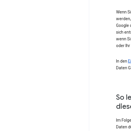
Wenn Si
werden,
Google 
sich ent
wenn Si
oder Ihr
In den
E
Daten G
So l
dies
Im Folg
Daten d