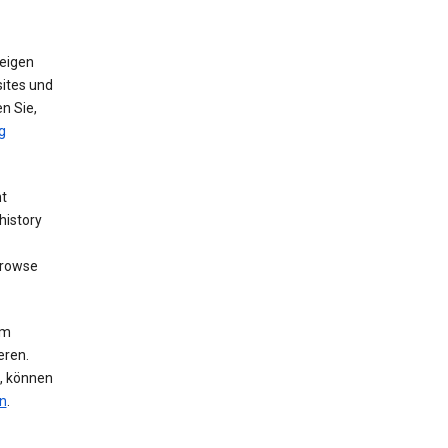
eigen
ites und
n Sie,
g
nt
history
browse
um
eren.
n, können
n
.