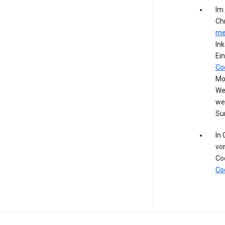
Im
Ch
me
In
Ein
Co
Mod
We
we
Su
In
vo
Co
Co