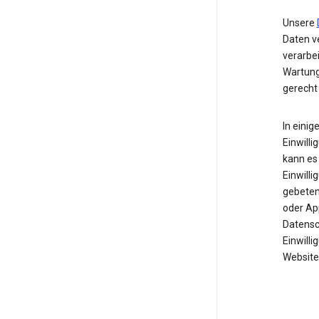
Unsere
Daten ve
verarbe
Wartung
gerecht
In einig
Einwilli
kann es 
Einwill
gebeten 
oder Ap
Datensc
Einwill
Website