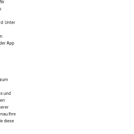
Wir
u
d. Unter
um
 der App
 zum
es und
nen
serer
nau Ihre
e diese