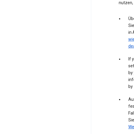
nutzen,
Üb
Si
in
wi
de
If 
set
by 
inf
by 
Auf
fes
Fal
Si
We