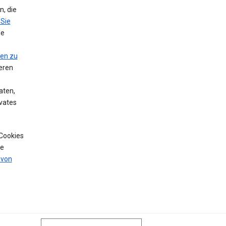
, die
 Sie
le
nen zu
eren
aten,
vates
 Cookies
de
 von