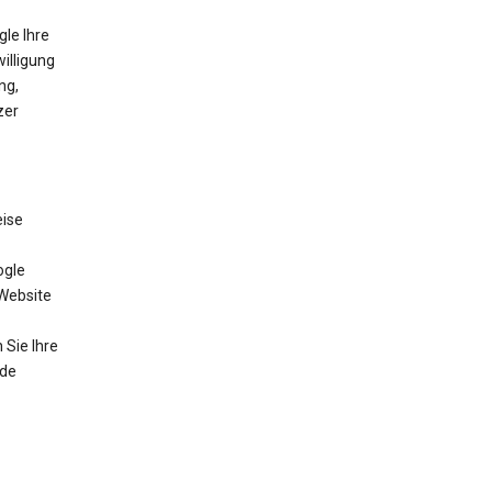
gle Ihre
willigung
ng,
zer
eise
ogle
 Website
Sie Ihre
nde