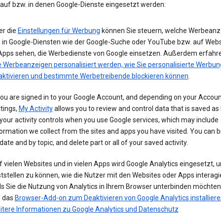
 auf bzw. in denen Google-Dienste eingesetzt werden:
er die
Einstellungen für Werbung
können Sie steuern, welche Werbeanz
e in Google-Diensten wie der Google-Suche oder YouTube bzw. auf Webs
 Apps sehen, die Werbedienste von Google einsetzen. Außerdem erfahre
e Werbeanzeigen personalisiert werden, wie Sie personalisierte Werbun
aktivieren und bestimmte Werbetreibende blockieren können
.
you are signed in to your Google Account, and depending on your Accou
tings,
My Activity
allows you to review and control data that is saved as 
your activity controls when you use Google services, which may include
ormation we collect from the sites and apps you have visited. You can 
date and by topic, and delete part or all of your saved activity.
 vielen Websites und in vielen Apps wird Google Analytics eingesetzt, 
tstellen zu können, wie die Nutzer mit den Websites oder Apps interagi
ls Sie die Nutzung von Analytics in Ihrem Browser unterbinden möchte
e das
Browser-Add-on zum Deaktivieren von Google Analytics installiere
itere Informationen zu Google Analytics und Datenschutz