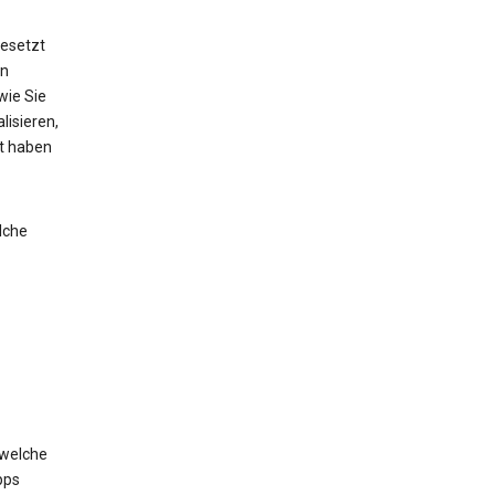
esetzt
on
wie Sie
lisieren,
lt haben
lche
 welche
pps