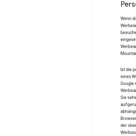
Pers
Wenn die
Werbean
besuche
eingese
Werbean
Mountai
Ist die 
eines W
Google n
Werbean
Sie seh
aufgeru
abhängig
Browser
der obe
Werbung