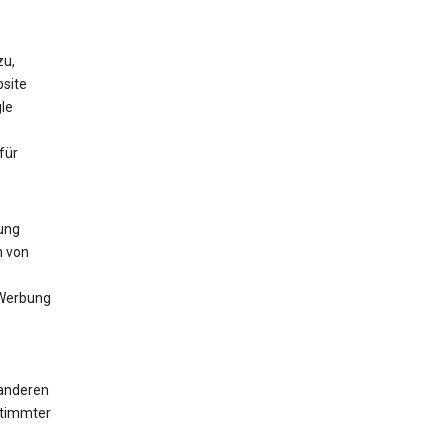
zu,
bsite
le
für
lung
n von
 Werbung
 anderen
stimmter