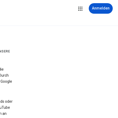
Anmelden
UNSERE
die
Durch
 Google
Ads oder
ouTube
n an