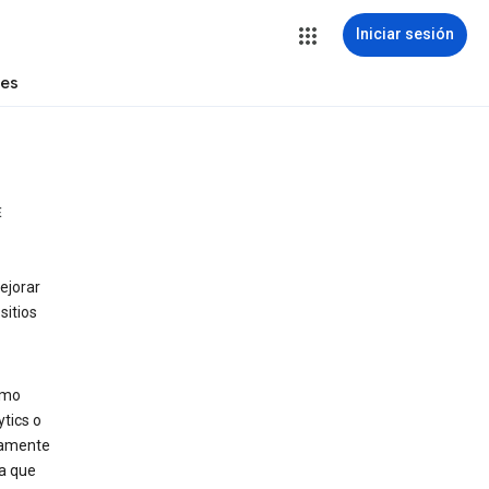
Iniciar sesión
tes
E
ejorar
sitios
omo
tics o
camente
la que