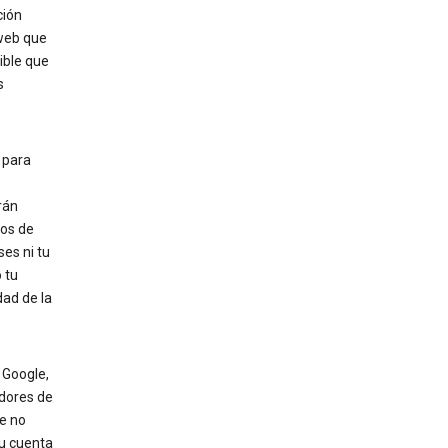
ción
 web que
ible que
s
 para
rán
nos de
es ni tu
 tu
ad de la
 Google,
edores de
le no
tu cuenta