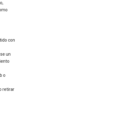
o,
como
tido con
rse un
iento
b o
 retirar