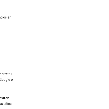
ncios en
parte tu
 Google o
estran
s sitios