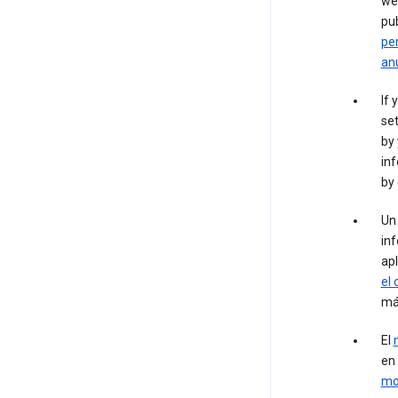
web
pu
per
an
If 
set
by 
inf
by 
Un 
inf
apl
el 
má
El
en 
mo