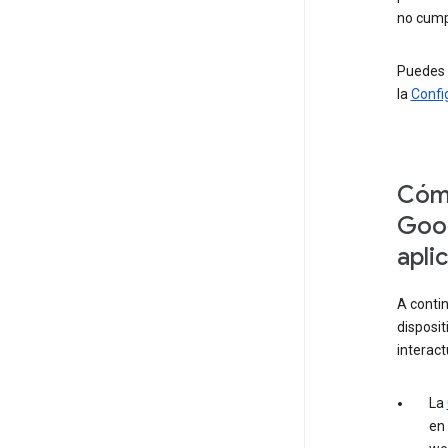
no cumpl
Puedes c
la
Confi
Cómo
Goog
apli
A contin
disposit
interact
La
en 