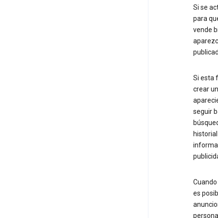
Si se ac
para que
vende bi
aparezc
publica
Si esta 
crear un
aparecie
seguir b
búsqueda
histori
informa
publicid
Cuando i
es posib
anuncios
personal