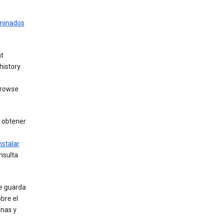
rminados
nt
history
browse
a obtener
nstalar
nsulta
e guarda
bre el
anas y