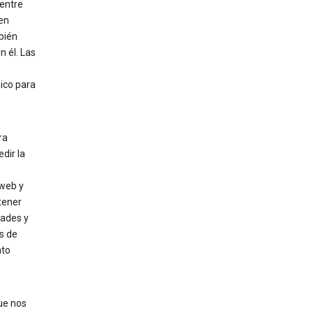
 entre
 en
bién
 él. Las
ico para
ra
dir la
 web y
tener
dades y
s de
nto
ue nos