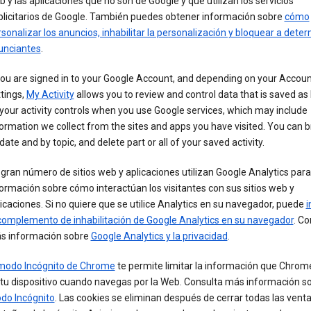
 y las aplicaciones que no son de Google y que utilizan los servicios
blicitarios de Google. También puedes obtener información sobre
cómo
sonalizar los anuncios, inhabilitar la personalización y bloquear a dete
unciantes
.
you are signed in to your Google Account, and depending on your Accou
tings,
My Activity
allows you to review and control data that is saved as 
your activity controls when you use Google services, which may include
ormation we collect from the sites and apps you have visited. You can 
date and by topic, and delete part or all of your saved activity.
gran número de sitios web y aplicaciones utilizan Google Analytics par
ormación sobre cómo interactúan los visitantes con sus sitios web y
icaciones. Si no quiere que se utilice Analytics en su navegador, puede
i
complemento de inhabilitación de Google Analytics en su navegador
. Co
s información sobre
Google Analytics y la privacidad
.
modo Incógnito de Chrome
te permite limitar la información que Chrom
tu dispositivo cuando navegas por la Web. Consulta más información so
do Incógnito
. Las cookies se eliminan después de cerrar todas las vent