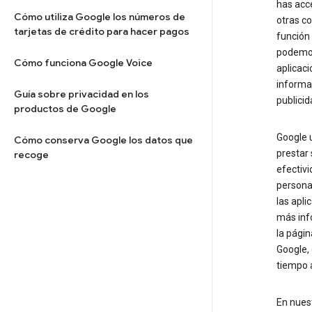
has acce
Cómo utiliza Google los números de
otras co
tarjetas de crédito para hacer pagos
función 
podem
Cómo funciona Google Voice
aplicaci
informac
Guía sobre privacidad en los
publicid
productos de Google
Google u
Cómo conserva Google los datos que
prestar 
recoge
efectivi
personal
las apli
más inf
la pági
Google, 
tiempo 
En nues