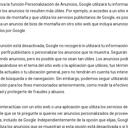
tiva la función Personalización de Anuncios, Google utilizará tu informa
 los anuncios te resulten más útiles. Por ejemplo, si accedes a un sitio
cis de montaña y que utiliza los servicios publicitarios de Google, es pos
a un anuncio de bicis de montaña en otro sitio web que incluya anuncio
dos por Google.
función está desactivada, Google no recogerá ni utilizará tu información
 perfil publicitario o personalizar los anuncios que te muestra. Seguirán
ndo anuncios, pero es posible que no sean tan útiles. Los anuncios pod
asándose en el tema del sitio web o la aplicación que utilices, tus térmi
 actuales o tu ubicación general, pero no tendrán en cuenta tus interes
al de búsqueda o de navegación. Sin embargo, podemos seguir utilizando
ción para los fines mencionados anteriormente, como medir la efectivid
ad y protegerte de fraudes y abusos.
nteractúas con un sitio web o una aplicación que utiliza los servicios de
le que se te pregunte si quieres ver anuncios personalizados de prove
, incluido de Google. Independientemente de la opción que elijas, Goog
iza los anuncios que se muestran si esta opción está desactivada o si 