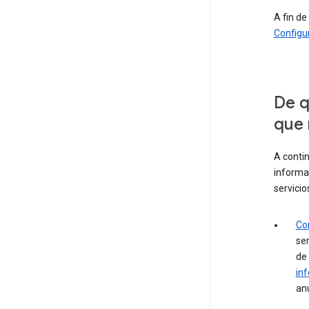
A fin de
Configu
De q
que 
A conti
informac
servicio
Co
se
de
in
anu