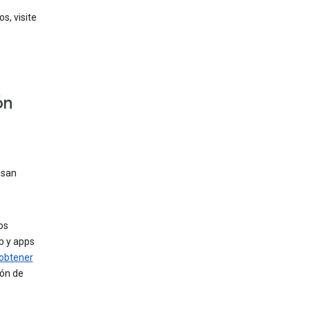
s, visite
ón
usan
os
b y apps
obtener
ión de