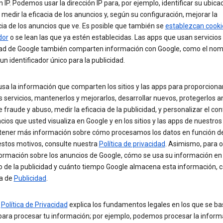
n IP. Podemos usar la dirección IP para, por ejemplo, identificar su ubica
 medir la eficacia de los anuncios y, según su configuración, mejorar la
ia de los anuncios que ve. Es posible que también se
establezcan cooki
dor
o se lean las que ya estén establecidas. Las apps que usan servicios
dad de Google también comparten información con Google, como el nom
 un identificador único para la publicidad.
sa la información que comparten los sitios y las apps para proporciona
 servicios, mantenerlos y mejorarlos, desarrollar nuevos, protegerlos a
 fraude y abuso, medir la eficacia de la publicidad, y personalizar el con
cios que usted visualiza en Google y en los sitios y las apps de nuestros
tener más información sobre cómo procesamos los datos en función d
estos motivos, consulte nuestra
Política de privacidad
. Asimismo, para 
ormación sobre los anuncios de Google, cómo se usa su información en 
o de la publicidad y cuánto tiempo Google almacena esta información, 
na de
Publicidad
.
a
Política de Privacidad
explica los fundamentos legales en los que se ba
para procesar tu información; por ejemplo, podemos procesar la inform