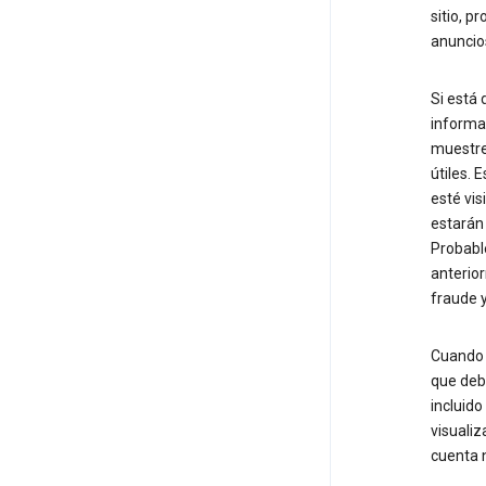
sitio, p
anuncio
Si está 
informac
muestre
útiles. 
esté vis
estarán 
Probabl
anterior
fraude 
Cuando i
que deb
incluido
visualiz
cuenta n