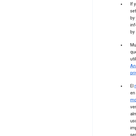
If 
set
by 
inf
by 
Mu
que
uti
Ana
pri
El
en
mo
ven
al
us
imp
ser