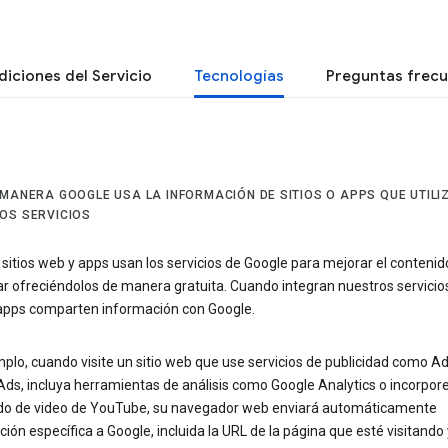
iciones del Servicio
Tecnologías
Preguntas frec
 MANERA GOOGLE USA LA INFORMACIÓN DE SITIOS O APPS QUE UTILI
OS SERVICIOS
itios web y apps usan los servicios de Google para mejorar el contenid
r ofreciéndolos de manera gratuita. Cuando integran nuestros servicios
y apps comparten información con Google.
plo, cuando visite un sitio web que use servicios de publicidad como 
ds, incluya herramientas de análisis como Google Analytics o incorpor
do de video de YouTube, su navegador web enviará automáticamente
ión específica a Google, incluida la URL de la página que esté visitando 