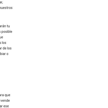
r,
 nuestros
arán tu
 posible
que
s los
r de los
biar o
ara que
e vende
ar ese