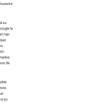
 muestre
rá su
Google le
en tan
 que
no
ón.
onados
asos de
sible
cios,
que
si su