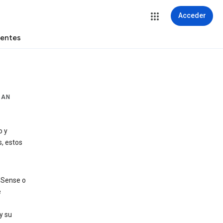
Acceder
uentes
ZAN
o y
, estos
AdSense o
e
y su