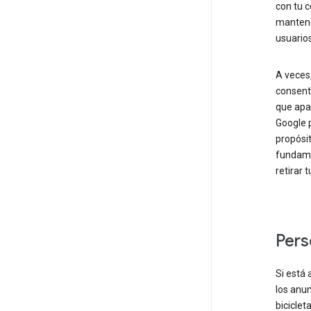
con tu c
mantener
usuarios
A veces,
consent
que apar
Google p
propósit
fundamen
retirar 
Pers
Si está 
los anun
biciclet