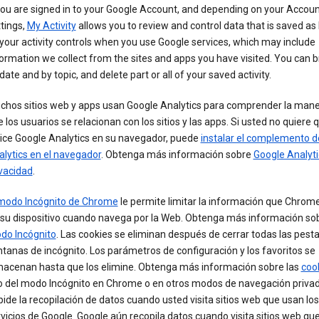
you are signed in to your Google Account, and depending on your Accou
tings,
My Activity
allows you to review and control data that is saved as 
your activity controls when you use Google services, which may include
ormation we collect from the sites and apps you have visited. You can 
date and by topic, and delete part or all of your saved activity.
chos sitios web y apps usan Google Analytics para comprender la mane
 los usuarios se relacionan con los sitios y las apps. Si usted no quiere 
lice Google Analytics en su navegador, puede
instalar el complemento d
lytics en el navegador
. Obtenga más información sobre
Google Analytic
vacidad
.
modo Incógnito de Chrome
le permite limitar la información que Chrom
 su dispositivo cuando navega por la Web. Obtenga más información sob
do Incógnito
. Las cookies se eliminan después de cerrar todas las pest
tanas de incógnito. Los parámetros de configuración y los favoritos se
macenan hasta que los elimine. Obtenga más información sobre las
coo
o del modo Incógnito en Chrome o en otros modos de navegación priva
ide la recopilación de datos cuando usted visita sitios web que usan los
vicios de Google. Google aún recopila datos cuando visita sitios web qu