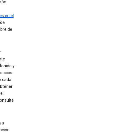
ción
es en el
 de
bre de
r
nte
tenido y
 socios.
e cada
obtener
el
consulte
sa
ación