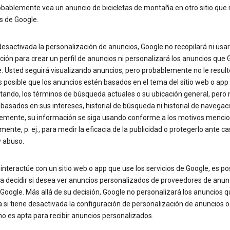
robablemente vea un anuncio de bicicletas de montaña en otro sitio que
s de Google.
desactivada la personalización de anuncios, Google no recopilará ni usa
ión para crear un perfil de anuncios ni personalizará los anuncios que 
. Usted seguirá visualizando anuncios, pero probablemente no le result
Es posible que los anuncios estén basados en el tema del sitio web o app
itando, los términos de búsqueda actuales o su ubicación general, pero 
basados en sus intereses, historial de búsqueda ni historial de navegaci
emente, su información se siga usando conforme a los motivos menci
mente, p. ej., para medir la eficacia de la publicidad o protegerlo ante c
y abuso.
nteractúe con un sitio web o app que use los servicios de Google, es po
a decidir si desea ver anuncios personalizados de proveedores de anun
 Google. Más allá de su decisión, Google no personalizará los anuncios 
a si tiene desactivada la configuración de personalización de anuncios o 
o es apta para recibir anuncios personalizados.