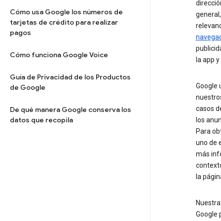
direcció
Cómo usa Google los números de
general,
tarjetas de crédito para realizar
relevanc
pagos
navega
publici
Cómo funciona Google Voice
la app y
Guía de Privacidad de los Productos
Google u
de Google
nuestros
casos de
De qué manera Google conserva los
datos que recopila
los anun
Para ob
uno de 
más inf
context
la pági
Nuestr
Google 