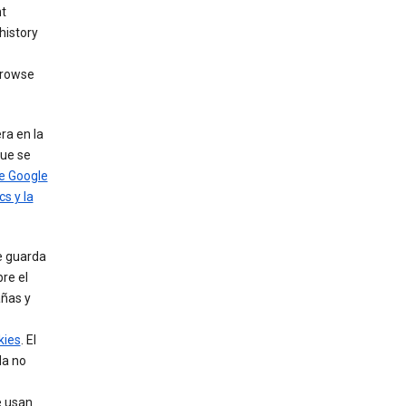
nt
history
browse
ra en la
que se
e Google
s y la
e guarda
re el
añas y
kies
. El
da no
e usan