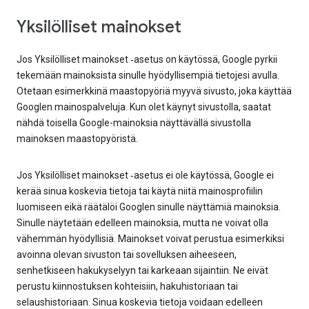
Yksilölliset mainokset
Jos Yksilölliset mainokset ‑asetus on käytössä, Google pyrkii
tekemään mainoksista sinulle hyödyllisempiä tietojesi avulla.
Otetaan esimerkkinä maastopyöriä myyvä sivusto, joka käyttää
Googlen mainospalveluja. Kun olet käynyt sivustolla, saatat
nähdä toisella Google-mainoksia näyttävällä sivustolla
mainoksen maastopyöristä.
Jos Yksilölliset mainokset ‑asetus ei ole käytössä, Google ei
kerää sinua koskevia tietoja tai käytä niitä mainosprofiilin
luomiseen eikä räätälöi Googlen sinulle näyttämiä mainoksia.
Sinulle näytetään edelleen mainoksia, mutta ne voivat olla
vähemmän hyödyllisiä. Mainokset voivat perustua esimerkiksi
avoinna olevan sivuston tai sovelluksen aiheeseen,
senhetkiseen hakukyselyyn tai karkeaan sijaintiin. Ne eivät
perustu kiinnostuksen kohteisiin, hakuhistoriaan tai
selaushistoriaan. Sinua koskevia tietoja voidaan edelleen