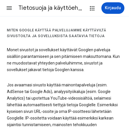
Tietosuoja ja käyttöehdot
Kirjaudu
MITEN GOOGLE KÄYTTÄÄ PALVELUJAMME KÄYTTÄVILTÄ
SIVUSTOILTA JA SOVELLUKSISTA SAATAVIA TIETOJA
Monet sivustot ja sovellukset käyttävät Googlen palveluja
sisällön parantamiseen ja sen pitämiseen maksuttomana. Kun
ne muodostavat yhteyden palveluihimme, sivustot ja
sovellukset jakavat tietoja Googlen kanssa.
Jos avaamasi sivusto käyttää mainontapalveluja (esim.
AdSense tai Google Ads), analyysityökaluja (esim. Google
Analytics) tai upotettua YouTube-videosisältöä, selaimesi
lähettää automaattisesti tiettyjä tietoja Googlelle. Esimerkiksi
kyseisen sivun URL-osoite ja oma IP-osoitteesi lähetetään
Googlelle. IP-osoitetta voidaan käyttää esimerkiksi karkean
sijaintisi tunnistamiseen, mainosten tehokkuuden