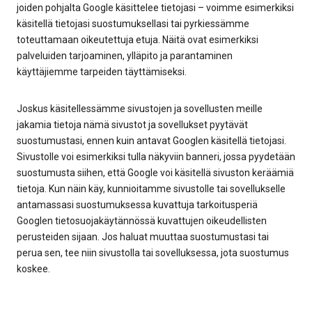
joiden pohjalta Google käsittelee tietojasi – voimme esimerkiksi
käsitellä tietojasi suostumuksellasi tai pyrkiessämme
toteuttamaan oikeutettuja etuja. Näitä ovat esimerkiksi
palveluiden tarjoaminen, ylläpito ja parantaminen
käyttäjiemme tarpeiden täyttämiseksi.
Joskus käsitellessämme sivustojen ja sovellusten meille
jakamia tietoja nämä sivustot ja sovellukset pyytävät
suostumustasi, ennen kuin antavat Googlen käsitellä tietojasi.
Sivustolle voi esimerkiksi tulla näkyviin banneri, jossa pyydetään
suostumusta siihen, että Google voi käsitellä sivuston keräämiä
tietoja. Kun näin käy, kunnioitamme sivustolle tai sovellukselle
antamassasi suostumuksessa kuvattuja tarkoitusperiä
Googlen tietosuojakäytännössä kuvattujen oikeudellisten
perusteiden sijaan. Jos haluat muuttaa suostumustasi tai
perua sen, tee niin sivustolla tai sovelluksessa, jota suostumus
koskee.