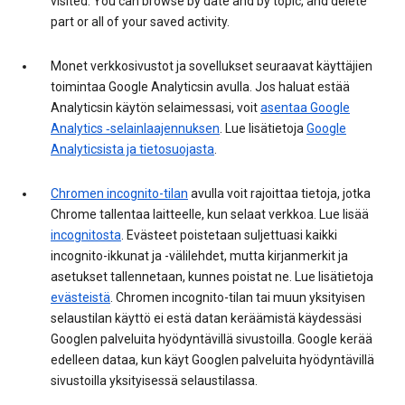
visited. You can browse by date and by topic, and delete
part or all of your saved activity.
Monet verkkosivustot ja sovellukset seuraavat käyttäjien
toimintaa Google Analyticsin avulla. Jos haluat estää
Analyticsin käytön selaimessasi, voit
asentaa Google
Analytics ‑selainlaajennuksen
. Lue lisätietoja
Google
Analyticsista ja tietosuojasta
.
Chromen incognito-tilan
avulla voit rajoittaa tietoja, jotka
Chrome tallentaa laitteelle, kun selaat verkkoa. Lue lisää
incognitosta
. Evästeet poistetaan suljettuasi kaikki
incognito-ikkunat ja -välilehdet, mutta kirjanmerkit ja
asetukset tallennetaan, kunnes poistat ne. Lue lisätietoja
evästeistä
. Chromen incognito-tilan tai muun yksityisen
selaustilan käyttö ei estä datan keräämistä käydessäsi
Googlen palveluita hyödyntävillä sivustoilla. Google kerää
edelleen dataa, kun käyt Googlen palveluita hyödyntävillä
sivustoilla yksityisessä selaustilassa.