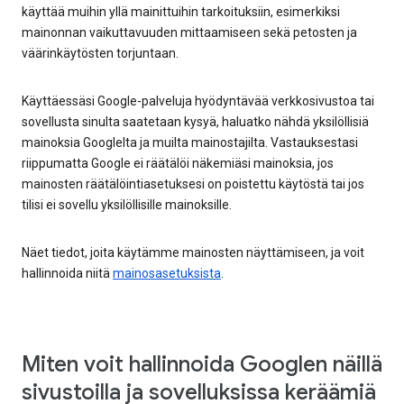
käyttää muihin yllä mainittuihin tarkoituksiin, esimerkiksi
mainonnan vaikuttavuuden mittaamiseen sekä petosten ja
väärinkäytösten torjuntaan.
Käyttäessäsi Google-palveluja hyödyntävää verkkosivustoa tai
sovellusta sinulta saatetaan kysyä, haluatko nähdä yksilöllisiä
mainoksia Googlelta ja muilta mainostajilta. Vastauksestasi
riippumatta Google ei räätälöi näkemiäsi mainoksia, jos
mainosten räätälöintiasetuksesi on poistettu käytöstä tai jos
tilisi ei sovellu yksilöllisille mainoksille.
Näet tiedot, joita käytämme mainosten näyttämiseen, ja voit
hallinnoida niitä
mainosasetuksista
.
Miten voit hallinnoida Googlen näillä
sivustoilla ja sovelluksissa keräämiä