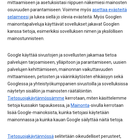
mittaamiseen ja asetuksistasi riippuen näkemiesi mainosten
osuvuuden parantamiseen. Voimme myös
asettaa evästeitä
selaimeesi
ja lukea siellä jo olevia evästeitä. Myös Googlen
mainontapalveluja käyttävät sovellukset jakavat Googlen
kanssa tietoja, esimerkiksi sovelluksen nimen ja yksilöllisen
mainostunnisteen.
Google käyttää sivustojen ja sovellusten jakamaa tietoa
palvelujen tarjoamiseen, ylläpitoon ja parantamiseen, uusien
palvelujen kehittämiseen, mainonnan vaikuttavuuden
mittaamiseen, petosten ja väärinkäytösten ehkäisyyn sekä
Googlessa ja yhteistyökumppanien sivustoilla ja sovelluksissa
näytetyn sisällön ja mainosten räätälöintiin.
Tietosuojakäytännössämme
kerrotaan, miten käsittelemme
tietoja kussakin tapauksessa, ja
Mainonta
-sivulla kerrotaan
lisää Google-mainoksista, kuinka tietojasi käytetään
mainonnassa ja kuinka kauan Google säilyttää näitä tietoja.
Tietosuojakäytännössä
selitetään oikeudelliset perusteet,