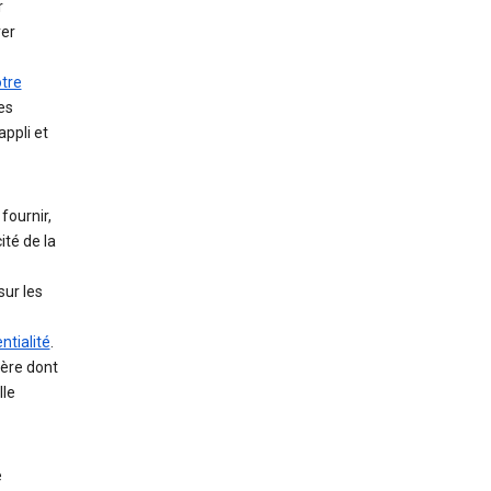
r
rer
otre
es
appli et
fournir,
ité de la
sur les
ntialité
.
ière dont
lle
e