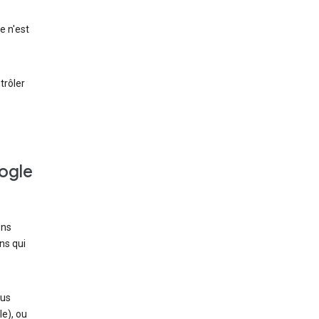
e n'est
trôler
oogle
ons
ns qui
ous
e), ou