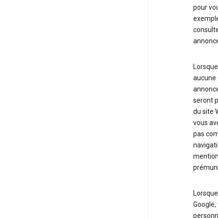
pour vou
exemple,
consulte
annonce
Lorsque 
aucune d
annonce
seront p
du site 
vous ave
pas comp
navigati
mentionn
prémunir
Lorsque 
Google, 
personna