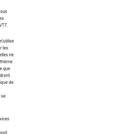
vous
des
VTT.
'utilise
r les
lles ne
e thème
he que
ndront
rique de
r se
vices
soit