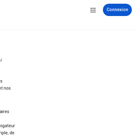
Connexion
U
es
nt nos
aires
vigateur
mple, de