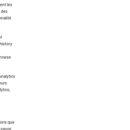
ent les
n des
nnalité
nt
history
browse
Analytics
eurs
ytics,
ions que
 savoir