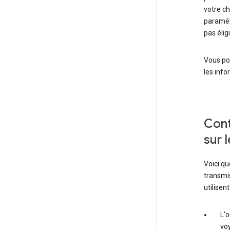
votre ch
paramèt
pas élig
Vous po
les info
Cont
sur 
Voici q
transmis
utilisen
L'o
voy