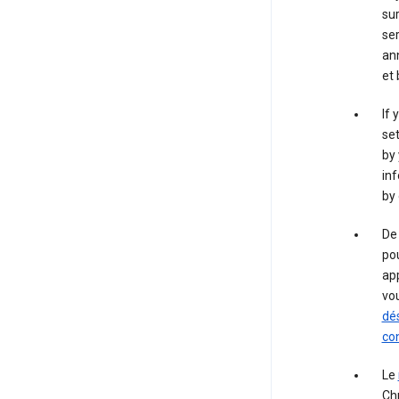
sur
ser
ann
et
If 
set
by 
inf
by 
De 
pou
app
vo
dés
con
Le
Chr