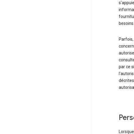
s'appuie
informat
fournitu
besoins 
Parfois,
concern
autorise
consulte
par ce s
l'autori
décrites
autorisa
Pers
Lorsque 