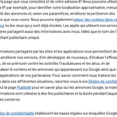
 la page que vous consultez et de votre adresse IP. Nous pouvons utilise
e IP, par exemple, pour identifier votre localisation approximative, mesu
cité des annonces et, selon vos paramètres, améliorer la pertinence des
s que vous voyez. Nous pouvons également
placer des cookies dans v
eur
ou lire ceux qui y sont déjà stockés. Les applis qui utilisent nos servic
aires partagent aussi des informations avec nous, telles que le nom de l'
ifiant publicitaire unique.
rmations partagées par les sites et les applications nous permettent de 
 améliorer nos services, d'en développer de nouveaux, d'évaluer l'efficac
é, de se prémunir contre les activités frauduleuses et les abus, et de
liser le contenu et les annonces qui apparaissent sur Google ainsi que 
 applications de nos partenaires. Pour savoir comment nous traitons les
 dans ces différentes situations, reportez-vous à nos
Règles de confide
ez la page
Publicité
pour en savoir plus sur les annonces Google, la man
rmations sont utilisées à des fins publicitaires et la durée pendant laque
les conserve.
les de confidentialité
établissent les bases légales sur lesquelles Googl