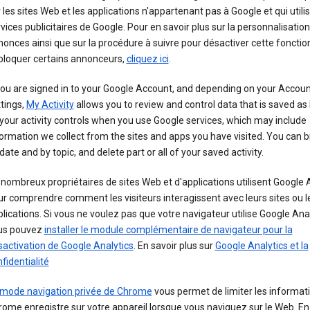
 les sites Web et les applications n'appartenant pas à Google et qui utilis
vices publicitaires de Google. Pour en savoir plus sur la personnalisatio
onces ainsi que sur la procédure à suivre pour désactiver cette fonctio
 bloquer certains annonceurs,
cliquez ici
.
you are signed in to your Google Account, and depending on your Accou
tings,
My Activity
allows you to review and control data that is saved as 
your activity controls when you use Google services, which may include
ormation we collect from the sites and apps you have visited. You can 
date and by topic, and delete part or all of your saved activity.
nombreux propriétaires de sites Web et d'applications utilisent Google 
r comprendre comment les visiteurs interagissent avec leurs sites ou l
lications. Si vous ne voulez pas que votre navigateur utilise Google Anal
us pouvez
installer le module complémentaire de navigateur pour la
activation de Google Analytics
. En savoir plus sur
Google Analytics et la
fidentialité
mode navigation privée de Chrome
vous permet de limiter les informat
ome enregistre sur votre appareil lorsque vous naviguez sur le Web. En