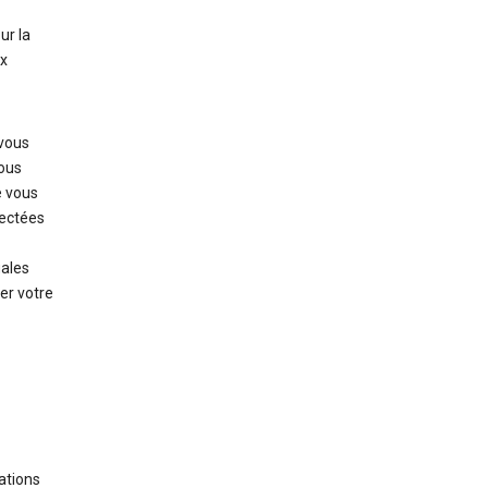
ur la
ux
 vous
ous
e vous
lectées
gales
er votre
ations