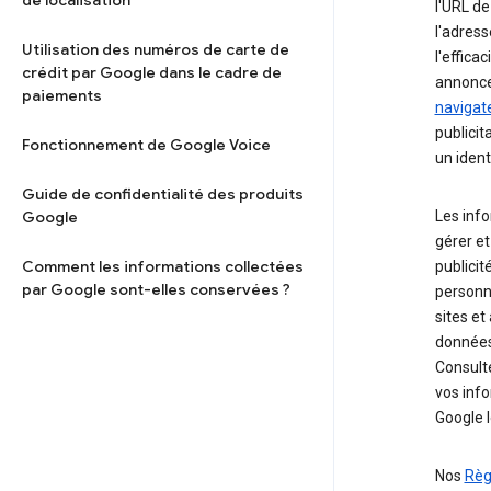
de localisation
l'URL de
l'adress
Utilisation des numéros de carte de
l'effica
crédit par Google dans le cadre de
annonce
paiements
navigat
publicit
Fonctionnement de Google Voice
un ident
Guide de confidentialité des produits
Google
Les info
gérer et
Comment les informations collectées
publicit
par Google sont-elles conservées ?
personna
sites et
données
Consult
vos info
Google 
Nos
Règ