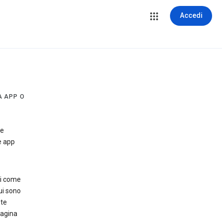
Accedi
A APP O
 e
e app
ri come
ui sono
nte
pagina