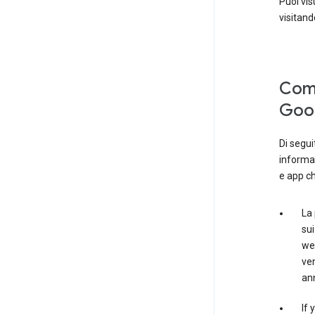
Puoi vis
visitand
Come
Goog
Di segui
informaz
e app ch
La
sui
web
ven
ann
If 