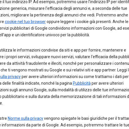
 e il tuo indirizzo IP. Ad esempio, potremmo usare l'indirizzo IP per identif
zione generica, misurare l'efficacia degli annunci e, a seconda delle tue
zioni, migliorare la pertinenza degli annunci che vedi. Potremmo anche
are
cookie nel tuo browser
oppure leggere i cookie già presenti. Anche l
rvizi pubblicitari di Google condividono informazioni con Google, ad ese
l'app e un identificatore univoco per la pubblicità.
tilizza le informazioni condivise da siti e app per fornire, mantenere e
e i propri servizi, sviluppare nuovi servizi, valutare l'efficacia della pubbli
re da attività fraudolente e illeciti, nonché per personalizzare i contenut
che ti vengono mostrati su Google e sui relativi siti e app partner. Leggi 
ulla privacy
per avere ulteriori informazioni su come trattiamo i dati per
 delle finalità indicate, nonché la pagina
Pubblicità
per avere ulteriori
ioni sugli annunci Google, sulla modalità di utilizzo delle tue informazio
 pubblicitario e sulla durata della memorizzazione di tali informazioni 
e.
ostre
Norme sulla privacy
vengono spiegate le basi giuridiche per il trat
e informazioni da parte di Google. Ad esempio, potremmo trattare le tu