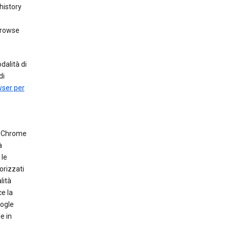
history
browse
dalità di
di
wser per
he Chrome
à
 le
orizzati
lità
e la
oogle
e in