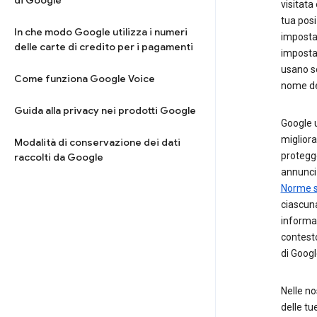
di Google
visitata
tua posi
In che modo Google utilizza i numeri
imposta
delle carte di credito per i pagamenti
impost
usano se
Come funziona Google Voice
nome del
Guida alla privacy nei prodotti Google
Google u
migliorar
Modalità di conservazione dei dati
protegge
raccolti da Google
annunci 
Norme s
ciascuna
informaz
contesto
di Googl
Nelle n
delle tu