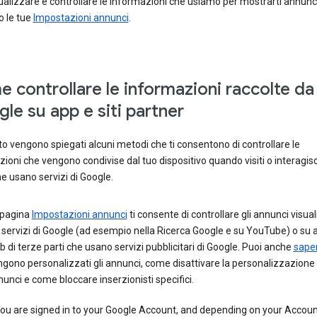
ualizzare e controllare le informazioni che usiamo per mostrarti annunc
o le tue
Impostazioni annunci
.
 controllare le informazioni raccolte da
le su app e siti partner
to vengono spiegati alcuni metodi che ti consentono di controllare le
ioni che vengono condivise dal tuo dispositivo quando visiti o interagisci
e usano servizi di Google.
 pagina
Impostazioni annunci
ti consente di controllare gli annunci visual
 servizi di Google (ad esempio nella Ricerca Google e su YouTube) o su a
 di terze parti che usano servizi pubblicitari di Google. Puoi anche
sape
gono personalizzati gli annunci, come disattivare la personalizzazione 
unci e come bloccare inserzionisti specifici.
you are signed in to your Google Account, and depending on your Accou