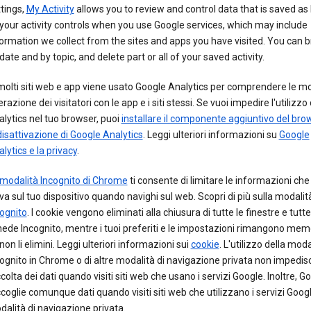
tings,
My Activity
allows you to review and control data that is saved as 
your activity controls when you use Google services, which may include
ormation we collect from the sites and apps you have visited. You can 
date and by topic, and delete part or all of your saved activity.
molti siti web e app viene usato Google Analytics per comprendere le mo
erazione dei visitatori con le app e i siti stessi. Se vuoi impedire l'utilizzo 
lytics nel tuo browser, puoi
installare il componente aggiuntivo del bro
disattivazione di Google Analytics
. Leggi ulteriori informazioni su
Google
lytics e la privacy
.
modalità Incognito di Chrome
ti consente di limitare le informazioni c
va sul tuo dispositivo quando navighi sul web. Scopri di più sulla modalit
ognito
. I cookie vengono eliminati alla chiusura di tutte le finestre e tutte
ede Incognito, mentre i tuoi preferiti e le impostazioni rimangono mem
non li elimini. Leggi ulteriori informazioni sui
cookie
. L'utilizzo della moda
ognito in Chrome o di altre modalità di navigazione privata non impedisc
colta dei dati quando visiti siti web che usano i servizi Google. Inoltre, G
coglie comunque dati quando visiti siti web che utilizzano i servizi Googl
alità di navigazione privata.