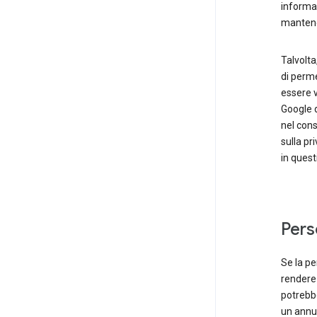
informaz
mantener
Talvolta
di perme
essere v
Google d
nel cons
sulla pri
in quest
Pers
Se la pe
rendere 
potrebbe
un annun