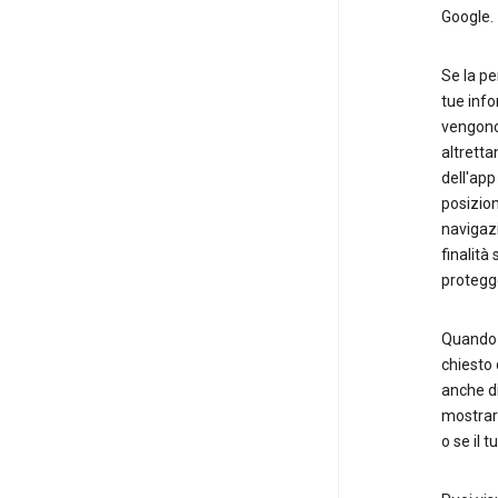
Google.
Se la pe
tue info
vengono
altretta
dell'app 
posizion
navigazi
finalità
protegge
Quando i
chiesto 
anche di
mostrart
o se il 