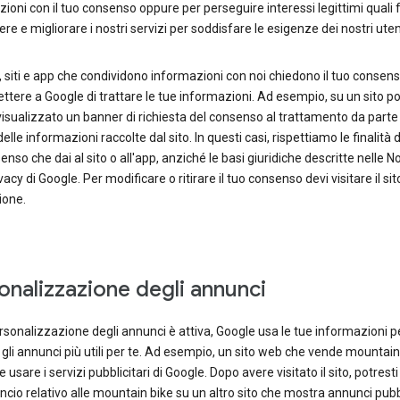
ioni con il tuo consenso oppure per perseguire interessi legittimi quali f
e e migliorare i nostri servizi per soddisfare le esigenze dei nostri uten
, siti e app che condividono informazioni con noi chiedono il tuo consen
ttere a Google di trattare le tue informazioni. Ad esempio, su un sito p
isualizzato un banner di richiesta del consenso al trattamento da parte 
elle informazioni raccolte dal sito. In questi casi, rispettiamo le finalità 
enso che dai al sito o all'app, anziché le basi giuridiche descritte nelle 
vacy di Google. Per modificare o ritirare il tuo consenso devi visitare il sit
ione.
onalizzazione degli annunci
rsonalizzazione degli annunci è attiva, Google usa le tue informazioni p
gli annunci più utili per te. Ad esempio, un sito web che vende mountain
 usare i servizi pubblicitari di Google. Dopo avere visitato il sito, potrest
cio relativo alle mountain bike su un altro sito che mostra annunci pubb