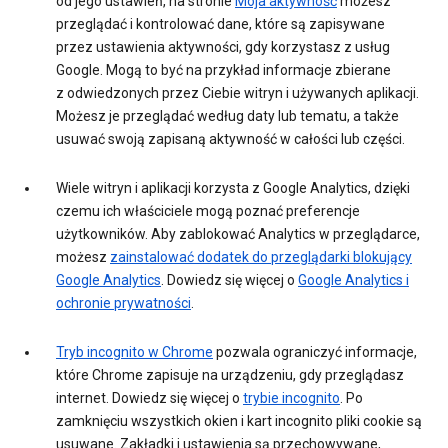
od jego ustawień, na stronie
Moja aktywność
możesz
przeglądać i kontrolować dane, które są zapisywane
przez ustawienia aktywności, gdy korzystasz z usług
Google. Mogą to być na przykład informacje zbierane
z odwiedzonych przez Ciebie witryn i używanych aplikacji.
Możesz je przeglądać według daty lub tematu, a także
usuwać swoją zapisaną aktywność w całości lub części.
Wiele witryn i aplikacji korzysta z Google Analytics, dzięki
czemu ich właściciele mogą poznać preferencje
użytkowników. Aby zablokować Analytics w przeglądarce,
możesz
zainstalować dodatek do przeglądarki blokujący
Google Analytics
. Dowiedz się więcej o
Google Analytics i
ochronie prywatności
.
Tryb incognito w Chrome
pozwala ograniczyć informacje,
które Chrome zapisuje na urządzeniu, gdy przeglądasz
internet. Dowiedz się więcej o
trybie incognito
. Po
zamknięciu wszystkich okien i kart incognito pliki cookie są
usuwane. Zakładki i ustawienia są przechowywane,