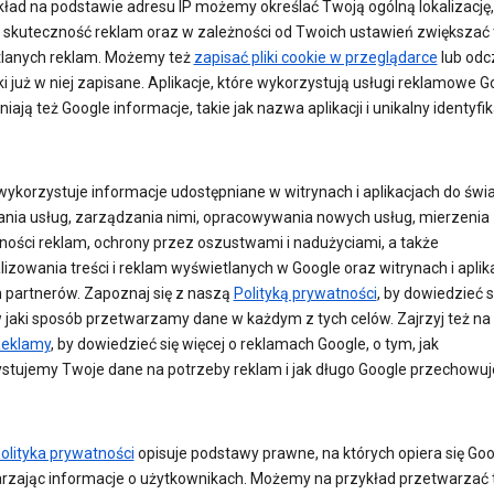
kład na podstawie adresu IP możemy określać Twoją ogólną lokalizację,
 skuteczność reklam oraz w zależności od Twoich ustawień zwiększać 
lanych reklam. Możemy też
zapisać pliki cookie w przeglądarce
lub odc
iki już w niej zapisane. Aplikacje, które wykorzystują usługi reklamowe G
iają też Google informacje, takie jak nazwa aplikacji i unikalny identyfi
wykorzystuje informacje udostępniane w witrynach i aplikacjach do świ
zania usług, zarządzania nimi, opracowywania nowych usług, mierzenia
ności reklam, ochrony przez oszustwami i nadużyciami, a także
izowania treści i reklam wyświetlanych w Google oraz witrynach i aplik
 partnerów. Zapoznaj się z naszą
Polityką prywatności
, by dowiedzieć s
w jaki sposób przetwarzamy dane w każdym z tych celów. Zajrzyj też na
eklamy
, by dowiedzieć się więcej o reklamach Google, o tym, jak
stujemy Twoje dane na potrzeby reklam i jak długo Google przechowuj
olityka prywatności
opisuje podstawy prawne, na których opiera się Goo
rzając informacje o użytkownikach. Możemy na przykład przetwarzać 