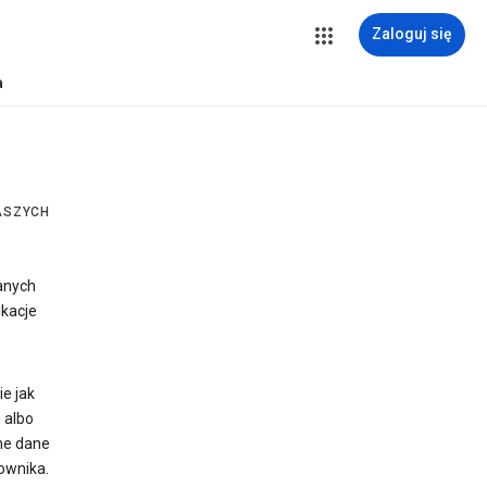
Zaloguj się
a
NASZYCH
zanych
ikacje
e jak
 albo
ne dane
ownika.