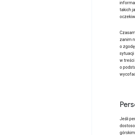
informa
takich j
oczekiw
Czasami 
zanim n
o zgodę
sytuacj
w treści
o podst
wycofać 
Pers
Jeśli p
dostoso
górskim