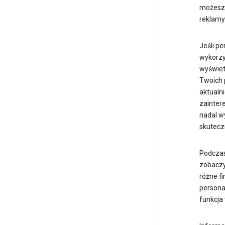
możesz 
reklamy
Jeśli pe
wykorzy
wyświet
Twoich 
aktualn
zainter
nadal w
skutecz
Podczas 
zobaczy
różne fi
personal
funkcja