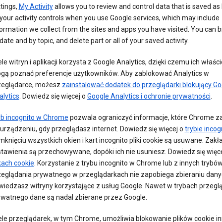
tings,
My Activity
allows you to review and control data that is saved as 
your activity controls when you use Google services, which may include
ormation we collect from the sites and apps you have visited. You can 
date and by topic, and delete part or all of your saved activity.
le witryn i aplikacji korzysta z Google Analytics, dzięki czemu ich właści
gą poznać preferencje użytkowników. Aby zablokować Analytics w
zeglądarce, możesz
zainstalować dodatek do przeglądarki blokujący Go
lytics
. Dowiedz się więcej o
Google Analytics i ochronie prywatności
.
yb incognito w Chrome
pozwala ograniczyć informacje, które Chrome za
urządzeniu, gdy przeglądasz internet. Dowiedz się więcej o
trybie incog
knięciu wszystkich okien i kart incognito pliki cookie są usuwane. Zakł
stawienia są przechowywane, dopóki ich nie usuniesz. Dowiedz się więce
kach cookie
. Korzystanie z trybu incognito w Chrome lub z innych trybó
zeglądania prywatnego w przeglądarkach nie zapobiega zbieraniu dany
wiedzasz witryny korzystające z usług Google. Nawet w trybach przegl
ywatnego dane są nadal zbierane przez Google.
ele przeglądarek, w tym Chrome, umożliwia blokowanie plików cookie i