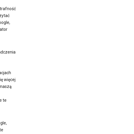
trafność
zytać
oogle,
kator
adczenia
acjach
ię więcej
 naszą
e te
gle,
te