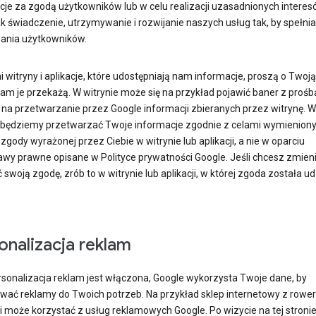
cje za zgodą użytkowników lub w celu realizacji uzasadnionych interes
ak świadczenie, utrzymywanie i rozwijanie naszych usług tak, by spełnia
ania użytkowników.
witryny i aplikacje, które udostępniają nam informacje, proszą o Twoją
am je przekażą. W witrynie może się na przykład pojawić baner z prośb
 na przetwarzanie przez Google informacji zbieranych przez witrynę. W 
i będziemy przetwarzać Twoje informacje zgodnie z celami wymienion
 zgody wyrażonej przez Ciebie w witrynie lub aplikacji, a nie w oparciu
awy prawne opisane w Polityce prywatności Google. Jeśli chcesz zmieni
swoją zgodę, zrób to w witrynie lub aplikacji, w której zgoda została ud
onalizacja reklam
ersonalizacja reklam jest włączona, Google wykorzysta Twoje dane, by
wać reklamy do Twoich potrzeb. Na przykład sklep internetowy z rowe
i może korzystać z usług reklamowych Google. Po wizycie na tej stroni