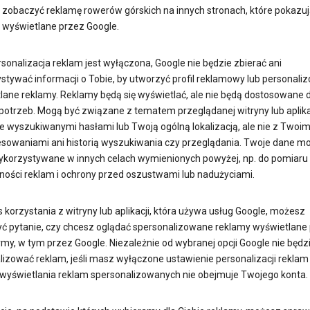
zobaczyć reklamę rowerów górskich na innych stronach, które pokazuj
 wyświetlane przez Google.
rsonalizacja reklam jest wyłączona, Google nie będzie zbierać ani
stywać informacji o Tobie, by utworzyć profil reklamowy lub personali
lane reklamy. Reklamy będą się wyświetlać, ale nie będą dostosowane 
potrzeb. Mogą być związane z tematem przeglądanej witryny lub aplikac
ie wyszukiwanymi hasłami lub Twoją ogólną lokalizacją, ale nie z Twoim
esowaniami ani historią wyszukiwania czy przeglądania. Twoje dane m
ykorzystywane w innych celach wymienionych powyżej, np. do pomiaru
ności reklam i ochrony przed oszustwami lub nadużyciami.
korzystania z witryny lub aplikacji, która używa usług Google, możesz
ć pytanie, czy chcesz oglądać spersonalizowane reklamy wyświetlane
rmy, w tym przez Google. Niezależnie od wybranej opcji Google nie będz
izować reklam, jeśli masz wyłączone ustawienie personalizacji reklam l
 wyświetlania reklam spersonalizowanych nie obejmuje Twojego konta.