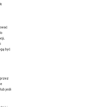
ą
zować
do
ji,
i
ogą być
 przez
ie
ub jeśli