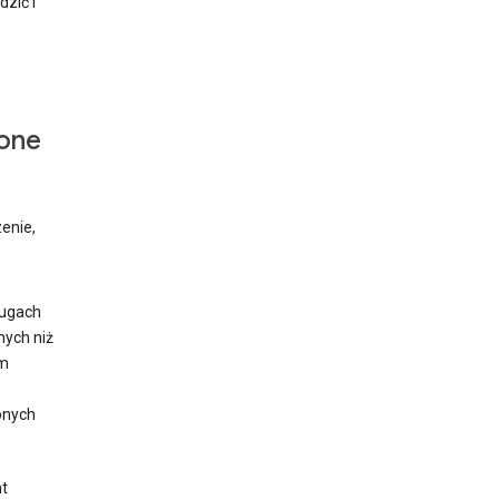
zić i
one
enie,
ługach
nych niż
im
onych
nt