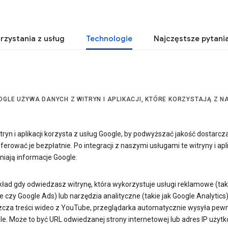
rzystania z usług
Technologie
Najczęstsze pytani
OGLE UŻYWA DANYCH Z WITRYN I APLIKACJI, KTÓRE KORZYSTAJĄ Z 
tryn i aplikacji korzysta z usług Google, by podwyższać jakość dostarc
 oferować je bezpłatnie. Po integracji z naszymi usługami te witryny i apl
niają informacje Google.
kład gdy odwiedzasz witrynę, która wykorzystuje usługi reklamowe (taki
czy Google Ads) lub narzędzia analityczne (takie jak Google Analytics)
cza treści wideo z YouTube, przeglądarka automatycznie wysyła pew
le. Może to być URL odwiedzanej strony internetowej lub adres IP użytk