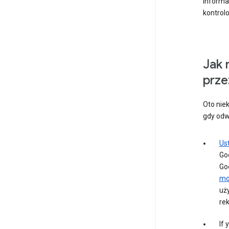
Informa
kontrol
Jak 
prze
Oto nie
gdy odwi
Us
Go
Goo
mo
uż
re
If 