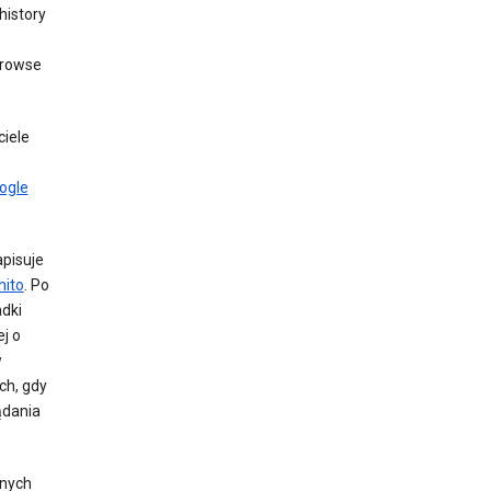
history
browse
ciele
ogle
pisuje
nito
. Po
adki
j o
w
ch, gdy
ądania
nnych