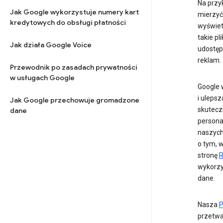
Na przy
Jak Google wykorzystuje numery kart
mierzyć
kredytowych do obsługi płatności
wyświet
takie pl
Jak działa Google Voice
udostępn
reklam.
Przewodnik po zasadach prywatności
w usługach Google
Google 
i uleps
Jak Google przechowuje gromadzone
skutecz
dane
personal
naszych
o tym, 
stronę
R
wykorzy
dane.
Nasza
P
przetwa