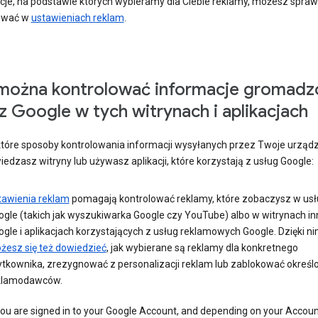
cje, na podstawie których wybieramy dla Ciebie reklamy, możesz sprawd
ować w
ustawieniach reklam
.
można kontrolować informacje gromadz
z Google w tych witrynach i aplikacjach
które sposoby kontrolowania informacji wysyłanych przez Twoje urządz
edzasz witryny lub używasz aplikacji, które korzystają z usług Google:
tawienia reklam
pomagają kontrolować reklamy, które zobaczysz w us
ogle (takich jak wyszukiwarka Google czy YouTube) albo w witrynach in
gle i aplikacjach korzystających z usług reklamowych Google. Dzięki n
żesz się też dowiedzieć
, jak wybierane są reklamy dla konkretnego
ytkownika, zrezygnować z personalizacji reklam lub zablokować określ
klamodawców.
you are signed in to your Google Account, and depending on your Accou