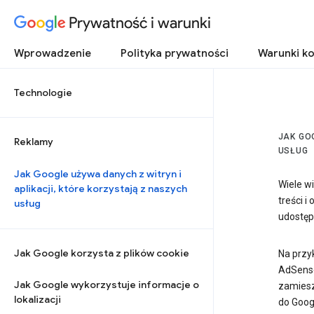
Prywatność i warunki
Wprowadzenie
Polityka prywatności
Warunki ko
Technologie
JAK GO
Reklamy
USŁUG
Jak Google używa danych z witryn i
Wiele wi
aplikacji, które korzystają z naszych
treści i
usług
udostęp
Jak Google korzysta z plików cookie
Na przy
AdSense 
Jak Google wykorzystuje informacje o
zamiesz
lokalizacji
do Goog