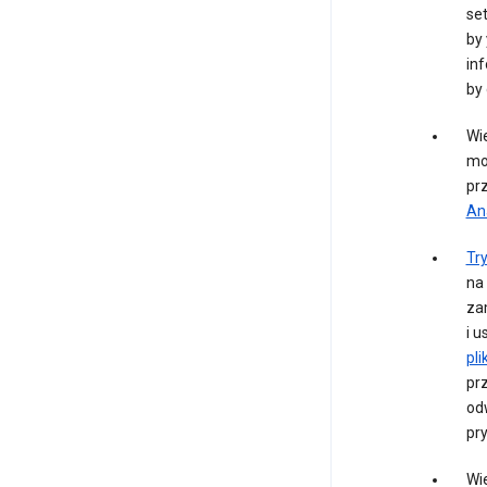
set
by 
inf
by 
Wie
mo
pr
Ana
Tr
na 
zam
i u
pli
pr
od
pr
Wi