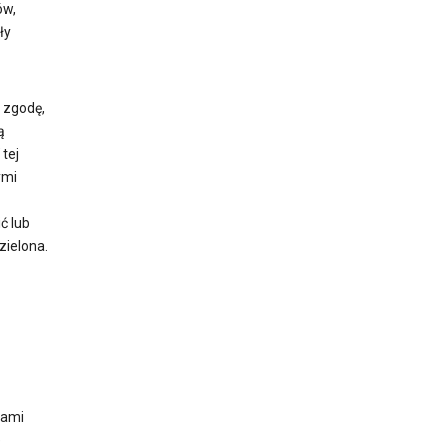
ów,
ły
 zgodę,
ą
tej
ymi
ć lub
zielona.
rami
e