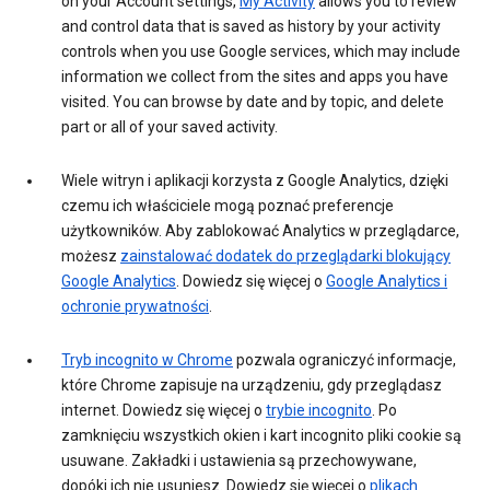
on your Account settings,
My Activity
allows you to review
and control data that is saved as history by your activity
controls when you use Google services, which may include
information we collect from the sites and apps you have
visited. You can browse by date and by topic, and delete
part or all of your saved activity.
Wiele witryn i aplikacji korzysta z Google Analytics, dzięki
czemu ich właściciele mogą poznać preferencje
użytkowników. Aby zablokować Analytics w przeglądarce,
możesz
zainstalować dodatek do przeglądarki blokujący
Google Analytics
. Dowiedz się więcej o
Google Analytics i
ochronie prywatności
.
Tryb incognito w Chrome
pozwala ograniczyć informacje,
które Chrome zapisuje na urządzeniu, gdy przeglądasz
internet. Dowiedz się więcej o
trybie incognito
. Po
zamknięciu wszystkich okien i kart incognito pliki cookie są
usuwane. Zakładki i ustawienia są przechowywane,
dopóki ich nie usuniesz. Dowiedz się więcej o
plikach